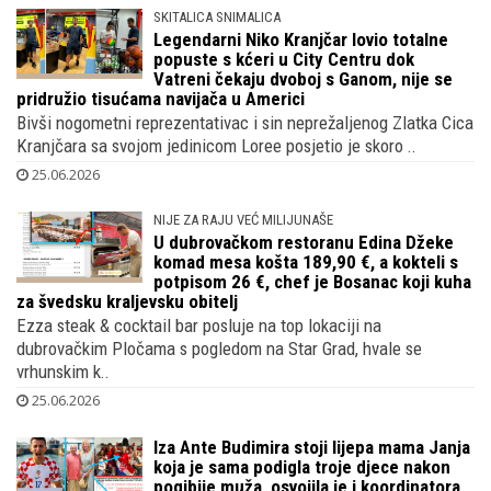
Nakon novih uznemirujućih spoznaja o tajnim ugovorima u
HOO-u Siniša Krajač sve više sliči na Iliju Čvorovića iz Balka..
26.06.2026
SKITALICA SNIMALICA
Legendarni Niko Kranjčar lovio totalne
popuste s kćeri u City Centru dok
Vatreni čekaju dvoboj s Ganom, nije se
pridružio tisućama navijača u Americi
Bivši nogometni reprezentativac i sin neprežaljenog Zlatka Cica
Kranjčara sa svojom jedinicom Loree posjetio je skoro ..
25.06.2026
NIJE ZA RAJU VEĆ MILIJUNAŠE
U dubrovačkom restoranu Edina Džeke
komad mesa košta 189,90 €, a kokteli s
potpisom 26 €, chef je Bosanac koji kuha
za švedsku kraljevsku obitelj
Ezza steak & cocktail bar posluje na top lokaciji na
dubrovačkim Pločama s pogledom na Star Grad, hvale se
vrhunskim k..