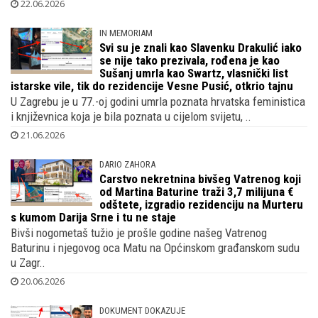
ga u fotelju tajkun blizak s
predsjednikom Milanovićem i njegovim kumom?
Snažno su odjeknule riječ bivšeg košarkaša i bivšeg saborskog
zastupnika HDZ-a o Pavlekici i što je rekao o Pavleku te..
22.06.2026
IN MEMORIAM
Svi su je znali kao Slavenku Drakulić iako
se nije tako prezivala, rođena je kao
Sušanj umrla kao Swartz, vlasnički list
istarske vile, tik do rezidencije Vesne Pusić, otkrio tajnu
U Zagrebu je u 77.-oj godini umrla poznata hrvatska feministica
i književnica koja je bila poznata u cijelom svijetu, ..
21.06.2026
DARIO ZAHORA
Carstvo nekretnina bivšeg Vatrenog koji
od Martina Baturine traži 3,7 milijuna €
odštete, izgradio rezidenciju na Murteru
s kumom Darija Srne i tu ne staje
Bivši nogometaš tužio je prošle godine našeg Vatrenog
Baturinu i njegovog oca Matu na Općinskom građanskom sudu