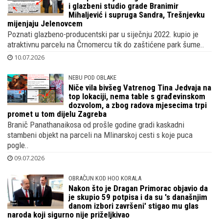
i glazbeni studio grade Branimir
Mihaljević i supruga Sandra, Trešnjevku
mijenjaju Jelenovcem
Poznati glazbeno-producentski par u siječnju 2022. kupio je
atraktivnu parcelu na Črnomercu tik do zaštićene park šume..
10.07.2026
NEBU POD OBLAKE
Niče vila bivšeg Vatrenog Tina Jedvaja na
top lokaciji, nema table s građevinskom
dozvolom, a zbog radova mjesecima trpi
promet u tom dijelu Zagreba
Branič Panathanaikosa od prošle godine gradi kaskadni
stambeni objekt na parceli na Mlinarskoj cesti s koje puca
pogle..
09.07.2026
OBRAČUN KOD HOO KORALA
Nakon što je Dragan Primorac objavio da
je skupio 59 potpisa i da su 's današnjim
danom izbori završeni' stigao mu glas
naroda koji sigurno nije priželjkivao