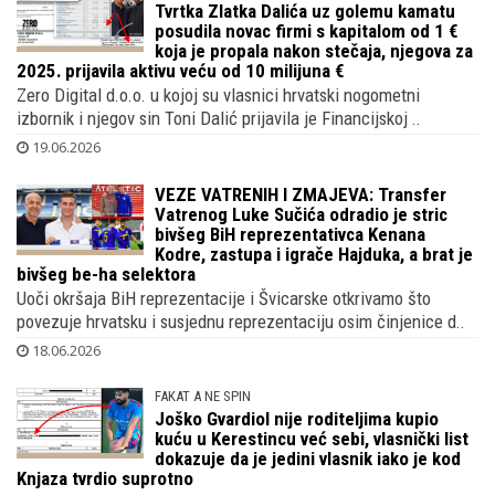
u Zagr..
20.06.2026
DOKUMENT DOKAZUJE
Tvrtka Zlatka Dalića uz golemu kamatu
posudila novac firmi s kapitalom od 1 €
koja je propala nakon stečaja, njegova za
2025. prijavila aktivu veću od 10 milijuna €
Zero Digital d.o.o. u kojoj su vlasnici hrvatski nogometni
izbornik i njegov sin Toni Dalić prijavila je Financijskoj ..
19.06.2026
VEZE VATRENIH I ZMAJEVA: Transfer
Vatrenog Luke Sučića odradio je stric
bivšeg BiH reprezentativca Kenana
Kodre, zastupa i igrače Hajduka, a brat je
bivšeg be-ha selektora
Uoči okršaja BiH reprezentacije i Švicarske otkrivamo što
povezuje hrvatsku i susjednu reprezentaciju osim činjenice d..
18.06.2026
FAKAT A NE SPIN