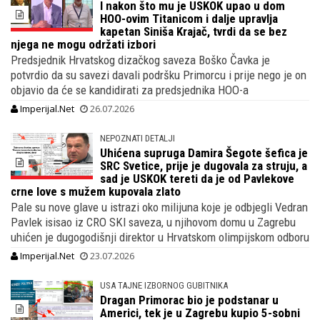
I nakon što mu je USKOK upao u dom
HOO-ovim Titanicom i dalje upravlja
kapetan Siniša Krajač, tvrdi da se bez
njega ne mogu održati izbori
Predsjednik Hrvatskog dizačkog saveza Boško Čavka je
potvrdio da su savezi davali podršku Primorcu i prije nego je on
objavio da će se kandidirati za predsjednika HOO-a
Imperijal.Net
26.07.2026
NEPOZNATI DETALJI
Uhićena supruga Damira Šegote šefica je
SRC Svetice, prije je dugovala za struju, a
sad je USKOK tereti da je od Pavlekove
crne love s mužem kupovala zlato
Pale su nove glave u istrazi oko milijuna koje je odbjegli Vedran
Pavlek isisao iz CRO SKI saveza, u njihovom domu u Zagrebu
uhićen je dugogodišnji direktor u Hrvatskom olimpijskom odboru
Imperijal.Net
23.07.2026
USA TAJNE IZBORNOG GUBITNIKA
Dragan Primorac bio je podstanar u
Americi, tek je u Zagrebu kupio 5-sobni