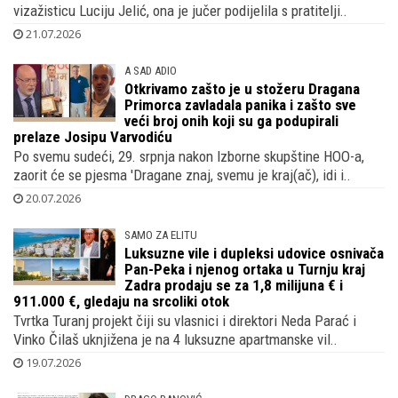
vizažisticu Luciju Jelić, ona je jučer podijelila s pratitelji..
21.07.2026
A SAD ADIO
Otkrivamo zašto je u stožeru Dragana
Primorca zavladala panika i zašto sve
veći broj onih koji su ga podupirali
prelaze Josipu Varvodiću
Po svemu sudeći, 29. srpnja nakon Izborne skupštine HOO-a,
zaorit će se pjesma 'Dragane znaj, svemu je kraj(ač), idi i..
20.07.2026
SAMO ZA ELITU
Luksuzne vile i dupleksi udovice osnivača
Pan-Peka i njenog ortaka u Turnju kraj
Zadra prodaju se za 1,8 milijuna € i
911.000 €, gledaju na srcoliki otok
Tvrtka Turanj projekt čiji su vlasnici i direktori Neda Parać i
Vinko Čilaš uknjižena je na 4 luksuzne apartmanske vil..
19.07.2026