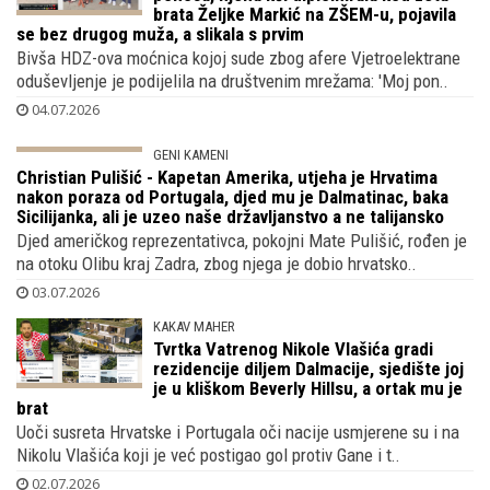
Josipa Pleslić (ex-Rimac) puca od
ponosa, njena kći diplomirala kod zeta
brata Željke Markić na ZŠEM-u, pojavila
se bez drugog muža, a slikala s prvim
Bivša HDZ-ova moćnica kojoj sude zbog afere Vjetroelektrane
oduševljenje je podijelila na društvenim mrežama: 'Moj pon..
04.07.2026
GENI KAMENI
Christian Pulišić - Kapetan Amerika,
utjeha je Hrvatima nakon poraza od
Portugala, djed mu je Dalmatinac, baka
Sicilijanka, ali je uzeo naše državljanstvo a ne talijansko
Djed američkog reprezentativca, pokojni Mate Pulišić, rođen je
na otoku Olibu kraj Zadra, zbog njega je dobio hrvatsko..
03.07.2026
KAKAV MAHER
Tvrtka Vatrenog Nikole Vlašića gradi
rezidencije diljem Dalmacije, sjedište joj
je u kliškom Beverly Hillsu, a ortak mu je
brat