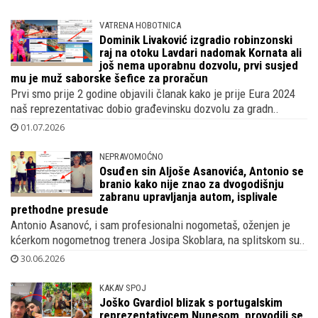
Uoči susreta Hrvatske i Portugala oči nacije usmjerene su i na
Nikolu Vlašića koji je već postigao gol protiv Gane i t..
02.07.2026
VATRENA HOBOTNICA
Dominik Livaković izgradio robinzonski
raj na otoku Lavdari nadomak Kornata ali
još nema uporabnu dozvolu, prvi susjed
mu je muž saborske šefice za proračun
Prvi smo prije 2 godine objavili članak kako je prije Eura 2024
naš reprezentativac dobio građevinsku dozvolu za gradn..
01.07.2026
NEPRAVOMOĆNO
Osuđen sin Aljoše Asanovića, Antonio se
branio kako nije znao za dvogodišnju
zabranu upravljanja autom, isplivale
prethodne presude
Antonio Asanovć, i sam profesionalni nogometaš, oženjen je
kćerkom nogometnog trenera Josipa Skoblara, na splitskom su..
30.06.2026