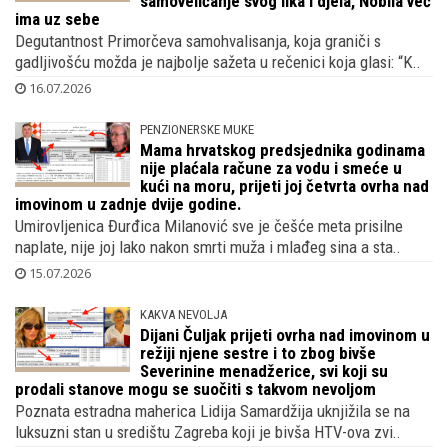
samoveličanje svog lika i djela, Nobila već
ima uz sebe
Degutantnost Primorčeva samohvalisanja, koja graniči s
gadljivošću možda je najbolje sažeta u rečenici koja glasi: “K..
16.07.2026
PENZIONERSKE MUKE
Mama hrvatskog predsjednika godinama
nije plaćala račune za vodu i smeće u
kući na moru, prijeti joj četvrta ovrha nad
imovinom u zadnje dvije godine.
Umirovljenica Đurđica Milanović sve je češće meta prisilne
naplate, nije joj lako nakon smrti muža i mlađeg sina a sta..
15.07.2026
KAKVA NEVOLJA
Dijani Čuljak prijeti ovrha nad imovinom u
režiji njene sestre i to zbog bivše
Severinine menadžerice, svi koji su
prodali stanove mogu se suočiti s takvom nevoljom
Poznata estradna maherica Lidija Samardžija uknjižila se na
luksuzni stan u središtu Zagreba koji je bivša HTV-ova zvi..