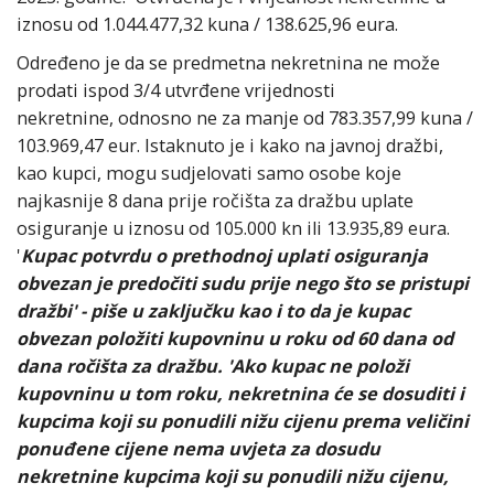
iznosu od 1.044.477,32 kuna / 138.625,96 eura.
Određeno je da se predmetna nekretnina ne može
prodati ispod 3/4 utvrđene vrijednosti
nekretnine, odnosno ne za manje od 783.357,99 kuna /
103.969,47 eur. Istaknuto je i kako na javnoj dražbi,
kao kupci, mogu sudjelovati samo osobe koje
najkasnije 8 dana prije ročišta za dražbu uplate
osiguranje u iznosu od 105.000 kn ili 13.935,89 eura.
'
Kupac potvrdu o prethodnoj uplati osiguranja
obvezan je predočiti sudu prije nego što se pristupi
dražbi' - piše u zaključku kao i to da je kupac
obvezan položiti kupovninu u roku od 60 dana od
dana ročišta za dražbu. 'Ako kupac ne položi
kupovninu u tom roku, nekretnina će se dosuditi i
kupcima koji su ponudili nižu cijenu prema veličini
ponuđene cijene nema uvjeta za dosudu
nekretnine kupcima koji su ponudili nižu cijenu,