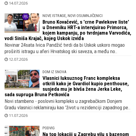
14.07.2026
NOVE ISTRAGE, NOVI OSUMNJIČENICI
Bruno Kovačević, s 'crne Pavlekove liste'
u Dnevniku HRT-a intervjuirao Primorca,
kojem kampanju, po tvrdnjama Varvodića,
vodi Siniša Krajač, kojeg Uskok izviđa
Novinar 24sata Ivica Pandžić tvrdi da bi Uskok uskoro mogao
proširiti istragu u aferi Hrvatskog ski saveza, a među no..
12.07.2026
DOM IZ SNOVA
Vlasnici luksuznog Franc kompleksa
otkrili kako je Gvardiol kupio penthouse,
susjeda mu je bivša žena Jerka Leke,
sada supruga Bruna Petkovića
Novi stambeno - poslovni kompleks u zagrebačkom Donjem
Gradu vlasnici reklamiraju kao 'život u rezidenciji zapadnog pe..
11.07.2026
PODVIG
Na top lokaciji u Zagrebu vilu s bazenom