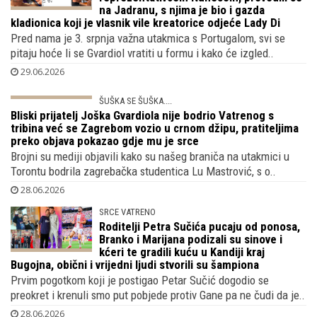
KAKAV SPOJ
Joško Gvardiol blizak s portugalskim
reprezentativcem Nunesom, provodili se
na Jadranu, s njima je bio i gazda
kladionica koji je vlasnik vile kreatorice odjeće Lady Di
Pred nama je 3. srpnja važna utakmica s Portugalom, svi se
pitaju hoće li se Gvardiol vratiti u formu i kako će izgled..
29.06.2026
ŠUŠKA SE ŠUŠKA....
Bliski prijatelj Joška Gvardiola nije bodrio
Vatrenog s tribina već se Zagrebom
vozio u crnom džipu, pratiteljima preko
objava pokazao gdje mu je srce
Brojni su mediji objavili kako su našeg braniča na utakmici u
Torontu bodrila zagrebačka studentica Lu Mastrović, s o..
28.06.2026
SRCE VATRENO
Roditelji Petra Sučića pucaju od ponosa,
Branko i Marijana podizali su sinove i
kćeri te gradili kuću u Kandiji kraj