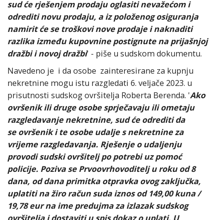
sud će rješenjem prodaju oglasiti nevažećom i
odrediti novu prodaju, a iz položenog osiguranja
namirit će se troškovi nove prodaje i naknaditi
razlika između kupovnine postignute na prijašnjoj
dražbi i novoj dražbi
' - piše u sudskom dokumentu.
Navedeno je i da osobe zainteresirane za kupnju
nekretnine mogu istu razgledati 6. veljače 2023. u
prisutnosti sudskog ovršitelja Roberta Berenda. '
Ako
ovršenik ili druge osobe sprječavaju ili ometaju
razgledavanje nekretnine, sud će odrediti da
se ovršenik i te osobe udalje s nekretnine za
vrijeme razgledavanja. Rješenje o udaljenju
provodi sudski ovršitelj po potrebi uz pomoć
policije. Poziva se Prvoovrhovoditelj u roku od 8
dana, od dana primitka otpravka ovog zaključka,
uplatiti na žiro račun suda iznos od 149,00 kuna /
19,78 eur na ime predujma za izlazak sudskog
ovršitelja i dostaviti u spis dokaz o uplati. U