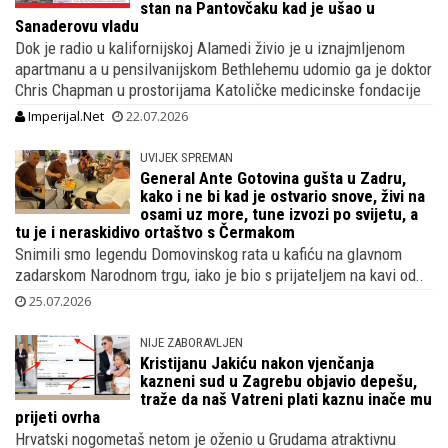
stan na Pantovčaku kad je ušao u
Sanaderovu vladu
Dok je radio u kalifornijskoj Alamedi živio je u iznajmljenom
apartmanu a u pensilvanijskom Bethlehemu udomio ga je doktor
Chris Chapman u prostorijama Katoličke medicinske fondacije
Imperijal.Net
22.07.2026
UVIJEK SPREMAN
General Ante Gotovina gušta u Zadru,
kako i ne bi kad je ostvario snove, živi na
osami uz more, tune izvozi po svijetu, a
tu je i neraskidivo ortaštvo s Čermakom
Snimili smo legendu Domovinskog rata u kafiću na glavnom
zadarskom Narodnom trgu, iako je bio s prijateljem na kavi od..
25.07.2026
NIJE ZABORAVLJEN
Kristijanu Jakiću nakon vjenčanja
kazneni sud u Zagrebu objavio depešu,
traže da naš Vatreni plati kaznu inače mu
prijeti ovrha
Hrvatski nogometaš netom je oženio u Grudama atraktivnu