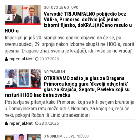
GOTOVO JE GOTOVO
Varvodić TRIJUMFALNO pobijedio bez
VAR-a, Primorac doživio još jedan
izborni fijasko, doKRAJ(A)Čeno rasulo u
HOO-u
Imperijal je još 20. srpnja ove godine objavio da će se, po
svemu sudeći, 29. srpnja nakon Izborne skupštine HOO-a, zaorit
pjesma 'Dragane znaj, svemu je kraj(ač), idi i više se ne vraćaj'
Imperijal.Net
29.07.2026
NO PASARÁN
OTKRIVAMO zašto je glas za Dragana
Primorca kojeg gura 'đavolji odvjetnik'
glas za Krajača, Šegotu, Pavleka koji su
rasturili HOO kao beba zvečku
Postavlja se pitanje kako Primorac, koji se kiti perjem branitelja
u Domovinskom ratu može biti s Nobilom, za kojeg su, reći će
neki, pokojni Račan ili Linić ultradesničari
Imperijal.Net
28.07.2026
S NOBILOM JE SVE POČELO