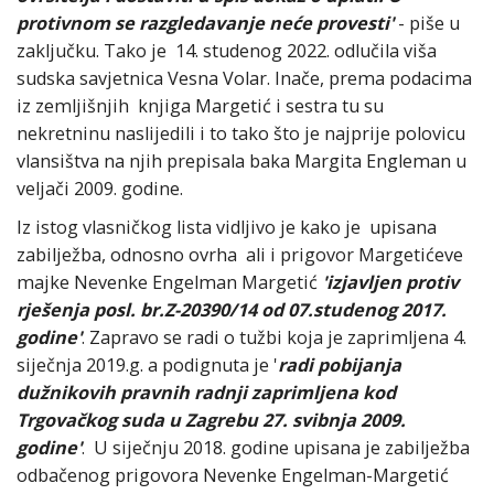
protivnom se razgledavanje neće provesti'
- piše u
zaključku. Tako je 14. studenog 2022. odlučila viša
sudska savjetnica Vesna Volar. Inače, prema podacima
iz zemljišnjih knjiga Margetić i sestra tu su
nekretninu naslijedili i to tako što je najprije polovicu
vlansištva na njih prepisala baka Margita Engleman u
veljači 2009. godine.
Iz istog vlasničkog lista vidljivo je kako je upisana
zabilježba, odnosno ovrha ali i prigovor Margetićeve
majke Nevenke Engelman Margetić
'i
z
javljen protiv
rješenja posl. br.Z-20390/14 od 07.studenog 2017.
godine'
. Zapravo se radi o tužbi koja je zaprimljena 4.
siječnja 2019.g. a podignuta je '
radi pobijanja
dužnikovih pravnih radnji zaprimljena kod
Trgovačkog suda u Zagrebu 27. svibnja 2009.
godine'
. U siječnju 2018. godine upisana je zabilježba
odbačenog prigovora Nevenke Engelman-Margetić