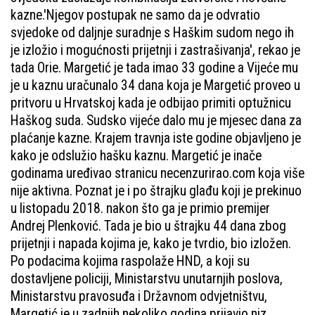
kazne.'Njegov postupak ne samo da je odvratio
svjedoke od daljnje suradnje s Haškim sudom nego ih
je izložio i mogućnosti prijetnji i zastrašivanja', rekao je
tada Orie. Margetić je tada imao 33 godine a Vijeće mu
je u kaznu uračunalo 34 dana koja je Margetić proveo u
pritvoru u Hrvatskoj kada je odbijao primiti optužnicu
Haškog suda. Sudsko vijeće dalo mu je mjesec dana za
plaćanje kazne. Krajem travnja iste godine objavljeno je
kako je odslužio hašku kaznu. Margetić je inače
godinama uređivao stranicu necenzurirao.com koja više
nije aktivna. Poznat je i po štrajku glađu koji je prekinuo
u listopadu 2018. nakon što ga je primio premijer
Andrej Plenković. Tada je bio u štrajku 44 dana zbog
prijetnji i napada kojima je, kako je tvrdio, bio izložen.
Po podacima kojima raspolaže HND, a koji su
dostavljene policiji, Ministarstvu unutarnjih poslova,
Ministarstvu pravosuđa i Državnom odvjetništvu,
Margetić je u zadnjih nekoliko godina prijavio niz