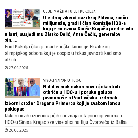
Bugojna, obični i vrijedni ljudi stvorili su šampiona
Prvim pogotkom koji je postigao Petar Sučić dogodio se
preokret i krenuli smo put pobjede protiv Gane pa ne čudi da je..
28.06.2026
GDJE IMA ŽITA TU JE I KUKOLJA
U elitnoj vikend oazi kraj Plitvica, ranču
milijunaša, gradi i član Komisije HOO-a
koji je sinovima Siniše Krajača prodao vilu
u Istri, susjedi mu Zlatko Dalić, Ante Čačić, generalov
sin.....
Emil Kukolja član je marketinške komisije Hrvatskog
olimpijskog odbora koji je dospio u fokus javnosti kad smo
otkrili..
27.06.2026
VISOKI NAPON U HOO-U
Nobilov muk nakon novih šokantnih
otkrića u HOO-u i poruke goluba
pismonoše s Pantovčaka uzdrmali
izborni stožer Dragana Primorca koji je svakom loncu
poklopac