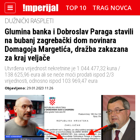
TOP 10
TRAG NOVCA
DUŽNIČKI RASPLETI
DETEKTOR
FOTO SPECIJAL
Glumina banka i Dobroslav Paraga stavili
na bubanj zagrebački dom novinara
IMPERIJAL VIDEO
RADAR
Domagoja Margetića, dražba zakazana
IMPERIJAL & FREETIME
za kraj veljače
Utvrđena vrijednost nekretnine je 1.044.477,32 kuna /
IMPERIJALOVE POZNATE FACE
138.625,96 eura ali se neće moći prodati ispod 2/3
vrijednosti, odnosno ispod 103.969,47 eura
Objavljeno:
29.01.2023 11:26