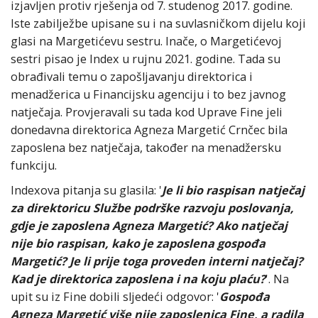
izjavljen protiv rješenja od 7. studenog 2017. godine.
Iste zabilježbe upisane su i na suvlasničkom dijelu koji
glasi na Margetićevu sestru. Inače, o Margetićevoj
sestri pisao je Index u rujnu 2021. godine. Tada su
obrađivali temu o zapošljavanju direktorica i
menadžerica u Financijsku agenciju i to bez javnog
natječaja. Provjeravali su tada kod Uprave Fine jeli
donedavna direktorica Agneza Margetić Crnčec bila
zaposlena bez natječaja, također na menadžersku
funkciju.
Indexova pitanja su glasila: '
Je li bio raspisan natječaj
za direktoricu Službe podrške razvoju poslovanja,
gdje je zaposlena Agneza Margetić? Ako natječaj
nije bio raspisan, kako je zaposlena gospođa
Margetić? Je li prije toga proveden interni natječaj?
Kad je direktorica zaposlena i na koju plaću?
'. Na
upit su iz Fine dobili sljedeći odgovor: '
Gospođa
Agneza Margetić više nije zaposlenica Fine, a radila