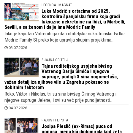
06.07.2026
LEGENDA I MAGNAT
Luka Modrić s ortacima od 2025.
kontrolira španjolsku firmu koja gradi
luksuzne nekretnine na Ibizi, u Marbelli,
Sevilli, a sa ženom i dalje ima Modric Family
Iako je kapetan Vatrenih gazda i obiteljske nekretninske tvrtke
Modric Family Sl preko koje upravlja skupim projektima..
05.07.2026
SJAJNA OBITELJ
Tajna roditeljskog uspjeha bivšeg
Vatrenog Darija Šimića i njegove
supruge, podigli 3 sina nogometaša,
važan detalj iza njihove vile u Zagrebu pokazao se
dobitnim faktorom
Roko, Viktor i Nikolas, tri su sina bivšeg Ćirinog Vatrenog i
njegove supruge Jelene, i svi su već prije punoljetnosti..
04.07.2026
RADOST I LIPOTA