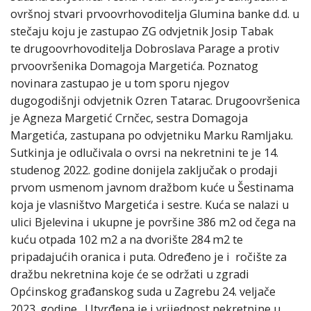
ovršnoj stvari prvoovrhovoditelja Glumina banke d.d. u
stečaju koju je zastupao ZG odvjetnik Josip Tabak
te drugoovrhovoditelja Dobroslava Parage a protiv
prvoovršenika Domagoja Margetića. Poznatog
novinara zastupao je u tom sporu njegov
dugogodišnji odvjetnik Ozren Tatarac. Drugoovršenica
je Agneza Margetić Crnčec, sestra Domagoja
Margetića, zastupana po odvjetniku Marku Ramljaku.
Sutkinja je odlučivala o ovrsi na nekretnini te je 14.
studenog 2022. godine donijela zaključak o prodaji
prvom usmenom javnom dražbom kuće u Šestinama
koja je vlasništvo Margetića i sestre. Kuća se nalazi u
ulici Bjelevina i ukupne je površine 386 m2 od čega na
kuću otpada 102 m2 a na dvorište 284 m2 te
pripadajućih oranica i puta. Određeno je i ročište za
dražbu nekretnina koje će se održati u zgradi
Općinskog građanskog suda u Zagrebu 24. veljače
2023. godine. Utvrđena je i vrijednost nekretnine u