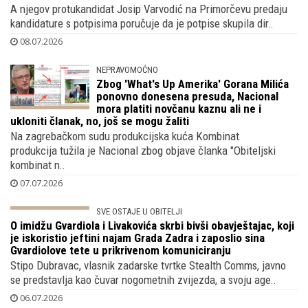
A njegov protukandidat Josip Varvodić na Primorčevu predaju
kandidature s potpisima poručuje da je potpise skupila dir..
08.07.2026
NEPRAVOMOĆNO
Zbog 'What's Up Amerika' Gorana Milića
ponovno donesena presuda, Nacional
mora platiti novčanu kaznu ali ne i
ukloniti članak, no, još se mogu žaliti
Na zagrebačkom sudu produkcijska kuća Kombinat
produkcija tužila je Nacional zbog objave članka "Obiteljski
kombinat n..
07.07.2026
SVE OSTAJE U OBITELJI
O imidžu Gvardiola i Livakovića skrbi bivši
obavještajac, koji je iskoristio jeftini
najam Grada Zadra i zaposlio sina
Gvardiolove tete u prikrivenom komuniciranju
Stipo Dubravac, vlasnik zadarske tvrtke Stealth Comms, javno
se predstavlja kao čuvar nogometnih zvijezda, a svoju age..