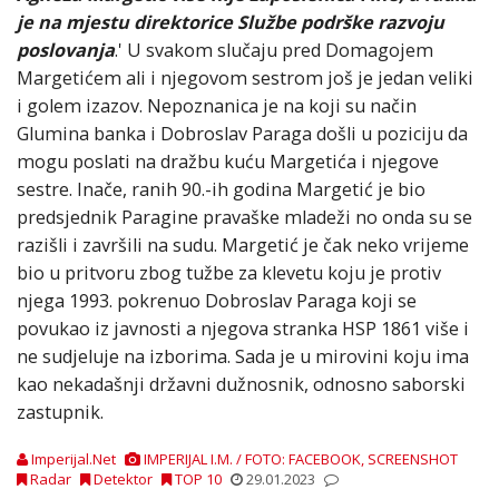
je na mjestu direktorice Službe podrške razvoju
poslovanja
.' U svakom slučaju pred Domagojem
Margetićem ali i njegovom sestrom još je jedan veliki
i golem izazov. Nepoznanica je na koji su način
Glumina banka i Dobroslav Paraga došli u poziciju da
mogu poslati na dražbu kuću Margetića i njegove
sestre. Inače, ranih 90.-ih godina Margetić je bio
predsjednik Paragine pravaške mladeži no onda su se
razišli i završili na sudu. Margetić je čak neko vrijeme
bio u pritvoru zbog tužbe za klevetu koju je protiv
njega 1993. pokrenuo Dobroslav Paraga koji se
povukao iz javnosti a njegova stranka HSP 1861 više i
ne sudjeluje na izborima. Sada je u mirovini koju ima
kao nekadašnji državni dužnosnik, odnosno saborski
zastupnik.
Imperijal.Net
IMPERIJAL I.M. / FOTO: FACEBOOK, SCREENSHOT
Radar
Detektor
TOP 10
29.01.2023