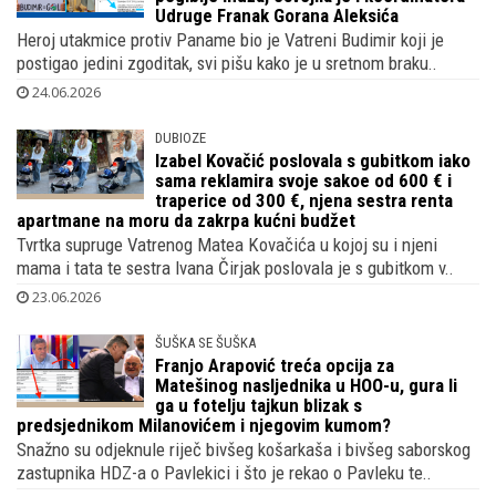
25.06.2026
Iza Ante Budimira stoji lijepa mama Janja
koja je sama podigla troje djece nakon
pogibije muža, osvojila je i koordinatora
Udruge Franak Gorana Aleksića
Heroj utakmice protiv Paname bio je Vatreni Budimir koji je
postigao jedini zgoditak, svi pišu kako je u sretnom braku..
24.06.2026
DUBIOZE
Izabel Kovačić poslovala s gubitkom iako
sama reklamira svoje sakoe od 600 € i
traperice od 300 €, njena sestra renta
apartmane na moru da zakrpa kućni budžet
Tvrtka supruge Vatrenog Matea Kovačića u kojoj su i njeni
mama i tata te sestra Ivana Čirjak poslovala je s gubitkom v..
23.06.2026
ŠUŠKA SE ŠUŠKA
Franjo Arapović treća opcija za
Matešinog nasljednika u HOO-u, gura li