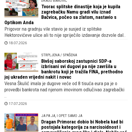
DRAGO BANOVIĆ
Tvorac splitske dinastije koja je kupila
zagrebačku Namu gradi vilu iznad
Bačvica, počeo sa zlatom, nastavio s
Optikom Anda
Prigovor na gradnju vile stavio je susjed iz splitske
Hektorovićeve ulice ali to nije spriječilo izdavanje dozvole dal..
18.07.2026
STRPLJENA / SPAŠENA
Bivšoj saborskoj zastupnici SDP-a
izbrisani svi dugovi pa nije završila u
bankrotu koji je tražila FINA, prethodno
joj ukraden vrijedni nakit i novac
Vesna Škulić imala je dugove veće od 8 tisuća eura pa je o
provedbi bankrota nad njenom imovinom odlučivao zagrebački
..
17.07.2026
JA PA JA, I OPET SAMO JA
Dragan Primorac dobio bi Nobela kad bi
postojala kategorija za narcisoidnost i