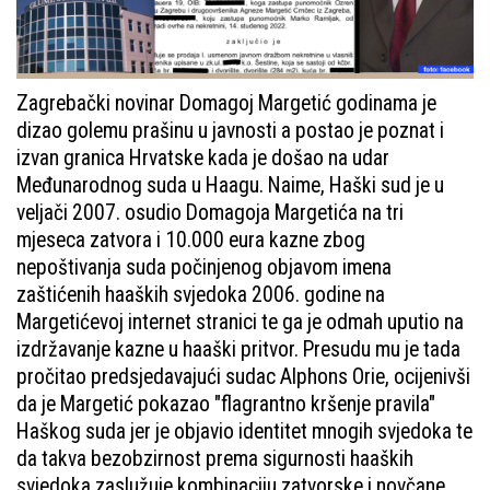
Zagrebački novinar Domagoj Margetić godinama je
dizao golemu prašinu u javnosti a postao je poznat i
izvan granica Hrvatske kada je došao na udar
Međunarodnog suda u Haagu. Naime, Haški sud je u
veljači 2007. osudio Domagoja Margetića na tri
mjeseca zatvora i 10.000 eura kazne zbog
nepoštivanja suda počinjenog objavom imena
zaštićenih haaških svjedoka 2006. godine na
Margetićevoj internet stranici te ga je odmah uputio na
izdržavanje kazne u haaški pritvor. Presudu mu je tada
pročitao predsjedavajući sudac Alphons Orie, ocijenivši
da je Margetić pokazao "flagrantno kršenje pravila"
Haškog suda jer je objavio identitet mnogih svjedoka te
da takva bezobzirnost prema sigurnosti haaških
svjedoka zaslužuje kombinaciju zatvorske i novčane