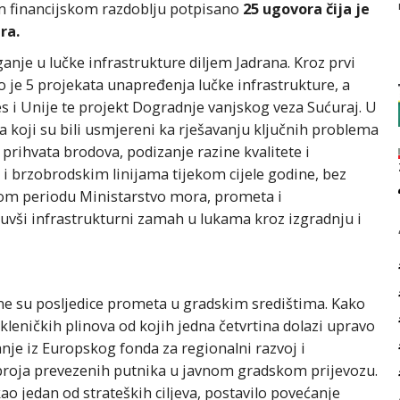
m financijskom razdoblju potpisano
25 ugovora čija je
ra.
je u lučke infrastrukture diljem Jadrana. Kroz prvi
o je 5 projekata unapređenja lučke infrastrukture, a
s i Unije te projekt Dogradnje vanjskog veza Sućuraj. U
a koji su bili usmjereni ka rješavanju ključnih problema
 prihvata brodova, podizanje razine kvalitete i
 i brzobrodskim linijama tijekom cijele godine, bez
U tom periodu Ministarstvo mora, prometa i
nuvši infrastrukturni zamah u lukama kroz izgradnju i
vne su posljedice prometa u gradskim središtima. Kako
akleničkih plinova od kojih jedna četvrtina dolazi upravo
anje iz Europskog fonda za regionalni razvoj i
broja prevezenih putnika u javnom gradskom prijevozu.
ao jedan od strateških ciljeva, postavilo povećanje