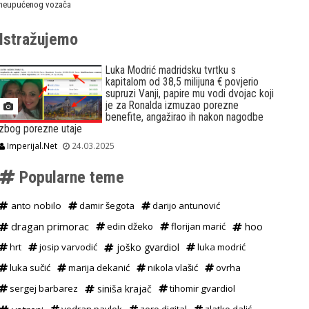
neupućenog vozača
Istražujemo
Luka Modrić madridsku tvrtku s
kapitalom od 38,5 milijuna € povjerio
supruzi Vanji, papire mu vodi dvojac koji
je za Ronalda izmuzao porezne
benefite, angažirao ih nakon nagodbe
zbog porezne utaje
Imperijal.Net
24.03.2025
Popularne teme
anto nobilo
damir šegota
darijo antunović
dragan primorac
edin džeko
florijan marić
hoo
hrt
josip varvodić
joško gvardiol
luka modrić
luka sučić
marija dekanić
nikola vlašić
ovrha
sergej barbarez
siniša krajač
tihomir gvardiol