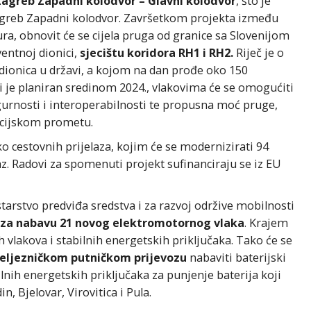
Zagreb Zapadni kolodvor – Glavni kolodvor
, što je
agreb Zapadni kolodvor. Završetkom projekta između
ra, obnovit će se cijela pruga od granice sa Slovenijom
ventnoj dionici,
sjecištu koridora RH1 i RH2.
Riječ je o
 dionica u državi, a kojom na dan prođe oko 150
i je planiran sredinom 2024., vlakovima će se omogućiti
igurnosti i interoperabilnosti te propusna moć pruge,
acijskom prometu.
ko cestovnih prijelaza, kojim će se modernizirati 94
laz. Radovi za spomenuti projekt sufinanciraju se iz EU
starstvo predviđa sredstva i za razvoj održive mobilnosti
a za nabavu 21 novog elektromotornog vlaka
. Krajem
 vlakova i stabilnih energetskih priključaka. Tako će se
 željezničkom putničkom prijevozu
nabaviti baterijski
ilnih energetskih priključaka za punjenje baterija koji
n, Bjelovar, Virovitica i Pula.