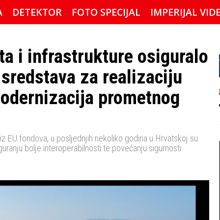
A
DETEKTOR
FOTO SPECIJAL
IMPERIJAL VID
a i infrastrukture osiguralo
 sredstava za realizaciju
 modernizacija prometnog
 iz EU fondova, u posljednjih nekoliko godina u Hrvatskoj su
siguranju bolje interoperabilnosti te povećanju sigurnosti