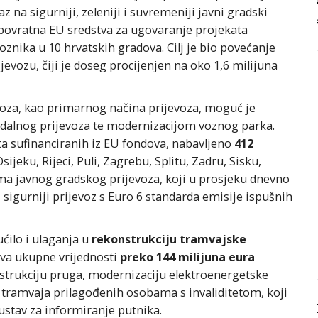
 na sigurniji, zeleniji i suvremeniji javni gradski
spovratna EU sredstva za ugovaranje projekata
znika u 10 hrvatskih gradova. Cilj je bio povećanje
vozu, čiji je doseg procijenjen na oko 1,6 milijuna
voza, kao primarnog načina prijevoza, moguć je
alnog prijevoza te modernizacijom voznog parka.
a sufinanciranih iz EU fondova, nabavljeno
412
Osijeku, Rijeci, Puli, Zagrebu, Splitu, Zadru, Sisku,
ma javnog gradskog prijevoza, koji u prosjeku dnevno
sigurniji prijevoz s Euro 6 standarda emisije ispušnih
ilo i ulaganja u
rekonstrukciju tramvajske
va ukupne vrijednosti
preko 144 milijuna eura
nstrukciju pruga, modernizaciju elektroenergetske
 tramvaja prilagođenih osobama s invaliditetom, koji
sustav za informiranje putnika.