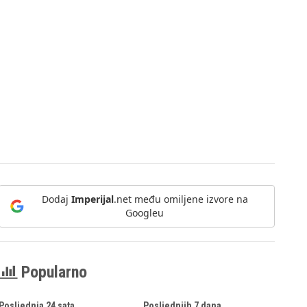
Dodaj
Imperijal
.net među omiljene izvore na
Googleu
Popularno
Posljednja 24 sata
Posljednjih 7 dana