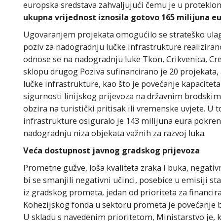
europska sredstava zahvaljujući čemu je u proteklo
ukupna vrijednost iznosila gotovo 165 milijuna eu
Ugovaranjem projekata omogućilo se strateško ulagan
poziv za nadogradnju lučke infrastrukture realiziran
odnose se na nadogradnju luke Tkon, Crikvenica, Cre
sklopu drugog Poziva sufinancirano je 20 projekata, 
lučke infrastrukture, kao što je povećanje kapaciteta
sigurnosti linijskog prijevoza na državnim brodskim
obzira na turistički pritisak ili vremenske uvjete. 
infrastrukture osiguralo je 143 milijuna eura pokre
nadogradnju niza objekata važnih za razvoj luka.
Veća dostupnost javnog gradskog prijevoza
Prometne gužve, loša kvaliteta zraka i buka, negati
bi se smanjili negativni učinci, posebice u emisiji st
iz gradskog prometa, jedan od prioriteta za financir
Kohezijskog fonda u sektoru prometa je povećanje 
U skladu s navedenim prioritetom, Ministarstvo je, k