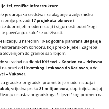
ije željezničke infrastrukture
o je europska sredstva i za ulaganje u željezničku
em zemlje provodi
17 projekata obnove i
 će doprinijeti modernizaciji i sigurnosti putničkog i
 te povećanju ekološke održivosti.
 realizaciju u narednih 10-ak godina planirana
ulaganja
Mediteranskom koridoru, koji preko Rijeke i Zagreba
a Slovenijom do granice sa Srbijom.
de su radovi na dionici
Križevci – Koprivnica – državna
i na pruzi od
Hrvatskog Leskovca do Karlovca
, a do
ci – Vukovar
.
 za gradsko-prigradski promet te je modernizacija i
Zabok
, vrijedna preko
81 milijun eura
, doprinijela boljoj
čivanju u sustav prigradskoga željezničkog prometa na