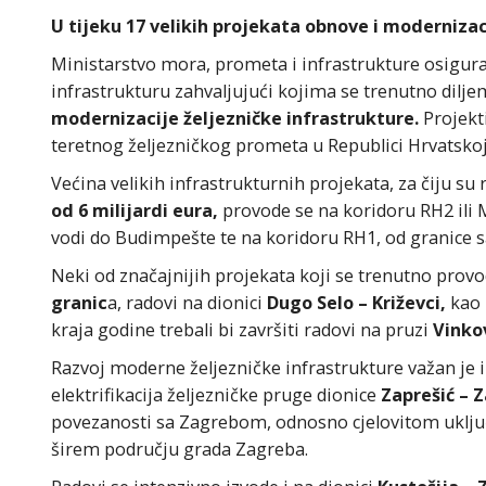
U tijeku 17 velikih projekata obnove i modernizac
Ministarstvo mora, prometa i infrastrukture osigural
infrastrukturu zahvaljujući kojima se trenutno dilj
modernizacije željezničke infrastrukture.
Projekti
teretnog željezničkog prometa u Republici Hrvatskoj
Većina velikih infrastrukturnih projekata, za čiju su
od 6 milijardi eura,
provode se na koridoru RH2 ili 
vodi do Budimpešte te na koridoru RH1, od granice s
Neki od značajnijih projekata koji se trenutno provo
granic
a, radovi na dionici
Dugo Selo – Križevci,
kao 
kraja godine trebali bi završiti radovi na pruzi
Vinkov
Razvoj moderne željezničke infrastrukture važan je i
elektrifikacija željezničke pruge dionice
Zaprešić – 
povezanosti sa Zagrebom, odnosno cjelovitom uklju
širem području grada Zagreba.