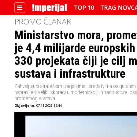
TOP 10
TRAG NOVC
PROMO ČLANAK
Ministarstvo mora, promet
IMPERIJALOVE POZNATE FACE
je 4,4 milijarde europskih
330 projekata čiji je cilj
sustava i infrastrukture
Zahvaljujući strateškim ulaganjima i sredstvima osiguranim
napravljeni veliki iskoraci u modernizaciji infrastrukture, o
prometnog sustava
Objavljeno:
07.11.2023 16:44