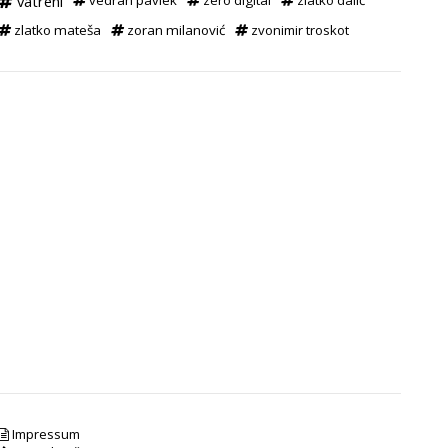
vatreni
vedran pavlek
zero digital
zlatko dalić
zlatko mateša
zoran milanović
zvonimir troskot
Impressum