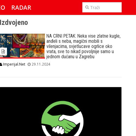
EO
RADAR
IMPERIJAL & FREETIME
Izdvojeno
NA CRNI PETAK: Neka vise zlatne kugle,
anđeli s neba, magični mobili s
vilenjacima, svjetlucave ogrlice oko
vrata, sve to nikad povoljnije samo u
jednom dućanu u Zagrebu
Imperijal.Net
29.11.2024