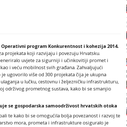
z Operativni program Konkurentnost i kohezija 2014.
za projekata koji razvijaju i povezuju Hrvatsku.
eriralo uvjete za sigurniji i učinkovitiji promet i
 kao i veću mobilnost svih građana. Zahvaljujući
je ugovorilo više od 300 projekata čija je ukupna
 ulaganja u lučku, cestovnu i željezničku infrastrukturu,
voj održivog prometnog sustava, kako bi se smanjio
đuje se gospodarska samoodrživost hrvatskih otoka
bali te kako bi se omogućila bolja povezanost i razvoj te
rstvo mora, prometa i infrastrukture osiguralo je