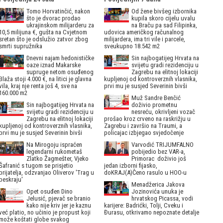
Tomo Horvatinčić, nakon
Od žene bivšeg izbornika
što je dvorac prodao
kupila skoro cijelu uvalu
ukrajinskom milijarderu za
na Braču pa sad Filipinka,
10,5 milijuna €, gušta na Cvjetnom
udovica američkog računalnog
sretan što je odslužio zatvor zbog
milijardera, ima tri vile i parcele,
smrti supružnika
sveukupno 18.542 m2
Dnevni najam hedonističke
Sin najbogatijeg Hrvata na
oaze iznad Makarske
svijetu gradi rezidenciju u
supruge netom osuđenog
Zagrebu na elitnoj lokaciji
Blaža stoji 4.000 €, na litici je glavna
kupljenoj od kontroverznih vlasnika,
vila, kraj nje renta još 4, sve na
prvi mu je susjed Severinin bivši
160.000 m2
Muž Sandre Benčić
Sin najbogatijeg Hrvata na
doživio prometnu
svijetu gradi rezidenciju u
nesreću, okrivljeni vozač
Zagrebu na elitnoj lokaciji
prošao kroz crveno na raskrižju u
kupljenoj od kontroverznih vlasnika,
Zagrebu i završio na Traumi, a
prvi mu je susjed Severinin bivši
policajac izbjegao svjedočenje
Na Mirogoju ispraćen
Varvodić TRIJUMFALNO
legendarni rukometaš
pobijedio bez VAR-a,
Zlatko Žagmešter, Vjeko
Primorac doživio još
Šafranić s tugom se prisjetio
jedan izborni fijasko,
prijatelja, odzvanjao Oliverov 'Trag u
doKRAJ(A)Čeno rasulo u HOO-u
beskraju'
Menadžerica Jakova
Opet osuđen Dino
Jozinovića unuka je
Jelusić, pjevač se branio
hrvatskog Picassa, vodi
kako nije kriv jer je kaznu
karijere: Badrićki, Tolji, Cveku i
već platio, no učinio je propust koji
Đurasu, otkrivamo nepoznate detalje
može koštati globe svakog