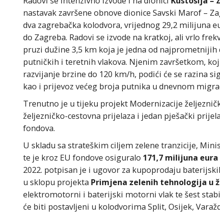
Radovi se intenzivno izvode i na dionici
Kustošija – 
nastavak završene obnove dionice Savski Marof – Z
dva zagrebačka kolodvora, vrijednog 29,2 milijuna eu
do Zagreba. Radovi se izvode na kratkoj, ali vrlo frek
pruzi dužine 3,5 km koja je jedna od najprometnijih
putničkih i teretnih vlakova. Njenim završetkom, koj
razvijanje brzine do 120 km/h, podići će se razina s
kao i prijevoz većeg broja putnika u dnevnom migr
Trenutno je u tijeku projekt Modernizacije željeznič
željezničko-cestovna prijelaza i jedan pješački prije
fondova.
U skladu sa strateškim ciljem zelene tranzicije, Mini
te je kroz EU fondove osiguralo
171,7 milijuna eur
2022. potpisan je i ugovor za kupoprodaju baterijskih
u sklopu projekta
Primjena zelenih tehnologija u
elektromotorni i baterijski motorni vlak te šest stab
će biti postavljeni u kolodvorima Split, Osijek, Varaždi