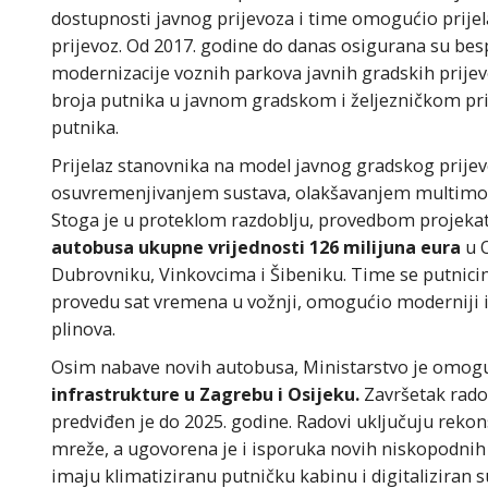
dostupnosti javnog prijevoza i time omogućio prijelaz
prijevoz. Od 2017. godine do danas osigurana su be
modernizacije voznih parkova javnih gradskih prijevo
broja putnika u javnom gradskom i željezničkom prije
putnika.
Prijelaz stanovnika na model javnog gradskog prije
osuvremenjivanjem sustava, olakšavanjem multimod
Stoga je u proteklom razdoblju, provedbom projekat
autobusa ukupne vrijednosti 126 milijuna eura
u 
Dubrovniku, Vinkovcima i Šibeniku. Time se putnici
provedu sat vremena u vožnji, omogućio moderniji i 
plinova.
Osim nabave novih autobusa, Ministarstvo je omoguć
infrastrukture u Zagrebu i Osijeku.
Završetak rado
predviđen je do 2025. godine. Radovi uključuju reko
mreže, a ugovorena je i isporuka novih niskopodnih
imaju klimatiziranu putničku kabinu i digitaliziran 