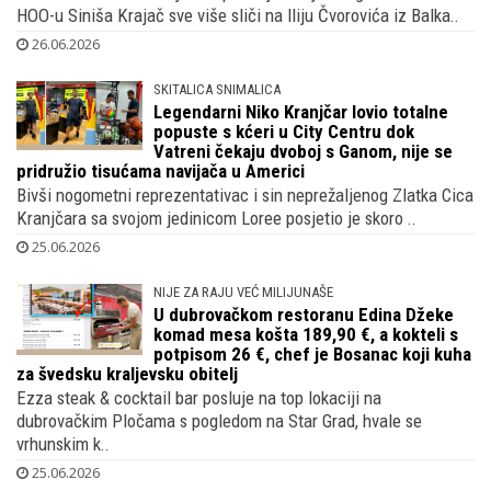
HOO-u Siniša Krajač sve više sliči na Iliju Čvorovića iz Balka..
26.06.2026
SKITALICA SNIMALICA
Legendarni Niko Kranjčar lovio totalne
popuste s kćeri u City Centru dok
Vatreni čekaju dvoboj s Ganom, nije se
pridružio tisućama navijača u Americi
Bivši nogometni reprezentativac i sin neprežaljenog Zlatka Cica
Kranjčara sa svojom jedinicom Loree posjetio je skoro ..
25.06.2026
NIJE ZA RAJU VEĆ MILIJUNAŠE
U dubrovačkom restoranu Edina Džeke
komad mesa košta 189,90 €, a kokteli s
potpisom 26 €, chef je Bosanac koji kuha
za švedsku kraljevsku obitelj
Ezza steak & cocktail bar posluje na top lokaciji na
dubrovačkim Pločama s pogledom na Star Grad, hvale se
vrhunskim k..
25.06.2026