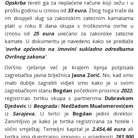
Opskrba
tereti ga za neplaćene račune koji sežu i u
prošlu godinu u iznosu od
33 eura.
Zbog toga traže da
im dospjeli dug sa zakonskim zateznim kamatama
plati u roku 8 dana skupa s troškovima ovrhe u
iznosu od
25 eura
uvećano za zakonske zatezne
kamate. U dokumentu je navedeno kako se predlaže
'ovrha općenito na imovini sukladno odredbama
Ovršnog zakona'
.
Ovršno rješenje već je krajem lipnja potpisala
zagrebačka javna bilježnica
Jasna Zorić.
No, kad smo
malo dublje zagrebli vidjeli smo kako je u svom
zagrebačkom stanu
Bogdan
početkom prosinca
2022.
registrirao tvrtku skupa s partnerima
Dubravkom
Djedovic
iz
Beograda
i
Nedžadom Mualomerovićem
iz
Sarajeva.
U tvrtci je
Bogdan
jedini direktor.
Zanimljivo je kako je tvrtka registrirana za hotele i
slični smještaj. Temeljni kapital je
2.654,46 eura
ali
tvrtka ima dugotrajnu imovinu u vrijednosti
283.900