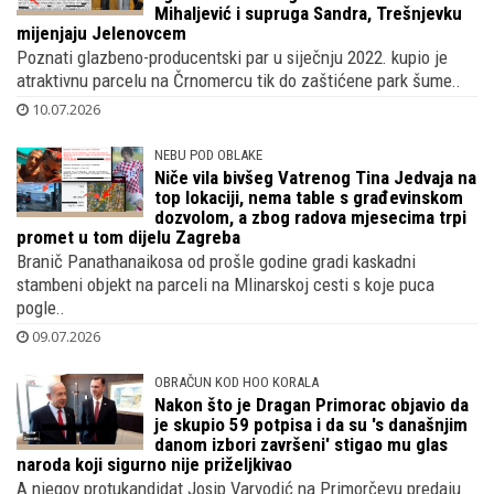
Mihaljević i supruga Sandra, Trešnjevku
mijenjaju Jelenovcem
Poznati glazbeno-producentski par u siječnju 2022. kupio je
atraktivnu parcelu na Črnomercu tik do zaštićene park šume..
10.07.2026
NEBU POD OBLAKE
Niče vila bivšeg Vatrenog Tina Jedvaja na
top lokaciji, nema table s građevinskom
dozvolom, a zbog radova mjesecima trpi
promet u tom dijelu Zagreba
Branič Panathanaikosa od prošle godine gradi kaskadni
stambeni objekt na parceli na Mlinarskoj cesti s koje puca
pogle..
09.07.2026
OBRAČUN KOD HOO KORALA
Nakon što je Dragan Primorac objavio da
je skupio 59 potpisa i da su 's današnjim
danom izbori završeni' stigao mu glas
naroda koji sigurno nije priželjkivao
A njegov protukandidat Josip Varvodić na Primorčevu predaju