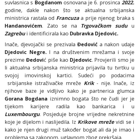
suvlasnica s
Bogdanom
osnovana je 6. prosinca
2022.
godine, dakle nakon što se aktualna srbijanska
ministrica rastala od
Francuza
a prije njenog braka s
Handanovićem
. Zato se na
Trgovačkom sudu
u
Zagrebu
i identificirala kao
Dubravka Djedovic.
Inače, djevojački se prezivala
Đedović
a nakon udaje
Djedovic Negre.
I na društvenim mrežama i svoje
prezime
Đedovi
ć piše kao
Djedovic
. Provjerili smo je
li aktualna srbijanska ministrica prijavila tu tvrtku u
svojoj imovinskoj kartici. Sudeći po podacima
srbijanske istraživačke mreže
Krik
- nije. Inače, iz
njihove baze je vidljivo kako je partnerica glumca
Gorana Bogdana
iznimno bogata što ne čudi jer je
tijekom karijere radila kao bankarica i u
Luxembourgu
. Posjeduje brojne vrijedne nekretnine
koje je dijelom i naslijedila. Iz
Krikove
mreže
vidi se i
kako je njen drugi muž također bogat ali da je imao i
problema sa zakonom, uglavnom zbog prekršaja.