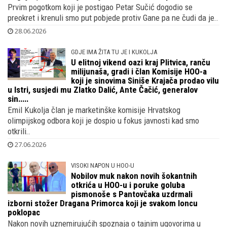
Prvim pogotkom koji je postigao Petar Sučić dogodio se
preokret i krenuli smo put pobjede protiv Gane pa ne čudi da je..
28.06.2026
GDJE IMA ŽITA TU JE I KUKOLJA
U elitnoj vikend oazi kraj Plitvica, ranču
milijunaša, gradi i član Komisije HOO-a
koji je sinovima Siniše Krajača prodao vilu
u Istri, susjedi mu Zlatko Dalić, Ante Čačić, generalov
sin.....
Emil Kukolja član je marketinške komisije Hrvatskog
olimpijskog odbora koji je dospio u fokus javnosti kad smo
otkrili..
27.06.2026
VISOKI NAPON U HOO-U
Nobilov muk nakon novih šokantnih
otkrića u HOO-u i poruke goluba
pismonoše s Pantovčaka uzdrmali
izborni stožer Dragana Primorca koji je svakom loncu
poklopac
Nakon novih uznemirujućih spoznaja o tajnim ugovorima u