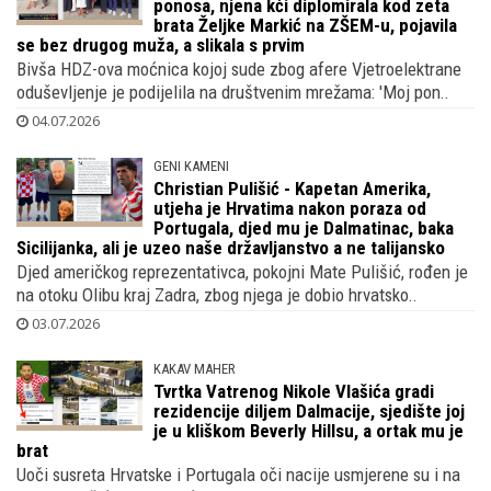
ponosa, njena kći diplomirala kod zeta
brata Željke Markić na ZŠEM-u, pojavila
se bez drugog muža, a slikala s prvim
Bivša HDZ-ova moćnica kojoj sude zbog afere Vjetroelektrane
oduševljenje je podijelila na društvenim mrežama: 'Moj pon..
04.07.2026
GENI KAMENI
Christian Pulišić - Kapetan Amerika,
utjeha je Hrvatima nakon poraza od
Portugala, djed mu je Dalmatinac, baka
Sicilijanka, ali je uzeo naše državljanstvo a ne talijansko
Djed američkog reprezentativca, pokojni Mate Pulišić, rođen je
na otoku Olibu kraj Zadra, zbog njega je dobio hrvatsko..
03.07.2026
KAKAV MAHER
Tvrtka Vatrenog Nikole Vlašića gradi
rezidencije diljem Dalmacije, sjedište joj
je u kliškom Beverly Hillsu, a ortak mu je
brat
Uoči susreta Hrvatske i Portugala oči nacije usmjerene su i na