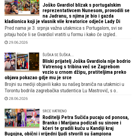
Joško Gvardiol blizak s portugalskim
reprezentativcem Nunesom, provodili se
na Jadranu, s njima je bio i gazda
kladionica koji je vlasnik vile kreatorice odjeće Lady Di
Pred nama je 3. srpnja važna utakmica s Portugalom, svi se
pitaju hoće li se Gvardiol vratiti u formu i kako će izgled..
29.06.2026
ŠUŠKA SE ŠUŠKA....
Bliski prijatelj Joška Gvardiola nije bodrio
Vatrenog s tribina već se Zagrebom
vozio u crnom džipu, pratiteljima preko
objava pokazao gdje mu je srce
Brojni su mediji objavili kako su našeg braniča na utakmici u
Torontu bodrila zagrebačka studentica Lu Mastrović, s o..
28.06.2026
SRCE VATRENO
Roditelji Petra Sučića pucaju od ponosa,
Branko i Marijana podizali su sinove i
kćeri te gradili kuću u Kandiji kraj
Bugojna, obični i vrijedni ljudi stvorili su šampiona