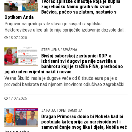
Tvorac splitske dinastije koja je kupila
zagrebačku Namu gradi vilu iznad
Bačvica, počeo sa zlatom, nastavio s
Optikom Anda
Prigovor na gradnju vile stavio je susjed iz splitske
Hektorovićeve ulice ali to nije spriječilo izdavanje dozvole dal..
18.07.2026
STRPLJENA / SPAŠENA
Bivšoj saborskoj zastupnici SDP-a
izbrisani svi dugovi pa nije završila u
bankrotu koji je tražila FINA, prethodno
joj ukraden vrijedni nakit i novac
Vesna Škulić imala je dugove veće od 8 tisuća eura pa je o
provedbi bankrota nad njenom imovinom odlučivao zagrebački
..
17.07.2026
JA PA JA, I OPET SAMO JA
Dragan Primorac dobio bi Nobela kad bi
postojala kategorija za narcisoidnost i
samoveličanje svog lika i djela, Nobila već