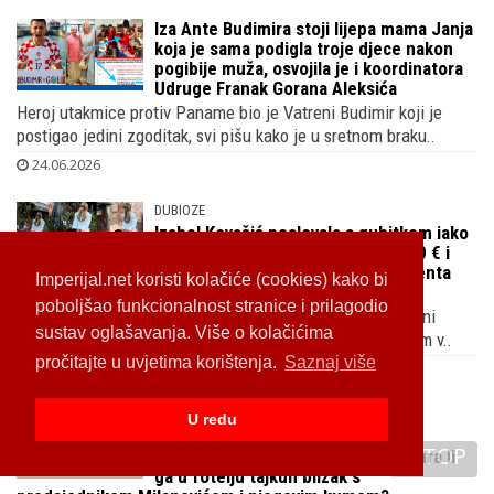
Iza Ante Budimira stoji lijepa mama Janja
koja je sama podigla troje djece nakon
pogibije muža, osvojila je i koordinatora
Udruge Franak Gorana Aleksića
Heroj utakmice protiv Paname bio je Vatreni Budimir koji je
postigao jedini zgoditak, svi pišu kako je u sretnom braku..
24.06.2026
DUBIOZE
Izabel Kovačić poslovala s gubitkom iako
sama reklamira svoje sakoe od 600 € i
traperice od 300 €, njena sestra renta
Imperijal.net koristi kolačiće (cookies) kako bi
apartmane na moru da zakrpa kućni budžet
poboljšao funkcionalnost stranice i prilagodio
Tvrtka supruge Vatrenog Matea Kovačića u kojoj su i njeni
sustav oglašavanja. Više o kolačićima
mama i tata te sestra Ivana Čirjak poslovala je s gubitkom v..
pročitajte u uvjetima korištenja.
Saznaj više
23.06.2026
ŠUŠKA SE ŠUŠKA
U redu
Franjo Arapović treća opcija za
TOP
Matešinog nasljednika u HOO-u, gura li
ga u fotelju tajkun blizak s