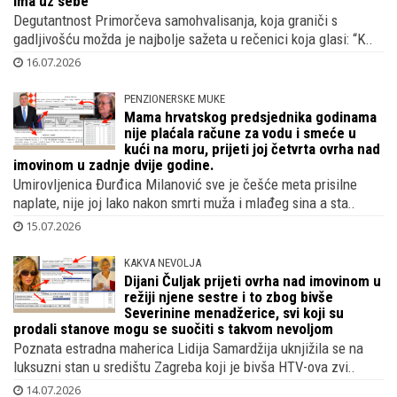
ima uz sebe
Degutantnost Primorčeva samohvalisanja, koja graniči s
gadljivošću možda je najbolje sažeta u rečenici koja glasi: “K..
16.07.2026
PENZIONERSKE MUKE
Mama hrvatskog predsjednika godinama
nije plaćala račune za vodu i smeće u
kući na moru, prijeti joj četvrta ovrha nad
imovinom u zadnje dvije godine.
Umirovljenica Đurđica Milanović sve je češće meta prisilne
naplate, nije joj lako nakon smrti muža i mlađeg sina a sta..
15.07.2026
KAKVA NEVOLJA
Dijani Čuljak prijeti ovrha nad imovinom u
režiji njene sestre i to zbog bivše
Severinine menadžerice, svi koji su
prodali stanove mogu se suočiti s takvom nevoljom
Poznata estradna maherica Lidija Samardžija uknjižila se na
luksuzni stan u središtu Zagreba koji je bivša HTV-ova zvi..
14.07.2026