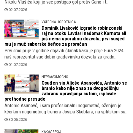
Nikolu Vlašića koji je već postigao gol protiv Gane i t..
02.07.2026
VATRENA HOBOTNICA
Dominik Livaković izgradio robinzonski
raj na otoku Lavdari nadomak Kornata ali
još nema uporabnu dozvolu, prvi susjed
mu je muž saborske šefice za proračun
Prvi smo prije 2 godine objavili članak kako je prije Eura 2024
naš reprezentativac dobio građevinsku dozvolu za gradn..
01.07.2026
NEPRAVOMOĆNO
Osuđen sin Aljoše Asanovića, Antonio se
branio kako nije znao za dvogodišnju
zabranu upravljanja autom, isplivale
prethodne presude
Antonio Asanovć, i sam profesionalni nogometaš, oženjen je
kćerkom nogometnog trenera Josipa Skoblara, na splitskom su..
30.06.2026
KAKAV SPOJ