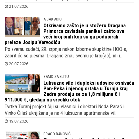
21.07.2026
A SAD ADIO
Otkrivamo zašto je u stožeru Dragana
Primorca zavladala panika i zašto sve
veći broj onih koji su ga podupirali
prelaze Josipu Varvodiću
Po svemu sudeći, 29. srpnja nakon Izborne skupštine HOO-a,
zaorit će se pjesma 'Dragane znaj, svemu je kraj(ač), idi i..
20.07.2026
SAMO ZA ELITU
Luksuzne vile i dupleksi udovice osnivača
Pan-Peka i njenog ortaka u Turnju kraj
Zadra prodaju se za 1,8 milijuna € i
911.000 €, gledaju na srcoliki otok
Tvrtka Turanj projekt čiji su vlasnici i direktori Neda Parać i
Vinko Čilaš uknjižena je na 4 luksuzne apartmanske vil..
19.07.2026
DRAGO BANOVIĆ