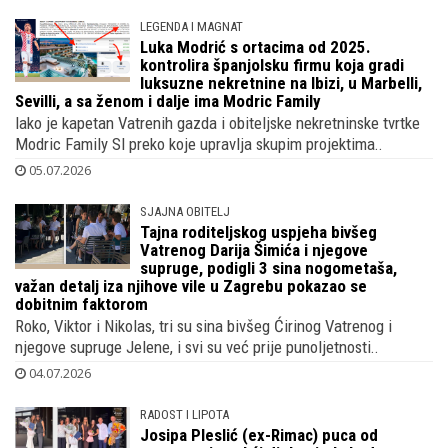
LEGENDA I MAGNAT
Luka Modrić s ortacima od 2025.
kontrolira španjolsku firmu koja gradi
luksuzne nekretnine na Ibizi, u Marbelli,
Sevilli, a sa ženom i dalje ima Modric Family
Iako je kapetan Vatrenih gazda i obiteljske nekretninske tvrtke
Modric Family Sl preko koje upravlja skupim projektima..
05.07.2026
SJAJNA OBITELJ
Tajna roditeljskog uspjeha bivšeg
Vatrenog Darija Šimića i njegove
supruge, podigli 3 sina nogometaša,
važan detalj iza njihove vile u Zagrebu pokazao se
dobitnim faktorom
Roko, Viktor i Nikolas, tri su sina bivšeg Ćirinog Vatrenog i
njegove supruge Jelene, i svi su već prije punoljetnosti..
04.07.2026
RADOST I LIPOTA
Josipa Pleslić (ex-Rimac) puca od