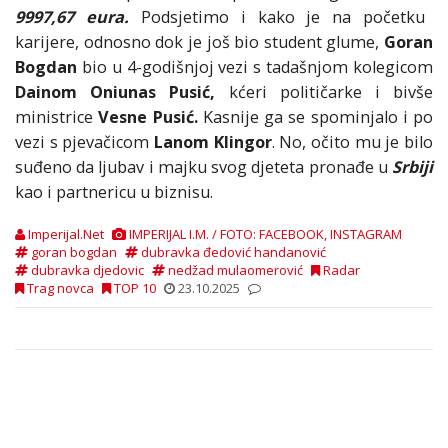
9997,67 eura.
Podsjetimo i kako je na početku
karijere, odnosno dok je još bio student glume,
Goran
Bogdan
bio u 4-godišnjoj vezi s tadašnjom kolegicom
Dainom Oniunas Pusić,
kćeri političarke i bivše
ministrice
Vesne Pusić.
Kasnije ga se spominjalo i po
vezi s pjevačicom
Lanom Klingor
. No, očito mu je bilo
suđeno da ljubav i majku svog djeteta pronađe u
Srbiji
kao i partnericu u biznisu.
Imperijal.Net
IMPERIJAL I.M. / FOTO: FACEBOOK, INSTAGRAM
goran bogdan
dubravka đedović handanović
dubravka djedovic
nedžad mulaomerović
Radar
Trag novca
TOP 10
23.10.2025