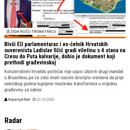
ZIDA KUĆU TROKATNICU
Bivši EU parlamentarac i ex-čelnik Hrvatskih
suverenista Ladislav Ilčić gradi viletinu s 4 stana na
Cresu do Puta kalvarije, dobio je dokument koji
prethodi građevinskoj
Konzervativni hrvatski političar nije uspio izboriti drugi mandat
u Bruxellesu pa će zato imati sasvim dovoljno vremena da prije
nekolikog godina kupljene maslinike transformira u vrijednu
građevinu za odmor
Imperijal.Net
22.10.2025
Radar