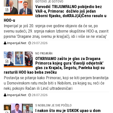
GOTOVO JE GOTOVO
Varvodić TRIJUMFALNO pobijedio bez
VAR-a, Primorac doživio još jedan
izborni fijasko, doKRAJ(A)Čeno rasulo u
HOO-u
Imperijal je još 20. srpnja ove godine objavio da će se, po
svemu sudeći, 29. srpnja nakon Izborne skupštine HOO-a, zaorit
pjesma 'Dragane znaj, svemu je kraj(ač), idi i više se ne vraćaj'
Imperijal.Net
29.07.2026
NO PASARÁN
OTKRIVAMO zašto je glas za Dragana
Primorca kojeg gura 'đavolji odvjetnik'
glas za Krajača, Šegotu, Pavleka koji su
rasturili HOO kao beba zvečku
Postavlja se pitanje kako Primorac, koji se kiti perjem branitelja
u Domovinskom ratu može biti s Nobilom, za kojeg su, reći će
neki, pokojni Račan ili Linić ultradesničari
Imperijal.Net
28.07.2026
S NOBILOM JE SVE POČELO
I nakon što mu je USKOK upao u dom