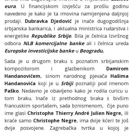
eura
. U financijskom izvješću za prošlu godinu
navedeno je kako je ta imovina namijenjena daljnjoj
prodaji.
Dubravka Djedović
je inače dugogodišnja
srbjanska bankarica, i aktualna ministrica rudarstva i
energetike
Republike Srbije
. Bila je čelnica Izvršnog
odbora
NLB komercijalne banke
ali i čelnica ureda
Europske investicijske banke
u
Beogradu.
Sada je u drugom braku s poznatim srbijanskim
kompozitorom i glazbenikom
Damirom
Handanovićem
, sinom narodnog pjevača
Hašima
Handanovića
koji je u
Srbiji
poznatiji pod imenom
Paško
. Nedavno je obavljeno kako je rodila curicu u
tom braku. Inače iz prethodnog braka s bivšim
francuskim sportašem, sada bznismenom, čije puno
ime glasi
Christophe Thierry André Julien Negre,
ili
kraće samo
Christophe Negre
, ima dvije kćeri te još
dvije posvojene. Zagrebačka tvrtka u kojoj je