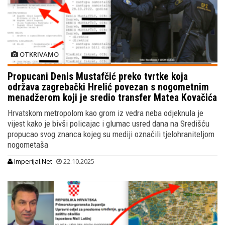
OTKRIVAMO
Propucani Denis Mustafčić preko tvrtke koja
održava zagrebački Hrelić povezan s nogometnim
menadžerom koji je sredio transfer Matea Kovačića
Hrvatskom metropolom kao grom iz vedra neba odjeknula je
vijest kako je bivši policajac i glumac usred dana na Središću
propucao svog znanca kojeg su mediji označili tjelohraniteljom
nogometaša
Imperijal.Net
22.10.2025