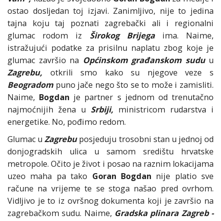
ostao dosljedan toj izjavi. Zanimljivo, nije to jedina
tajna koju taj poznati zagrebački ali i regionalni
glumac rodom iz
Širokog Brijega
ima. Naime,
istražujući podatke za prisilnu naplatu zbog koje je
glumac završio na
Općinskom građanskom sudu
u
Zagrebu,
otkrili smo kako su njegove veze s
Beogradom
puno jače nego što se to može i zamisliti.
Naime,
Bogdan
je partner s jednom od trenutačno
najmoćnijih žena u
Srbiji,
ministricom rudarstva i
energetike. No, pođimo redom.
Glumac u
Zagrebu
posjeduju trosobni stan u jednoj od
donjogradskih ulica u samom središtu hrvatske
metropole. Očito je život i posao na raznim lokacijama
uzeo maha pa tako
Goran Bogdan
nije platio sve
račune na vrijeme te se stoga našao pred ovrhom.
Vidljivo je to iz ovršnog dokumenta koji je završio na
zagrebačkom sudu. Naime,
Gradska plinara Zagreb -