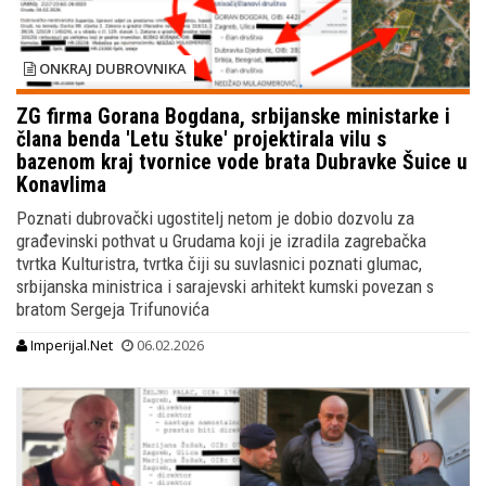
ONKRAJ DUBROVNIKA
ZG firma Gorana Bogdana, srbijanske ministarke i
člana benda 'Letu štuke' projektirala vilu s
bazenom kraj tvornice vode brata Dubravke Šuice u
Konavlima
Poznati dubrovački ugostitelj netom je dobio dozvolu za
građevinski pothvat u Grudama koji je izradila zagrebačka
tvrtka Kulturistra, tvrtka čiji su suvlasnici poznati glumac,
srbijanska ministrica i sarajevski arhitekt kumski povezan s
bratom Sergeja Trifunovića
Imperijal.Net
06.02.2026