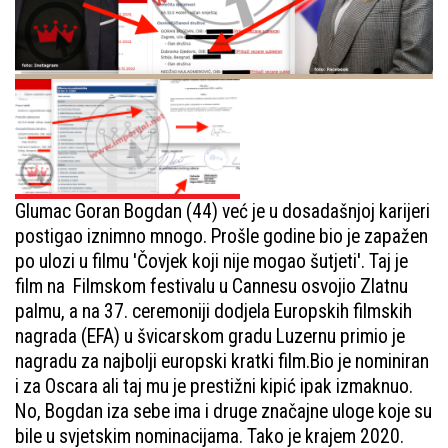
Glumac Goran Bogdan (44) već je u dosadašnjoj karijeri
postigao iznimno mnogo. Prošle godine bio je zapažen
po ulozi u filmu 'Čovjek koji nije mogao šutjeti'. Taj je
film na Filmskom festivalu u Cannesu osvojio Zlatnu
palmu, a na 37. ceremoniji dodjela Europskih filmskih
nagrada (EFA) u švicarskom gradu Luzernu primio je
nagradu za najbolji europski kratki film.Bio je nominiran
i za Oscara ali taj mu je prestižni kipić ipak izmaknuo.
No, Bogdan iza sebe ima i druge značajne uloge koje su
bile u svjetskim nominacijama. Tako je krajem 2020.