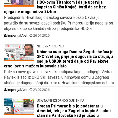
HOO-ovim Titanicom i dalje upravlja
kapetan Siniša Krajač, tvrdi da se bez
njega ne mogu održati izbori
Predsjednik Hrvatskog dizačkog saveza Boško Čavka je
potvrdio da su savezi davali podršku Primorcu i prije nego je on
objavio da će se kandidirati za predsjednika HOO-a
Imperijal.Net
26.07.2026
NEPOZNATI DETALJI
Uhićena supruga Damira Šegote šefica je
SRC Svetice, prije je dugovala za struju, a
sad je USKOK tereti da je od Pavlekove
crne love s mužem kupovala zlato
Pale su nove glave u istrazi oko milijuna koje je odbjegli Vedran
Pavlek isisao iz CRO SKI saveza, u njihovom domu u Zagrebu
uhićen je dugogodišnji direktor u Hrvatskom olimpijskom odboru
Imperijal.Net
23.07.2026
USA TAJNE IZBORNOG GUBITNIKA
Dragan Primorac bio je podstanar u
Americi, tek je u Zagrebu kupio 5-sobni
stan na Pantovčaku kad je ušao u