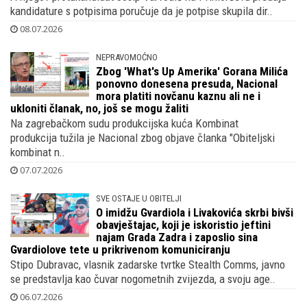
kandidature s potpisima poručuje da je potpise skupila dir..
08.07.2026
NEPRAVOMOĆNO
Zbog 'What's Up Amerika' Gorana Milića
ponovno donesena presuda, Nacional
mora platiti novčanu kaznu ali ne i
ukloniti članak, no, još se mogu žaliti
Na zagrebačkom sudu produkcijska kuća Kombinat
produkcija tužila je Nacional zbog objave članka "Obiteljski
kombinat n..
07.07.2026
SVE OSTAJE U OBITELJI
O imidžu Gvardiola i Livakovića skrbi bivši
obavještajac, koji je iskoristio jeftini
najam Grada Zadra i zaposlio sina
Gvardiolove tete u prikrivenom komuniciranju
Stipo Dubravac, vlasnik zadarske tvrtke Stealth Comms, javno
se predstavlja kao čuvar nogometnih zvijezda, a svoju age..
06.07.2026