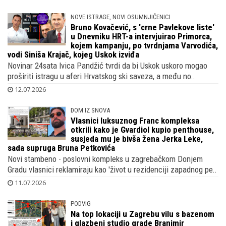
NOVE ISTRAGE, NOVI OSUMNJIČENICI
Bruno Kovačević, s 'crne Pavlekove liste'
u Dnevniku HRT-a intervjuirao Primorca,
kojem kampanju, po tvrdnjama Varvodića,
vodi Siniša Krajač, kojeg Uskok izviđa
Novinar 24sata Ivica Pandžić tvrdi da bi Uskok uskoro mogao
proširiti istragu u aferi Hrvatskog ski saveza, a među no..
12.07.2026
DOM IZ SNOVA
Vlasnici luksuznog Franc kompleksa
otkrili kako je Gvardiol kupio penthouse,
susjeda mu je bivša žena Jerka Leke,
sada supruga Bruna Petkovića
Novi stambeno - poslovni kompleks u zagrebačkom Donjem
Gradu vlasnici reklamiraju kao 'život u rezidenciji zapadnog pe..
11.07.2026
PODVIG
Na top lokaciji u Zagrebu vilu s bazenom
i glazbeni studio grade Branimir