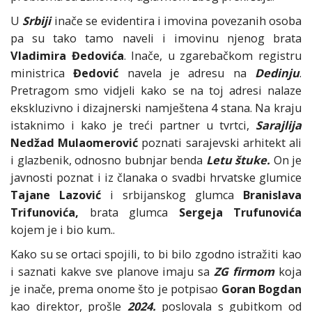
U
Srbiji
inače se evidentira i imovina povezanih osoba
pa su tako tamo naveli i imovinu njenog brata
Vladimira Đedovića
. Inače, u zgarebačkom registru
ministrica
Đedović
navela je adresu na
Dedinju
.
Pretragom smo vidjeli kako se na toj adresi nalaze
ekskluzivno i dizajnerski namještena 4 stana. Na kraju
istaknimo i kako je treći partner u tvrtci,
Sarajlija
Nedžad Mulaomerović
poznati sarajevski arhitekt ali
i glazbenik, odnosno bubnjar benda
Letu štuke.
On je
javnosti poznat i iz članaka o svadbi hrvatske glumice
Tajane Lazović
i srbijanskog glumca
Branislava
Trifunovića,
brata glumca
Sergeja Trufunovića
kojem je i bio kum..
Kako su se ortaci spojili, to bi bilo zgodno istražiti kao
i saznati kakve sve planove imaju sa
ZG firmom
koja
je inače, prema onome što je potpisao
Goran Bogdan
kao direktor, prošle
2024.
poslovala s gubitkom od