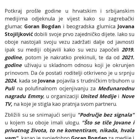
Potkraj prošle godine u hrvatskim i srbijanskim
medijima odjeknula je vijest kako su zagrebački
glumac
Goran Bogdan
i beogradska glumica
Jovana
Stojiljković
dobili svoje prvo zajedničko dijete. Iako su
oboje nastojali svoju vezu zadržati dalje od javnosti
ipak su mediji objavili kako su vezu započeli
2019.
godine
, potom je nakratko prekinuli, te da od
2021.
godine
uživaju u skladnom odnosu koji je okrunjen
prinovom. Da će postati roditelji otkriveno je u srpnju
2024.
kada se
Jovana
pojavila s trudničkim trbuhom u
Puli
na polufinalnom ocjenjivanju za
Međunarodnu
nagradu Emmy
, u organizaciji
United Medije
i
Nove
TV,
na koje je stigla kao pratnja svom partneru.
Zbližili su se snimajući seriju
"Područje bez signala"
u kojem su oboje imali ulogu.
"Što se tiče Jovane i
privatnog života, to ne komentiram, nikada, hvala
vam",
kazao je svojedobno
Goran Bogdan
za medije i