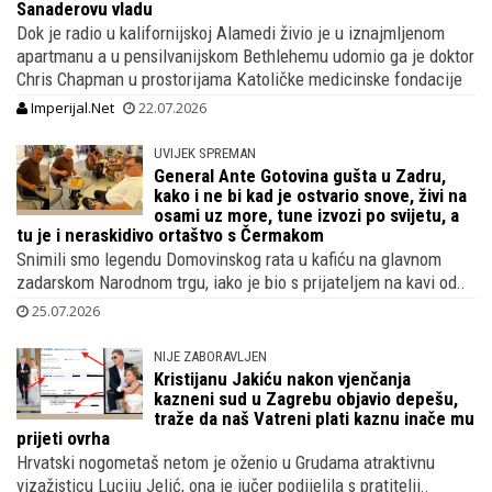
Sanaderovu vladu
Dok je radio u kalifornijskoj Alamedi živio je u iznajmljenom
apartmanu a u pensilvanijskom Bethlehemu udomio ga je doktor
Chris Chapman u prostorijama Katoličke medicinske fondacije
Imperijal.Net
22.07.2026
UVIJEK SPREMAN
General Ante Gotovina gušta u Zadru,
kako i ne bi kad je ostvario snove, živi na
osami uz more, tune izvozi po svijetu, a
tu je i neraskidivo ortaštvo s Čermakom
Snimili smo legendu Domovinskog rata u kafiću na glavnom
zadarskom Narodnom trgu, iako je bio s prijateljem na kavi od..
25.07.2026
NIJE ZABORAVLJEN
Kristijanu Jakiću nakon vjenčanja
kazneni sud u Zagrebu objavio depešu,
traže da naš Vatreni plati kaznu inače mu
prijeti ovrha
Hrvatski nogometaš netom je oženio u Grudama atraktivnu
vizažisticu Luciju Jelić, ona je jučer podijelila s pratitelji..