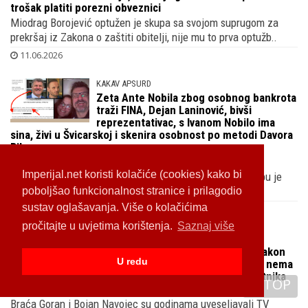
Bivšeg čelnika Fortenove opet uhitila
policija i drugi put optužila za obiteljsko
nasilje, sutkinja ga oslobodila pa će
trošak platiti porezni obveznici
Miodrag Borojević optužen je skupa sa svojom suprugom za
prekršaj iz Zakona o zaštiti obitelji, nije mu to prva optužb..
11.06.2026
KAKAV APSURD
Zeta Ante Nobila zbog osobnog bankrota
traži FINA, Dejan Laninović, bivši
reprezentativac, s Ivanom Nobilo ima
sina, živi u Švicarskoj i skenira osobnost po metodi Davora
Imperijal.net koristi kolačiće (cookies) kako bi
Bilmana
poboljšao funkcionalnost stranice i prilagodio
Na sudskoj ploči službeno je nekadašnjem odbojkaškom
sustav oglašavanja. Više o kolačićima
kapetanu upućen poziv na dostavu adrese, stan u Zagrebu je
pročitajte u uvjetima korištenja.
Saznaj više
prodao..
10.06.2026
U redu
NEOČEKIVANO IZDANJE
TOP
Bojan Navojec klonuo u tramvaju nakon
Čaruge, za razliku od brata Gorana nema