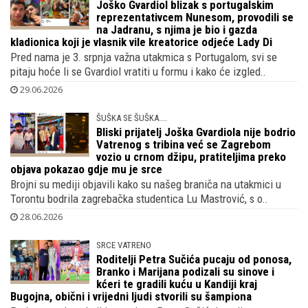
30.06.2026
KAKAV SPOJ
Joško Gvardiol blizak s portugalskim
reprezentativcem Nunesom, provodili se
na Jadranu, s njima je bio i gazda
kladionica koji je vlasnik vile kreatorice odjeće Lady Di
Pred nama je 3. srpnja važna utakmica s Portugalom, svi se
pitaju hoće li se Gvardiol vratiti u formu i kako će izgled..
29.06.2026
ŠUŠKA SE ŠUŠKA....
Bliski prijatelj Joška Gvardiola nije bodrio
Vatrenog s tribina već se Zagrebom
vozio u crnom džipu, pratiteljima preko
objava pokazao gdje mu je srce
Brojni su mediji objavili kako su našeg braniča na utakmici u
Torontu bodrila zagrebačka studentica Lu Mastrović, s o..
28.06.2026
SRCE VATRENO
Roditelji Petra Sučića pucaju od ponosa,