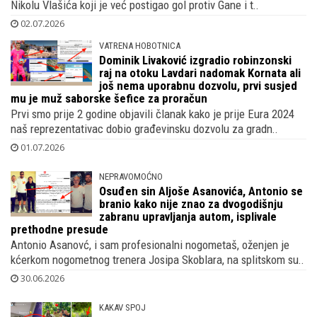
brat
Uoči susreta Hrvatske i Portugala oči nacije usmjerene su i na
Nikolu Vlašića koji je već postigao gol protiv Gane i t..
02.07.2026
VATRENA HOBOTNICA
Dominik Livaković izgradio robinzonski
raj na otoku Lavdari nadomak Kornata ali
još nema uporabnu dozvolu, prvi susjed
mu je muž saborske šefice za proračun
Prvi smo prije 2 godine objavili članak kako je prije Eura 2024
naš reprezentativac dobio građevinsku dozvolu za gradn..
01.07.2026
NEPRAVOMOĆNO
Osuđen sin Aljoše Asanovića, Antonio se
branio kako nije znao za dvogodišnju
zabranu upravljanja autom, isplivale
prethodne presude
Antonio Asanovć, i sam profesionalni nogometaš, oženjen je
kćerkom nogometnog trenera Josipa Skoblara, na splitskom su..