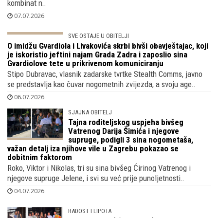
kombinat n..
07.07.2026
SVE OSTAJE U OBITELJI
O imidžu Gvardiola i Livakovića skrbi bivši
obavještajac, koji je iskoristio jeftini
najam Grada Zadra i zaposlio sina
Gvardiolove tete u prikrivenom komuniciranju
Stipo Dubravac, vlasnik zadarske tvrtke Stealth Comms, javno
se predstavlja kao čuvar nogometnih zvijezda, a svoju age..
06.07.2026
SJAJNA OBITELJ
Tajna roditeljskog uspjeha bivšeg
Vatrenog Darija Šimića i njegove
supruge, podigli 3 sina nogometaša,
važan detalj iza njihove vile u Zagrebu pokazao se
dobitnim faktorom
Roko, Viktor i Nikolas, tri su sina bivšeg Ćirinog Vatrenog i
njegove supruge Jelene, i svi su već prije punoljetnosti..
04.07.2026