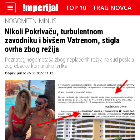
TOP 10
TRAG NOVCA
NOGOMETNI MINUSI
DETEKTOR
FOTO SPECIJAL
Nikoli Pokrivaču, turbulentnom
zavodniku i bivšem Vatrenom, stigla
IMPERIJAL VIDEO
RADAR
ovrha zbog režija
IMPERIJAL & FREETIME
Poznatog nogometaša zbog neplaćenih režija na sud poslala
zagrebačka komunalna tvrtka
IMPERIJALOVE POZNATE FACE
Objavljeno:
26.03.2022 11:12