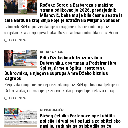
14.06.2026
NEPOZNATI DETALJI
Rođake Sergeja Barbareza s majčine
strane odlikovao je 2026. predsjednik
Milanović, baka mu je bila časna sestra iz
sela Garduna kraj Sinja koje je istraživala Mirjana Sanader
Izbornik BiH reprezentacije s majčine strane rodom je iz
sinjskog kraja, njegova baka Ruža Tadinac odselila se u Herce..
13.06.2026
BE-HA KAPETAN
Edin Džeko ima luksuznu vilu u
Dubrovniku, apartman u Podstrani kraj
Splita, firme u Splitu i restoran u
Dubrovniku, a njegova supruga Amra Džeko biznis u
Zagrebu
Zvijezda nogometne reprezentacije iz BiH godinama ljetuje u
Dubrovniku, no manje je znano kako posjeduje i etažu u naj..
12.06.2026
NEPRAVOMOĆNO