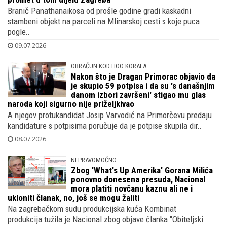
Branič Panathanaikosa od prošle godine gradi kaskadni
stambeni objekt na parceli na Mlinarskoj cesti s koje puca
pogle..
09.07.2026
OBRAČUN KOD HOO KORALA
Nakon što je Dragan Primorac objavio da
je skupio 59 potpisa i da su 's današnjim
danom izbori završeni' stigao mu glas
naroda koji sigurno nije priželjkivao
A njegov protukandidat Josip Varvodić na Primorčevu predaju
kandidature s potpisima poručuje da je potpise skupila dir..
08.07.2026
NEPRAVOMOĆNO
Zbog 'What's Up Amerika' Gorana Milića
ponovno donesena presuda, Nacional
mora platiti novčanu kaznu ali ne i
ukloniti članak, no, još se mogu žaliti
Na zagrebačkom sudu produkcijska kuća Kombinat
produkcija tužila je Nacional zbog objave članka "Obiteljski