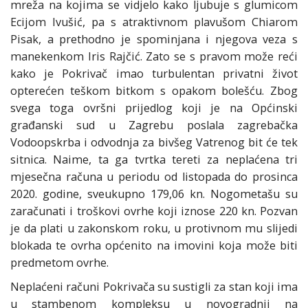
mreža na kojima se vidjelo kako ljubuje s glumicom
Ecijom Ivušić, pa s atraktivnom plavušom Chiarom
Pisak, a prethodno je spominjana i njegova veza s
manekenkom Iris Rajčić. Zato se s pravom može reći
kako je Pokrivač imao turbulentan privatni život
opterećen teškom bitkom s opakom bolešću. Zbog
svega toga ovršni prijedlog koji je na Općinski
građanski sud u Zagrebu poslala zagrebačka
Vodoopskrba i odvodnja za bivšeg Vatrenog bit će tek
sitnica. Naime, ta ga tvrtka tereti za neplaćena tri
mjesečna računa u periodu od listopada do prosinca
2020. godine, sveukupno 179,06 kn. Nogometašu su
zaračunati i troškovi ovrhe koji iznose 220 kn. Pozvan
je da plati u zakonskom roku, u protivnom mu slijedi
blokada te ovrha općenito na imovini koja može biti
predmetom ovrhe.
Neplaćeni računi Pokrivača su sustigli za stan koji ima
u stambenom kompleksu u novogradnji na