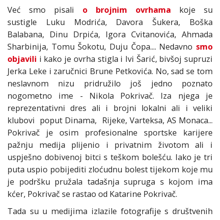
Već smo pisali
o brojnim ovrhama
koje su
sustigle Luku Modrića, Davora Šukera, Boška
Balabana, Dinu Drpića, Igora Cvitanovića, Ahmada
Sharbinija, Tomu Šokotu, Duju Čopa.... Nedavno
smo
objavili
i kako je ovrha stigla i Ivi Šarić, bivšoj supruzi
Jerka Leke i zaručnici Brune Petkovića. No, sad se tom
neslavnom nizu pridružilo još jedno poznato
nogometno ime - Nikola Pokrivač. Iza njega je
reprezentativni dres ali i brojni lokalni ali i veliki
klubovi poput Dinama, Rijeke, Varteksa, AS Monaca...
Pokrivač je osim profesionalne sportske karijere
pažnju medija plijenio i privatnim životom ali i
uspješno dobivenoj bitci s teškom bolešću. Iako je tri
puta uspio pobijediti zloćudnu bolest tijekom koje mu
je podršku pružala tadašnja supruga s kojom ima
kćer, Pokrivač se rastao od Katarine Pokrivač.
Tada su u medijima izlazile fotografije s društvenih