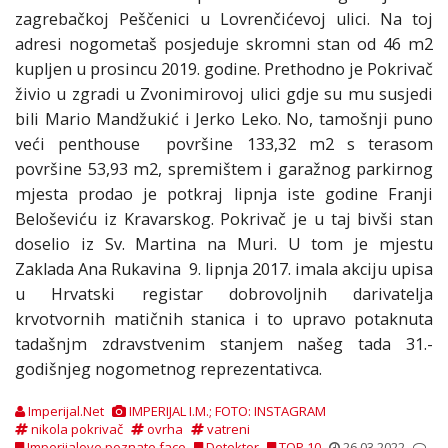
zagrebačkoj Peščenici u Lovrenčićevoj ulici. Na toj
adresi nogometaš posjeduje skromni stan od 46 m2
kupljen u prosincu 2019. godine. Prethodno je Pokrivač
živio u zgradi u Zvonimirovoj ulici gdje su mu susjedi
bili Mario Mandžukić i Jerko Leko. No, tamošnji puno
veći penthouse površine 133,32 m2 s terasom
površine 53,93 m2, spremištem i garažnog parkirnog
mjesta prodao je potkraj lipnja iste godine Franji
Beloševiću iz Kravarskog. Pokrivač je u taj bivši stan
doselio iz Sv. Martina na Muri. U tom je mjestu
Zaklada Ana Rukavina 9. lipnja 2017. imala akciju upisa
u Hrvatski registar dobrovoljnih darivatelja
krvotvornih matičnih stanica i to upravo potaknuta
tadašnjm zdravstvenim stanjem našeg tada 31.-
godišnjeg nogometnog reprezentativca.
Imperijal.Net
IMPERIJAL I.M.; FOTO: INSTAGRAM
nikola pokrivač
ovrha
vatreni
Imperijalove poznate face
Detektor
TOP 10
26.03.2022