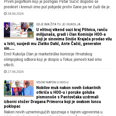
Branko i Marijana podizali su sinove i
kćeri te gradili kuću u Kandiji kraj
Bugojna, obični i vrijedni ljudi stvorili su šampiona
Prvim pogotkom koji je postigao Petar Sučić dogodio se
preokret i krenuli smo put pobjede protiv Gane pa ne čudi da je..
28.06.2026
GDJE IMA ŽITA TU JE I KUKOLJA
U elitnoj vikend oazi kraj Plitvica, ranču
milijunaša, gradi i član Komisije HOO-a
koji je sinovima Siniše Krajača prodao vilu
u Istri, susjedi mu Zlatko Dalić, Ante Čačić, generalov
sin.....
Emil Kukolja član je marketinške komisije Hrvatskog
olimpijskog odbora koji je dospio u fokus javnosti kad smo
otkrili..
27.06.2026
VISOKI NAPON U HOO-U
Nobilov muk nakon novih šokantnih
otkrića u HOO-u i poruke goluba
pismonoše s Pantovčaka uzdrmali
izborni stožer Dragana Primorca koji je svakom loncu