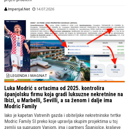
Imperijal.Net
14.07.2026
LEGENDA I MAGNAT
Luka Modrić s ortacima od 2025. kontrolira
španjolsku firmu koja gradi luksuzne nekretnine na
Ibizi, u Marbelli, Sevilli, a sa ženom i dalje ima
Modric Family
Iako je kapetan Vatrenih gazda i obiteljske nekretninske tvrtke
Modric Family Sl preko koje upravlja skupim projektima u toj
zemlji sa suprugom Vanjom, ima i partners Španjolce, kraljeve