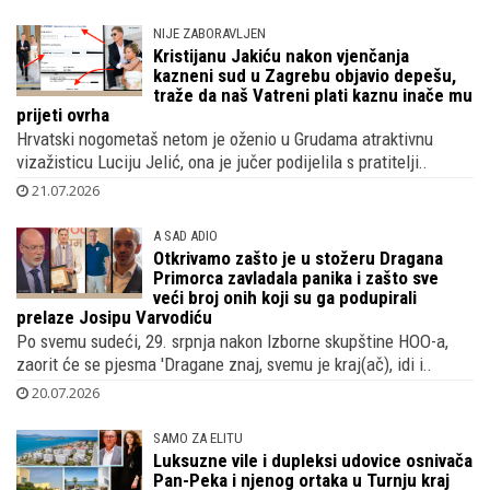
NIJE ZABORAVLJEN
Kristijanu Jakiću nakon vjenčanja
kazneni sud u Zagrebu objavio depešu,
traže da naš Vatreni plati kaznu inače mu
prijeti ovrha
Hrvatski nogometaš netom je oženio u Grudama atraktivnu
vizažisticu Luciju Jelić, ona je jučer podijelila s pratitelji..
21.07.2026
A SAD ADIO
Otkrivamo zašto je u stožeru Dragana
Primorca zavladala panika i zašto sve
veći broj onih koji su ga podupirali
prelaze Josipu Varvodiću
Po svemu sudeći, 29. srpnja nakon Izborne skupštine HOO-a,
zaorit će se pjesma 'Dragane znaj, svemu je kraj(ač), idi i..
20.07.2026
SAMO ZA ELITU
Luksuzne vile i dupleksi udovice osnivača
Pan-Peka i njenog ortaka u Turnju kraj