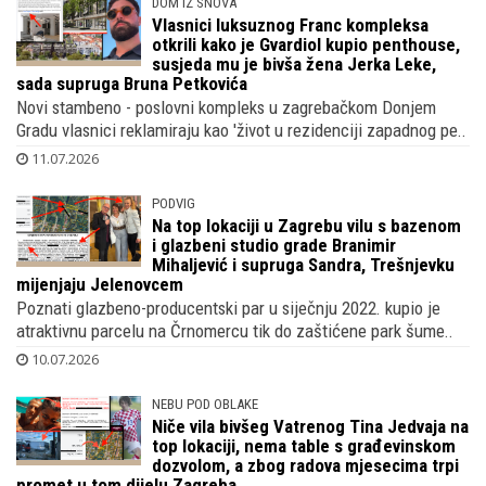
DOM IZ SNOVA
Vlasnici luksuznog Franc kompleksa
otkrili kako je Gvardiol kupio penthouse,
susjeda mu je bivša žena Jerka Leke,
sada supruga Bruna Petkovića
Novi stambeno - poslovni kompleks u zagrebačkom Donjem
Gradu vlasnici reklamiraju kao 'život u rezidenciji zapadnog pe..
11.07.2026
PODVIG
Na top lokaciji u Zagrebu vilu s bazenom
i glazbeni studio grade Branimir
Mihaljević i supruga Sandra, Trešnjevku
mijenjaju Jelenovcem
Poznati glazbeno-producentski par u siječnju 2022. kupio je
atraktivnu parcelu na Črnomercu tik do zaštićene park šume..
10.07.2026
NEBU POD OBLAKE
Niče vila bivšeg Vatrenog Tina Jedvaja na
top lokaciji, nema table s građevinskom
dozvolom, a zbog radova mjesecima trpi
promet u tom dijelu Zagreba