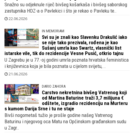
Matešinog nasljednika u HOO-u, gura li
ga u fotelju tajkun blizak s
predsjednikom Milanovićem i njegovim kumom?
Snažno su odjeknule riječ bivšeg košarkaša i bivšeg saborskog
zastupnika HDZ-a o Pavlekici i što je rekao o Pavleku te..
22.06.2026
IN MEMORIAM
Svi su je znali kao Slavenku Drakulić iako
se nije tako prezivala, rođena je kao
Sušanj umrla kao Swartz, vlasnički list
istarske vile, tik do rezidencije Vesne Pusić, otkrio tajnu
U Zagrebu je u 77.-oj godini umrla poznata hrvatska feministica
i književnica koja je bila poznata u cijelom svijetu, ..
21.06.2026
DARIO ZAHORA
Carstvo nekretnina bivšeg Vatrenog koji
od Martina Baturine traži 3,7 milijuna €
odštete, izgradio rezidenciju na Murteru
s kumom Darija Srne i tu ne staje
Bivši nogometaš tužio je prošle godine našeg Vatrenog