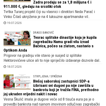
Zadra prodaju se za 1,8 milijuna € i
911.000 €, gledaju na srcoliki otok
Tvrtka Turanj projekt čiji su vlasnici i direktori Neda Parać i
Vinko Čilaš uknjižena je na 4 luksuzne apartmanske vil..
19.07.2026
DRAGO BANOVIĆ
Tvorac splitske dinastije koja je kupila
zagrebačku Namu gradi vilu iznad
Bačvica, počeo sa zlatom, nastavio s
Optikom Anda
Prigovor na gradnju vile stavio je susjed iz splitske
Hektorovićeve ulice ali to nije spriječilo izdavanje dozvole dal..
18.07.2026
STRPLJENA / SPAŠENA
Bivšoj saborskoj zastupnici SDP-a
izbrisani svi dugovi pa nije završila u
bankrotu koji je tražila FINA, prethodno
joj ukraden vrijedni nakit i novac
Vesna Škulić imala je dugove veće od 8 tisuća eura pa je o
provedbi bankrota nad njenom imovinom odlučivao zagrebački