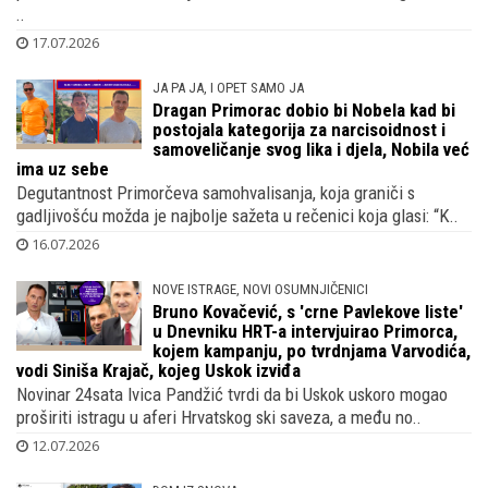
..
17.07.2026
JA PA JA, I OPET SAMO JA
Dragan Primorac dobio bi Nobela kad bi
postojala kategorija za narcisoidnost i
samoveličanje svog lika i djela, Nobila već
ima uz sebe
Degutantnost Primorčeva samohvalisanja, koja graniči s
gadljivošću možda je najbolje sažeta u rečenici koja glasi: “K..
16.07.2026
NOVE ISTRAGE, NOVI OSUMNJIČENICI
Bruno Kovačević, s 'crne Pavlekove liste'
u Dnevniku HRT-a intervjuirao Primorca,
kojem kampanju, po tvrdnjama Varvodića,
vodi Siniša Krajač, kojeg Uskok izviđa
Novinar 24sata Ivica Pandžić tvrdi da bi Uskok uskoro mogao
proširiti istragu u aferi Hrvatskog ski saveza, a među no..
12.07.2026