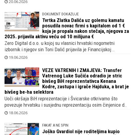
Baturinu i njegovog oca Matu na Općinskom građanskom sudu
u Zagr..
20.06.2026
DOKUMENT DOKAZUJE
Tvrtka Zlatka Dalića uz golemu kamatu
posudila novac firmi s kapitalom od 1 €
koja je propala nakon stečaja, njegova za
2025. prijavila aktivu veću od 10 milijuna €
Zero Digital d.o.o. u kojoj su vlasnici hrvatski nogometni
izbornik i njegov sin Toni Dalić prijavila je Financijskoj ..
19.06.2026
VEZE VATRENIH I ZMAJEVA: Transfer
Vatrenog Luke Sučića odradio je stric
bivšeg BiH reprezentativca Kenana
Kodre, zastupa i igrače Hajduka, a brat je
bivšeg be-ha selektora
Uoči okršaja BiH reprezentacije i Švicarske otkrivamo što
povezuje hrvatsku i susjednu reprezentaciju osim činjenice d..
18.06.2026