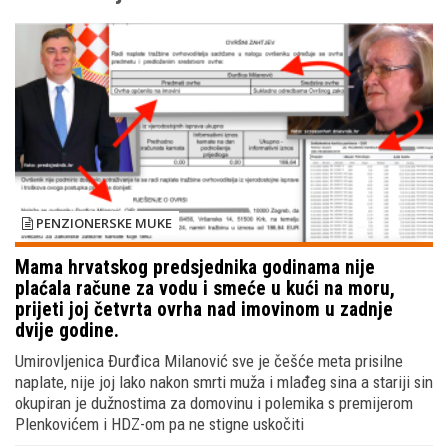
PENZIONERSKE MUKE
Mama hrvatskog predsjednika godinama nije
plaćala račune za vodu i smeće u kući na moru,
prijeti joj četvrta ovrha nad imovinom u zadnje
dvije godine.
Umirovljenica Đurđica Milanović sve je češće meta prisilne
naplate, nije joj lako nakon smrti muža i mlađeg sina a stariji sin
okupiran je dužnostima za domovinu i polemika s premijerom
Plenkovićem i HDZ-om pa ne stigne uskočiti