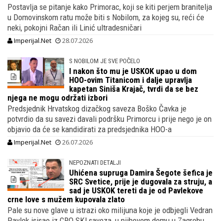
Postavlja se pitanje kako Primorac, koji se kiti perjem branitelja
u Domovinskom ratu može biti s Nobilom, za kojeg su, reći će
neki, pokojni Račan ili Linić ultradesničari
Imperijal.Net
28.07.2026
S NOBILOM JE SVE POČELO
I nakon što mu je USKOK upao u dom
HOO-ovim Titanicom i dalje upravlja
kapetan Siniša Krajač, tvrdi da se bez
njega ne mogu održati izbori
Predsjednik Hrvatskog dizačkog saveza Boško Čavka je
potvrdio da su savezi davali podršku Primorcu i prije nego je on
objavio da će se kandidirati za predsjednika HOO-a
Imperijal.Net
26.07.2026
NEPOZNATI DETALJI
Uhićena supruga Damira Šegote šefica je
SRC Svetice, prije je dugovala za struju, a
sad je USKOK tereti da je od Pavlekove
crne love s mužem kupovala zlato
Pale su nove glave u istrazi oko milijuna koje je odbjegli Vedran
Pavlek isisao iz CRO SKI saveza, u njihovom domu u Zagrebu