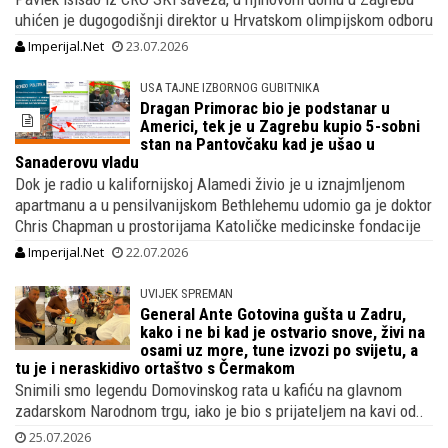
uhićen je dugogodišnji direktor u Hrvatskom olimpijskom odboru
Imperijal.Net
23.07.2026
USA TAJNE IZBORNOG GUBITNIKA
Dragan Primorac bio je podstanar u
Americi, tek je u Zagrebu kupio 5-sobni
stan na Pantovčaku kad je ušao u
Sanaderovu vladu
Dok je radio u kalifornijskoj Alamedi živio je u iznajmljenom
apartmanu a u pensilvanijskom Bethlehemu udomio ga je doktor
Chris Chapman u prostorijama Katoličke medicinske fondacije
Imperijal.Net
22.07.2026
UVIJEK SPREMAN
General Ante Gotovina gušta u Zadru,
kako i ne bi kad je ostvario snove, živi na
osami uz more, tune izvozi po svijetu, a
tu je i neraskidivo ortaštvo s Čermakom
Snimili smo legendu Domovinskog rata u kafiću na glavnom
zadarskom Narodnom trgu, iako je bio s prijateljem na kavi od..
25.07.2026