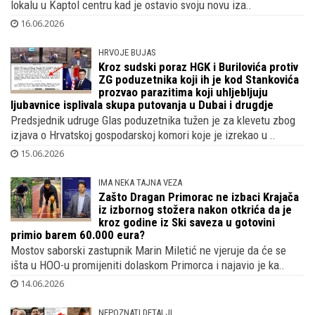
jedva je dočekala da urednik Otvorenog
ode u garažu pa da otkrije što je dobila
Snimili smo popularnog voditelja u subotu blizu 13 sati u trendi
lokalu u Kaptol centru kad je ostavio svoju novu iza..
16.06.2026
HRVOJE BUJAS
Kroz sudski poraz HGK i Burilovića protiv
ZG poduzetnika koji ih je kod Stankovića
prozvao parazitima koji uhljebljuju
ljubavnice isplivala skupa putovanja u Dubai i drugdje
Predsjednik udruge Glas poduzetnika tužen je za klevetu zbog
izjava o Hrvatskoj gospodarskoj komori koje je izrekao u ..
15.06.2026
IMA NEKA TAJNA VEZA
Zašto Dragan Primorac ne izbaci Krajača
iz izbornog stožera nakon otkrića da je
kroz godine iz Ski saveza u gotovini
primio barem 60.000 eura?
Mostov saborski zastupnik Marin Miletić ne vjeruje da će se
išta u HOO-u promijeniti dolaskom Primorca i najavio je ka..