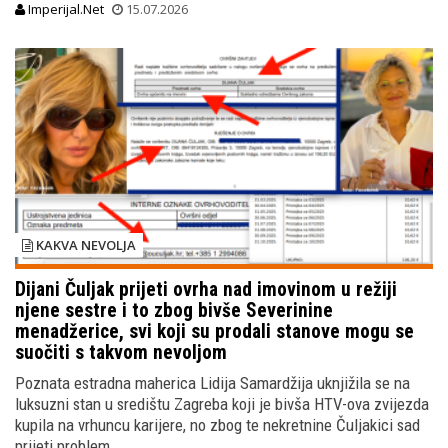
Imperijal.Net
15.07.2026
KAKVA NEVOLJA
Dijani Čuljak prijeti ovrha nad imovinom u režiji
njene sestre i to zbog bivše Severinine
menadžerice, svi koji su prodali stanove mogu se
suočiti s takvom nevoljom
Poznata estradna maherica Lidija Samardžija uknjižila se na
luksuzni stan u središtu Zagreba koji je bivša HTV-ova zvijezda
kupila na vrhuncu karijere, no zbog te nekretnine Čuljakici sad
prijeti problem