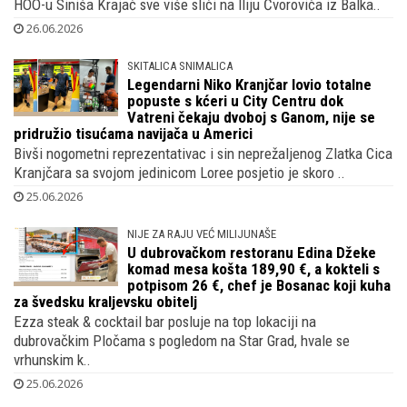
poklopac
Nakon novih uznemirujućih spoznaja o tajnim ugovorima u
HOO-u Siniša Krajač sve više sliči na Iliju Čvorovića iz Balka..
26.06.2026
SKITALICA SNIMALICA
Legendarni Niko Kranjčar lovio totalne
popuste s kćeri u City Centru dok
Vatreni čekaju dvoboj s Ganom, nije se
pridružio tisućama navijača u Americi
Bivši nogometni reprezentativac i sin neprežaljenog Zlatka Cica
Kranjčara sa svojom jedinicom Loree posjetio je skoro ..
25.06.2026
NIJE ZA RAJU VEĆ MILIJUNAŠE
U dubrovačkom restoranu Edina Džeke
komad mesa košta 189,90 €, a kokteli s
potpisom 26 €, chef je Bosanac koji kuha
za švedsku kraljevsku obitelj
Ezza steak & cocktail bar posluje na top lokaciji na
dubrovačkim Pločama s pogledom na Star Grad, hvale se