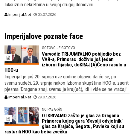
luksuznih nekretnina u svojoj drugoj domovini
Imperijal.Net
05.07.2026
Imperijalove poznate face
GOTOVO JE GOTOVO
Varvodić TRIJUMFALNO pobijedio bez
VAR-a, Primorac doživio još jedan
izborni fijasko, doKRAJ(A)Čeno rasulo u
HOO-u
Imperijal je još 20. srpnja ove godine objavio da će se, po
svemu sudeći, 29. srpnja nakon Izborne skupštine HOO-a, zaorit
pjesma 'Dragane znaj, svemu je kraj(ač), idi i više se ne vraćaj'
Imperijal.Net
29.07.2026
NO PASARÁN
OTKRIVAMO zašto je glas za Dragana
Primorca kojeg gura 'đavolji odvjetnik'
glas za Krajača, Šegotu, Pavleka koji su
rasturili HOO kao beba zvečku