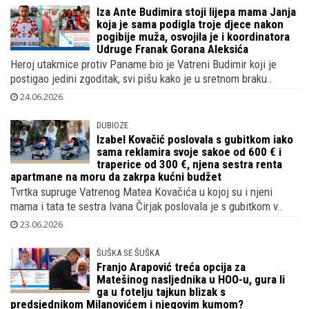
vrhunskim k..
25.06.2026
Iza Ante Budimira stoji lijepa mama Janja
koja je sama podigla troje djece nakon
pogibije muža, osvojila je i koordinatora
Udruge Franak Gorana Aleksića
Heroj utakmice protiv Paname bio je Vatreni Budimir koji je
postigao jedini zgoditak, svi pišu kako je u sretnom braku..
24.06.2026
DUBIOZE
Izabel Kovačić poslovala s gubitkom iako
sama reklamira svoje sakoe od 600 € i
traperice od 300 €, njena sestra renta
apartmane na moru da zakrpa kućni budžet
Tvrtka supruge Vatrenog Matea Kovačića u kojoj su i njeni
mama i tata te sestra Ivana Čirjak poslovala je s gubitkom v..
23.06.2026
ŠUŠKA SE ŠUŠKA
Franjo Arapović treća opcija za