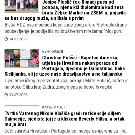
RADOST I LIPOTA
Josipa Pleslić (ex-Rimac) puca od
ponosa, njena kći diplomirala kod zeta
brata Željke Markić na ZŠEM-u, pojavila
se bez drugog muža, a slikala s prvim
Bivša HDZ-ova moćnica kojoj sude zbog afere Vjetroelektrane
oduševljenje je podijelila na društvenim mrežama: 'Moj pon..
04.07.2026
GENI KAMENI
Christian Pulišić - Kapetan Amerika,
utjeha je Hrvatima nakon poraza od
Portugala, djed mu je Dalmatinac, baka
Sicilijanka, ali je uzeo naše državljanstvo a ne talijansko
Djed američkog reprezentativca, pokojni Mate Pulišić, rođen je
na otoku Olibu kraj Zadra, zbog njega je dobio hrvatsko..
03.07.2026
KAKAV MAHER
Tvrtka Vatrenog Nikole Vlašića gradi
rezidencije diljem Dalmacije, sjedište joj
je u kliškom Beverly Hillsu, a ortak mu je