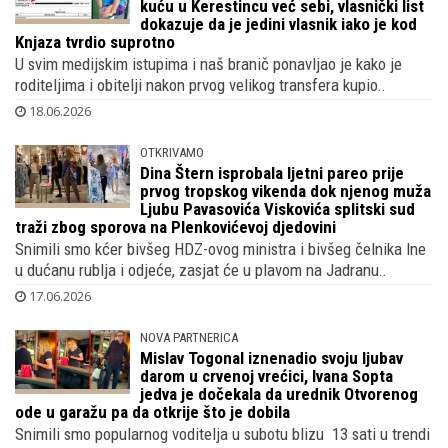
FAKAT A NE SPIN
Joško Gvardiol nije roditeljima kupio
kuću u Kerestincu već sebi, vlasnički list
dokazuje da je jedini vlasnik iako je kod
Knjaza tvrdio suprotno
U svim medijskim istupima i naš branič ponavljao je kako je
roditeljima i obitelji nakon prvog velikog transfera kupio..
18.06.2026
OTKRIVAMO
Dina Štern isprobala ljetni pareo prije
prvog tropskog vikenda dok njenog muža
Ljubu Pavasovića Viskovića splitski sud
traži zbog sporova na Plenkovićevoj djedovini
Snimili smo kćer bivšeg HDZ-ovog ministra i bivšeg čelnika Ine
u dućanu rublja i odjeće, zasjat će u plavom na Jadranu..
17.06.2026
NOVA PARTNERICA
Mislav Togonal iznenadio svoju ljubav
darom u crvenoj vrećici, Ivana Sopta