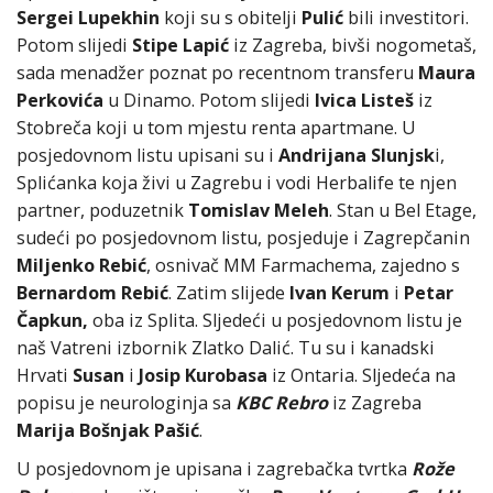
Sergei Lupekhin
koji su s obitelji
Pulić
bili investitori.
Potom slijedi
Stipe Lapić
iz Zagreba, bivši nogometaš,
sada menadžer poznat po recentnom transferu
Maura
Perkovića
u Dinamo. Potom slijedi
Ivica Listeš
iz
Stobreča koji u tom mjestu renta apartmane. U
posjedovnom listu upisani su i
Andrijana Slunjsk
i,
Splićanka koja živi u Zagrebu i vodi Herbalife te njen
partner, poduzetnik
Tomislav Meleh
. Stan u Bel Etage,
sudeći po posjedovnom listu, posjeduje i Zagrepčanin
Miljenko Rebić
, osnivač MM Farmachema, zajedno s
Bernardom Rebić
. Zatim slijede
Ivan Kerum
i
Petar
Čapkun,
oba iz Splita. Sljedeći u posjedovnom listu je
naš Vatreni izbornik Zlatko Dalić. Tu su i kanadski
Hrvati
Susan
i
Josip Kurobasa
iz Ontaria. Sljedeća na
popisu je neurologinja sa
KBC Rebro
iz Zagreba
Marija Bošnjak Pašić
.
U posjedovnom je upisana i zagrebačka tvrtka
Rože