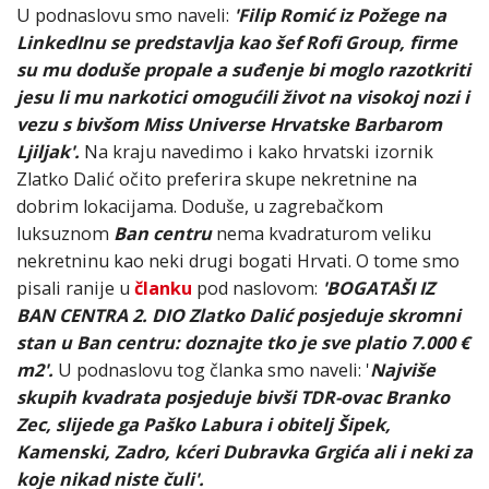
U podnaslovu smo naveli:
'Filip Romić iz Požege na
LinkedInu se predstavlja kao šef Rofi Group, firme
su mu doduše propale a suđenje bi moglo razotkriti
jesu li mu narkotici omogućili život na visokoj nozi i
vezu s bivšom Miss Universe Hrvatske Barbarom
Ljiljak'.
Na kraju navedimo i kako hrvatski izornik
Zlatko Dalić očito preferira skupe nekretnine na
dobrim lokacijama. Doduše, u zagrebačkom
luksuznom
Ban centru
nema kvadraturom veliku
nekretninu kao neki drugi bogati Hrvati. O tome smo
pisali ranije u
članku
pod naslovom:
'BOGATAŠI IZ
BAN CENTRA 2. DIO Zlatko Dalić posjeduje skromni
stan u Ban centru: doznajte tko je sve platio 7.000 €
m2'.
U podnaslovu tog članka smo naveli: '
Najviše
skupih kvadrata posjeduje bivši TDR-ovac Branko
Zec, slijede ga Paško Labura i obitelj Šipek,
Kamenski, Zadro, kćeri Dubravka Grgića ali i neki za
koje nikad niste čuli'.