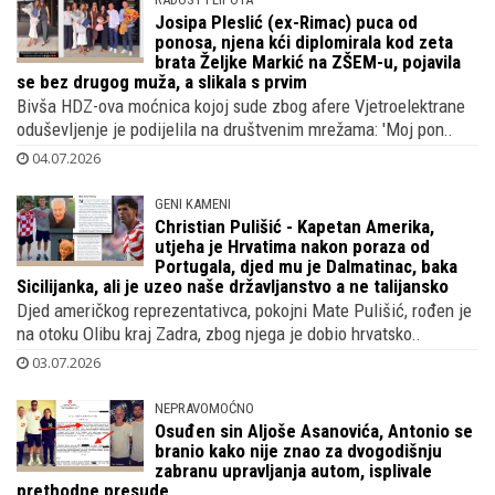
Josipa Pleslić (ex-Rimac) puca od
ponosa, njena kći diplomirala kod zeta
brata Željke Markić na ZŠEM-u, pojavila
se bez drugog muža, a slikala s prvim
Bivša HDZ-ova moćnica kojoj sude zbog afere Vjetroelektrane
oduševljenje je podijelila na društvenim mrežama: 'Moj pon..
04.07.2026
GENI KAMENI
Christian Pulišić - Kapetan Amerika,
utjeha je Hrvatima nakon poraza od
Portugala, djed mu je Dalmatinac, baka
Sicilijanka, ali je uzeo naše državljanstvo a ne talijansko
Djed američkog reprezentativca, pokojni Mate Pulišić, rođen je
na otoku Olibu kraj Zadra, zbog njega je dobio hrvatsko..
03.07.2026
NEPRAVOMOĆNO
Osuđen sin Aljoše Asanovića, Antonio se
branio kako nije znao za dvogodišnju
zabranu upravljanja autom, isplivale
prethodne presude