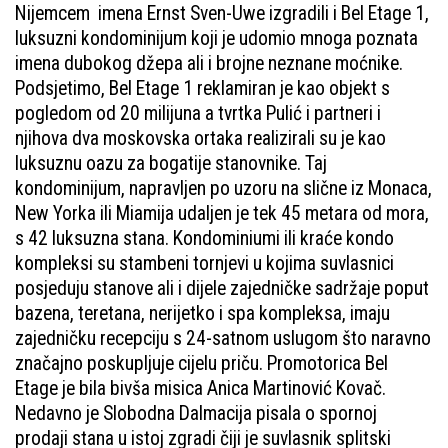
Nijemcem imena Ernst Sven-Uwe izgradili i Bel Etage 1,
luksuzni kondominijum koji je udomio mnoga poznata
imena dubokog džepa ali i brojne neznane moćnike.
Podsjetimo, Bel Etage 1 reklamiran je kao objekt s
pogledom od 20 milijuna a tvrtka Pulić i partneri i
njihova dva moskovska ortaka realizirali su je kao
luksuznu oazu za bogatije stanovnike. Taj
kondominijum, napravljen po uzoru na slične iz Monaca,
New Yorka ili Miamija udaljen je tek 45 metara od mora,
s 42 luksuzna stana. Kondominiumi ili kraće kondo
kompleksi su stambeni tornjevi u kojima suvlasnici
posjeduju stanove ali i dijele zajedničke sadržaje poput
bazena, teretana, nerijetko i spa kompleksa, imaju
zajedničku recepciju s 24-satnom uslugom što naravno
značajno poskupljuje cijelu priču. Promotorica Bel
Etage je bila bivša misica Anica Martinović Kovač.
Nedavno je Slobodna Dalmacija pisala o spornoj
prodaji stana u istoj zgradi čiji je suvlasnik splitski