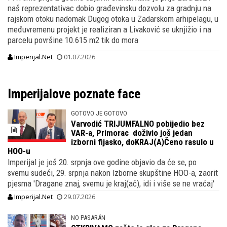
naš reprezentativac dobio građevinsku dozvolu za gradnju na
rajskom otoku nadomak Dugog otoka u Zadarskom arhipelagu, u
međuvremenu projekt je realiziran a Livaković se uknjižio i na
parcelu površine 10.615 m2 tik do mora
Imperijal.Net
01.07.2026
Imperijalove poznate face
GOTOVO JE GOTOVO
Varvodić TRIJUMFALNO pobijedio bez
VAR-a, Primorac doživio još jedan
izborni fijasko, doKRAJ(A)Čeno rasulo u
HOO-u
Imperijal je još 20. srpnja ove godine objavio da će se, po
svemu sudeći, 29. srpnja nakon Izborne skupštine HOO-a, zaorit
pjesma 'Dragane znaj, svemu je kraj(ač), idi i više se ne vraćaj'
Imperijal.Net
29.07.2026
NO PASARÁN