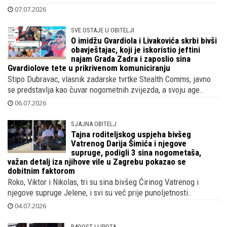
07.07.2026
SVE OSTAJE U OBITELJI
O imidžu Gvardiola i Livakovića skrbi bivši
obavještajac, koji je iskoristio jeftini
najam Grada Zadra i zaposlio sina
Gvardiolove tete u prikrivenom komuniciranju
Stipo Dubravac, vlasnik zadarske tvrtke Stealth Comms, javno
se predstavlja kao čuvar nogometnih zvijezda, a svoju age..
06.07.2026
SJAJNA OBITELJ
Tajna roditeljskog uspjeha bivšeg
Vatrenog Darija Šimića i njegove
supruge, podigli 3 sina nogometaša,
važan detalj iza njihove vile u Zagrebu pokazao se
dobitnim faktorom
Roko, Viktor i Nikolas, tri su sina bivšeg Ćirinog Vatrenog i
njegove supruge Jelene, i svi su već prije punoljetnosti..
04.07.2026
RADOST I LIPOTA