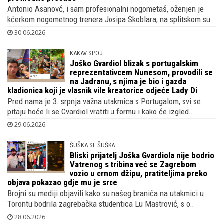
Antonio Asanovć, i sam profesionalni nogometaš, oženjen je
kćerkom nogometnog trenera Josipa Skoblara, na splitskom su..
30.06.2026
KAKAV SPOJ
Joško Gvardiol blizak s portugalskim
reprezentativcem Nunesom, provodili se
na Jadranu, s njima je bio i gazda
kladionica koji je vlasnik vile kreatorice odjeće Lady Di
Pred nama je 3. srpnja važna utakmica s Portugalom, svi se
pitaju hoće li se Gvardiol vratiti u formu i kako će izgled..
29.06.2026
ŠUŠKA SE ŠUŠKA....
Bliski prijatelj Joška Gvardiola nije bodrio
Vatrenog s tribina već se Zagrebom
vozio u crnom džipu, pratiteljima preko
objava pokazao gdje mu je srce
Brojni su mediji objavili kako su našeg braniča na utakmici u
Torontu bodrila zagrebačka studentica Lu Mastrović, s o..
28.06.2026