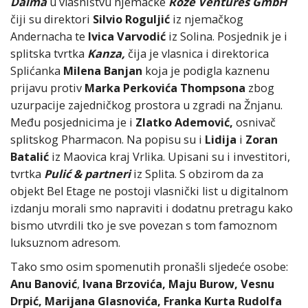
Dalma
u vlasništvu njemačke
Roze Ventures GmbH
čiji su direktori
Silvio Roguljić
iz njemačkog
Andernacha te
Ivica Varvodić
iz Solina. Posjednik je i
splitska tvrtka
Kanza,
čija je vlasnica i direktorica
Splićanka
Milena Banjan
koja je podigla kaznenu
prijavu protiv
Marka Perkovića Thompsona
zbog
uzurpacije zajedničkog prostora u zgradi na Žnjanu.
Među posjednicima je i
Zlatko Ademović,
osnivač
splitskog Pharmacon. Na popisu su i
Lidija
i
Zoran
Batalić
iz Maovica kraj Vrlika. Upisani su i investitori,
tvrtka
Pulić & partneri
iz Splita. S obzirom da za
objekt Bel Etage ne postoji vlasnički list u digitalnom
izdanju morali smo napraviti i dodatnu pretragu kako
bismo utvrdili tko je sve povezan s tom famoznom
luksuznom adresom.
Tako smo osim spomenutih pronašli sljedeće osobe:
Anu Banović
,
Ivana Brzovića, Maju Burow, Vesnu
Drpić, Marijana Glasnovića, Franka Kurta Rudolfa