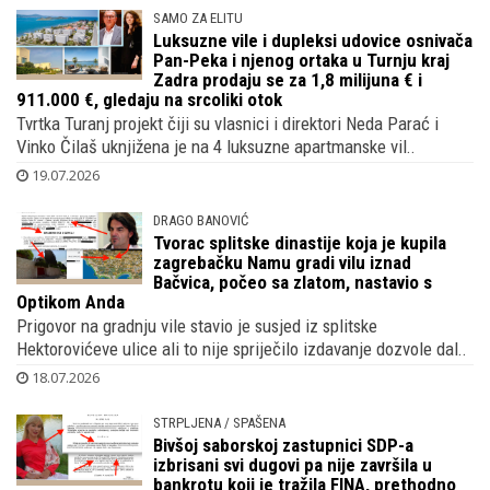
SAMO ZA ELITU
Luksuzne vile i dupleksi udovice osnivača
Pan-Peka i njenog ortaka u Turnju kraj
Zadra prodaju se za 1,8 milijuna € i
911.000 €, gledaju na srcoliki otok
Tvrtka Turanj projekt čiji su vlasnici i direktori Neda Parać i
Vinko Čilaš uknjižena je na 4 luksuzne apartmanske vil..
19.07.2026
DRAGO BANOVIĆ
Tvorac splitske dinastije koja je kupila
zagrebačku Namu gradi vilu iznad
Bačvica, počeo sa zlatom, nastavio s
Optikom Anda
Prigovor na gradnju vile stavio je susjed iz splitske
Hektorovićeve ulice ali to nije spriječilo izdavanje dozvole dal..
18.07.2026
STRPLJENA / SPAŠENA
Bivšoj saborskoj zastupnici SDP-a
izbrisani svi dugovi pa nije završila u
bankrotu koji je tražila FINA, prethodno