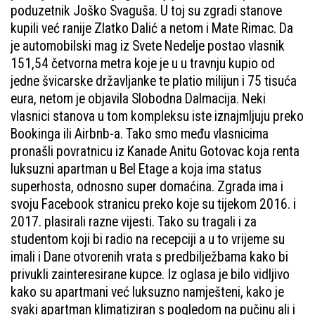
poduzetnik Joško Svaguša. U toj su zgradi stanove
kupili već ranije Zlatko Dalić a netom i Mate Rimac. Da
je automobilski mag iz Svete Nedelje postao vlasnik
151,54 četvorna metra koje je u u travnju kupio od
jedne švicarske državljanke te platio milijun i 75 tisuća
eura, netom je objavila Slobodna Dalmacija. Neki
vlasnici stanova u tom kompleksu iste iznajmljuju preko
Bookinga ili Airbnb-a. Tako smo među vlasnicima
pronašli povratnicu iz Kanade Anitu Gotovac koja renta
luksuzni apartman u Bel Etage a koja ima status
superhosta, odnosno super domaćina. Zgrada ima i
svoju Facebook stranicu preko koje su tijekom 2016. i
2017. plasirali razne vijesti. Tako su tragali i za
studentom koji bi radio na recepciji a u to vrijeme su
imali i Dane otvorenih vrata s predbilježbama kako bi
privukli zainteresirane kupce. Iz oglasa je bilo vidljivo
kako su apartmani već luksuzno namješteni, kako je
svaki apartman klimatiziran s pogledom na pučinu ali i