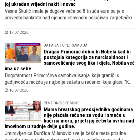
joj ukraden vrijedni nakit i novac
Vesna Škulić imala je dugove veće od 8 tisuća eura pa je o
provedbi bankrota nad njenom imovinom odlučivao zagrebački
..
17.07.2026
JA PA JA, I OPET SAMO JA
Dragan Primorac dobio bi Nobela kad bi
postojala kategorija za narcisoidnost i
samoveličanje svog lika i djela, Nobila već
ima uz sebe
Degutantnost Primorčeva samohvalisanja, koja graniči s
gadljivošću možda je najbolje sažeta u rečenici koja glasi: “K..
16.07.2026
PENZIONERSKE MUKE
Mama hrvatskog predsjednika godinama
nije plaćala račune za vodu i smeće u
kući na moru, prijeti joj četvrta ovrha nad
imovinom u zadnje dvije godine.
Umirovljenica Đurđica Milanović sve je češće meta prisilne
naplate, nije joj lako nakon smrti muža i mlađeg sina a sta..