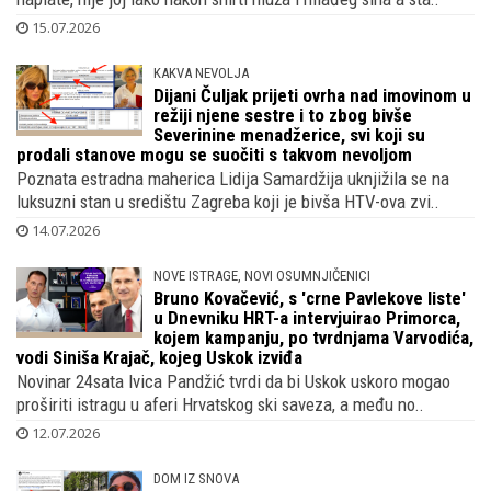
15.07.2026
KAKVA NEVOLJA
Dijani Čuljak prijeti ovrha nad imovinom u
režiji njene sestre i to zbog bivše
Severinine menadžerice, svi koji su
prodali stanove mogu se suočiti s takvom nevoljom
Poznata estradna maherica Lidija Samardžija uknjižila se na
luksuzni stan u središtu Zagreba koji je bivša HTV-ova zvi..
14.07.2026
NOVE ISTRAGE, NOVI OSUMNJIČENICI
Bruno Kovačević, s 'crne Pavlekove liste'
u Dnevniku HRT-a intervjuirao Primorca,
kojem kampanju, po tvrdnjama Varvodića,
vodi Siniša Krajač, kojeg Uskok izviđa
Novinar 24sata Ivica Pandžić tvrdi da bi Uskok uskoro mogao
proširiti istragu u aferi Hrvatskog ski saveza, a među no..
12.07.2026
DOM IZ SNOVA