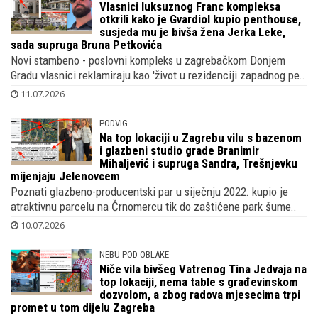
Vlasnici luksuznog Franc kompleksa
otkrili kako je Gvardiol kupio penthouse,
susjeda mu je bivša žena Jerka Leke,
sada supruga Bruna Petkovića
Novi stambeno - poslovni kompleks u zagrebačkom Donjem
Gradu vlasnici reklamiraju kao 'život u rezidenciji zapadnog pe..
11.07.2026
PODVIG
Na top lokaciji u Zagrebu vilu s bazenom
i glazbeni studio grade Branimir
Mihaljević i supruga Sandra, Trešnjevku
mijenjaju Jelenovcem
Poznati glazbeno-producentski par u siječnju 2022. kupio je
atraktivnu parcelu na Črnomercu tik do zaštićene park šume..
10.07.2026
NEBU POD OBLAKE
Niče vila bivšeg Vatrenog Tina Jedvaja na
top lokaciji, nema table s građevinskom
dozvolom, a zbog radova mjesecima trpi
promet u tom dijelu Zagreba