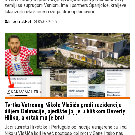
zemlji sa suprugom Vanjom, ima i partners Španjolce, kraljeve
luksuznih nekretnina u svojoj drugoj domovini
Imperijal.Net
05.07.2026
KAKAV MAHER
Tvrtka Vatrenog Nikole Vlašića gradi rezidencije
diljem Dalmacije, sjedište joj je u kliškom Beverly
Hillsu, a ortak mu je brat
Uoči susreta Hrvatske i Portugala oči nacije usmjerene su i na
Nikolu Vlašića koji je već postigao gol protiv Gane i tako nas