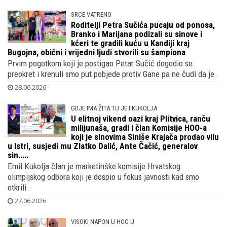
SRCE VATRENO
Roditelji Petra Sučića pucaju od ponosa,
Branko i Marijana podizali su sinove i
kćeri te gradili kuću u Kandiji kraj
Bugojna, obični i vrijedni ljudi stvorili su šampiona
Prvim pogotkom koji je postigao Petar Sučić dogodio se
preokret i krenuli smo put pobjede protiv Gane pa ne čudi da je..
28.06.2026
GDJE IMA ŽITA TU JE I KUKOLJA
U elitnoj vikend oazi kraj Plitvica, ranču
milijunaša, gradi i član Komisije HOO-a
koji je sinovima Siniše Krajača prodao vilu
u Istri, susjedi mu Zlatko Dalić, Ante Čačić, generalov
sin.....
Emil Kukolja član je marketinške komisije Hrvatskog
olimpijskog odbora koji je dospio u fokus javnosti kad smo
otkrili..
27.06.2026
VISOKI NAPON U HOO-U