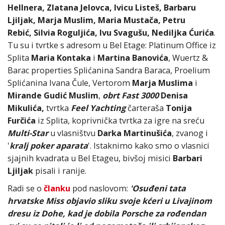
Hellnera, Zlatana Jelovca, Ivicu Listeš, Barbaru
Ljiljak, Marja Muslim, Maria Mustača, Petru
Rebić, Silvia Roguljića, Ivu Svagušu, Nediljka Ćurića
.
Tu su i tvrtke s adresom u Bel Etage: Platinum Office iz
Splita
Maria Kontaka
i
Martina Banovića
, Wuertz &
Barac properties Splićanina Sandra Baraca, Proelium
Splićanina Ivana Čule, Vertorom
Marja Muslima
i
Mirande Gudić Muslim
,
obrt Fast 3000
Denisa
Mikulića,
tvrtka
Feel Yachting
čarteraša
Tonija
Furčića
iz Splita, koprivnička tvrtka za igre na sreću
Multi-Star
u vlasništvu
Darka Martinušića
, zvanog i
'
kralj poker aparata
'. Istaknimo kako smo o vlasnici
sjajnih kvadrata u Bel Etageu, bivšoj misici
Barbari
Ljiljak
pisali i ranije.
Radi se o
članku
pod naslovom:
'Osuđeni tata
hrvatske Miss objavio sliku svoje kćeri u Livajinom
dresu iz Dohe, kad je dobila Porsche za rođendan