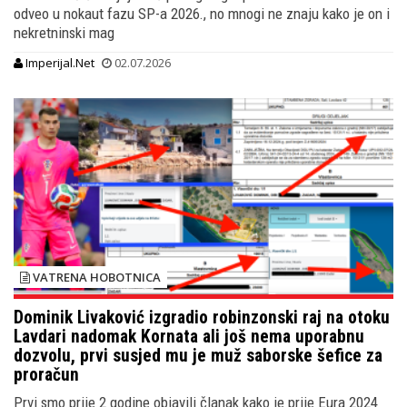
odveo u nokaut fazu SP-a 2026., no mnogi ne znaju kako je on i
nekretninski mag
Imperijal.Net
02.07.2026
VATRENA HOBOTNICA
Dominik Livaković izgradio robinzonski raj na otoku
Lavdari nadomak Kornata ali još nema uporabnu
dozvolu, prvi susjed mu je muž saborske šefice za
proračun
Prvi smo prije 2 godine objavili članak kako je prije Eura 2024