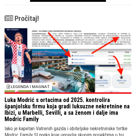
Pročitaj!
LEGENDA I MAGNAT
Luka Modrić s ortacima od 2025. kontrolira
španjolsku firmu koja gradi luksuzne nekretnine na
Ibizi, u Marbelli, Sevilli, a sa ženom i dalje ima
Modric Family
Iako je kapetan Vatrenih gazda i obiteljske nekretninske tvrtke
Modric Family Sl preko koje upravlja skupim projektima u toj