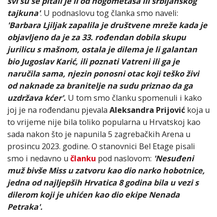
svi su se pitali je li od nogometaša ili srbijanskog
tajkuna'
. U podnaslovu tog članka smo naveli:
'Barbara Ljiljak zapalila je društvene mreže kada je
objavljeno da je za 33. rođendan dobila skupu
jurilicu s mašnom, ostala je dilema je li galantan
bio Jugoslav Karić, ili poznati Vatreni ili ga je
naručila sama, njezin ponosni otac koji teško živi
od naknade za branitelje na sudu priznao da ga
uzdržava kćer'.
U tom smo članku spomenuli i kako
joj je na rođendanu pjevala
Aleksandra Prijović
koja u
to vrijeme nije bila toliko popularna u Hrvatskoj kao
sada nakon što je napunila 5 zagrebačkih Arena u
prosincu 2023. godine. O stanovnici Bel Etage pisali
smo i nedavno u
članku
pod naslovom:
'Nesuđeni
muž bivše Miss u zatvoru kao dio narko hobotnice,
jedna od najljepših Hrvatica 8 godina bila u vezi s
dilerom koji je uhićen kao dio ekipe Nenada
Petraka'.