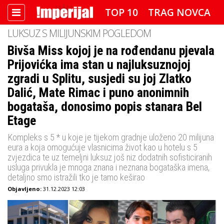
TOP 10
TRAG NOVCA
LUKSUZ S MILIJUNSKIM POGLEDOM
DETEKTOR
FOTO SPECIJAL
Bivša Miss kojoj je na rođendanu pjevala
Prijovićka ima stan u najluksuznojoj
IMPERIJAL VIDEO
RADAR
zgradi u Splitu, susjedi su joj Zlatko
IMPERIJAL & FREETIME
Dalić, Mate Rimac i puno anonimnih
bogataša, donosimo popis stanara Bel
IMPERIJALOVE POZNATE FACE
Etage
Kompleks s 5 * u koje je tijekom gradnje uloženo 20 milijuna
eura a koja omogućuje vlasnicima život kao u hotelu s 5
zvjezdica te uz temeljni luksuz još niz dodatnih sofisticiranih
usluga privukla je mnoga znana i neznana bogataška imena,
detaljno smo istražili tko je tamo keširao
Objavljeno:
31.12.2023 12:03