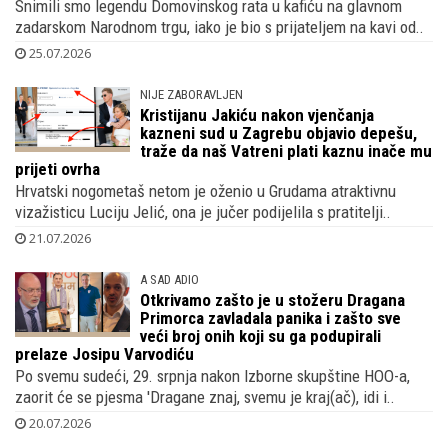
Snimili smo legendu Domovinskog rata u kafiću na glavnom
zadarskom Narodnom trgu, iako je bio s prijateljem na kavi od..
25.07.2026
NIJE ZABORAVLJEN
Kristijanu Jakiću nakon vjenčanja
kazneni sud u Zagrebu objavio depešu,
traže da naš Vatreni plati kaznu inače mu
prijeti ovrha
Hrvatski nogometaš netom je oženio u Grudama atraktivnu
vizažisticu Luciju Jelić, ona je jučer podijelila s pratitelji..
21.07.2026
A SAD ADIO
Otkrivamo zašto je u stožeru Dragana
Primorca zavladala panika i zašto sve
veći broj onih koji su ga podupirali
prelaze Josipu Varvodiću
Po svemu sudeći, 29. srpnja nakon Izborne skupštine HOO-a,
zaorit će se pjesma 'Dragane znaj, svemu je kraj(ač), idi i..
20.07.2026