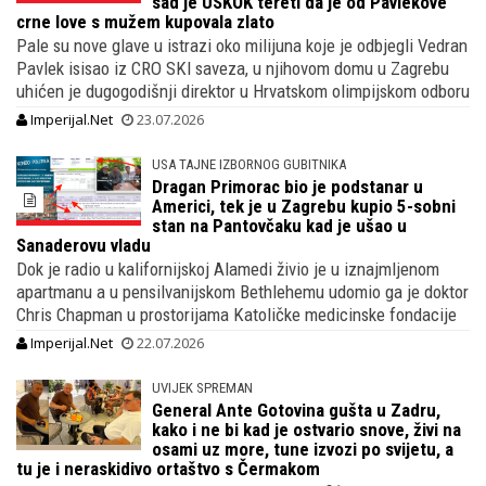
sad je USKOK tereti da je od Pavlekove
crne love s mužem kupovala zlato
Pale su nove glave u istrazi oko milijuna koje je odbjegli Vedran
Pavlek isisao iz CRO SKI saveza, u njihovom domu u Zagrebu
uhićen je dugogodišnji direktor u Hrvatskom olimpijskom odboru
Imperijal.Net
23.07.2026
USA TAJNE IZBORNOG GUBITNIKA
Dragan Primorac bio je podstanar u
Americi, tek je u Zagrebu kupio 5-sobni
stan na Pantovčaku kad je ušao u
Sanaderovu vladu
Dok je radio u kalifornijskoj Alamedi živio je u iznajmljenom
apartmanu a u pensilvanijskom Bethlehemu udomio ga je doktor
Chris Chapman u prostorijama Katoličke medicinske fondacije
Imperijal.Net
22.07.2026
UVIJEK SPREMAN
General Ante Gotovina gušta u Zadru,
kako i ne bi kad je ostvario snove, živi na
osami uz more, tune izvozi po svijetu, a
tu je i neraskidivo ortaštvo s Čermakom