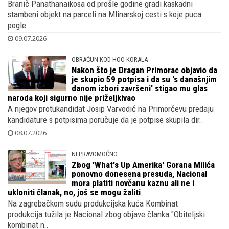
Branič Panathanaikosa od prošle godine gradi kaskadni
stambeni objekt na parceli na Mlinarskoj cesti s koje puca
pogle..
09.07.2026
OBRAČUN KOD HOO KORALA
Nakon što je Dragan Primorac objavio da
je skupio 59 potpisa i da su 's današnjim
danom izbori završeni' stigao mu glas
naroda koji sigurno nije priželjkivao
A njegov protukandidat Josip Varvodić na Primorčevu predaju
kandidature s potpisima poručuje da je potpise skupila dir..
08.07.2026
NEPRAVOMOĆNO
Zbog 'What's Up Amerika' Gorana Milića
ponovno donesena presuda, Nacional
mora platiti novčanu kaznu ali ne i
ukloniti članak, no, još se mogu žaliti
Na zagrebačkom sudu produkcijska kuća Kombinat
produkcija tužila je Nacional zbog objave članka "Obiteljski
kombinat n..