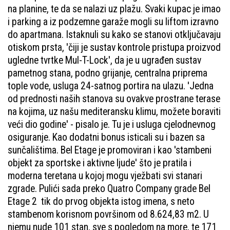
na planine, te da se nalazi uz plažu. Svaki kupac je imao
i parking a iz podzemne garaže mogli su liftom izravno
do apartmana. Istaknuli su kako se stanovi otključavaju
otiskom prsta, 'čiji je sustav kontrole pristupa proizvod
ugledne tvrtke Mul-T-Lock', da je u ugrađen sustav
pametnog stana, podno grijanje, centralna priprema
tople vode, usluga 24-satnog portira na ulazu. 'Jedna
od prednosti naših stanova su ovakve prostrane terase
na kojima, uz našu mediteransku klimu, možete boraviti
veći dio godine' - pisalo je. Tu je i usluga cjelodnevnog
osiguranje. Kao dodatni bonus isticali su i bazen sa
sunčalištima. Bel Etage je promoviran i kao 'stambeni
objekt za sportske i aktivne ljude' što je pratila i
moderna teretana u kojoj mogu vježbati svi stanari
zgrade. Pulići sada preko Quatro Company grade Bel
Etage 2 tik do prvog objekta istog imena, s neto
stambenom korisnom površinom od 8.624,83 m2. U
njemu nude 101 stan, sve s pogledom na more, te 171