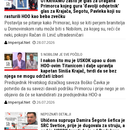
OTKRIVAMO zašto je glas za Dragana
Primorca kojeg gura 'đavolji odvjetnik'
glas za Krajača, Šegotu, Pavleka koji su
rasturili HOO kao beba zvečku
Postavlja se pitanje kako Primorac, koji se kiti perjem branitelja
u Domovinskom ratu može biti s Nobilom, za kojeg su, reći će
neki, pokojni Račan ili Linić ultradesničari
Imperijal.Net
28.07.2026
S NOBILOM JE SVE POČELO
I nakon što mu je USKOK upao u dom
HOO-ovim Titanicom i dalje upravlja
kapetan Siniša Krajač, tvrdi da se bez
njega ne mogu održati izbori
Predsjednik Hrvatskog dizačkog saveza Boško Čavka je
potvrdio da su savezi davali podršku Primorcu i prije nego je on
objavio da će se kandidirati za predsjednika HOO-a
Imperijal.Net
26.07.2026
NEPOZNATI DETALJI
Uhićena supruga Damira Šegote šefica je
SRC Svetice, prije je dugovala za struju, a