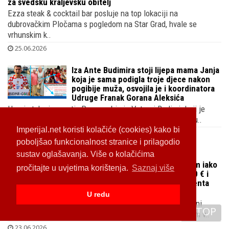
za švedsku kraljevsku obitelj
Ezza steak & cocktail bar posluje na top lokaciji na
dubrovačkim Pločama s pogledom na Star Grad, hvale se
vrhunskim k..
25.06.2026
Iza Ante Budimira stoji lijepa mama Janja
koja je sama podigla troje djece nakon
pogibije muža, osvojila je i koordinatora
Udruge Franak Gorana Aleksića
Heroj utakmice protiv Paname bio je Vatreni Budimir koji je
postigao jedini zgoditak, svi pišu kako je u sretnom braku..
Imperijal.net koristi kolačiće (cookies) kako bi
24.06.2026
poboljšao funkcionalnost stranice i prilagodio
sustav oglašavanja. Više o kolačićima
DUBIOZE
Izabel Kovačić poslovala s gubitkom iako
pročitajte u uvjetima korištenja.
Saznaj više
sama reklamira svoje sakoe od 600 € i
traperice od 300 €, njena sestra renta
apartmane na moru da zakrpa kućni budžet
U redu
Tvrtka supruge Vatrenog Matea Kovačića u kojoj su i njeni
TOP
mama i tata te sestra Ivana Čirjak poslovala je s gubitkom v..
23.06.2026