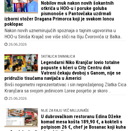
Nobilov muk nakon novih šokantnih
otkrića u HOO-u i poruke goluba
pismonoše s Pantovčaka uzdrmali
izborni stožer Dragana Primorca koji je svakom loncu
poklopac
Nakon novih uznemirujućih spoznaja o tajnim ugovorima u
HOO-u Siniša Krajač sve više sliči na Iliju Čvorovića iz Balka..
26.06.2026
SKITALICA SNIMALICA
Legendarni Niko Kranjčar lovio totalne
popuste s kćeri u City Centru dok
Vatreni čekaju dvoboj s Ganom, nije se
pridružio tisućama navijača u Americi
Bivši nogometni reprezentativac i sin neprežaljenog Zlatka Cica
Kranjčara sa svojom jedinicom Loree posjetio je skoro ..
25.06.2026
NIJE ZA RAJU VEĆ MILIJUNAŠE
U dubrovačkom restoranu Edina Džeke
komad mesa košta 189,90 €, a kokteli s
potpisom 26 €, chef je Bosanac koji kuha