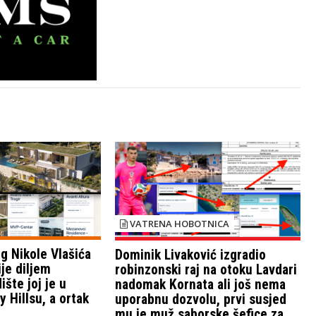
VATRENA HOBOTNICA
g Nikole Vlašića
Dominik Livaković izgradio
ije diljem
robinzonski raj na otoku Lavdari
ište joj je u
nadomak Kornata ali još nema
 Hillsu, a ortak
uporabnu dozvolu, prvi susjed
mu je muž saborske šefice za