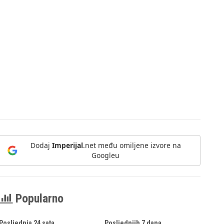
Dodaj
Imperijal
.net među omiljene izvore na
Googleu
Popularno
Posljednja 24 sata
Posljednjih 7 dana