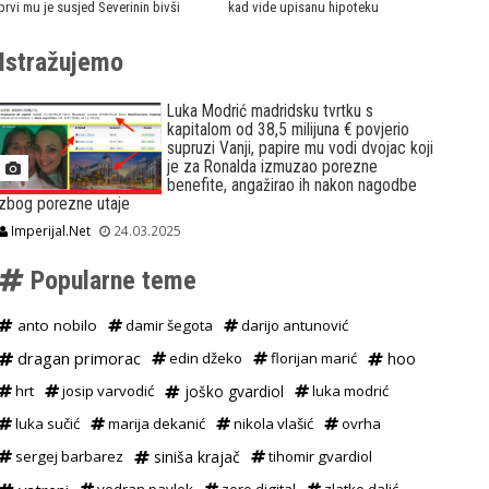
prvi mu je susjed Severinin bivši
kad vide upisanu hipoteku
Istražujemo
Luka Modrić madridsku tvrtku s
kapitalom od 38,5 milijuna € povjerio
supruzi Vanji, papire mu vodi dvojac koji
je za Ronalda izmuzao porezne
benefite, angažirao ih nakon nagodbe
zbog porezne utaje
Imperijal.Net
24.03.2025
Popularne teme
anto nobilo
damir šegota
darijo antunović
dragan primorac
edin džeko
florijan marić
hoo
hrt
josip varvodić
joško gvardiol
luka modrić
luka sučić
marija dekanić
nikola vlašić
ovrha
sergej barbarez
siniša krajač
tihomir gvardiol