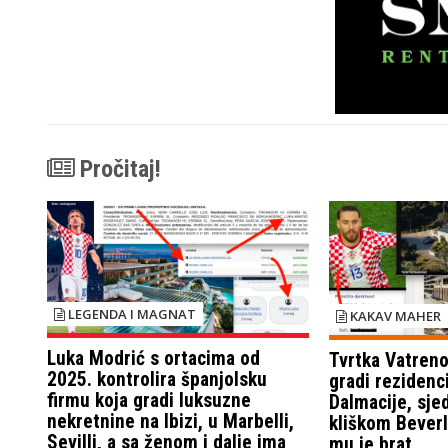
Pročitaj!
LEGENDA I MAGNAT
KAKAV MAHER
Luka Modrić s ortacima od
Tvrtka Vatreno
2025. kontrolira španjolsku
gradi rezidenc
firmu koja gradi luksuzne
Dalmacije, sjed
nekretnine na Ibizi, u Marbelli,
kliškom Beverly
Sevilli, a sa ženom i dalje ima
mu je brat