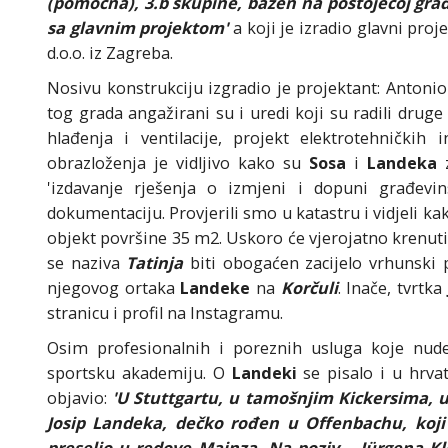
(pomoćna), 3.b skupine, bazen na postojećoj građ
sa glavnim projektom'
a koji je izradio glavni proj
d.o.o. iz Zagreba.
Nosivu konstrukciju izgradio je projektant: Antoni
tog grada angažirani su i uredi koji su radili drug
hlađenja i ventilacije, projekt elektrotehničkih 
obrazloženja je vidljivo kako su
Sosa
i
Landeka
z
'izdavanje rješenja o izmjeni i dopuni građevi
dokumentaciju. Provjerili smo u katastru i vidjeli 
objekt površine 35 m2. Uskoro će vjerojatno krenuti
se naziva
Tatinja
biti obogaćen zacijelo vrhunsk
njegovog ortaka
Landeke
na
Korčuli
. Inače, tvrtka
stranicu i profil na Instagramu.
Osim profesionalnih i poreznih usluga koje nude
sportsku akademiju. O
Landeki
se pisalo i u hrv
objavio:
'U Stuttgartu, u tamošnjim Kickersima, 
Josip Landeka, dečko rođen u Offenbachu, koji 
preselio u redove Mainza. Na poziv – Jürgena Kl