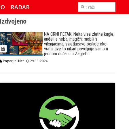
EO
RADAR
IMPERIJAL & FREETIME
Izdvojeno
NA CRNI PETAK: Neka vise zlatne kugle,
anđeli s neba, magični mobili s
vilenjacima, svjetlucave ogrlice oko
vrata, sve to nikad povoljnije samo u
jednom dućanu u Zagrebu
Imperijal.Net
29.11.2024