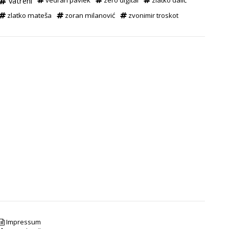
vatreni
vedran pavlek
zero digital
zlatko dalić
zlatko mateša
zoran milanović
zvonimir troskot
Impressum