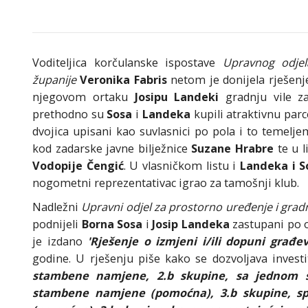
Voditeljica korčulanske ispostave
Upravnog odjel
županije
Veronika Fabris
netom je donijela rješen
njegovom ortaku
Josipu Landeki
gradnju vile 
prethodno su
Sosa
i
Landeka
kupili atraktivnu parc
dvojica upisani kao suvlasnici po pola i to teme
kod zadarske javne bilježnice
Suzane Hrabre
te u l
Vodopije Čengić
. U vlasničkom listu i
Landeka i S
nogometni reprezentativac igrao za tamošnji klub.
Nadležni
Upravni odjel za prostorno uređenje i grad
podnijeli
Borna Sosa
i
Josip Landeka
zastupani po
je izdano
'Rješenje o izmjeni i/ili dopuni građe
godine. U rješenju piše kako se dozvoljava inves
stambene namjene, 2.b skupine, sa jednom s
stambene namjene (pomoćna), 3.b skupine, s