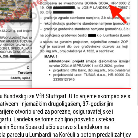
u Bundesligi za VfB Stuttgart. U to vrijeme skompao se s
ativcem i njemačkim drugoligašem, 37-godišnjim
jere otvorio ured za porezne, osiguravateljske i
gartu. Landeka se tome ozbiljno posvetio i stekao
pčanin Borna Sosa odlučio upravo s Landekom na
 pola parcelu u Lumbardi na Korčuli a potom predali zahtjev