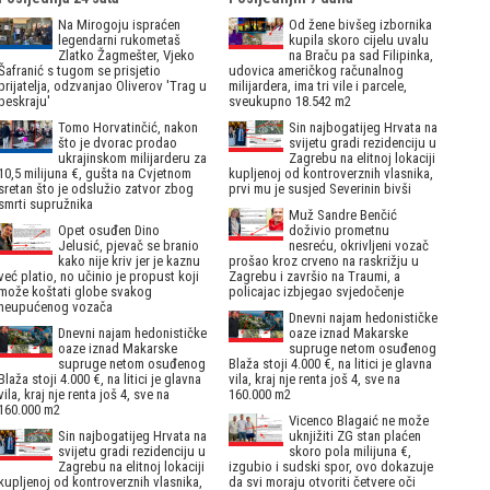
Na Mirogoju ispraćen
Od žene bivšeg izbornika
legendarni rukometaš
kupila skoro cijelu uvalu
Zlatko Žagmešter, Vjeko
na Braču pa sad Filipinka,
Šafranić s tugom se prisjetio
udovica američkog računalnog
prijatelja, odzvanjao Oliverov 'Trag u
milijardera, ima tri vile i parcele,
beskraju'
sveukupno 18.542 m2
Tomo Horvatinčić, nakon
Sin najbogatijeg Hrvata na
što je dvorac prodao
svijetu gradi rezidenciju u
ukrajinskom milijarderu za
Zagrebu na elitnoj lokaciji
10,5 milijuna €, gušta na Cvjetnom
kupljenoj od kontroverznih vlasnika,
sretan što je odslužio zatvor zbog
prvi mu je susjed Severinin bivši
smrti supružnika
Muž Sandre Benčić
Opet osuđen Dino
doživio prometnu
Jelusić, pjevač se branio
nesreću, okrivljeni vozač
kako nije kriv jer je kaznu
prošao kroz crveno na raskrižju u
već platio, no učinio je propust koji
Zagrebu i završio na Traumi, a
može koštati globe svakog
policajac izbjegao svjedočenje
neupućenog vozača
Dnevni najam hedonističke
Dnevni najam hedonističke
oaze iznad Makarske
oaze iznad Makarske
supruge netom osuđenog
supruge netom osuđenog
Blaža stoji 4.000 €, na litici je glavna
Blaža stoji 4.000 €, na litici je glavna
vila, kraj nje renta još 4, sve na
vila, kraj nje renta još 4, sve na
160.000 m2
160.000 m2
Vicenco Blagaić ne može
Sin najbogatijeg Hrvata na
uknjižiti ZG stan plaćen
svijetu gradi rezidenciju u
skoro pola milijuna €,
Zagrebu na elitnoj lokaciji
izgubio i sudski spor, ovo dokazuje
kupljenoj od kontroverznih vlasnika,
da svi moraju otvoriti četvere oči