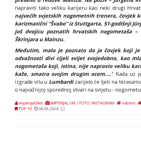
napraviti tako veliku karijeru kao neki drugi Hrvat
najvećih svjetskih nogometnih trenera, čovjek koj
karizmatični “Švabo” iz Stuttgarta, 51-godišnji Jü
još dvojicu poznatih hrvatskih nogometaša – 
Škrinjara u Mainzu.
Međutim, malo je poznato da je čovjek koji je u
odvažnosti divi cijeli svijet svojedobno, kao ml
nogometaša koji, istina, nije napravio veliku kar
kaže, smatra svojim drugim ocem....'
. Kada uz p
izgrade vilu u
Lumbardi
zacijelo će ljeti na teras
o najvažnijoj sporednoj stvari na svijetu - nogometu
Imperijal.Net
IMPERIJAL I.M. / FOTO: INSTAGRAM
vatreni
TOP 10
06.05.2024