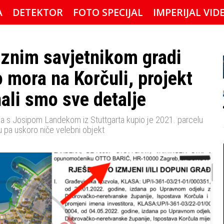
A
DETEKTOR
FOTO SPECIJAL
IMPERIJAL VID
eznim savjetnikom gradi
 mora na Korčuli, projekt
nali smo sve detalje
a s Josipom Landekom iz Stuttgarta kupio je 2021. parcelu
ju pa uskoro niče velebni objekt