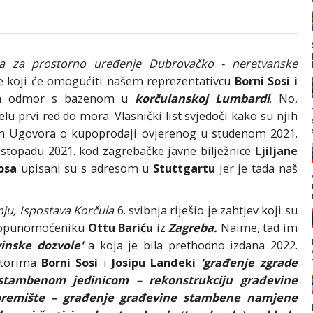
a za prostorno uređenje Dubrovačko - neretvanske
je koji će omogućiti našem reprezentativcu
Borni Sosi i
za odmor s bazenom u
korčulanskoj Lumbardi
. No,
elu prvi red do mora. Vlasnički list svjedoči kako su njih
ljem Ugovora o kupoprodaji ovjerenog u studenom 2021.
istopadu 2021. kod zagrebačke javne bilježnice
Ljiljane
osa
upisani su s adresom u
Stuttgartu
jer je tada naš
nju, Ispostava Korčula
6. svibnja riješio je zahtjev koji su
 opunomoćeniku
Ottu Bariću
iz
Zagreba.
Naime, tad im
vinske dozvole'
a koja je bila prethodno izdana 2022.
titorima
Borni Sosi
i
Josipu Landeki
'građenje zgrade
tambenom jedinicom – rekonstrukciju građevine
premište – građenje građevine stambene namjene