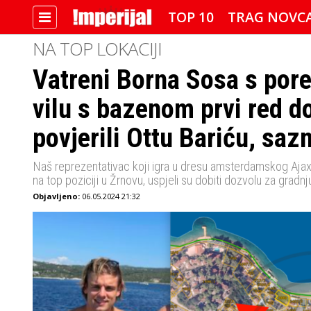
TOP 10
TRAG NOVC
NA TOP LOKACIJI
Vatreni Borna Sosa s por
IMPERIJALOVE POZNATE FACE
vilu s bazenom prvi red do
povjerili Ottu Bariću, saz
Naš reprezentativac koji igra u dresu amsterdamskog Ajax
na top poziciji u Žrnovu, uspjeli su dobiti dozvolu za gradn
Objavljeno:
06.05.2024 21:32