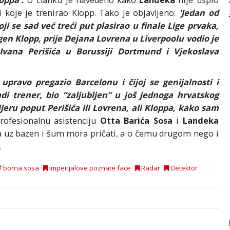
i koje je trenirao Klopp. Tako je objavljeno:
'Jedan od
i se sad već treći put plasirao u finale Lige prvaka,
rgen Klopp, prije Dejana Lovrena u Liverpoolu vodio je
Ivana Perišića u Borussiji Dortmund i Vjekoslava
pravo pregazio Barcelonu i čijoj se genijalnosti i
adi trener, bio “zaljubljen” u još jednoga hrvatskog
ijeru poput Perišića ili Lovrena, ali Kloppa, kako sam
rofesionalnu asistenciju
Otta Barića Sosa
i
Landeka
ama uz bazen i šum mora pričati, a o čemu drugom nego i
.
borna sosa
Imperijalove poznate face
Radar
Detektor