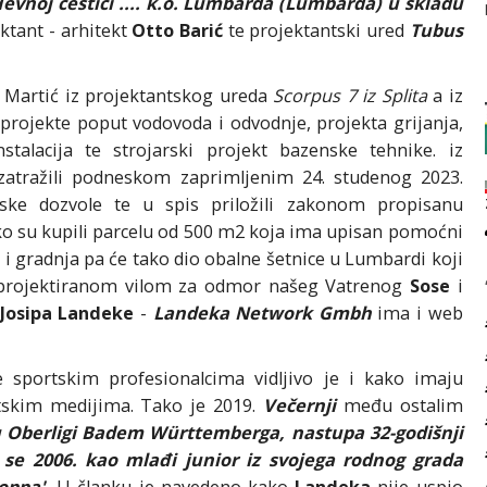
evnoj čestici .... k.o. Lumbarda (Lumbarda) u skladu
ektant - arhitekt
Otto Barić
te projektantski ured
Tubus
o Martić iz projektantskog ureda
Scorpus 7 iz Splita
a iz
e projekte poput vodovoda i odvodnje, projekta grijanja,
instalacija te strojarski projekt bazenske tehnike. iz
atražili podneskom zaprimljenim 24. studenog 2023.
nske dozvole te u spis priložili zakonom propisanu
kako su kupili parcelu od 500 m2 koja ima upisan pomoćni
 i gradnja pa će tako dio obalne šetnice u Lumbardi koji
i projektiranom vilom za odmor našeg Vatrenog
Sose
i
Josipa Landeke
-
Landeka Network Gmbh
ima i web
 sportskim profesionalcima vidljivo je i kako imaju
atskim medijima. Tako je 2019.
Večernji
među ostalim
u Oberligi Badem Württemberga, nastupa 32-godišnji
se 2006. kao mlađi junior iz svojega rodnog grada
oppa'.
U članku je navedeno kako
Landeka
nije uspio