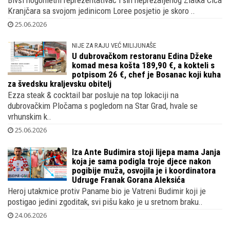
SKITALICA SNIMALICA
Legendarni Niko Kranjčar lovio totalne
popuste s kćeri u City Centru dok
Vatreni čekaju dvoboj s Ganom, nije se
pridružio tisućama navijača u Americi
Bivši nogometni reprezentativac i sin neprežaljenog Zlatka Cica
Kranjčara sa svojom jedinicom Loree posjetio je skoro ..
25.06.2026
NIJE ZA RAJU VEĆ MILIJUNAŠE
U dubrovačkom restoranu Edina Džeke
komad mesa košta 189,90 €, a kokteli s
potpisom 26 €, chef je Bosanac koji kuha
za švedsku kraljevsku obitelj
Ezza steak & cocktail bar posluje na top lokaciji na
dubrovačkim Pločama s pogledom na Star Grad, hvale se
vrhunskim k..
25.06.2026
Iza Ante Budimira stoji lijepa mama Janja
koja je sama podigla troje djece nakon
pogibije muža, osvojila je i koordinatora