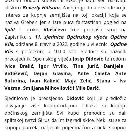
poznati budući stanovnik lokacije koju već nazivaju
kliškim
Beverly Hillsom.
Zadnjih godina ekslodirao je
interes za kupnje zemljišta na toj lokaciji koja se
naziva Greben jer s iste puca fantastičan pogled na
Split
i otoke.
Vlašićevo
ime pronašli smo na
Zapisniku s
1
1
. sjednice Općinskog vijeća Općine
Klis
, održane 8. travnja 2022. godine u vijećnici
Općine
Klis
s početkom u 10,00 sati. Sjednici su nazočili
predsjednik Općinskog vijeća
Josip Didović
te redom:
Ivica Bralić, Igor Vrvilo, Tina Jurić, Danijela
Vidošević, Dejan Glavina, Ante Ćaleta Ante
Baturina, Ivan Kalinić, Maja Zelić, Stana - Iva
Vetma, Smiljana Mihovilović i Mile Barić.
Sjednicom je predsjedao
Didović
koji je predložio
usvajanje više kupoprodajnih odluka za kupnju
općinskog zemljišta. Svi kupci prehodno su dali
splitskoj tvrtci Girus da im izgradi skice. Neki su se za
kupnju parcela natjecali pojedinačno a neki skupno.