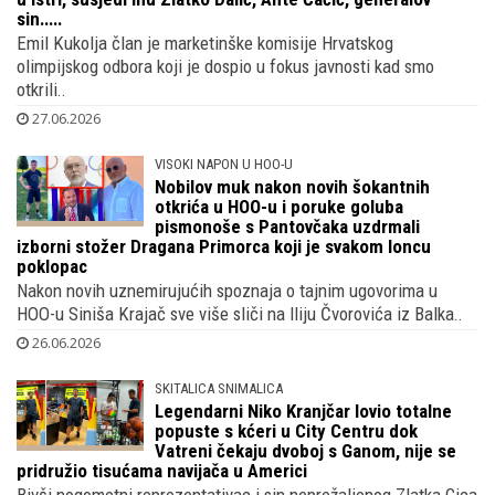
GDJE IMA ŽITA TU JE I KUKOLJA
U elitnoj vikend oazi kraj Plitvica, ranču
milijunaša, gradi i član Komisije HOO-a
koji je sinovima Siniše Krajača prodao vilu
u Istri, susjedi mu Zlatko Dalić, Ante Čačić, generalov
sin.....
Emil Kukolja član je marketinške komisije Hrvatskog
olimpijskog odbora koji je dospio u fokus javnosti kad smo
otkrili..
27.06.2026
VISOKI NAPON U HOO-U
Nobilov muk nakon novih šokantnih
otkrića u HOO-u i poruke goluba
pismonoše s Pantovčaka uzdrmali
izborni stožer Dragana Primorca koji je svakom loncu
poklopac
Nakon novih uznemirujućih spoznaja o tajnim ugovorima u
HOO-u Siniša Krajač sve više sliči na Iliju Čvorovića iz Balka..
26.06.2026