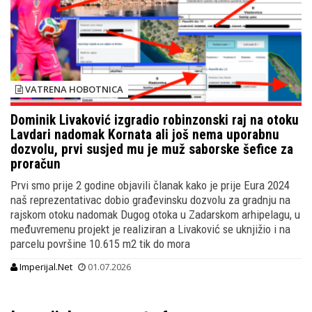
VATRENA HOBOTNICA
Dominik Livaković izgradio robinzonski raj na otoku
Lavdari nadomak Kornata ali još nema uporabnu
dozvolu, prvi susjed mu je muž saborske šefice za
proračun
Prvi smo prije 2 godine objavili članak kako je prije Eura 2024
naš reprezentativac dobio građevinsku dozvolu za gradnju na
rajskom otoku nadomak Dugog otoka u Zadarskom arhipelagu, u
međuvremenu projekt je realiziran a Livaković se uknjižio i na
parcelu površine 10.615 m2 tik do mora
Imperijal.Net
01.07.2026