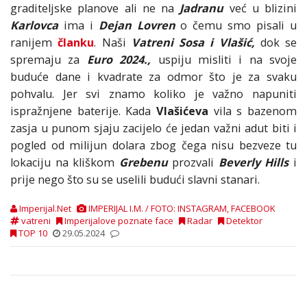
graditeljske planove ali ne na
Jadranu
već u blizini
Karlovca
ima i
Dejan Lovren
o čemu smo pisali u
ranijem
članku
. Naši
Vatreni Sosa i Vlašić,
dok se
spremaju za
Euro 2024.,
uspiju misliti i na svoje
buduće dane i kvadrate za odmor što je za svaku
pohvalu. Jer svi znamo koliko je važno napuniti
ispražnjene baterije. Kada
Vlašićeva
vila s bazenom
zasja u punom sjaju zacijelo će jedan važni adut biti i
pogled od milijun dolara zbog čega nisu bezveze tu
lokaciju na kliškom
Grebenu
prozvali
Beverly Hills
i
prije nego što su se uselili budući slavni stanari.
Imperijal.Net
IMPERIJAL I.M. / FOTO: INSTAGRAM, FACEBOOK
vatreni
Imperijalove poznate face
Radar
Detektor
TOP 10
29.05.2024