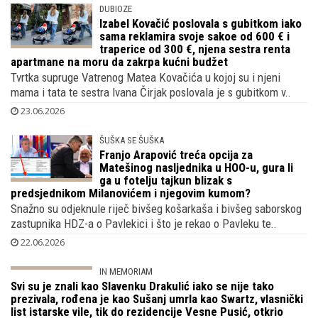
Udruge Franak Gorana Aleksića
Heroj utakmice protiv Paname bio je Vatreni Budimir koji je
postigao jedini zgoditak, svi pišu kako je u sretnom braku..
24.06.2026
DUBIOZE
Izabel Kovačić poslovala s gubitkom iako
sama reklamira svoje sakoe od 600 € i
traperice od 300 €, njena sestra renta
apartmane na moru da zakrpa kućni budžet
Tvrtka supruge Vatrenog Matea Kovačića u kojoj su i njeni
mama i tata te sestra Ivana Čirjak poslovala je s gubitkom v..
23.06.2026
ŠUŠKA SE ŠUŠKA
Franjo Arapović treća opcija za
Matešinog nasljednika u HOO-u, gura li
ga u fotelju tajkun blizak s
predsjednikom Milanovićem i njegovim kumom?
Snažno su odjeknule riječ bivšeg košarkaša i bivšeg saborskog
zastupnika HDZ-a o Pavlekici i što je rekao o Pavleku te..