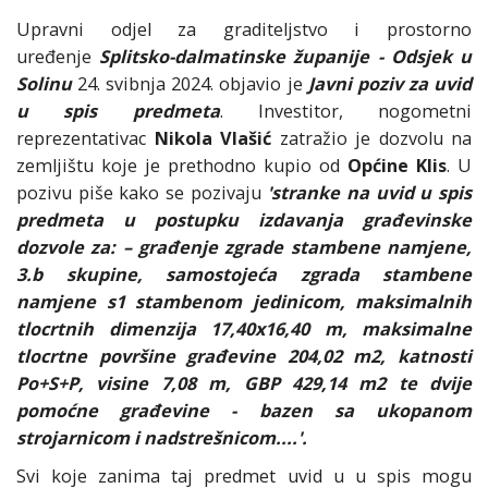
Upravni odjel za graditeljstvo i prostorno
uređenje
Splitsko-dalmatinske županije - Odsjek u
Solinu
24. svibnja 2024. objavio je
Javni poziv za uvid
u spis predmeta
. Investitor, nogometni
reprezentativac
Nikola Vlašić
zatražio je dozvolu na
zemljištu koje je prethodno kupio od
Općine Klis
. U
pozivu piše kako se pozivaju
'stranke na uvid u spis
predmeta u postupku izdavanja građevinske
dozvole za: – građenje zgrade stambene namjene,
3.b skupine, samostojeća zgrada stambene
namjene s1 stambenom jedinicom, maksimalnih
tlocrtnih dimenzija 17,40x16,40 m, maksimalne
tlocrtne površine građevine 204,02 m2, katnosti
Po+S+P, visine 7,08 m, GBP 429,14 m2 te dvije
pomoćne građevine - bazen sa ukopanom
strojarnicom i nadstrešnicom....'.
Svi koje zanima taj predmet uvid u u spis mogu