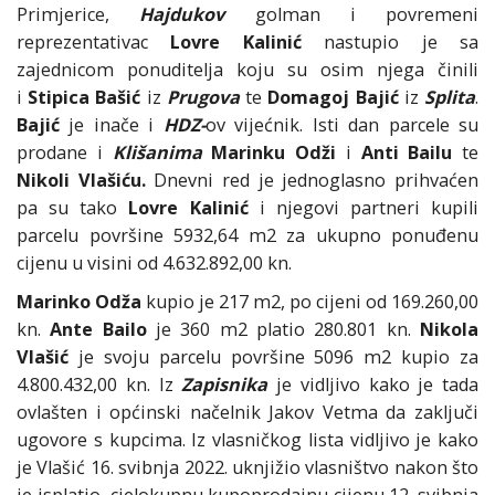
Primjerice,
Hajdukov
golman i povremeni
reprezentativac
Lovre Kalinić
nastupio je sa
zajednicom ponuditelja koju su osim njega činili
i
Stipica Bašić
iz
Prugova
te
Domagoj Bajić
iz
Splita
.
Bajić
je inače i
HDZ-
ov vijećnik. Isti dan parcele su
prodane i
Klišanima
Marinku Odži
i
Anti Bailu
te
Nikoli Vlašiću.
Dnevni red je jednoglasno prihvaćen
pa su tako
Lovre Kalinić
i njegovi partneri kupili
parcelu površine 5932,64 m2 za ukupno ponuđenu
cijenu u visini od 4.632.892,00 kn.
Marinko Odža
kupio je 217 m2, po cijeni od 169.260,00
kn.
Ante Bailo
je 360 m2 platio 280.801 kn.
Nikola
Vlašić
je svoju parcelu površine 5096 m2 kupio za
4.800.432,00 kn. Iz
Zapisnika
je vidljivo kako je tada
ovlašten i općinski načelnik Jakov Vetma da zaključi
ugovore s kupcima. Iz vlasničkog lista vidljivo je kako
je Vlašić 16. svibnja 2022. uknjižio vlasništvo nakon što
je isplatio cjelokupnu kupoprodajnu cijenu 12. svibnja