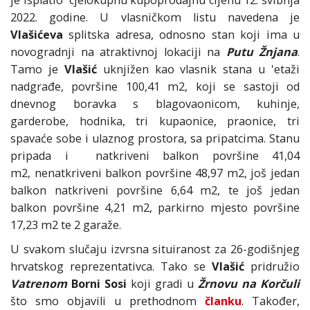
2022. godine. U vlasničkom listu navedena je
Vlašićeva
splitska adresa, odnosno stan koji ima u
novogradnji na atraktivnoj lokaciji na
Putu Žnjana
.
Tamo je
Vlašić
uknjižen kao vlasnik stana u 'etaži
nadgrađe, površine 100,41 m2, koji se sastoji od
dnevnog boravka s blagovaonicom, kuhinje,
garderobe, hodnika, tri kupaonice, praonice, tri
spavaće sobe i ulaznog prostora, sa pripatcima. Stanu
pripada i natkriveni balkon površine 41,04
m2, nenatkriveni balkon površine 48,97 m2, još jedan
balkon natkriveni površine 6,64 m2, te još jedan
balkon površine 4,21 m2, parkirno mjesto površine
17,23 m2 te 2 garaže.
U svakom slučaju izvrsna situiranost za 26-godišnjeg
hrvatskog reprezentativca. Tako se
Vlašić
pridružio
Vatrenom
Borni Sosi
koji gradi u
Žrnovu na Korčuli
što smo objavili u prethodnom
članku
. Također,