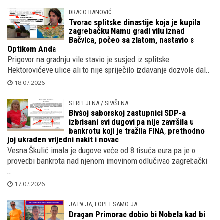
DRAGO BANOVIĆ
Tvorac splitske dinastije koja je kupila
zagrebačku Namu gradi vilu iznad
Bačvica, počeo sa zlatom, nastavio s
Optikom Anda
Prigovor na gradnju vile stavio je susjed iz splitske
Hektorovićeve ulice ali to nije spriječilo izdavanje dozvole dal..
18.07.2026
STRPLJENA / SPAŠENA
Bivšoj saborskoj zastupnici SDP-a
izbrisani svi dugovi pa nije završila u
bankrotu koji je tražila FINA, prethodno
joj ukraden vrijedni nakit i novac
Vesna Škulić imala je dugove veće od 8 tisuća eura pa je o
provedbi bankrota nad njenom imovinom odlučivao zagrebački
..
17.07.2026
JA PA JA, I OPET SAMO JA
Dragan Primorac dobio bi Nobela kad bi