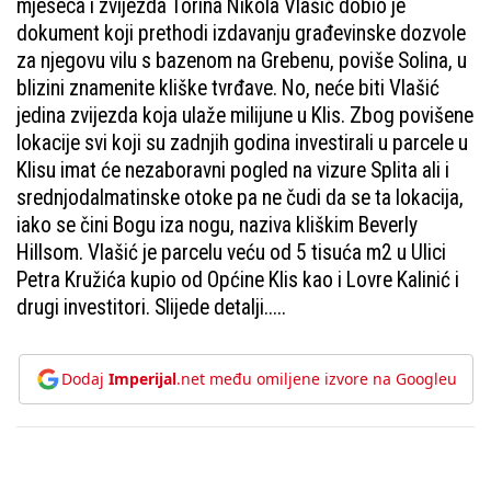
mjeseca i zvijezda Torina Nikola Vlašić dobio je
dokument koji prethodi izdavanju građevinske dozvole
za njegovu vilu s bazenom na Grebenu, poviše Solina, u
blizini znamenite kliške tvrđave. No, neće biti Vlašić
jedina zvijezda koja ulaže milijune u Klis. Zbog povišene
lokacije svi koji su zadnjih godina investirali u parcele u
Klisu imat će nezaboravni pogled na vizure Splita ali i
srednjodalmatinske otoke pa ne čudi da se ta lokacija,
iako se čini Bogu iza nogu, naziva kliškim Beverly
Hillsom. Vlašić je parcelu veću od 5 tisuća m2 u Ulici
Petra Kružića kupio od Općine Klis kao i Lovre Kalinić i
drugi investitori. Slijede detalji.....
Dodaj
Imperijal
.net među omiljene izvore na Googleu