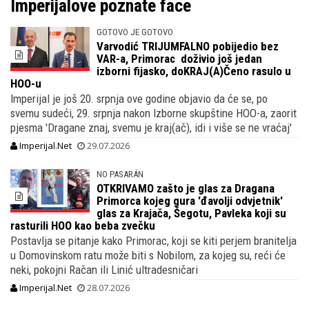
Imperijalove poznate face
GOTOVO JE GOTOVO
Varvodić TRIJUMFALNO pobijedio bez
VAR-a, Primorac doživio još jedan
izborni fijasko, doKRAJ(A)Čeno rasulo u
HOO-u
Imperijal je još 20. srpnja ove godine objavio da će se, po
svemu sudeći, 29. srpnja nakon Izborne skupštine HOO-a, zaorit
pjesma 'Dragane znaj, svemu je kraj(ač), idi i više se ne vraćaj'
Imperijal.Net
29.07.2026
NO PASARÁN
OTKRIVAMO zašto je glas za Dragana
Primorca kojeg gura 'đavolji odvjetnik'
glas za Krajača, Šegotu, Pavleka koji su
rasturili HOO kao beba zvečku
Postavlja se pitanje kako Primorac, koji se kiti perjem branitelja
u Domovinskom ratu može biti s Nobilom, za kojeg su, reći će
neki, pokojni Račan ili Linić ultradesničari
Imperijal.Net
28.07.2026