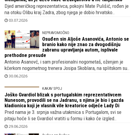
GENI KAMENI
Christian Pulišić - Kapetan Amerika,
utjeha je Hrvatima nakon poraza od
Portugala, djed mu je Dalmatinac, baka
Sicilijanka, ali je uzeo naše državljanstvo a ne talijansko
Djed američkog reprezentativca, pokojni Mate Pulišić, rođen je
na otoku Olibu kraj Zadra, zbog njega je dobio hrvatsko..
03.07.2026
NEPRAVOMOĆNO
Osuđen sin Aljoše Asanovića, Antonio se
branio kako nije znao za dvogodišnju
zabranu upravljanja autom, isplivale
prethodne presude
Antonio Asanovć, i sam profesionalni nogometaš, oženjen je
kćerkom nogometnog trenera Josipa Skoblara, na splitskom su..
30.06.2026
KAKAV SPOJ
Joško Gvardiol blizak s portugalskim
reprezentativcem Nunesom, provodili se
na Jadranu, s njima je bio i gazda