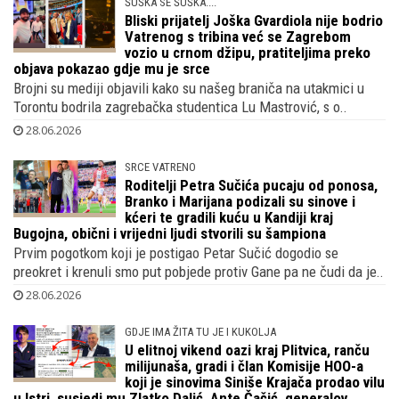
kladionica koji je vlasnik vile kreatorice odjeće Lady Di
Pred nama je 3. srpnja važna utakmica s Portugalom, svi se
pitaju hoće li se Gvardiol vratiti u formu i kako će izgled..
29.06.2026
ŠUŠKA SE ŠUŠKA....
Bliski prijatelj Joška Gvardiola nije bodrio
Vatrenog s tribina već se Zagrebom
vozio u crnom džipu, pratiteljima preko
objava pokazao gdje mu je srce
Brojni su mediji objavili kako su našeg braniča na utakmici u
Torontu bodrila zagrebačka studentica Lu Mastrović, s o..
28.06.2026
SRCE VATRENO
Roditelji Petra Sučića pucaju od ponosa,
Branko i Marijana podizali su sinove i
kćeri te gradili kuću u Kandiji kraj
Bugojna, obični i vrijedni ljudi stvorili su šampiona
Prvim pogotkom koji je postigao Petar Sučić dogodio se
preokret i krenuli smo put pobjede protiv Gane pa ne čudi da je..
28.06.2026