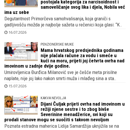
postojala kategorija za narcisoidnost i
samoveličanje svog lika i djela, Nobila već
ima uz sebe
Degutantnost Primorčeva samohvalisanja, koja graniči s
gadljivošću možda je najbolje sažeta u rečenici koja glasi: “K..
16.07.2026
PENZIONERSKE MUKE
Mama hrvatskog predsjednika godinama
nije plaćala račune za vodu i smeće u
kući na moru, prijeti joj četvrta ovrha nad
imovinom u zadnje dvije godine.
Umirovljenica Đurđica Milanović sve je češće meta prisilne
naplate, nije joj lako nakon smrti muža i mlađeg sina a sta..
15.07.2026
KAKVA NEVOLJA
Dijani Čuljak prijeti ovrha nad imovinom u
režiji njene sestre i to zbog bivše
Severinine menadžerice, svi koji su
prodali stanove mogu se suočiti s takvom nevoljom
Poznata estradna maherica Lidija Samardžija uknjižila se na