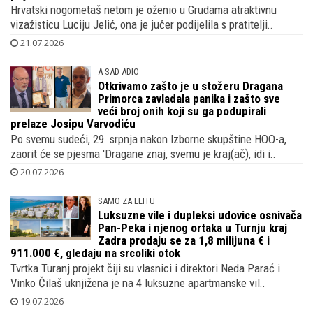
Hrvatski nogometaš netom je oženio u Grudama atraktivnu
vizažisticu Luciju Jelić, ona je jučer podijelila s pratitelji..
21.07.2026
A SAD ADIO
Otkrivamo zašto je u stožeru Dragana
Primorca zavladala panika i zašto sve
veći broj onih koji su ga podupirali
prelaze Josipu Varvodiću
Po svemu sudeći, 29. srpnja nakon Izborne skupštine HOO-a,
zaorit će se pjesma 'Dragane znaj, svemu je kraj(ač), idi i..
20.07.2026
SAMO ZA ELITU
Luksuzne vile i dupleksi udovice osnivača
Pan-Peka i njenog ortaka u Turnju kraj
Zadra prodaju se za 1,8 milijuna € i
911.000 €, gledaju na srcoliki otok
Tvrtka Turanj projekt čiji su vlasnici i direktori Neda Parać i
Vinko Čilaš uknjižena je na 4 luksuzne apartmanske vil..
19.07.2026