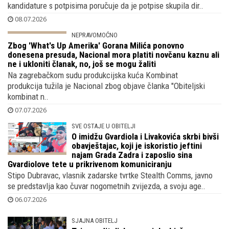
naroda koji sigurno nije priželjkivao
A njegov protukandidat Josip Varvodić na Primorčevu predaju
kandidature s potpisima poručuje da je potpise skupila dir..
08.07.2026
NEPRAVOMOĆNO
Zbog 'What's Up Amerika' Gorana Milića
ponovno donesena presuda, Nacional
mora platiti novčanu kaznu ali ne i
ukloniti članak, no, još se mogu žaliti
Na zagrebačkom sudu produkcijska kuća Kombinat
produkcija tužila je Nacional zbog objave članka "Obiteljski
kombinat n..
07.07.2026
SVE OSTAJE U OBITELJI
O imidžu Gvardiola i Livakovića skrbi bivši
obavještajac, koji je iskoristio jeftini
najam Grada Zadra i zaposlio sina
Gvardiolove tete u prikrivenom komuniciranju
Stipo Dubravac, vlasnik zadarske tvrtke Stealth Comms, javno