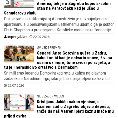
Americi, tek je u Zagrebu kupio 5-sobni
stan na Pantovčaku kad je ušao u
Sanaderovu vladu
Dok je radio u kalifornijskoj Alamedi živio je u iznajmljenom
apartmanu a u pensilvanijskom Bethlehemu udomio ga je doktor
Chris Chapman u prostorijama Katoličke medicinske fondacije
Imperijal.Net
22.07.2026
UVIJEK SPREMAN
General Ante Gotovina gušta u Zadru,
kako i ne bi kad je ostvario snove, živi na
osami uz more, tune izvozi po svijetu, a
tu je i neraskidivo ortaštvo s Čermakom
Snimili smo legendu Domovinskog rata u kafiću na glavnom
zadarskom Narodnom trgu, iako je bio s prijateljem na kavi od..
25.07.2026
NIJE ZABORAVLJEN
Kristijanu Jakiću nakon vjenčanja
kazneni sud u Zagrebu objavio depešu,
traže da naš Vatreni plati kaznu inače mu
prijeti ovrha