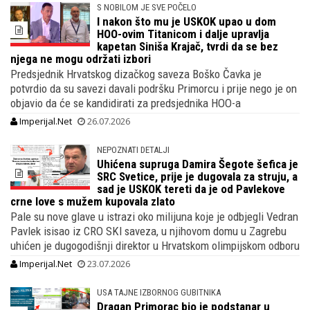
S NOBILOM JE SVE POČELO
I nakon što mu je USKOK upao u dom
HOO-ovim Titanicom i dalje upravlja
kapetan Siniša Krajač, tvrdi da se bez
njega ne mogu održati izbori
Predsjednik Hrvatskog dizačkog saveza Boško Čavka je
potvrdio da su savezi davali podršku Primorcu i prije nego je on
objavio da će se kandidirati za predsjednika HOO-a
Imperijal.Net
26.07.2026
NEPOZNATI DETALJI
Uhićena supruga Damira Šegote šefica je
SRC Svetice, prije je dugovala za struju, a
sad je USKOK tereti da je od Pavlekove
crne love s mužem kupovala zlato
Pale su nove glave u istrazi oko milijuna koje je odbjegli Vedran
Pavlek isisao iz CRO SKI saveza, u njihovom domu u Zagrebu
uhićen je dugogodišnji direktor u Hrvatskom olimpijskom odboru
Imperijal.Net
23.07.2026
USA TAJNE IZBORNOG GUBITNIKA
Dragan Primorac bio je podstanar u