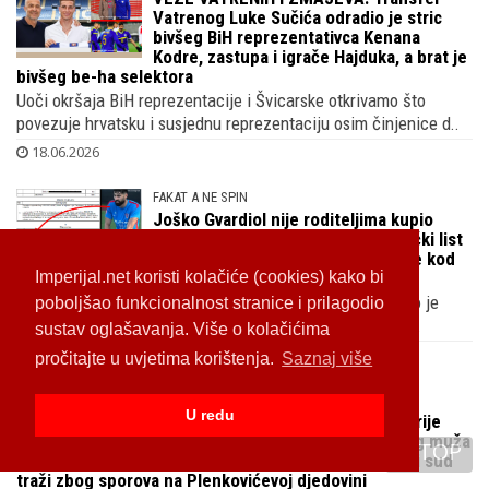
Tvrtka Zlatka Dalića uz golemu kamatu
posudila novac firmi s kapitalom od 1 €
koja je propala nakon stečaja, njegova za
2025. prijavila aktivu veću od 10 milijuna €
Zero Digital d.o.o. u kojoj su vlasnici hrvatski nogometni
izbornik i njegov sin Toni Dalić prijavila je Financijskoj ..
19.06.2026
VEZE VATRENIH I ZMAJEVA: Transfer
Vatrenog Luke Sučića odradio je stric
bivšeg BiH reprezentativca Kenana
Kodre, zastupa i igrače Hajduka, a brat je
bivšeg be-ha selektora
Imperijal.net koristi kolačiće (cookies) kako bi
Uoči okršaja BiH reprezentacije i Švicarske otkrivamo što
poboljšao funkcionalnost stranice i prilagodio
povezuje hrvatsku i susjednu reprezentaciju osim činjenice d..
sustav oglašavanja. Više o kolačićima
18.06.2026
pročitajte u uvjetima korištenja.
Saznaj više
FAKAT A NE SPIN
Joško Gvardiol nije roditeljima kupio
U redu
kuću u Kerestincu već sebi, vlasnički list
TOP
dokazuje da je jedini vlasnik iako je kod
Knjaza tvrdio suprotno