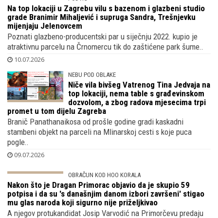
Na top lokaciji u Zagrebu vilu s bazenom
i glazbeni studio grade Branimir
Mihaljević i supruga Sandra, Trešnjevku
mijenjaju Jelenovcem
Poznati glazbeno-producentski par u siječnju 2022. kupio je
atraktivnu parcelu na Črnomercu tik do zaštićene park šume..
10.07.2026
NEBU POD OBLAKE
Niče vila bivšeg Vatrenog Tina Jedvaja na
top lokaciji, nema table s građevinskom
dozvolom, a zbog radova mjesecima trpi
promet u tom dijelu Zagreba
Branič Panathanaikosa od prošle godine gradi kaskadni
stambeni objekt na parceli na Mlinarskoj cesti s koje puca
pogle..
09.07.2026
OBRAČUN KOD HOO KORALA
Nakon što je Dragan Primorac objavio da
je skupio 59 potpisa i da su 's današnjim
danom izbori završeni' stigao mu glas