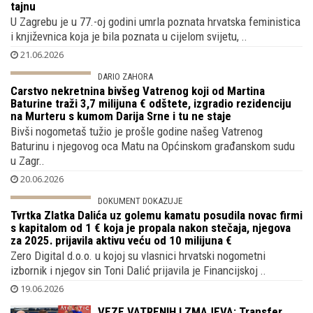
22.06.2026
IN MEMORIAM
Svi su je znali kao Slavenku Drakulić iako
se nije tako prezivala, rođena je kao
Sušanj umrla kao Swartz, vlasnički list
istarske vile, tik do rezidencije Vesne Pusić, otkrio tajnu
U Zagrebu je u 77.-oj godini umrla poznata hrvatska feministica
i književnica koja je bila poznata u cijelom svijetu, ..
21.06.2026
DARIO ZAHORA
Carstvo nekretnina bivšeg Vatrenog koji
od Martina Baturine traži 3,7 milijuna €
odštete, izgradio rezidenciju na Murteru
s kumom Darija Srne i tu ne staje
Bivši nogometaš tužio je prošle godine našeg Vatrenog
Baturinu i njegovog oca Matu na Općinskom građanskom sudu
u Zagr..
20.06.2026
DOKUMENT DOKAZUJE