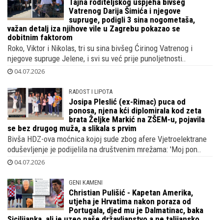
se predstavlja kao čuvar nogometnih zvijezda, a svoju age..
06.07.2026
SJAJNA OBITELJ
Tajna roditeljskog uspjeha bivšeg
Vatrenog Darija Šimića i njegove
supruge, podigli 3 sina nogometaša,
važan detalj iza njihove vile u Zagrebu pokazao se
dobitnim faktorom
Roko, Viktor i Nikolas, tri su sina bivšeg Ćirinog Vatrenog i
njegove supruge Jelene, i svi su već prije punoljetnosti..
04.07.2026
RADOST I LIPOTA
Josipa Pleslić (ex-Rimac) puca od
ponosa, njena kći diplomirala kod zeta
brata Željke Markić na ZŠEM-u, pojavila
se bez drugog muža, a slikala s prvim
Bivša HDZ-ova moćnica kojoj sude zbog afere Vjetroelektrane
oduševljenje je podijelila na društvenim mrežama: 'Moj pon..
04.07.2026