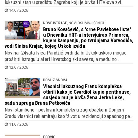
luksuzni stan u središtu Zagreba koji je bivša HTV-ova zvi..
14.07.2026
NOVE ISTRAGE, NOVI OSUMNJIČENICI
Bruno Kovačević, s 'crne Pavlekove liste'
u Dnevniku HRT-a intervjuirao Primorca,
kojem kampanju, po tvrdnjama Varvodića,
vodi Siniša Krajač, kojeg Uskok izviđa
Novinar 24sata Ivica Pandžić tvrdi da bi Uskok uskoro mogao
proširiti istragu u aferi Hrvatskog ski saveza, a među no..
12.07.2026
DOM IZ SNOVA
Vlasnici luksuznog Franc kompleksa
otkrili kako je Gvardiol kupio penthouse,
susjeda mu je bivša žena Jerka Leke,
sada supruga Bruna Petkovića
Novi stambeno - poslovni kompleks u zagrebačkom Donjem
Gradu vlasnici reklamiraju kao 'život u rezidenciji zapadnog pe..
11.07.2026
PODVIG