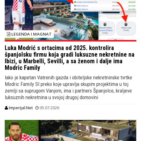
LEGENDA I MAGNAT
Luka Modrić s ortacima od 2025. kontrolira
španjolsku firmu koja gradi luksuzne nekretnine na
Ibizi, u Marbelli, Sevilli, a sa ženom i dalje ima
Modric Family
Iako je kapetan Vatrenih gazda i obiteljske nekretninske tvrtke
Modric Family Sl preko koje upravlja skupim projektima u toj
zemlji sa suprugom Vanjom, ima i partners Španjolce, kraljeve
luksuznih nekretnina u svojoj drugoj domovini
Imperijal.Net
05.07.2026