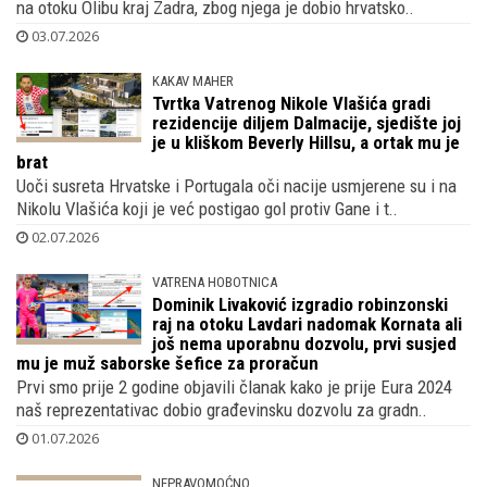
Djed američkog reprezentativca, pokojni Mate Pulišić, rođen je
na otoku Olibu kraj Zadra, zbog njega je dobio hrvatsko..
03.07.2026
KAKAV MAHER
Tvrtka Vatrenog Nikole Vlašića gradi
rezidencije diljem Dalmacije, sjedište joj
je u kliškom Beverly Hillsu, a ortak mu je
brat
Uoči susreta Hrvatske i Portugala oči nacije usmjerene su i na
Nikolu Vlašića koji je već postigao gol protiv Gane i t..
02.07.2026
VATRENA HOBOTNICA
Dominik Livaković izgradio robinzonski
raj na otoku Lavdari nadomak Kornata ali
još nema uporabnu dozvolu, prvi susjed
mu je muž saborske šefice za proračun
Prvi smo prije 2 godine objavili članak kako je prije Eura 2024
naš reprezentativac dobio građevinsku dozvolu za gradn..
01.07.2026