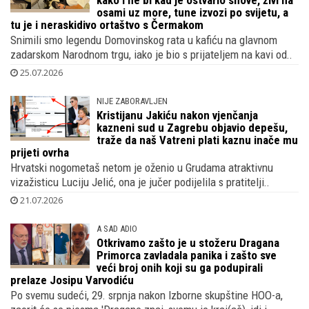
osami uz more, tune izvozi po svijetu, a
tu je i neraskidivo ortaštvo s Čermakom
Snimili smo legendu Domovinskog rata u kafiću na glavnom
zadarskom Narodnom trgu, iako je bio s prijateljem na kavi od..
25.07.2026
NIJE ZABORAVLJEN
Kristijanu Jakiću nakon vjenčanja
kazneni sud u Zagrebu objavio depešu,
traže da naš Vatreni plati kaznu inače mu
prijeti ovrha
Hrvatski nogometaš netom je oženio u Grudama atraktivnu
vizažisticu Luciju Jelić, ona je jučer podijelila s pratitelji..
21.07.2026
A SAD ADIO
Otkrivamo zašto je u stožeru Dragana
Primorca zavladala panika i zašto sve
veći broj onih koji su ga podupirali
prelaze Josipu Varvodiću
Po svemu sudeći, 29. srpnja nakon Izborne skupštine HOO-a,