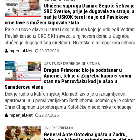
Uhićena supruga Damira Šegote šefica je
SRC Svetice, prije je dugovala za struju, a
sad je USKOK tereti da je od Pavlekove
crne love s mužem kupovala zlato
Pale su nove glave u istrazi oko milijuna koje je odbjegli Vedran
Pavlek isisao iz CRO SKI saveza, u njihovom domu u Zagrebu
uhićen je dugogodišnji direktor u Hrvatskom olimpijskom odboru
Imperijal.Net
23.07.2026
USA TAJNE IZBORNOG GUBITNIKA
Dragan Primorac bio je podstanar u
Americi, tek je u Zagrebu kupio 5-sobni
stan na Pantovčaku kad je ušao u
Sanaderovu vladu
Dok je radio u kalifornijskoj Alamedi živio je u iznajmljenom
apartmanu a u pensilvanijskom Bethlehemu udomio ga je doktor
Chris Chapman u prostorijama Katoličke medicinske fondacije
Imperijal.Net
22.07.2026
UVIJEK SPREMAN
General Ante Gotovina gušta u Zadru,
kako i ne bi kad je ostvario snove, živi na