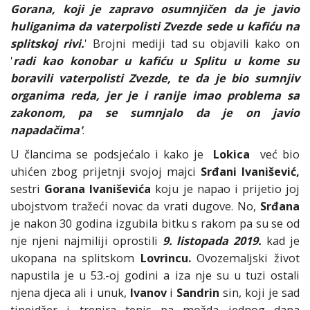
Gorana, koji je zapravo osumnjičen da je javio
huliganima da vaterpolisti Zvezde sede u kafiću na
splitskoj rivi.
' Brojni mediji tad su objavili kako on
'
radi kao konobar u kafiću u Splitu u kome su
boravili vaterpolisti Zvezde, te da je bio sumnjiv
organima reda, jer je i ranije imao problema sa
zakonom, pa se sumnjalo da je on javio
napadačima'
.
U člancima se podsjećalo i kako je
Lokica
već bio
uhićen zbog prijetnji svojoj majci
Srđani Ivanišević,
sestri
Gorana Ivaniševića
koju je napao i prijetio joj
ubojstvom tražeći novac da vrati dugove. No,
Srđana
je nakon 30 godina izgubila bitku s rakom pa su se od
nje njeni najmiliji oprostili
9. listopada 2019.
kad je
ukopana na splitskom
Lovrincu.
Ovozemaljski život
napustila je u 53.-oj godini a iza nje su u tuzi ostali
njena djeca ali i unuk,
Ivanov
i
Sandrin
sin, koji je sad