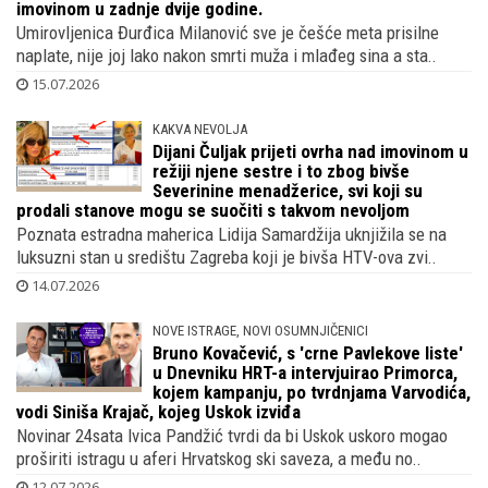
imovinom u zadnje dvije godine.
Umirovljenica Đurđica Milanović sve je češće meta prisilne
naplate, nije joj lako nakon smrti muža i mlađeg sina a sta..
15.07.2026
KAKVA NEVOLJA
Dijani Čuljak prijeti ovrha nad imovinom u
režiji njene sestre i to zbog bivše
Severinine menadžerice, svi koji su
prodali stanove mogu se suočiti s takvom nevoljom
Poznata estradna maherica Lidija Samardžija uknjižila se na
luksuzni stan u središtu Zagreba koji je bivša HTV-ova zvi..
14.07.2026
NOVE ISTRAGE, NOVI OSUMNJIČENICI
Bruno Kovačević, s 'crne Pavlekove liste'
u Dnevniku HRT-a intervjuirao Primorca,
kojem kampanju, po tvrdnjama Varvodića,
vodi Siniša Krajač, kojeg Uskok izviđa
Novinar 24sata Ivica Pandžić tvrdi da bi Uskok uskoro mogao
proširiti istragu u aferi Hrvatskog ski saveza, a među no..
12.07.2026