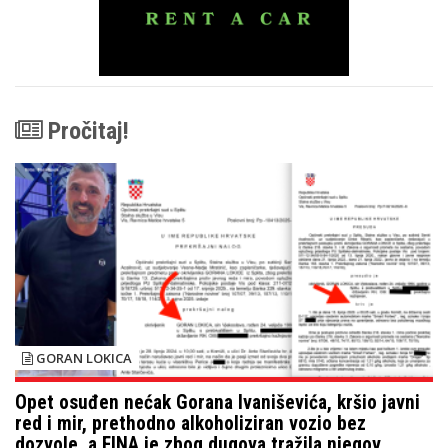
Pročitaj!
GORAN LOKICA
Opet osuđen nećak Gorana Ivaniševića, kršio javni
red i mir, prethodno alkoholiziran vozio bez
dozvole, a FINA je zbog dugova tražila njegov