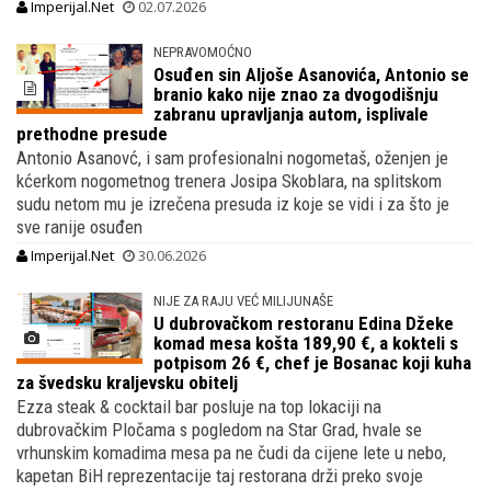
Imperijal.Net
02.07.2026
NEPRAVOMOĆNO
Osuđen sin Aljoše Asanovića, Antonio se
branio kako nije znao za dvogodišnju
zabranu upravljanja autom, isplivale
prethodne presude
Antonio Asanovć, i sam profesionalni nogometaš, oženjen je
kćerkom nogometnog trenera Josipa Skoblara, na splitskom
sudu netom mu je izrečena presuda iz koje se vidi i za što je
sve ranije osuđen
Imperijal.Net
30.06.2026
NIJE ZA RAJU VEĆ MILIJUNAŠE
U dubrovačkom restoranu Edina Džeke
komad mesa košta 189,90 €, a kokteli s
potpisom 26 €, chef je Bosanac koji kuha
za švedsku kraljevsku obitelj
Ezza steak & cocktail bar posluje na top lokaciji na
dubrovačkim Pločama s pogledom na Star Grad, hvale se
vrhunskim komadima mesa pa ne čudi da cijene lete u nebo,
kapetan BiH reprezentacije taj restorana drži preko svoje