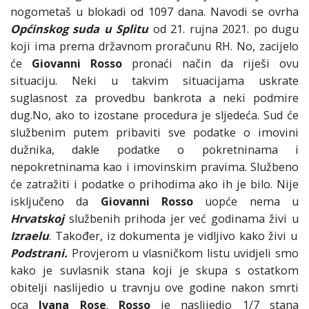
nogometaš u blokadi od 1097 dana. Navodi se ovrha
Općinskog suda u Splitu
od 21. rujna 2021. po dugu
koji ima prema državnom proračunu RH. No, zacijelo
će
Giovanni Rosso
pronaći način da riješi ovu
situaciju. Neki u takvim situacijama uskrate
suglasnost za provedbu bankrota a neki podmire
dug.No, ako to izostane procedura je sljedeća. Sud će
službenim putem pribaviti sve podatke o imovini
dužnika, dakle podatke o pokretninama i
nepokretninama kao i imovinskim pravima. Službeno
će zatražiti i podatke o prihodima ako ih je bilo. Nije
isključeno da
Giovanni Rosso
uopće nema u
Hrvatskoj
službenih prihoda jer već godinama živi u
Izraelu
. Također, iz dokumenta je vidljivo kako živi u
Podstrani.
Provjerom u vlasničkom listu uvidjeli smo
kako je suvlasnik stana koji je skupa s ostatkom
obitelji naslijedio u travnju ove godine nakon smrti
oca
Ivana Rose
.
Rosso
je naslijedio 1/7 stana