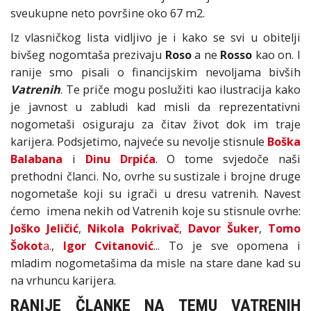
sveukupne neto površine oko 67 m2.
Iz vlasničkog lista vidljivo je i kako se svi u obitelji
bivšeg nogomtaša prezivaju
Roso
a ne
Rosso
kao on. I
ranije smo pisali o financijskim nevoljama bivših
Vatrenih
. Te priče mogu poslužiti kao ilustracija kako
je javnost u zabludi kad misli da reprezentativni
nogometaši osiguraju za čitav život dok im traje
karijera. Podsjetimo, najveće su nevolje stisnule
Boška
Balabana
i
Dinu Drpića
. O tome svjedoče naši
prethodni članci. No, ovrhe su sustizale i brojne druge
nogometaše koji su igrači u dresu vatrenih. Navest
ćemo imena nekih od Vatrenih koje su stisnule ovrhe:
Joško Jeličić
,
Nikola Pokrivač
,
Davor Šuker
,
Tomo
Šokot
a
.,
Igor Cvitanović
... To je sve opomena i
mladim nogometašima da misle na stare dane kad su
na vrhuncu karijera.
RANIJE ČLANKE NA TEMU VATRENIH