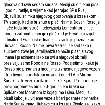
glasova od svih sedam sudaca. Mediji su o njemu pisali
i godinu ranije, u vrijeme kad je trajao SP u Rusiji.
Objavili su snimku njegovog gostovanja u izraelskom
TV studiju kad je briznuo u plač. Naime, Đovani Roso je
inače tada bio stručni televizijski komentator a nije
mogao zatomiti emocije i plač kad je Hrvatska izgubila
u finalu od Francuske. Inače, u Izraelu je poznat kao
Giovanni Rosso. Naime, bivši Vatreni se sad tako i
službeno zove jer je talijanizirao način pisanja svog
imena i prezimena iako se svi u njegovoj obitelji
prezivaju samo Roso a ne Rosso. Podsjetimo i kako je
Rosso bio prisutan u medijima u vrijeme njegove veze s
atraktivnom sportskom novinarkom HTV-a Mirtom
Šurjak. Iz te veze rodila im se i kći Kjara. Prethodno je
bivši nogometaš bio u 20-godišnjem braku sa
Splićankom Moranom iz kojeg ima i sina. Mediji su
pisali kako je u vrijeme veze s kćeri poznate novinarke
Nade Šurjak imao i ljubavnicu u Izraelu. Pisalo se i kako