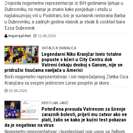
Zvijezda nogometne reprezentacije iz BiH godinama ljetuje u
Dubrovniku, no manje je znano kako posjeduje i etažu u
najluksuznijoj vili u Podstrani, bio je suvlasnik restorana Barba
u Dubrovniku, a zadnjih godina vlasnik je steak & cocktail bara
Ezza Dubrovnik
Imperijal.Net
12.06.2026
SKITALICA SNIMALICA
Legendarni Niko Kranjčar lovio totalne
popuste s kćeri u City Centru dok
Vatreni čekaju dvoboj s Ganom, nije se
pridružio tisućama navijača u Americi
Bivši nogometni reprezentativac i sin neprežaljenog Zlatka Cica
Kranjčara sa svojom jedinicom Loree posjetio je skoro ..
25.06.2026
KRISTIJAN JAKIĆ
Potvrđena presuda Vatrenom za širenje
zaraznih bolesti, prijeti mu zatvor ako ne
plati, žalio se kako je kućni test pokazao
da je negativan na virus
Nogometni reprezentativac i bundesligaš nije uspio sa žalbom