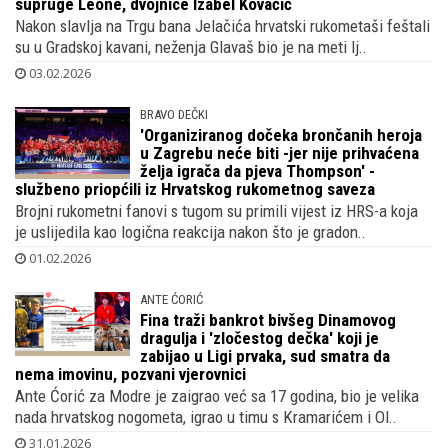
supruge Leone, dvojnice Izabel Kovačić
Nakon slavlja na Trgu bana Jelačića hrvatski rukometaši feštali
su u Gradskoj kavani, neženja Glavaš bio je na meti lj..
03.02.2026
BRAVO DEČKI
'Organiziranog dočeka brončanih heroja
u Zagrebu neće biti -jer nije prihvaćena
želja igrača da pjeva Thompson' -
službeno priopćili iz Hrvatskog rukometnog saveza
Brojni rukometni fanovi s tugom su primili vijest iz HRS-a koja
je uslijedila kao logična reakcija nakon što je gradon..
01.02.2026
ANTE ĆORIĆ
Fina traži bankrot bivšeg Dinamovog
dragulja i 'zločestog dečka' koji je
zabijao u Ligi prvaka, sud smatra da
nema imovinu, pozvani vjerovnici
Ante Ćorić za Modre je zaigrao već sa 17 godina, bio je velika
nada hrvatskog nogometa, igrao u timu s Kramarićem i Ol..
31.01.2026