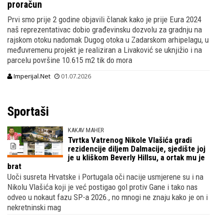
proračun
Prvi smo prije 2 godine objavili članak kako je prije Eura 2024
naš reprezentativac dobio građevinsku dozvolu za gradnju na
rajskom otoku nadomak Dugog otoka u Zadarskom arhipelagu, u
međuvremenu projekt je realiziran a Livaković se uknjižio i na
parcelu površine 10.615 m2 tik do mora
Imperijal.Net
01.07.2026
Sportaši
KAKAV MAHER
Tvrtka Vatrenog Nikole Vlašića gradi
rezidencije diljem Dalmacije, sjedište joj
je u kliškom Beverly Hillsu, a ortak mu je
brat
Uoči susreta Hrvatske i Portugala oči nacije usmjerene su i na
Nikolu Vlašića koji je već postigao gol protiv Gane i tako nas
odveo u nokaut fazu SP-a 2026., no mnogi ne znaju kako je on i
nekretninski mag