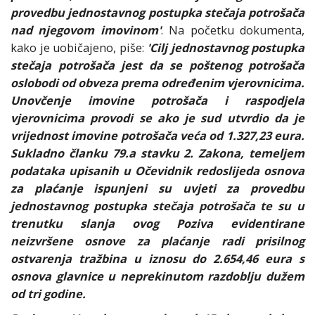
provedbu jednostavnog postupka stečaja potrošača
nad njegovom imovinom'
. Na početku dokumenta,
kako je uobičajeno, piše:
'Cilj jednostavnog postupka
stečaja potrošača jest da se poštenog potrošača
oslobodi od obveza prema određenim vjerovnicima.
Unovčenje imovine potrošača i raspodjela
vjerovnicima provodi se ako je sud utvrdio da je
vrijednost imovine potrošača veća od 1.327,23 eura.
Sukladno članku 79.a stavku 2. Zakona, temeljem
podataka upisanih u Očevidnik redoslijeda osnova
za plaćanje ispunjeni su uvjeti za provedbu
jednostavnog postupka stečaja potrošača te su u
trenutku slanja ovog Poziva evidentirane
neizvršene osnove za plaćanje radi prisilnog
ostvarenja tražbina u iznosu do 2.654,46 eura s
osnova glavnice u neprekinutom razdoblju dužem
od tri godine.