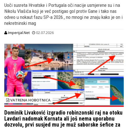
Uoči susreta Hrvatske i Portugala oči nacije usmjerene su i na
Nikolu Vlašića koji je već postigao gol protiv Gane i tako nas
odveo u nokaut fazu SP-a 2026., no mnogi ne znaju kako je on i
nekretninski mag
Imperijal.Net
02.07.2026
VATRENA HOBOTNICA
Dominik Livaković izgradio robinzonski raj na otoku
Lavdari nadomak Kornata ali još nema uporabnu
dozvolu, prvi susjed mu je muž saborske šefice za