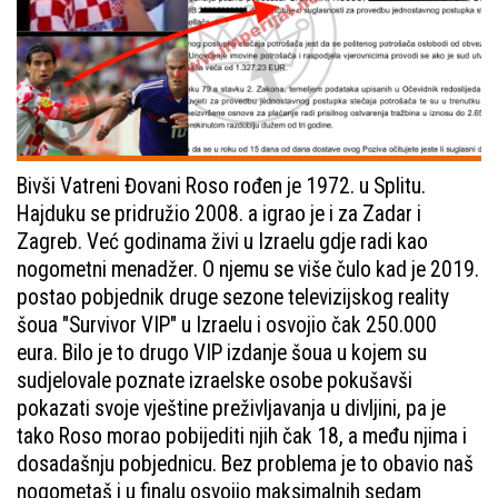
Bivši Vatreni Đovani Roso rođen je 1972. u Splitu.
Hajduku se pridružio 2008. a igrao je i za Zadar i
Zagreb. Već godinama živi u Izraelu gdje radi kao
nogometni menadžer. O njemu se više čulo kad je 2019.
postao pobjednik druge sezone televizijskog reality
šoua "Survivor VIP" u Izraelu i osvojio čak 250.000
eura. Bilo je to drugo VIP izdanje šoua u kojem su
sudjelovale poznate izraelske osobe pokušavši
pokazati svoje vještine preživljavanja u divljini, pa je
tako Roso morao pobijediti njih čak 18, a među njima i
dosadašnju pobjednicu. Bez problema je to obavio naš
nogometaš i u finalu osvojio maksimalnih sedam