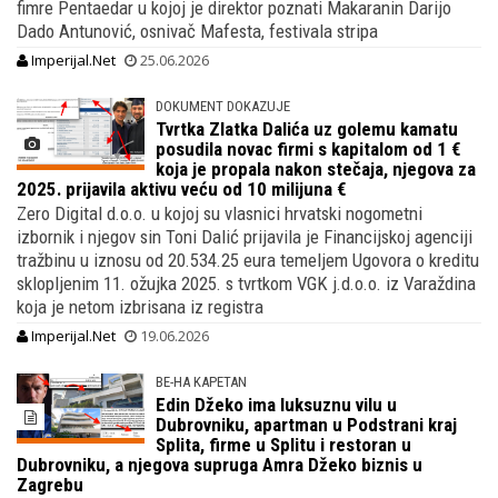
fimre Pentaedar u kojoj je direktor poznati Makaranin Darijo
Dado Antunović, osnivač Mafesta, festivala stripa
Imperijal.Net
25.06.2026
DOKUMENT DOKAZUJE
Tvrtka Zlatka Dalića uz golemu kamatu
posudila novac firmi s kapitalom od 1 €
koja je propala nakon stečaja, njegova za
2025. prijavila aktivu veću od 10 milijuna €
Zero Digital d.o.o. u kojoj su vlasnici hrvatski nogometni
izbornik i njegov sin Toni Dalić prijavila je Financijskoj agenciji
tražbinu u iznosu od 20.534.25 eura temeljem Ugovora o kreditu
sklopljenim 11. ožujka 2025. s tvrtkom VGK j.d.o.o. iz Varaždina
koja je netom izbrisana iz registra
Imperijal.Net
19.06.2026
BE-HA KAPETAN
Edin Džeko ima luksuznu vilu u
Dubrovniku, apartman u Podstrani kraj
Splita, firme u Splitu i restoran u
Dubrovniku, a njegova supruga Amra Džeko biznis u
Zagrebu