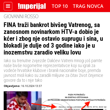
TOP 10
TRAG NOVCA
GIOVANNI ROSSO
DETEKTOR
FOTO SPECIJAL
FINA traži bankrot bivšeg Vatrenog, sa
zanosnom novinarkom HTV-a dobio je
IMPERIJAL VIDEO
RADAR
kćer i zbog nje ostavio suprugu i sina, u
IMPERIJAL & FREETIME
blokadi je dulje od 3 godine iako je u
inozemstvu zaradio veliku lovu
IMPERIJALOVE POZNATE FACE
Iako su trenutne zvijezde Dalićevi Vatreni mnogi još pamte
naše bivše nogometne reprezentativce koji su igrali za
vodeće hrvatske klubove i branili nacionalne boje, premda
javnost misli kako su zaradili milijune za čitav život činjenice
govore da to i nije tako
Objavljeno:
16.10.2024 13:37