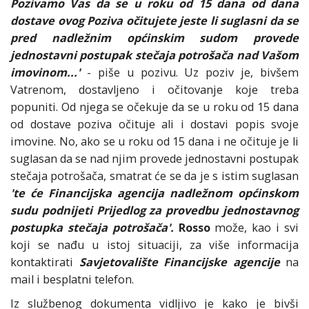
Pozivamo Vas da se u roku od 15 dana od dana
dostave ovog Poziva očitujete jeste li suglasni da se
pred nadležnim općinskim sudom provede
jednostavni postupak stečaja potrošača nad Vašom
imovinom...'
- piše u pozivu. Uz poziv je, bivšem
Vatrenom, dostavljeno i očitovanje koje treba
popuniti. Od njega se očekuje da se u roku od 15 dana
od dostave poziva očituje ali i dostavi popis svoje
imovine. No, ako se u roku od 15 dana i ne očituje je li
suglasan da se nad njim provede jednostavni postupak
stečaja potrošača, smatrat će se da je s istim suglasan
'te će Financijska agencija nadležnom općinskom
sudu podnijeti Prijedlog za provedbu jednostavnog
postupka stečaja potrošača'.
Rosso
može, kao i svi
koji se nađu u istoj situaciji, za više informacija
kontaktirati
Savjetovalište Financijske agencije
na
mail i besplatni telefon.
Iz službenog dokumenta vidljivo je kako je bivši