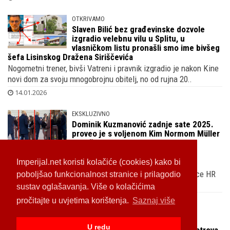
OTKRIVAMO
Slaven Bilić bez građevinske dozvole
izgradio velebnu vilu u Splitu, u
vlasničkom listu pronašli smo ime bivšeg
šefa Lisinskog Dražena Siriščevića
Nogometni trener, bivši Vatreni i pravnik izgradio je nakon Kine
novi dom za svoju mnogobrojnu obitelj, no od rujna 20..
14.01.2026
EKSKLUZIVNO
Dominik Kuzmanović zadnje sate 2025.
proveo je s voljenom Kim Normom Müller
koju čuva od javnosti, atraktivna
Zagrepčanka renta luksuznu vilu na Braču
Imperijal.net koristi kolačiće (cookies) kako bi
Legendarni golman hrvatske rukometne reprezentacije
iskoristio je blagdane da dođe u domovinu, došao je u srce HR
poboljšao funkcionalnost stranice i prilagodio
metr..
sustav oglašavanja. Više o kolačićima
01.01.2026
pročitajte u uvjetima korištenja.
Saznaj više
FOTO SPECIJAL
U redu
Nikad viđeno izdanje Velimira Zajeca,