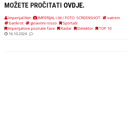
MOŽETE PROČITATI
OVDJE.
Imperijal.Net
IMPERIJAL I..M./ FOTO: SCREENSHOT
vatreni
bankrot
gioavnni rosso
Sportaši
Imperijalove poznate face
Radar
Detektor
TOP 10
16.10.2024