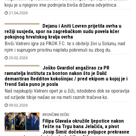
koju je u njegovo ime podnijela bivša državna odvjetnica ..
21.04.2026
Dejanu i Aniti Lovren prijetila ovrha u
režiji susjeda, spor na zagrebačkom sudu povela kćer
pokojnog hrvatskog kralja ovrha
Bivši Vatreni igra za PAOK F.C. te s obitelji živi u Solunu, nad
njim i suprugom prisilnu naplatu pokrenuli su zbog du..
20.02.2026
Joško Gvardiol angažirao za PR
ravnatelja Instituta za bonton nakon što je Dalić
demantirao Redditov kokošinjac / pred ekipom u kojoj je i
frend Saša puno je posla
Naš najskuplji Vatreni opet je u žiži, istodobno dok se oporavlja
od ozljede tibije našao se na meti raznih tračeva ko..
09.02.2026
BRONČANI DEČKI
Filipa Glavaša okružile ljepotice nakon
fešte na Trgu bana Jelačića, a pivot
Josip Šimić dočekao poljupce prekrasne