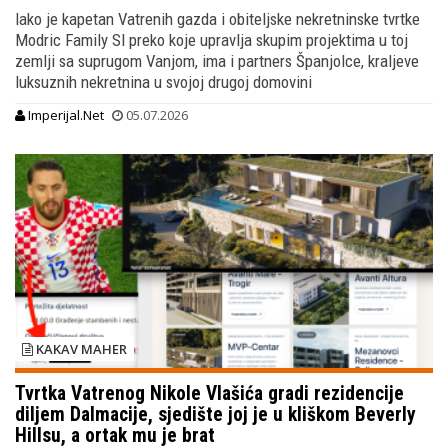
Iako je kapetan Vatrenih gazda i obiteljske nekretninske tvrtke
Modric Family Sl preko koje upravlja skupim projektima u toj
zemlji sa suprugom Vanjom, ima i partners Španjolce, kraljeve
luksuznih nekretnina u svojoj drugoj domovini
Imperijal.Net
05.07.2026
KAKAV MAHER
Tvrtka Vatrenog Nikole Vlašića gradi rezidencije
diljem Dalmacije, sjedište joj je u kliškom Beverly
Hillsu, a ortak mu je brat