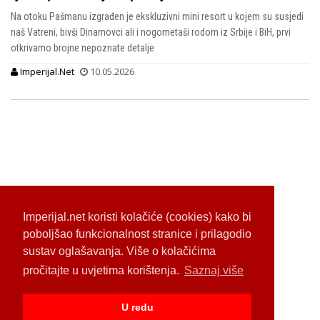
Na otoku Pašmanu izgrađen je ekskluzivni mini resort u kojem su susjedi
naš Vatreni, bivši Dinamovci ali i nogometaši rodom iz Srbije i BiH, prvi
otkrivamo brojne nepoznate detalje
Imperijal.Net
10.05.2026
Imperijal.net koristi kolačiće (cookies) kako bi
poboljšao funkcionalnost stranice i prilagodio
sustav oglašavanja. Više o kolačićima
pročitajte u uvjetima korištenja.
Saznaj više
U redu