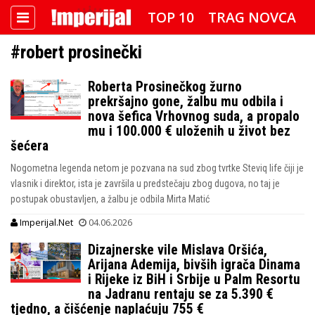
TOP 10
TRAG NOVCA
#robert prosinečki
DETEKTOR
FOTO SPECIJAL
Roberta Prosinečkog žurno
IMPERIJAL VIDEO
RADAR
prekršajno gone, žalbu mu odbila i
nova šefica Vrhovnog suda, a propalo
IMPERIJAL & FREETIME
mu i 100.000 € uloženih u život bez
šećera
IMPERIJALOVE POZNATE FACE
Nogometna legenda netom je pozvana na sud zbog tvrtke Steviq life čiji je
vlasnik i direktor, ista je završila u predstečaju zbog dugova, no taj je
postupak obustavljen, a žalbu je odbila Mirta Matić
Imperijal.Net
04.06.2026
Dizajnerske vile Mislava Oršića,
Arijana Ademija, bivših igrača Dinama
i Rijeke iz BiH i Srbije u Palm Resortu
na Jadranu rentaju se za 5.390 €
tjedno, a čišćenje naplaćuju 755 €