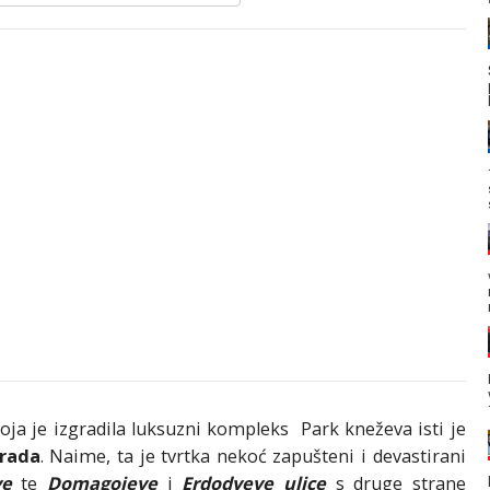
oja je izgradila luksuzni kompleks Park kneževa isti je
rada
. Naime, ta je tvrtka nekoć zapušteni i devastirani
ve
te
Domagojeve
i
Erdodyeve ulice
s druge strane