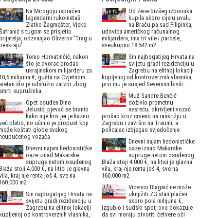
Na Mirogoju ispraćen
Od žene bivšeg izbornika
legendarni rukometaš
kupila skoro cijelu uvalu
Zlatko Žagmešter, Vjeko
na Braču pa sad Filipinka,
Šafranić s tugom se prisjetio
udovica američkog računalnog
prijatelja, odzvanjao Oliverov 'Trag u
milijardera, ima tri vile i parcele,
beskraju'
sveukupno 18.542 m2
Tomo Horvatinčić, nakon
Sin najbogatijeg Hrvata na
što je dvorac prodao
svijetu gradi rezidenciju u
ukrajinskom milijarderu za
Zagrebu na elitnoj lokaciji
10,5 milijuna €, gušta na Cvjetnom
kupljenoj od kontroverznih vlasnika,
sretan što je odslužio zatvor zbog
prvi mu je susjed Severinin bivši
smrti supružnika
Muž Sandre Benčić
Opet osuđen Dino
doživio prometnu
Jelusić, pjevač se branio
nesreću, okrivljeni vozač
kako nije kriv jer je kaznu
prošao kroz crveno na raskrižju u
već platio, no učinio je propust koji
Zagrebu i završio na Traumi, a
može koštati globe svakog
policajac izbjegao svjedočenje
neupućenog vozača
Dnevni najam hedonističke
Dnevni najam hedonističke
oaze iznad Makarske
oaze iznad Makarske
supruge netom osuđenog
supruge netom osuđenog
Blaža stoji 4.000 €, na litici je glavna
Blaža stoji 4.000 €, na litici je glavna
vila, kraj nje renta još 4, sve na
vila, kraj nje renta još 4, sve na
160.000 m2
160.000 m2
Vicenco Blagaić ne može
Sin najbogatijeg Hrvata na
uknjižiti ZG stan plaćen
svijetu gradi rezidenciju u
skoro pola milijuna €,
Zagrebu na elitnoj lokaciji
izgubio i sudski spor, ovo dokazuje
kupljenoj od kontroverznih vlasnika,
da svi moraju otvoriti četvere oči