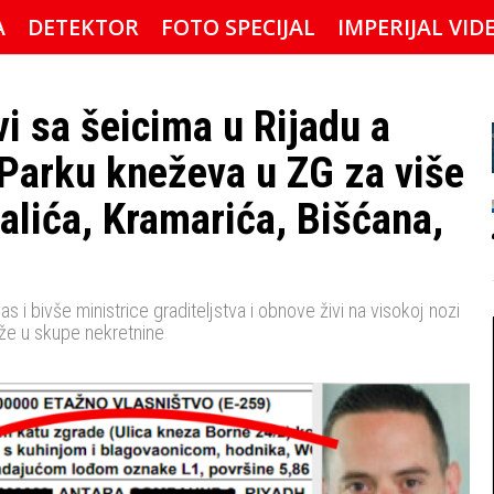
A
DETEKTOR
FOTO SPECIJAL
IMPERIJAL VID
i sa šeicima u Rijadu a
u Parku kneževa u ZG za više
Dalića, Kramarića, Bišćana,
 i bivše ministrice graditeljstva i obnove živi na visokoj nozi
aže u skupe nekretnine