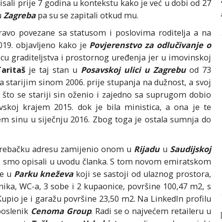
isali prije 7 godina u kontekstu kako je već u dobi od 27
u
Zagreba
pa su se zapitali otkud mu.
pravo povezane sa statusom i poslovima roditelja a na
019. objavljeno kako je
Povjerenstvo za odlučivanje o
cu graditeljstva i prostornog uređenja jer u imovinskoj
aritaš
je taj stan u
Posavskoj ulici u Zagrebu
od 73
 starijim sinom 2006. prije stupanja na dužnost, a svoj
 što se stariji sin oženio i zajedno sa suprugom dobio
vskoj krajem 2015. dok je bila ministica, a ona je te
m sinu u siječnju 2016. Zbog toga je ostala sumnja do
rebačku adresu zamijenio onom u
Rijadu
u
Saudijskoj
i smo opisali u uvodu članka. S tom novom emiratskom
de u
Parku kneževa
koji se sastoji od ulaznog prostora,
ka, WC-a, 3 sobe i 2 kupaonice, površine 100,47 m2, s
pio je i garažu površine 23,50 m2. Na LinkedIn profilu
poslenik
Cenoma Group
. Radi se o najvećem retaileru u