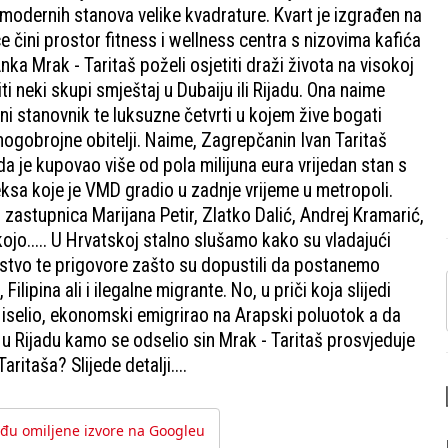
 modernih stanova velike kvadrature. Kvart je izgrađen na
e čini prostor fitness i wellness centra s nizovima kafića
a Mrak - Taritaš poželi osjetiti draži života na visokoj
i neki skupi smještaj u Dubaiju ili Rijadu. Ona naime
i stanovnik te luksuzne četvrti u kojem žive bogati
mnogobrojne obitelji. Naime, Zagrepčanin Ivan Taritaš
ada je kupovao više od pola milijuna eura vrijedan stan s
sa koje je VMD gradio u zadnje vrijeme u metropoli.
zastupnica Marijana Petir, Zlatko Dalić, Andrej Kramarić,
jo..... U Hrvatskoj stalno slušamo kako su vladajući
emstvo te prigovore zašto su dopustili da postanemo
ipina ali i ilegalne migrante. No, u priči koja slijedi
 iselio, ekonomski emigrirao na Arapski poluotok a da
 u Rijadu kamo se odselio sin Mrak - Taritaš prosvjeduje
itaša? Slijede detalji....
đu omiljene izvore na Googleu