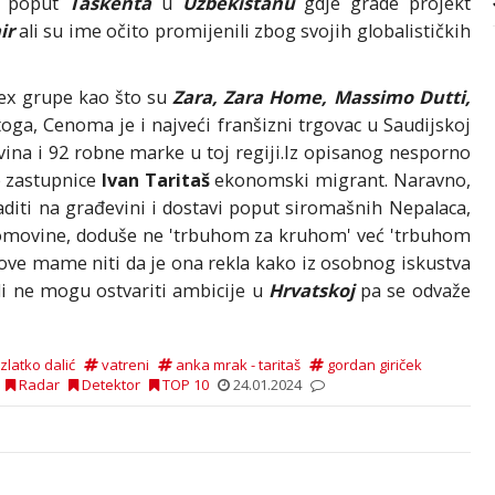
je poput
Taškenta
u
Uzbekistanu
gdje grade projekt
ir
ali su ime očito promijenili zbog svojih globalističkih
tex grupe kao što su
Zara, Zara Home, Massimo Dutti,
toga, Cenoma je i najveći franšizni trgovac u Saudijskoj
ina i 92 robne marke u toj regiji.Iz opisanog nesporno
e zastupnice
Ivan Taritaš
ekonomski migrant. Naravno,
aditi na građevini i dostavi poput siromašnih Nepalaca,
 domovine, doduše ne 'trbuhom za kruhom' već 'trbuhom
gove mame niti da je ona rekla kako iz osobnog iskustva
udi ne mogu ostvariti ambicije u
Hrvatskoj
pa se odvaže
zlatko dalić
vatreni
anka mrak - taritaš
gordan giriček
Radar
Detektor
TOP 10
24.01.2024