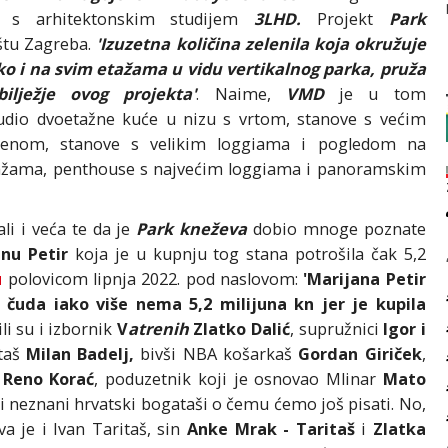
ji s arhitektonskim studijem
3LHD.
Projekt
Park
štu Zagreba.
'Izuzetna količina zelenila koja okružuje
ko i na svim etažama u vidu vertikalnog parka, pruža
ilježje ovog projekta'
. Naime,
VMD
je u tom
udio dvoetažne kuće u nizu s vrtom, stanove s većim
renom, stanove s velikim loggiama i pogledom na
 etažama, penthouse s najvećim loggiama i panoramskim
ali i veća te da je
Park kneževa
dobio mnoge poznate
anu Petir
koja je u kupnju tog stana potrošila čak 5,2
u
polovicom lipnja 2022. pod naslovom:
'Marijana Petir
i čuda iako više nema 5,2 milijuna kn jer je kupila
li su i izbornik
V
atrenih
Zlatko Dalić
, supružnici
Igor i
taš
Milan Badelj,
bivši NBA košarkaš
Gordan Giriček
,
n
Reno Korać
, poduzetnik koji je osnovao Mlinar
Mato
i i neznani hrvatski bogataši o čemu ćemo još pisati. No,
 je i Ivan Taritaš, sin
Anke Mrak - Taritaš
i
Zlatka