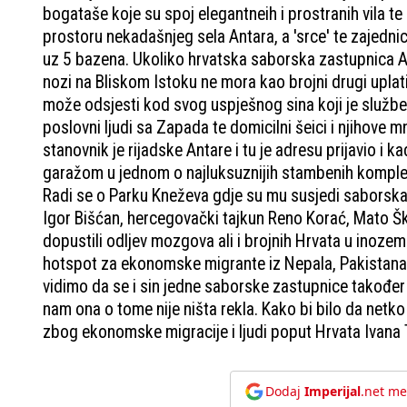
bogataše koje su spoj elegantneih i prostranih vila te
prostoru nekadašnjeg sela Antara, a 'srce' te zajednic
uz 5 bazena. Ukoliko hrvatska saborska zastupnica Ank
nozi na Bliskom Istoku ne mora kao brojni drugi uplatit
može odsjesti kod svog uspješnog sina koji je služben
poslovni ljudi sa Zapada te domicilni šeici i njihove 
stanovnik je rijadske Antare i tu je adresu prijavio i k
garažom u jednom o najluksuznijih stambenih komplek
Radi se o Parku Kneževa gdje su mu susjedi saborska 
Igor Bišćan, hercegovački tajkun Reno Korać, Mato Ško
dopustili odljev mozgova ali i brojnih Hrvata u inoz
hotspot za ekonomske migrante iz Nepala, Pakistana, Fil
vidimo da se i sin jedne saborske zastupnice također
nam ona o tome nije ništa rekla. Kako bi bilo da netko
zbog ekonomske migracije i ljudi poput Hrvata Ivana Tar
Dodaj
Imperijal
.net me