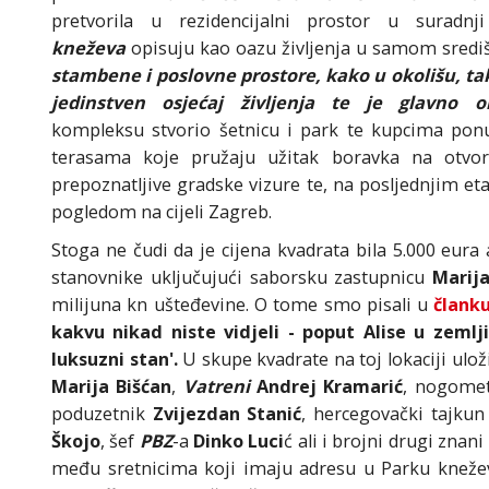
pretvorila u rezidencijalni prostor u suradn
kneževa
opisuju kao oazu življenja u samom sredi
stambene i poslovne prostore, kako u okolišu, ta
jedinstven osjećaj življenja te je glavno ob
kompleksu stvorio šetnicu i park te kupcima pon
terasama koje pružaju užitak boravka na otvo
prepoznatljive gradske vizure te, na posljednjim
pogledom na cijeli Zagreb.
Stoga ne čudi da je cijena kvadrata bila 5.000 eura 
stanovnike uključujući saborsku zastupnicu
Marij
milijuna kn ušteđevine. O tome smo pisali u
člank
kakvu nikad niste vidjeli - poput Alise u zemlj
luksuzni stan'.
U skupe kvadrate na toj lokaciji uloži
Marija Bišćan
,
Vatreni
Andrej Kramarić
, nogome
poduzetnik
Zvijezdan Stanić
, hercegovački tajku
Škojo
, šef
PBZ
-a
Dinko Luci
ć ali i brojni drugi znan
među sretnicima koji imaju adresu u Parku kneževa