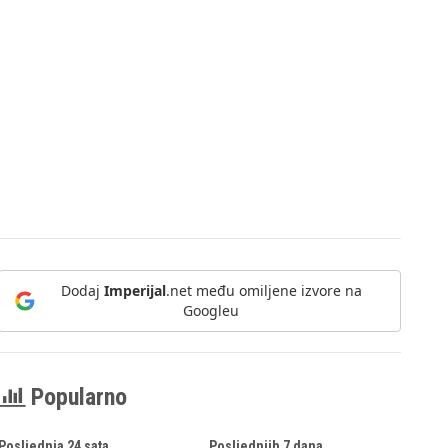
Dodaj
Imperijal
.net među omiljene izvore na
Googleu
Popularno
Posljednja 24 sata
Posljednjih 7 dana