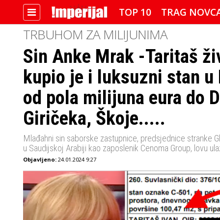
TOP 10
TRAG NOVC
TRBUHOM ZA MILIJUNIMA
Sin Anke Mrak -Taritaš živ
IMPERIJALOVE POZNATE FACE
kupio je i luksuzni stan 
od pola milijuna eura do 
Giričeka, Škoje.....
Mlađahni sin saborske zastupnice, predsjednice stranke Glas
u Saudijskoj Arabiji kao zaposlenik Cenoma Group, lovu ul
Objavljeno:
24.01.2024 9:27