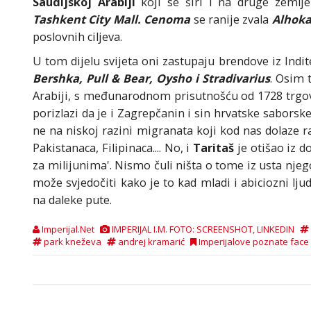
Saudijskoj Arabiji
koji se širi i na druge zeml
Tashkent City Mall.
Cenoma
se ranije zvala
Alhoka
poslovnih ciljeva.
U tom dijelu svijeta oni zastupaju brendove iz Indi
Bershka, Pull & Bear, Oysho i Stradivarius
. Osim 
Arabiji, s međunarodnom prisutnošću od 1728 trgov
porizlazi da je i Zagrepčanin i sin hrvatske saborsk
ne na niskoj razini migranata koji kod nas dolaze r
Pakistanaca, Filipinaca.... No, i
Taritaš
je otišao iz
za milijunima'. Nismo čuli ništa o tome iz usta nje
može svjedočiti kako je to kad mladi i abiciozni lj
na daleke pute.
Imperijal.Net
IMPERIJAL I.M. FOTO: SCREENSHOT, LINKEDIN
park kneževa
andrej kramarić
Imperijalove poznate face