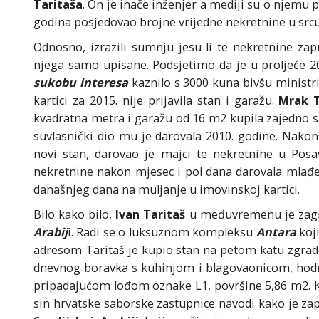
Taritaša
. On je inače inženjer a mediji su o njemu p
godina posjedovao brojne vrijedne nekretnine u src
Odnosno, izrazili sumnju jesu li te nekretnine za
njega samo upisane. Podsjetimo da je u proljeće 2
sukobu interesa
kaznilo s 3000 kuna bivšu ministri
kartici za 2015. nije prijavila stan i garažu.
Mrak T
kvadratna metra i garažu od 16 m2 kupila zajedno sa
suvlasnički dio mu je darovala 2010. godine. Nakon
novi stan, darovao je majci te nekretnine u Posa
nekretnine nakon mjesec i pol dana darovala mlađe
današnjeg dana na muljanje u imovinskoj kartici.
Bilo kako bilo,
Ivan Taritaš
u međuvremenu je zag
Arabij
i. Radi se o luksuznom kompleksu
Antara
koj
adresom Taritaš je kupio stan na petom katu zgra
dnevnog boravka s kuhinjom i blagovaonicom, hodni
pripadajućom lođom oznake L1, površine 5,86 m2. Ku
sin hrvatske saborske zastupnice navodi kako je za