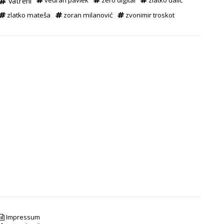
vatreni
vedran pavlek
zero digital
zlatko dalić
zlatko mateša
zoran milanović
zvonimir troskot
Impressum