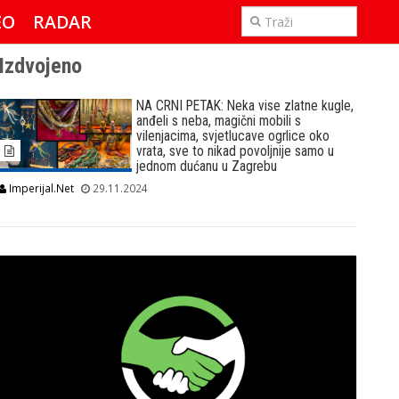
EO
RADAR
IMPERIJAL & FREETIME
Izdvojeno
NA CRNI PETAK: Neka vise zlatne kugle,
anđeli s neba, magični mobili s
vilenjacima, svjetlucave ogrlice oko
vrata, sve to nikad povoljnije samo u
jednom dućanu u Zagrebu
Imperijal.Net
29.11.2024