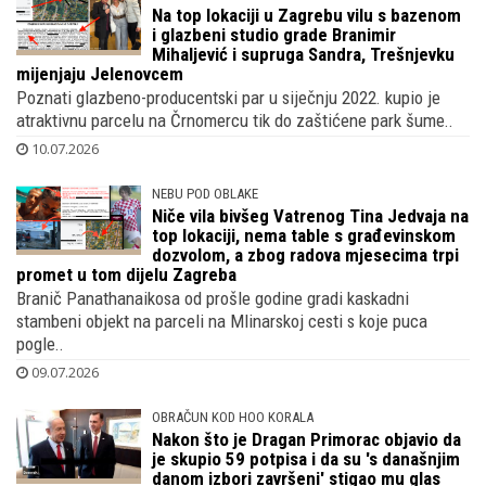
Na top lokaciji u Zagrebu vilu s bazenom
i glazbeni studio grade Branimir
Mihaljević i supruga Sandra, Trešnjevku
mijenjaju Jelenovcem
Poznati glazbeno-producentski par u siječnju 2022. kupio je
atraktivnu parcelu na Črnomercu tik do zaštićene park šume..
10.07.2026
NEBU POD OBLAKE
Niče vila bivšeg Vatrenog Tina Jedvaja na
top lokaciji, nema table s građevinskom
dozvolom, a zbog radova mjesecima trpi
promet u tom dijelu Zagreba
Branič Panathanaikosa od prošle godine gradi kaskadni
stambeni objekt na parceli na Mlinarskoj cesti s koje puca
pogle..
09.07.2026
OBRAČUN KOD HOO KORALA
Nakon što je Dragan Primorac objavio da
je skupio 59 potpisa i da su 's današnjim
danom izbori završeni' stigao mu glas