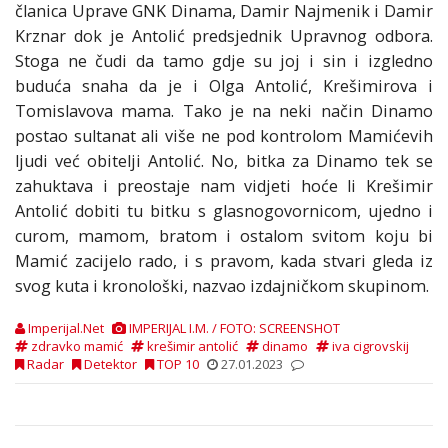
članica Uprave GNK Dinama, Damir Najmenik i Damir
Krznar dok je Antolić predsjednik Upravnog odbora.
Stoga ne čudi da tamo gdje su joj i sin i izgledno
buduća snaha da je i Olga Antolić, Krešimirova i
Tomislavova mama. Tako je na neki način Dinamo
postao sultanat ali više ne pod kontrolom Mamićevih
ljudi već obitelji Antolić. No, bitka za Dinamo tek se
zahuktava i preostaje nam vidjeti hoće li Krešimir
Antolić dobiti tu bitku s glasnogovornicom, ujedno i
curom, mamom, bratom i ostalom svitom koju bi
Mamić zacijelo rado, i s pravom, kada stvari gleda iz
svog kuta i kronološki, nazvao izdajničkom skupinom.
Imperijal.Net
IMPERIJAL I.M. / FOTO: SCREENSHOT
zdravko mamić
krešimir antolić
dinamo
iva cigrovskij
Radar
Detektor
TOP 10
27.01.2023