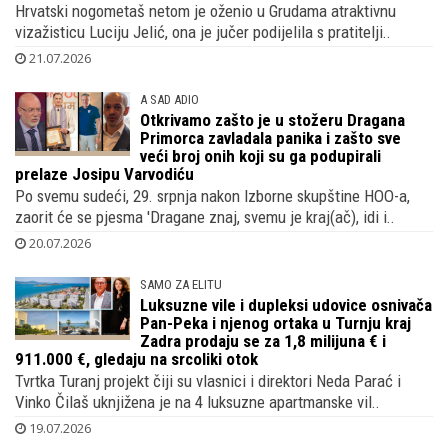
Hrvatski nogometaš netom je oženio u Grudama atraktivnu
vizažisticu Luciju Jelić, ona je jučer podijelila s pratitelji..
21.07.2026
A SAD ADIO
Otkrivamo zašto je u stožeru Dragana
Primorca zavladala panika i zašto sve
veći broj onih koji su ga podupirali
prelaze Josipu Varvodiću
Po svemu sudeći, 29. srpnja nakon Izborne skupštine HOO-a,
zaorit će se pjesma 'Dragane znaj, svemu je kraj(ač), idi i..
20.07.2026
SAMO ZA ELITU
Luksuzne vile i dupleksi udovice osnivača
Pan-Peka i njenog ortaka u Turnju kraj
Zadra prodaju se za 1,8 milijuna € i
911.000 €, gledaju na srcoliki otok
Tvrtka Turanj projekt čiji su vlasnici i direktori Neda Parać i
Vinko Čilaš uknjižena je na 4 luksuzne apartmanske vil..
19.07.2026