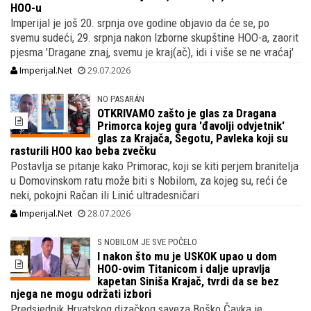
HOO-u
Imperijal je još 20. srpnja ove godine objavio da će se, po
svemu sudeći, 29. srpnja nakon Izborne skupštine HOO-a, zaorit
pjesma 'Dragane znaj, svemu je kraj(ač), idi i više se ne vraćaj'
Imperijal.Net
29.07.2026
NO PASARÁN
OTKRIVAMO zašto je glas za Dragana
Primorca kojeg gura 'đavolji odvjetnik'
glas za Krajača, Šegotu, Pavleka koji su
rasturili HOO kao beba zvečku
Postavlja se pitanje kako Primorac, koji se kiti perjem branitelja
u Domovinskom ratu može biti s Nobilom, za kojeg su, reći će
neki, pokojni Račan ili Linić ultradesničari
Imperijal.Net
28.07.2026
S NOBILOM JE SVE POČELO
I nakon što mu je USKOK upao u dom
HOO-ovim Titanicom i dalje upravlja
kapetan Siniša Krajač, tvrdi da se bez
njega ne mogu održati izbori
Predsjednik Hrvatskog dizačkog saveza Boško Čavka je