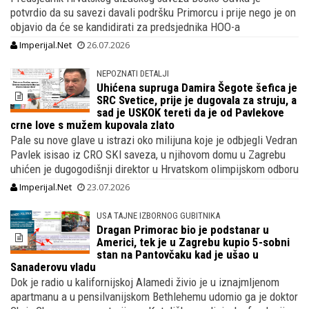
potvrdio da su savezi davali podršku Primorcu i prije nego je on
objavio da će se kandidirati za predsjednika HOO-a
Imperijal.Net
26.07.2026
NEPOZNATI DETALJI
Uhićena supruga Damira Šegote šefica je
SRC Svetice, prije je dugovala za struju, a
sad je USKOK tereti da je od Pavlekove
crne love s mužem kupovala zlato
Pale su nove glave u istrazi oko milijuna koje je odbjegli Vedran
Pavlek isisao iz CRO SKI saveza, u njihovom domu u Zagrebu
uhićen je dugogodišnji direktor u Hrvatskom olimpijskom odboru
Imperijal.Net
23.07.2026
USA TAJNE IZBORNOG GUBITNIKA
Dragan Primorac bio je podstanar u
Americi, tek je u Zagrebu kupio 5-sobni
stan na Pantovčaku kad je ušao u
Sanaderovu vladu
Dok je radio u kalifornijskoj Alamedi živio je u iznajmljenom
apartmanu a u pensilvanijskom Bethlehemu udomio ga je doktor