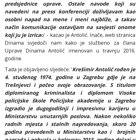
predsjednice uprave. Ostale navode koji su
navedeni na press konferenciji doživljavam kao
osobni napad na mene i meni najbliže, a takav
način komunikacije ostavljam na savjesti onome
koji ju je izrica
o' - kazao je Antolić. Inače, web stranica
Dinama svjedoči nam kako je službeno za člana
Uprave Dinama Antolić imenovan u travnju 2016.
godine.
Tada je objavljeno sljedeće: '
Krešimir Antolić rođen je
4. studenog 1974. godine u Zagrebu gdje je na
Trešnjevci i počeo svoje obrazovanje. S titulom
diplomiranog kriminalista i diplomom Visoke
policijske škole Policijske akademije u Zagrebu
izgradio je dugogodišnji i impresivnu karijeru u
Ministarstvu unutarnjih poslova. Nakon nekoliko
radnih mjesta i stalnih napredovanja, skoro 20
godina provedenih u Ministarstvu kao i brojnih
nagrada i pohvala u kolovozu 2013. godine dolazi u