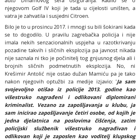
auto Dinamovog šefa osiguranja. Radilo se o
njegovom Golf IV koji je tada u cijelosti uništen, a
vatra je zahvatila i susjedni Citroen.
Bilo je to u prosincu 2017. i mnogi su bili šokirani kada
se to dogodilo. U pravilu zagrebačka policija i nije
imala nekih senzacionalnih uspjeha u razotkrivanju
pozadine takvih i sličnih eksplozija pa javnost nikada
nije saznala ni tko je počinitelj tog gnjusnog djela ali i
brojnih sličnih podmetnutih eksplozija. No, ni
Krešimir Antolić nije ostao dužan Mamiću pa je tako
nakon njegovih optužbi za medije izjavio: '
Ja sam
svojevoljno otišao iz policije 2013. godine kao
višestruko nagrađeni i odlikovani diplomirani
kriminalist. Vezano za zapošljavanja u klubu, ja
sam inicirao zapošljavanje četiri osobe, od kojih je
jedna djelatnica na poslovima čišćenja, zatim
policijski službenik višestruko nagrađivan i
odlikovan koji je zaposlen kao voditelj klupskog