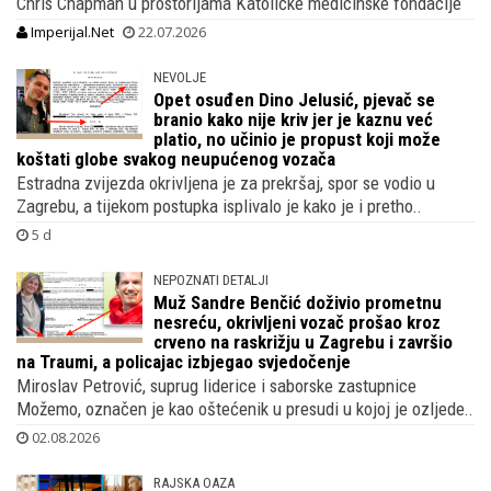
Chris Chapman u prostorijama Katoličke medicinske fondacije
Imperijal.Net
22.07.2026
NEVOLJE
Opet osuđen Dino Jelusić, pjevač se
branio kako nije kriv jer je kaznu već
platio, no učinio je propust koji može
koštati globe svakog neupućenog vozača
Estradna zvijezda okrivljena je za prekršaj, spor se vodio u
Zagrebu, a tijekom postupka isplivalo je kako je i pretho..
5 d
NEPOZNATI DETALJI
Muž Sandre Benčić doživio prometnu
nesreću, okrivljeni vozač prošao kroz
crveno na raskrižju u Zagrebu i završio
na Traumi, a policajac izbjegao svjedočenje
Miroslav Petrović, suprug liderice i saborske zastupnice
Možemo, označen je kao oštećenik u presudi u kojoj je ozljede..
02.08.2026
RAJSKA OAZA