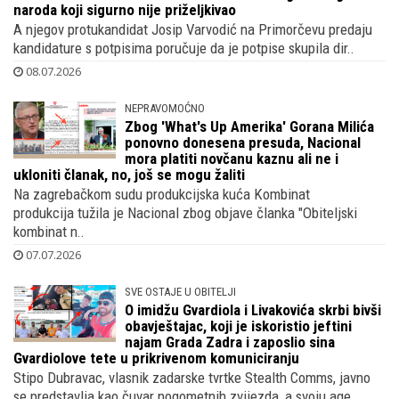
naroda koji sigurno nije priželjkivao
A njegov protukandidat Josip Varvodić na Primorčevu predaju
kandidature s potpisima poručuje da je potpise skupila dir..
08.07.2026
NEPRAVOMOĆNO
Zbog 'What's Up Amerika' Gorana Milića
ponovno donesena presuda, Nacional
mora platiti novčanu kaznu ali ne i
ukloniti članak, no, još se mogu žaliti
Na zagrebačkom sudu produkcijska kuća Kombinat
produkcija tužila je Nacional zbog objave članka "Obiteljski
kombinat n..
07.07.2026
SVE OSTAJE U OBITELJI
O imidžu Gvardiola i Livakovića skrbi bivši
obavještajac, koji je iskoristio jeftini
najam Grada Zadra i zaposlio sina
Gvardiolove tete u prikrivenom komuniciranju
Stipo Dubravac, vlasnik zadarske tvrtke Stealth Comms, javno
se predstavlja kao čuvar nogometnih zvijezda, a svoju age..