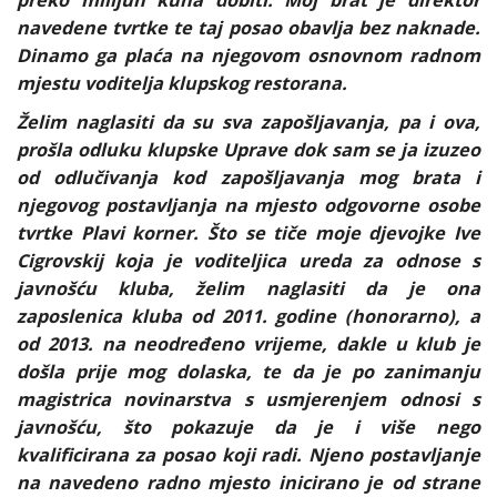
preko milijun kuna dobiti. Moj brat je direktor
navedene tvrtke te taj posao obavlja bez naknade.
Dinamo ga plaća na njegovom osnovnom radnom
mjestu voditelja klupskog restorana.
Želim naglasiti da su sva zapošljavanja, pa i ova,
prošla odluku klupske Uprave dok sam se ja izuzeo
od odlučivanja kod zapošljavanja mog brata i
njegovog postavljanja na mjesto odgovorne osobe
tvrtke Plavi korner. Što se tiče moje djevojke Ive
Cigrovskij koja je voditeljica ureda za odnose s
javnošću kluba, želim naglasiti da je ona
zaposlenica kluba od 2011. godine (honorarno), a
od 2013. na neodređeno vrijeme, dakle u klub je
došla prije mog dolaska, te da je po zanimanju
magistrica novinarstva s usmjerenjem odnosi s
javnošću, što pokazuje da je i više nego
kvalificirana za posao koji radi. Njeno postavljanje
na navedeno radno mjesto inicirano je od strane