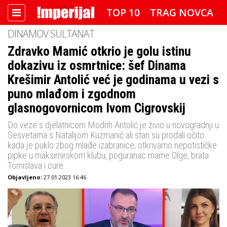
TOP 10
TRAG NOVCA
DINAMOV SULTANAT
DETEKTOR
FOTO SPECIJAL
Zdravko Mamić otkrio je golu istinu
dokazivu iz osmrtnice: šef Dinama
IMPERIJAL VIDEO
RADAR
Krešimir Antolić već je godinama u vezi s
IMPERIJAL & FREETIME
puno mlađom i zgodnom
glasnogovornicom Ivom Cigrovskij
IMPERIJALOVE POZNATE FACE
Do veze s djelatnicom Modrih Antolić je živio u novogradnji u
Sesvetama s Natalijom Kuzmanić ali stan su prodali očito
kada je puklo zbog mlađe izabranice, otkrivamo nepotističke
pipke u maksimirskom klubu, poguranac mame Olge, brata
Tomislava i cure...
Objavljeno:
27.01.2023 16:46