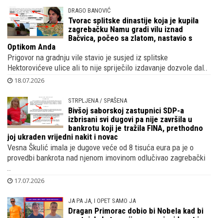
DRAGO BANOVIĆ
Tvorac splitske dinastije koja je kupila
zagrebačku Namu gradi vilu iznad
Bačvica, počeo sa zlatom, nastavio s
Optikom Anda
Prigovor na gradnju vile stavio je susjed iz splitske
Hektorovićeve ulice ali to nije spriječilo izdavanje dozvole dal..
18.07.2026
STRPLJENA / SPAŠENA
Bivšoj saborskoj zastupnici SDP-a
izbrisani svi dugovi pa nije završila u
bankrotu koji je tražila FINA, prethodno
joj ukraden vrijedni nakit i novac
Vesna Škulić imala je dugove veće od 8 tisuća eura pa je o
provedbi bankrota nad njenom imovinom odlučivao zagrebački
..
17.07.2026
JA PA JA, I OPET SAMO JA
Dragan Primorac dobio bi Nobela kad bi