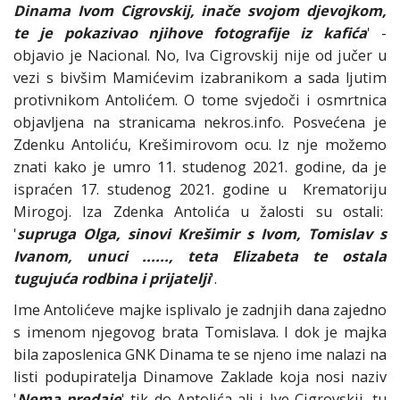
Dinama Ivom Cigrovskij, inače svojom djevojkom,
te je pokazivao njihove fotografije iz kafića
' -
objavio je Nacional. No, Iva Cigrovskij nije od jučer u
vezi s bivšim Mamićevim izabranikom a sada ljutim
protivnikom Antolićem. O tome svjedoči i osmrtnica
objavljena na stranicama nekros.info. Posvećena je
Zdenku Antoliću, Krešimirovom ocu. Iz nje možemo
znati kako je umro 11. studenog 2021. godine, da je
ispraćen 17. studenog 2021. godine u Krematoriju
Mirogoj. Iza Zdenka Antolića u žalosti su ostali:
'
supruga Olga, sinovi Krešimir s Ivom, Tomislav s
Ivanom, unuci ......, teta Elizabeta te ostala
tugujuća rodbina i prijatelji
'.
Ime Antolićeve majke isplivalo je zadnjih dana zajedno
s imenom njegovog brata Tomislava. I dok je majka
bila zaposlenica GNK Dinama te se njeno ime nalazi na
listi podupiratelja Dinamove Zaklade koja nosi naziv
'
Nema predaje
' tik do Antolića ali i Ive Cigrovskij, tu