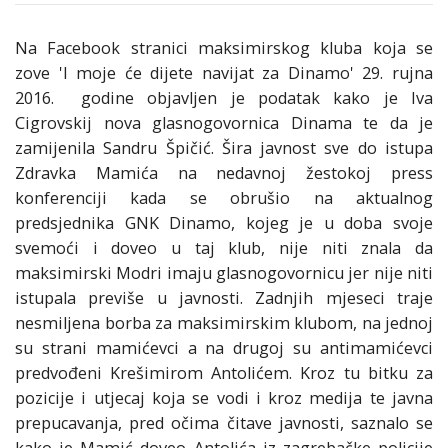
Na Facebook stranici maksimirskog kluba koja se
zove 'I moje će dijete navijat za Dinamo' 29. rujna
2016. godine objavljen je podatak kako je Iva
Cigrovskij nova glasnogovornica Dinama te da je
zamijenila Sandru Špičić. Šira javnost sve do istupa
Zdravka Mamića na nedavnoj žestokoj press
konferenciji kada se obrušio na aktualnog
predsjednika GNK Dinamo, kojeg je u doba svoje
svemoći i doveo u taj klub, nije niti znala da
maksimirski Modri imaju glasnogovornicu jer nije niti
istupala previše u javnosti. Zadnjih mjeseci traje
nesmiljena borba za maksimirskim klubom, na jednoj
su strani mamićevci a na drugoj su antimamićevci
predvođeni Krešimirom Antolićem. Kroz tu bitku za
pozicije i utjecaj koja se vodi i kroz medija te javna
prepucavanja, pred očima čitave javnosti, saznalo se