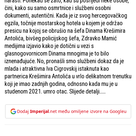
narasti. Ponekad se zato, kad su posrijedi neke osobe,
čini, kako su samo osmrtnice i službeni osobni
dokumenti, autentični. Kada je iz svog hercegovačkog
egzila, točnije mostarskog hotela u kojem je održao
presicu na kojoj se obrušio na šefa Dinama Krešimira
Antolića, bivšeg policijskog šefa, Zdravko Mamić
medijima izjavio kako je dotični u vezi s
glasnogovornicom Dinama mnogima je to bilo
iznenađujuće. No, pronašli smo službeni dokaz da je
mlada i atraktivna Iva Cigrovskij istaknuta kao
partnerica Krešimira Antolića u vrlo delikatnom trenutku
koji je imao zadnjih godina, odnosno kada mu je u
studenom 2021. umro otac. Slijede detalji.....
Dodaj
Imperijal
.net među omiljene izvore na Googleu