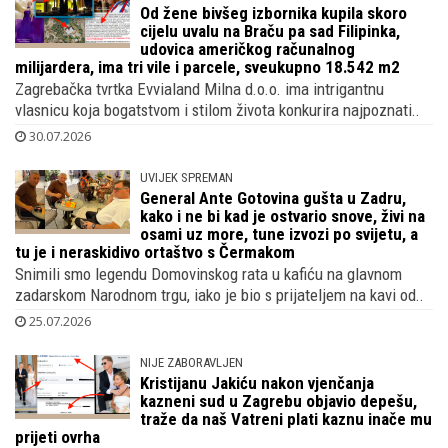
Od žene bivšeg izbornika kupila skoro
cijelu uvalu na Braču pa sad Filipinka,
udovica američkog računalnog
milijardera, ima tri vile i parcele, sveukupno 18.542 m2
Zagrebačka tvrtka Evvialand Milna d.o.o. ima intrigantnu
vlasnicu koja bogatstvom i stilom života konkurira najpoznati..
30.07.2026
UVIJEK SPREMAN
General Ante Gotovina gušta u Zadru,
kako i ne bi kad je ostvario snove, živi na
osami uz more, tune izvozi po svijetu, a
tu je i neraskidivo ortaštvo s Čermakom
Snimili smo legendu Domovinskog rata u kafiću na glavnom
zadarskom Narodnom trgu, iako je bio s prijateljem na kavi od..
25.07.2026
NIJE ZABORAVLJEN
Kristijanu Jakiću nakon vjenčanja
kazneni sud u Zagrebu objavio depešu,
traže da naš Vatreni plati kaznu inače mu
prijeti ovrha