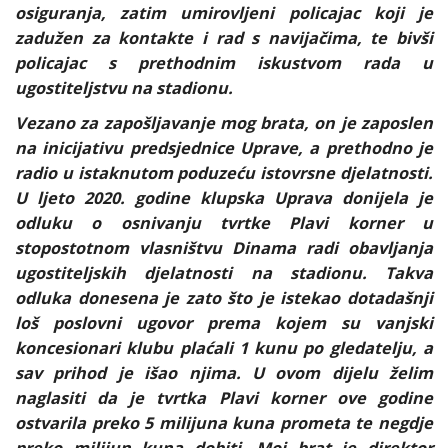
osiguranja, zatim umirovljeni policajac koji je
zadužen za kontakte i rad s navijačima, te bivši
policajac s prethodnim iskustvom rada u
ugostiteljstvu na stadionu.
Vezano za zapošljavanje mog brata, on je zaposlen
na inicijativu predsjednice Uprave, a prethodno je
radio u istaknutom poduzeću istovrsne djelatnosti.
U ljeto 2020. godine klupska Uprava donijela je
odluku o osnivanju tvrtke Plavi korner u
stopostotnom vlasništvu Dinama radi obavljanja
ugostiteljskih djelatnosti na stadionu. Takva
odluka donesena je zato što je istekao dotadašnji
loš poslovni ugovor prema kojem su vanjski
koncesionari klubu plaćali 1 kunu po gledatelju, a
sav prihod je išao njima. U ovom dijelu želim
naglasiti da je tvrtka Plavi korner ove godine
ostvarila preko 5 milijuna kuna prometa te negdje