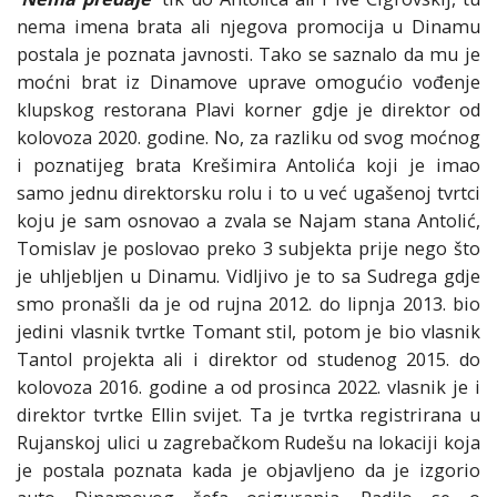
nema imena brata ali njegova promocija u Dinamu
postala je poznata javnosti. Tako se saznalo da mu je
moćni brat iz Dinamove uprave omogućio vođenje
klupskog restorana Plavi korner gdje je direktor od
kolovoza 2020. godine. No, za razliku od svog moćnog
i poznatijeg brata Krešimira Antolića koji je imao
samo jednu direktorsku rolu i to u već ugašenoj tvrtci
koju je sam osnovao a zvala se Najam stana Antolić,
Tomislav je poslovao preko 3 subjekta prije nego što
je uhljebljen u Dinamu. Vidljivo je to sa Sudrega gdje
smo pronašli da je od rujna 2012. do lipnja 2013. bio
jedini vlasnik tvrtke Tomant stil, potom je bio vlasnik
Tantol projekta ali i direktor od studenog 2015. do
kolovoza 2016. godine a od prosinca 2022. vlasnik je i
direktor tvrtke Ellin svijet. Ta je tvrtka registrirana u
Rujanskoj ulici u zagrebačkom Rudešu na lokaciji koja
je postala poznata kada je objavljeno da je izgorio