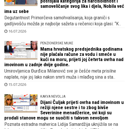
postojala kategorija za narcisoidnost i
samoveličanje svog lika i djela, Nobila već
ima uz sebe
Degutantnost Primorčeva samohvalisanja, koja graniči s
gadljivošću možda je najbolje sažeta u rečenici koja glasi: “K..
16.07.2026
PENZIONERSKE MUKE
Mama hrvatskog predsjednika godinama
nije plaćala račune za vodu i smeće u
kući na moru, prijeti joj četvrta ovrha nad
imovinom u zadnje dvije godine.
Umirovljenica Đurđica Milanović sve je češće meta prisilne
naplate, nije joj lako nakon smrti muža i mlađeg sina a sta..
15.07.2026
KAKVA NEVOLJA
Dijani Čuljak prijeti ovrha nad imovinom u
režiji njene sestre i to zbog bivše
Severinine menadžerice, svi koji su
prodali stanove mogu se suočiti s takvom nevoljom
Poznata estradna maherica Lidija Samardžija uknjižila se na