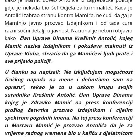
kako je Mamić doveo Antolića iz zagrebačke policije
gdje je nekada bio šef Odjela za kriminalitet. Kada je
Antolić izabrao stranu kontra Mamića, ne čudi da ga je
Maminjo javno prozvao izdajnikom i od tada cure
razni sočni detalji u javnost. Nacional je netom objavio
kako '
član Uprave Dinama Krešimir Antolić, kojeg
Mamić naziva izdajnikom i pokušava maknuti iz
Uprave Kluba, shvatio da ga Mamićevi ljudi prate i
sve prijavio policij
i'.
U članku su napisali: 'Ne isključujem mogućnost
fizičkog napada na mene i definitivno sam na
oprezu”, rekao je to u uskom krugu svojih
suradnika Krešimir Antolić, član Uprave Dinama
kojeg je Zdravko Mamić na press konferenciji
prošlog četvrtka prozvao izdajnikom i cijelim
spektrom pogrdnih imena. Na toj press konferenciji
u Mostaru Mamić je prozvao Antolića da je za
vrijeme radnog vremena bio u kafiću s djelatnicom