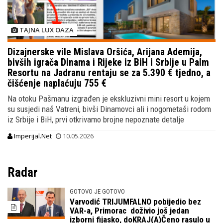
TAJNA LUX OAZA
Dizajnerske vile Mislava Oršića, Arijana Ademija,
bivših igrača Dinama i Rijeke iz BiH i Srbije u Palm
Resortu na Jadranu rentaju se za 5.390 € tjedno, a
čišćenje naplaćuju 755 €
Na otoku Pašmanu izgrađen je ekskluzivni mini resort u kojem
su susjedi naš Vatreni, bivši Dinamovci ali i nogometaši rodom
iz Srbije i BiH, prvi otkrivamo brojne nepoznate detalje
Imperijal.Net
10.05.2026
Radar
GOTOVO JE GOTOVO
Varvodić TRIJUMFALNO pobijedio bez
VAR-a, Primorac doživio još jedan
izborni fijasko, doKRAJ(A)Čeno rasulo u