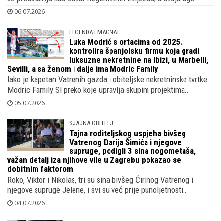
06.07.2026
LEGENDA I MAGNAT
Luka Modrić s ortacima od 2025.
kontrolira španjolsku firmu koja gradi
luksuzne nekretnine na Ibizi, u Marbelli,
Sevilli, a sa ženom i dalje ima Modric Family
Iako je kapetan Vatrenih gazda i obiteljske nekretninske tvrtke
Modric Family Sl preko koje upravlja skupim projektima..
05.07.2026
SJAJNA OBITELJ
Tajna roditeljskog uspjeha bivšeg
Vatrenog Darija Šimića i njegove
supruge, podigli 3 sina nogometaša,
važan detalj iza njihove vile u Zagrebu pokazao se
dobitnim faktorom
Roko, Viktor i Nikolas, tri su sina bivšeg Ćirinog Vatrenog i
njegove supruge Jelene, i svi su već prije punoljetnosti..
04.07.2026