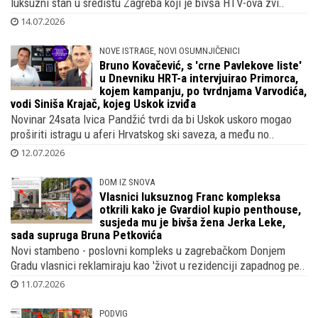
luksuzni stan u središtu Zagreba koji je bivša HTV-ova zvi..
14.07.2026
NOVE ISTRAGE, NOVI OSUMNJIČENICI
Bruno Kovačević, s 'crne Pavlekove liste'
u Dnevniku HRT-a intervjuirao Primorca,
kojem kampanju, po tvrdnjama Varvodića,
vodi Siniša Krajač, kojeg Uskok izviđa
Novinar 24sata Ivica Pandžić tvrdi da bi Uskok uskoro mogao
proširiti istragu u aferi Hrvatskog ski saveza, a među no..
12.07.2026
DOM IZ SNOVA
Vlasnici luksuznog Franc kompleksa
otkrili kako je Gvardiol kupio penthouse,
susjeda mu je bivša žena Jerka Leke,
sada supruga Bruna Petkovića
Novi stambeno - poslovni kompleks u zagrebačkom Donjem
Gradu vlasnici reklamiraju kao 'život u rezidenciji zapadnog pe..
11.07.2026
PODVIG