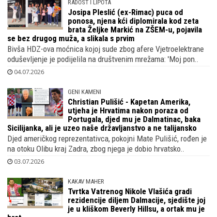
RADOST I LIPOTA
Josipa Pleslić (ex-Rimac) puca od
ponosa, njena kći diplomirala kod zeta
brata Željke Markić na ZŠEM-u, pojavila
se bez drugog muža, a slikala s prvim
Bivša HDZ-ova moćnica kojoj sude zbog afere Vjetroelektrane
oduševljenje je podijelila na društvenim mrežama: 'Moj pon..
04.07.2026
GENI KAMENI
Christian Pulišić - Kapetan Amerika,
utjeha je Hrvatima nakon poraza od
Portugala, djed mu je Dalmatinac, baka
Sicilijanka, ali je uzeo naše državljanstvo a ne talijansko
Djed američkog reprezentativca, pokojni Mate Pulišić, rođen je
na otoku Olibu kraj Zadra, zbog njega je dobio hrvatsko..
03.07.2026
KAKAV MAHER
Tvrtka Vatrenog Nikole Vlašića gradi
rezidencije diljem Dalmacije, sjedište joj
je u kliškom Beverly Hillsu, a ortak mu je