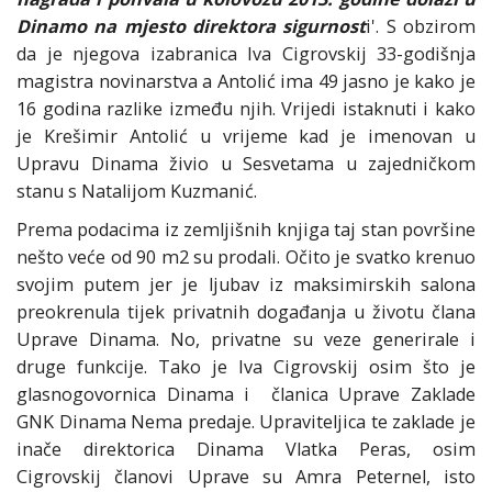
Dinamo na mjesto direktora sigurnost
i'. S obzirom
da je njegova izabranica Iva Cigrovskij 33-godišnja
magistra novinarstva a Antolić ima 49 jasno je kako je
16 godina razlike između njih. Vrijedi istaknuti i kako
je Krešimir Antolić u vrijeme kad je imenovan u
Upravu Dinama živio u Sesvetama u zajedničkom
stanu s Natalijom Kuzmanić.
Prema podacima iz zemljišnih knjiga taj stan površine
nešto veće od 90 m2 su prodali. Očito je svatko krenuo
svojim putem jer je ljubav iz maksimirskih salona
preokrenula tijek privatnih događanja u životu člana
Uprave Dinama. No, privatne su veze generirale i
druge funkcije. Tako je Iva Cigrovskij osim što je
glasnogovornica Dinama i članica Uprave Zaklade
GNK Dinama Nema predaje. Upraviteljica te zaklade je
inače direktorica Dinama Vlatka Peras, osim
Cigrovskij članovi Uprave su Amra Peternel, isto