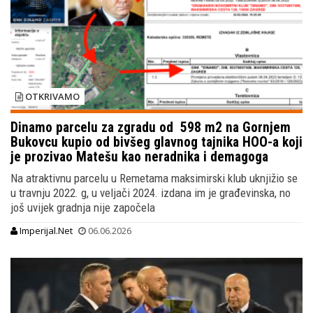
OTKRIVAMO
Dinamo parcelu za zgradu od 598 m2 na Gornjem
Bukovcu kupio od bivšeg glavnog tajnika HOO-a koji
je prozivao Matešu kao neradnika i demagoga
Na atraktivnu parcelu u Remetama maksimirski klub uknjižio se
u travnju 2022. g, u veljači 2024. izdana im je građevinska, no
još uvijek gradnja nije započela
Imperijal.Net
06.06.2026