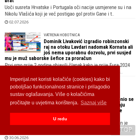
brat
Uoči susreta Hrvatske i Portugala oči nacije usmjerene su i na
Nikolu Vlašića koji je već postigao gol protiv Gane i t..
02.07.2026
VATRENA HOBOTNICA
Dominik Livaković izgradio robinzonski
raj na otoku Lavdari nadomak Kornata ali
još nema uporabnu dozvolu, prvi susjed
mu je muž saborske šefice za proračun
Prvi smo prije 2 godine objavili članak kako je prije Eura 2024
naš reprezentativac dobio građevinsku dozvolu za gradn..
Imperijal.net koristi kolačiće (cookies) kako bi
01.07.2026
poboljšao funkcionalnost stranice i prilagodio
NEPRAVOMOĆNO
sustav oglašavanja. Više o kolačićima
Osuđen sin Aljoše Asanovića, Antonio se
pročitajte u uvjetima korištenja.
Saznaj više
branio kako nije znao za dvogodišnju
zabranu upravljanja autom, isplivale
prethodne presude
U redu
Antonio Asanovć, i sam profesionalni nogometaš, oženjen je
TOP
kćerkom nogometnog trenera Josipa Skoblara, na splitskom su..
30.06.2026