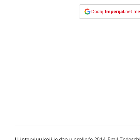
Dodaj
Imperijal
.net me
U intervjuu koji je dao u proljeće 2014. Emil Tedesch