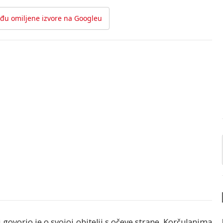
đu omiljene izvore na Googleu
i govorio je o svojoj obitelji s očeve strane, Korčulanima