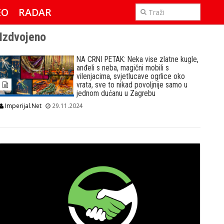
EO
RADAR
IMPERIJAL & FREETIME
Izdvojeno
NA CRNI PETAK: Neka vise zlatne kugle,
anđeli s neba, magični mobili s
vilenjacima, svjetlucave ogrlice oko
vrata, sve to nikad povoljnije samo u
jednom dućanu u Zagrebu
Imperijal.Net
29.11.2024