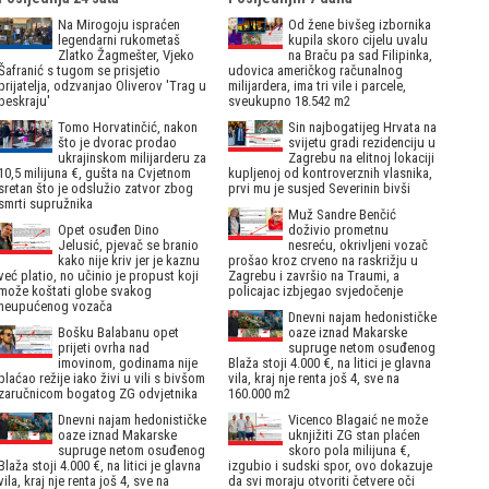
Na Mirogoju ispraćen
Od žene bivšeg izbornika
legendarni rukometaš
kupila skoro cijelu uvalu
Zlatko Žagmešter, Vjeko
na Braču pa sad Filipinka,
Šafranić s tugom se prisjetio
udovica američkog računalnog
prijatelja, odzvanjao Oliverov 'Trag u
milijardera, ima tri vile i parcele,
beskraju'
sveukupno 18.542 m2
Tomo Horvatinčić, nakon
Sin najbogatijeg Hrvata na
što je dvorac prodao
svijetu gradi rezidenciju u
ukrajinskom milijarderu za
Zagrebu na elitnoj lokaciji
10,5 milijuna €, gušta na Cvjetnom
kupljenoj od kontroverznih vlasnika,
sretan što je odslužio zatvor zbog
prvi mu je susjed Severinin bivši
smrti supružnika
Muž Sandre Benčić
Opet osuđen Dino
doživio prometnu
Jelusić, pjevač se branio
nesreću, okrivljeni vozač
kako nije kriv jer je kaznu
prošao kroz crveno na raskrižju u
već platio, no učinio je propust koji
Zagrebu i završio na Traumi, a
može koštati globe svakog
policajac izbjegao svjedočenje
neupućenog vozača
Dnevni najam hedonističke
Bošku Balabanu opet
oaze iznad Makarske
prijeti ovrha nad
supruge netom osuđenog
imovinom, godinama nije
Blaža stoji 4.000 €, na litici je glavna
plaćao režije iako živi u vili s bivšom
vila, kraj nje renta još 4, sve na
zaručnicom bogatog ZG odvjetnika
160.000 m2
Dnevni najam hedonističke
Vicenco Blagaić ne može
oaze iznad Makarske
uknjižiti ZG stan plaćen
supruge netom osuđenog
skoro pola milijuna €,
Blaža stoji 4.000 €, na litici je glavna
izgubio i sudski spor, ovo dokazuje
vila, kraj nje renta još 4, sve na
da svi moraju otvoriti četvere oči