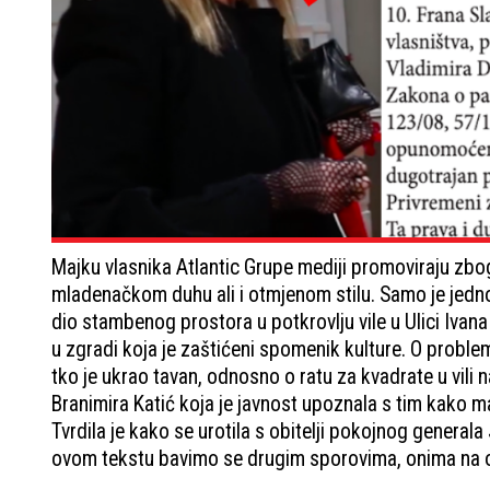
Majku vlasnika Atlantic Grupe mediji promoviraju zbo
mladenačkom duhu ali i otmjenom stilu. Samo je jedn
dio stambenog prostora u potkrovlju vile u Ulici Ivana
u zgradi koja je zaštićeni spomenik kulture. O problem
tko je ukrao tavan, odnosno o ratu za kvadrate u vil
Branimira Katić koja je javnost upoznala s tim kako ma
Tvrdila je kako se urotila s obitelji pokojnog generala
ovom tekstu bavimo se drugim sporovima, onima na ot