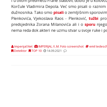
I u ovom predmetu Frane Sladović dobio je u kolovo
Korčule Vladimira Depola. Već smo pisali o raznim
dužnosnika. Tako smo
pisali
o zemljišnim sporovim
Plenkovića, Vjekoslava Raos - Plenković,
tužbi
prot
predsjednika Zorana Milanovića ali i o
sporu
njego
nema reda dok akteri ne uzmu stvar u svoje ruke i 
Imperijal.Net
IMPERIJAL /I..M. Foto screenshot
emil tedesch
Detektor
TOP 10
14.09.2021