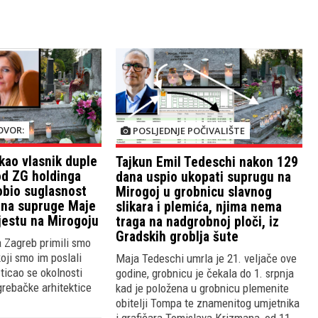
OVOR:
POSLJEDNJE POČIVALIŠTE
kao vlasnik duple
Tajkun Emil Tedeschi nakon 129
od ZG holdinga
dana uspio ukopati suprugu na
dobio suglasnost
Mirogoj u grobnicu slavnog
ena supruge Maje
slikara i plemića, njima nema
estu na Mirogoju
traga na nadgrobnoj ploči, iz
Gradskih groblja šute
a Zagreb primili smo
oji smo im poslali
Maja Tedeschi umrla je 21. veljače ove
 ticao se okolnosti
godine, grobnicu je čekala do 1. srpnja
rebačke arhitektice
kad je položena u grobnicu plemenite
obitelji Tompa te znamenitog umjetnika
i grafičara Tomislava Krizmana, od 11