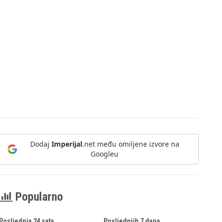
Dodaj
Imperijal
.net među omiljene izvore na
Googleu
Popularno
Posljednja 24 sata
Posljednjih 7 dana