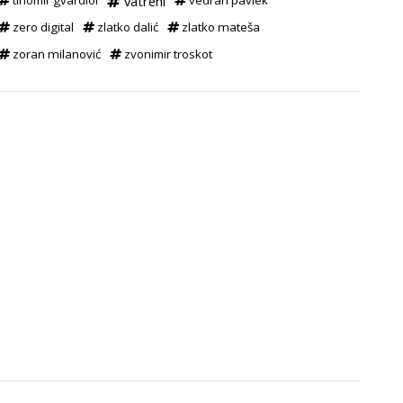
tihomir gvardiol
vatreni
vedran pavlek
zero digital
zlatko dalić
zlatko mateša
zoran milanović
zvonimir troskot