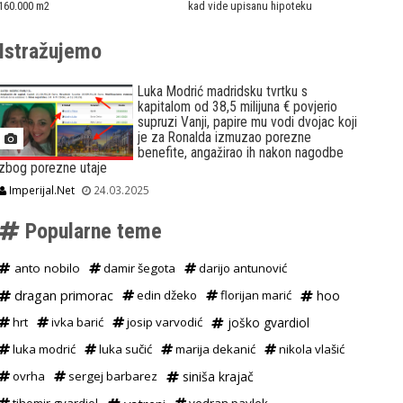
160.000 m2
kad vide upisanu hipoteku
Istražujemo
Luka Modrić madridsku tvrtku s
kapitalom od 38,5 milijuna € povjerio
supruzi Vanji, papire mu vodi dvojac koji
je za Ronalda izmuzao porezne
benefite, angažirao ih nakon nagodbe
zbog porezne utaje
Imperijal.Net
24.03.2025
Popularne teme
anto nobilo
damir šegota
darijo antunović
dragan primorac
edin džeko
florijan marić
hoo
hrt
ivka barić
josip varvodić
joško gvardiol
luka modrić
luka sučić
marija dekanić
nikola vlašić
ovrha
sergej barbarez
siniša krajač