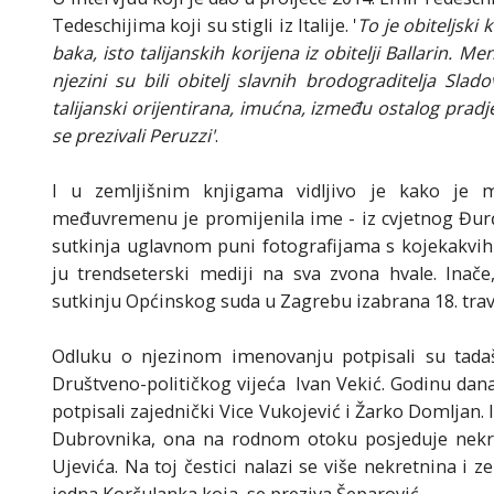
Tedeschijima koji su stigli iz Italije. '
To je obiteljski 
baka, isto talijanskih korijena iz obitelji Ballarin. 
njezini su bili obitelj slavnih brodograditelja Sla
talijanski orijentirana, imućna, između ostalog prad
se prezivali Peruzzi'
.
I u zemljišnim knjigama vidljivo je kako je m
međuvremenu je promijenila ime - iz cvjetnog Đurđ
sutkinja uglavnom puni fotografijama s kojekakvih
ju trendseterski mediji na sva zvona hvale. Inač
sutkinju Općinskog suda u Zagrebu izabrana 18. travn
Odluku o njezinom imenovanju potpisali su tadaš
Društveno-političkog vijeća Ivan Vekić. Godinu dana 
potpisali zajednički Vice Vukojević i Žarko Domljan. 
Dubrovnika, ona na rodnom otoku posjeduje nekret
Ujevića. Na toj čestici nalazi se više nekretnina i 