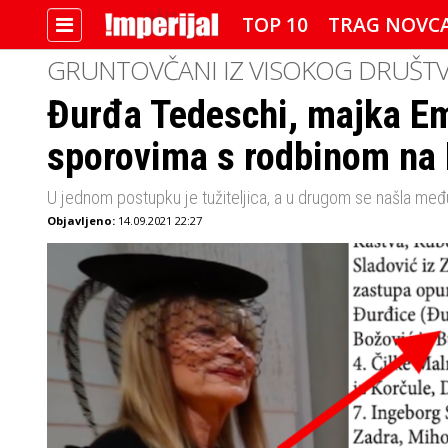
TOP 10
TRAG NOVC
GRUNTOVČANI IZ VISOKOG DRUŠT
Đurđa Tedeschi, majka Em
IMPERIJALOVE POZNATE FACE
sporovima s rodbinom na 
U jednom postupku je tužiteljica, a u drugom se našla međ
Objavljeno:
14.09.2021 22:27