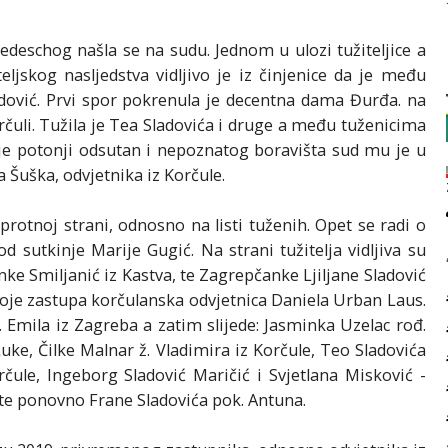
deschog našla se na sudu. Jednom u ulozi tužiteljice a
eljskog nasljedstva vidljivo je iz činjenice da je među
vić. Prvi spor pokrenula je decentna dama Đurđa. na
čuli. Tužila je Tea Sladovića i druge a među tuženicima
je potonji odsutan i nepoznatog boravišta sud mu je u
 Šuška, odvjetnika iz Korčule.
otnoj strani, odnosno na listi tuženih. Opet se radi o
 sutkinje Marije Gugić. Na strani tužitelja vidljiva su
nke Smiljanić iz Kastva, te Zagrepčanke Ljiljane Sladović
 koje zastupa korčulanska odvjetnica Daniela Urban Laus.
. Emila iz Zagreba a zatim slijede: Jasminka Uzelac rođ.
Luke, Čilke Malnar ž. Vladimira iz Korčule, Teo Sladovića
orčule, Ingeborg Sladović Maričić i Svjetlana Misković -
, te ponovno Frane Sladovića pok. Antuna.