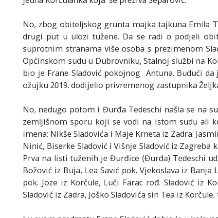
jedna Korčulanka koja se preziva Šeparović.
No, zbog obiteljskog grunta majka tajkuna Emila Te
drugi put u ulozi tužene. Da se radi o podjeli obit
suprotnim stranama više osoba s prezimenom Slado
Općinskom sudu u Dubrovniku, Stalnoj službi na Kor
bio je Frane Sladović pokojnog Antuna. Budući da 
ožujku 2019. dodijelio privremenog zastupnika Željka
No, nedugo potom i Đurđa Tedeschi našla se na supr
zemljišnom sporu koji se vodi na istom sudu ali kod
imena: Nikše Sladovića i Maje Krneta iz Zadra. Jasmi
Ninić, Biserke Sladović i Višnje Sladović iz Zagreba
Prva na listi tuženih je Đurđice (Đurđa) Tedeschi ud
Božović iz Buja, Lea Savić pok. Vjekoslava iz Banja 
pok. Joze iz Korčule, Luči Farac rođ. Sladović iz K
Sladović iz Zadra, Joško Sladovića sin Tea iz Korčule