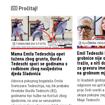
Pročitaj!
SLUŽBENI ODG
TANGOM DO STOTE
Emil Tedeschi 
Mama Emila Tedeschija opet
grobnice nije 
tužena zbog grunta, Đurđa
tražio, a niti 
Tedeschi spori se godinama s
za gravuru im
rodbinom zbog nasljedstva
na grobnom mj
djeda Sladovića
Iz Gradskih groblj
Udovica pokojnog bogataša Emila
odgovore na upit k
Svetozara Tedeschija, naj šik prabaka
prije Svih svetih a
Hrvatske Đurđa Tedeschi (82),
ukopa pokojne zag
godinama trpi tužbe na Korčuli zbog
Maje Tedeschi
djedovine, no ona se senzualnim