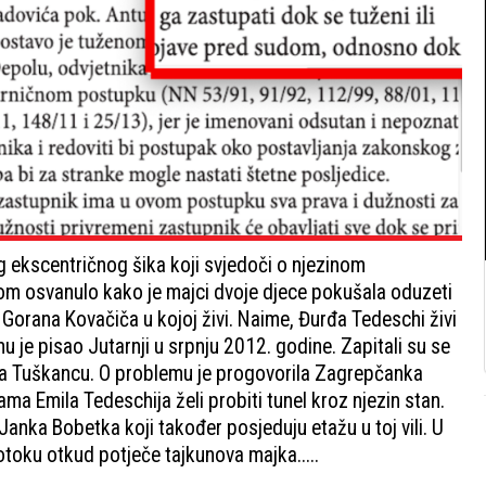
g ekscentričnog šika koji svjedoči o njezinom
om osvanulo kako je majci dvoje djece pokušala oduzeti
 Gorana Kovačiča u kojoj živi. Naime, Đurđa Tedeschi živi
u je pisao Jutarnji u srpnju 2012. godine. Zapitali su se
i na Tuškancu. O problemu je progovorila Zagrepčanka
ma Emila Tedeschija želi probiti tunel kroz njezin stan.
 Janka Bobetka koji također posjeduju etažu u toj vili. U
oku otkud potječe tajkunova majka.....