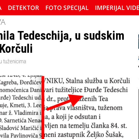
A
DETEKTOR
FOTO SPECIJAL
IMPERIJAL VID
VA
ila Tedeschija, u sudskim
Korčuli
u tuženicima