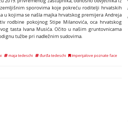
zu 2019. privremenog zastupnika, odnosno odvjetnika iz
 zemljišnim sporovima koje pokreću roditelji hrvatskih
a u kojima se našla majka hrvatskog premijera Andreja
iv rodbine pokojnog Stipe Milanovića, oca hrvatskog
vog tasta Ivana Musića. Očito u našim gruntovnicama
podignu tužbe pri nadležnim sudovima.
i
maja tedeschi
đurđa tedeschi
Imperijalove poznate face