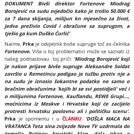
DOKUMENT Bivši direktor Fortenove Miodrag
Borojević na sudu svjedočio kako je trošio 50.000 €
za 7 dana skijanja, milijun kn mjesečno za život,
jedva preživio Covid i obračune sa suprugom, a
tješio ga kum Duško Ćurlić'
.
Naime,
Prka
je odvjetnik bivše supruge toč ex-čelnika
Fortenove.
Više o toj problematici može se saznati iz
našeg podnaslovau toj priči:
'Miodrag Borojević koji
je nakon prijave bivše supruge Aleksandre Soldat
završio u Remetincu podigao je tužbu protiv nje a
na sudu je iznosio šokantne podatke ne samo o
bračnim obračunima 'kojih bi se svi postidjeli' već i
o milijunima Fortenove, Kauflandu, REWE Grupi...,
moćnicima iz Moskve i Hrvatske koji će zacijelo
protresti hrvatsku poslovnu ali i političku scenu'.
Prka
je spomentu i u
ČLANKU
:
'DOŠLA MACA NA
VRATANCA Teta sina zvijezde Nove TV uzdrmala do
temelja Putinov hrvatski klan, dala iskaz o