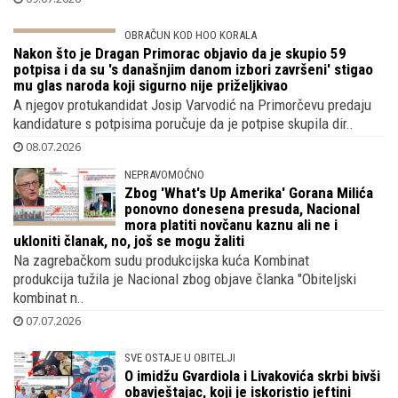
stambeni objekt na parceli na Mlinarskoj cesti s koje puca
pogle..
09.07.2026
OBRAČUN KOD HOO KORALA
Nakon što je Dragan Primorac objavio da
je skupio 59 potpisa i da su 's današnjim
danom izbori završeni' stigao mu glas
naroda koji sigurno nije priželjkivao
A njegov protukandidat Josip Varvodić na Primorčevu predaju
kandidature s potpisima poručuje da je potpise skupila dir..
08.07.2026
NEPRAVOMOĆNO
Zbog 'What's Up Amerika' Gorana Milića
ponovno donesena presuda, Nacional
mora platiti novčanu kaznu ali ne i
ukloniti članak, no, još se mogu žaliti
Na zagrebačkom sudu produkcijska kuća Kombinat
produkcija tužila je Nacional zbog objave članka "Obiteljski
kombinat n..
07.07.2026