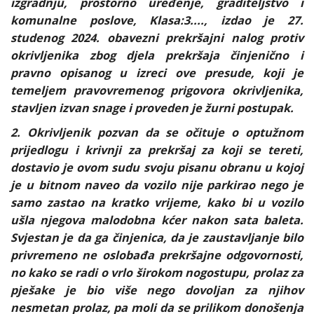
izgradnju, prostorno uređenje, graditeljstvo i
komunalne poslove, Klasa:3...., izdao je 27.
studenog 2024. obavezni prekršajni nalog protiv
okrivljenika zbog djela prekršaja činjenično i
pravno opisanog u izreci ove presude, koji je
temeljem pravovremenog prigovora okrivljenika,
stavljen izvan snage i proveden je žurni postupak.
2. Okrivljenik pozvan da se očituje o optužnom
prijedlogu i krivnji za prekršaj za koji se tereti,
dostavio je ovom sudu svoju pisanu obranu u kojoj
je u bitnom naveo da vozilo nije parkirao nego je
samo zastao na kratko vrijeme, kako bi u vozilo
ušla njegova malodobna kćer nakon sata baleta.
Svjestan je da ga činjenica, da je zaustavljanje bilo
privremeno ne oslobađa prekršajne odgovornosti,
no kako se radi o vrlo širokom nogostupu, prolaz za
pješake je bio više nego dovoljan za njihov
nesmetan prolaz, pa moli da se prilikom donošenja