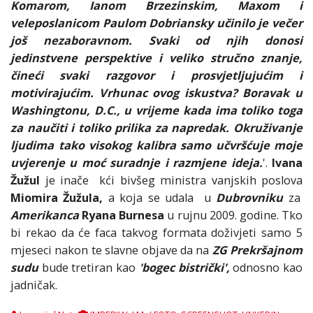
Komarom, Ianom Brzezinskim, Maxom i
veleposlanicom Paulom Dobriansky učinilo je večer
još nezaboravnom. Svaki od njih donosi
jedinstvene perspektive i veliko stručno znanje,
čineći svaki razgovor i prosvjetljujućim i
motivirajućim. Vrhunac ovog iskustva? Boravak u
Washingtonu, D.C., u vrijeme kada ima toliko toga
za naučiti i toliko prilika za napredak. Okruživanje
ljudima tako visokog kalibra samo učvršćuje moje
uvjerenje u moć suradnje i razmjene ideja.
'.
Ivana
Žužul
je inače kći bivšeg ministra vanjskih poslova
Miomira Žužula,
a koja se udala u
Dubrovniku
za
Amerikanca
Ryana Burnesa
u rujnu 2009. godine. Tko
bi rekao da će faca takvog formata doživjeti samo 5
mjeseci nakon te slavne objave da na
ZG Prekršajnom
sudu
bude tretiran kao
'bogec bistrički',
odnosno kao
jadničak.