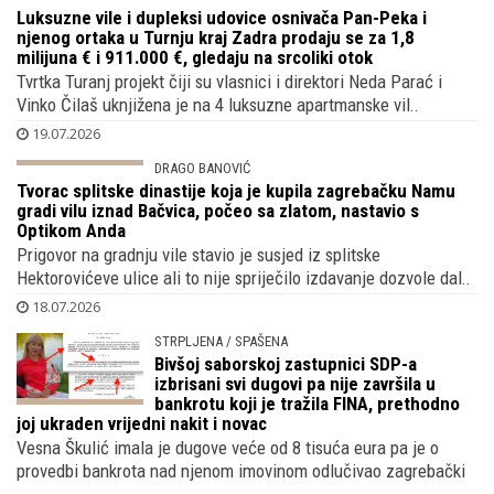
Luksuzne vile i dupleksi udovice osnivača
Pan-Peka i njenog ortaka u Turnju kraj
Zadra prodaju se za 1,8 milijuna € i
911.000 €, gledaju na srcoliki otok
Tvrtka Turanj projekt čiji su vlasnici i direktori Neda Parać i
Vinko Čilaš uknjižena je na 4 luksuzne apartmanske vil..
19.07.2026
DRAGO BANOVIĆ
Tvorac splitske dinastije koja je kupila
zagrebačku Namu gradi vilu iznad
Bačvica, počeo sa zlatom, nastavio s
Optikom Anda
Prigovor na gradnju vile stavio je susjed iz splitske
Hektorovićeve ulice ali to nije spriječilo izdavanje dozvole dal..
18.07.2026
STRPLJENA / SPAŠENA
Bivšoj saborskoj zastupnici SDP-a
izbrisani svi dugovi pa nije završila u
bankrotu koji je tražila FINA, prethodno
joj ukraden vrijedni nakit i novac