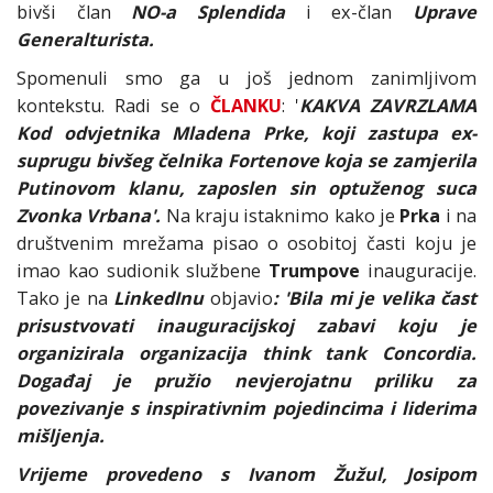
bivši član
NO-a Splendida
i ex-član
Uprave
Generalturista.
Spomenuli smo ga u još jednom zanimljivom
kontekstu. Radi se o
ČLANKU
: '
KAKVA ZAVRZLAMA
Kod odvjetnika Mladena Prke, koji zastupa ex-
suprugu bivšeg čelnika Fortenove koja se zamjerila
Putinovom klanu, zaposlen sin optuženog suca
Zvonka Vrbana'.
Na kraju istaknimo kako je
Prka
i na
društvenim mrežama pisao o osobitoj časti koju je
imao kao sudionik službene
Trumpove
inauguracije.
Tako je na
LinkedInu
objavio
: 'Bila mi je velika čast
prisustvovati inauguracijskoj zabavi koju je
organizirala organizacija think tank Concordia.
Događaj je pružio nevjerojatnu priliku za
povezivanje s inspirativnim pojedincima i liderima
mišljenja.
Vrijeme provedeno s Ivanom Žužul, Josipom