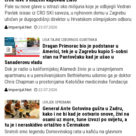
Pale su nove glave u istrazi oko milijuna koje je odbjegli Vedran
Pavlek isisao iz CRO SKI saveza, u njihovom domu u Zagrebu
uhićen je dugogodišnji direktor u Hrvatskom olimpijskom odboru
Imperijal.Net
23.07.2026
USA TAJNE IZBORNOG GUBITNIKA
Dragan Primorac bio je podstanar u
Americi, tek je u Zagrebu kupio 5-sobni
stan na Pantovčaku kad je ušao u
Sanaderovu vladu
Dok je radio u kalifornijskoj Alamedi živio je u iznajmljenom
apartmanu a u pensilvanijskom Bethlehemu udomio ga je doktor
Chris Chapman u prostorijama Katoličke medicinske fondacije
Imperijal.Net
22.07.2026
UVIJEK SPREMAN
General Ante Gotovina gušta u Zadru,
kako i ne bi kad je ostvario snove, živi na
osami uz more, tune izvozi po svijetu, a
tu je i neraskidivo ortaštvo s Čermakom
Snimili smo legendu Domovinskog rata u kafiću na glavnom