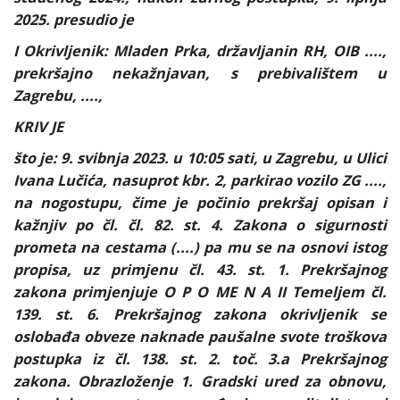
2025. presudio je
I Okrivljenik: Mladen Prka, državljanin RH, OIB ....,
prekršajno nekažnjavan, s prebivalištem u
Zagrebu, ....,
KRIV JE
što je: 9. svibnja 2023. u 10:05 sati, u Zagrebu, u Ulici
Ivana Lučića, nasuprot kbr. 2, parkirao vozilo ZG ....,
na nogostupu, čime je počinio prekršaj opisan i
kažnjiv po čl. čl. 82. st. 4. Zakona o sigurnosti
prometa na cestama (....) pa mu se na osnovi istog
propisa, uz primjenu čl. 43. st. 1. Prekršajnog
zakona primjenjuje O P O ME N A II Temeljem čl.
139. st. 6. Prekršajnog zakona okrivljenik se
oslobađa obveze naknade paušalne svote troškova
postupka iz čl. 138. st. 2. toč. 3.a Prekršajnog
zakona. Obrazloženje 1. Gradski ured za obnovu,