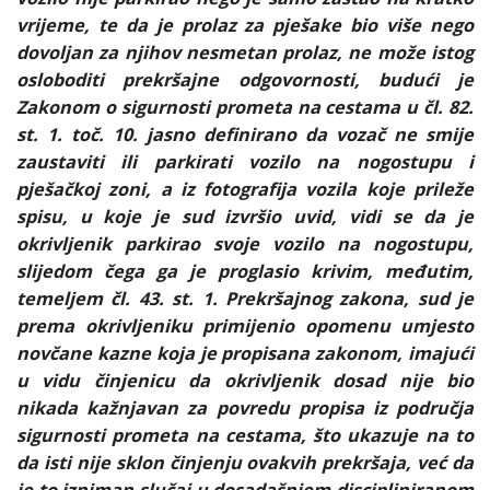
vrijeme, te da je prolaz za pješake bio više nego
dovoljan za njihov nesmetan prolaz, ne može istog
osloboditi prekršajne odgovornosti, budući je
Zakonom o sigurnosti prometa na cestama u čl. 82.
st. 1. toč. 10. jasno definirano da vozač ne smije
zaustaviti ili parkirati vozilo na nogostupu i
pješačkoj zoni, a iz fotografija vozila koje prileže
spisu, u koje je sud izvršio uvid, vidi se da je
okrivljenik parkirao svoje vozilo na nogostupu,
slijedom čega ga je proglasio krivim, međutim,
temeljem čl. 43. st. 1. Prekršajnog zakona, sud je
prema okrivljeniku primijenio opomenu umjesto
novčane kazne koja je propisana zakonom, imajući
u vidu činjenicu da okrivljenik dosad nije bio
nikada kažnjavan za povredu propisa iz područja
sigurnosti prometa na cestama, što ukazuje na to
da isti nije sklon činjenju ovakvih prekršaja, već da