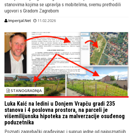
stanovima kojima se upravlja s mobitelima, svemu prethodili
ugovori s Gradom Zagrebom
Imperijal.Net
11.02.2026
STANOGRADNJA
Luka Kaić na ledini u Donjem Vrapču gradi 235
stanova i 4 poslovna prostora, na parceli je
višemilijunska hipoteka za malverzacije osuđenog
poduzetnika
Poznati zagrebački građevinac i suprug jedne od najpoznatijih