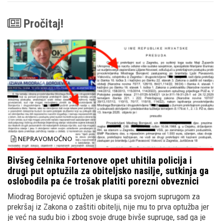
Pročitaj!
NEPRAVOMOĆNO
Bivšeg čelnika Fortenove opet uhitila policija i
drugi put optužila za obiteljsko nasilje, sutkinja ga
oslobodila pa će trošak platiti porezni obveznici
Miodrag Borojević optužen je skupa sa svojom suprugom za
prekršaj iz Zakona o zaštiti obitelji, nije mu to prva optužba jer
je već na sudu bio i zbog svoje druge bivše supruge, sad ga je