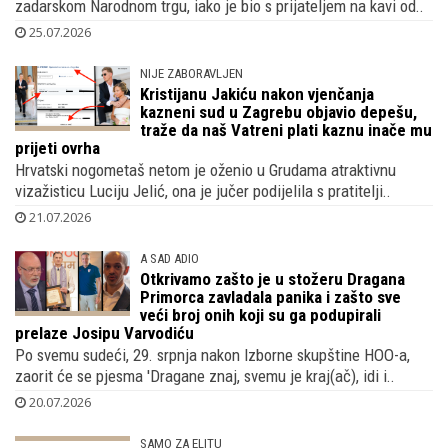
zadarskom Narodnom trgu, iako je bio s prijateljem na kavi od..
25.07.2026
NIJE ZABORAVLJEN
Kristijanu Jakiću nakon vjenčanja
kazneni sud u Zagrebu objavio depešu,
traže da naš Vatreni plati kaznu inače mu
prijeti ovrha
Hrvatski nogometaš netom je oženio u Grudama atraktivnu
vizažisticu Luciju Jelić, ona je jučer podijelila s pratitelji..
21.07.2026
A SAD ADIO
Otkrivamo zašto je u stožeru Dragana
Primorca zavladala panika i zašto sve
veći broj onih koji su ga podupirali
prelaze Josipu Varvodiću
Po svemu sudeći, 29. srpnja nakon Izborne skupštine HOO-a,
zaorit će se pjesma 'Dragane znaj, svemu je kraj(ač), idi i..
20.07.2026
SAMO ZA ELITU