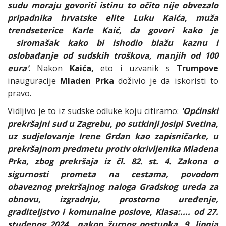
sudu moraju govoriti istinu to očito nije obvezalo
pripadnika hrvatske elite Luku Kaića, muža
trendseterice Karle Kaić, da govori kako je
siromašak kako bi ishodio blažu kaznu i
oslobađanje od sudskih troškova, manjih od 100
eura'
. Nakon
Kaića,
eto i uzvanik s
Trumpove
inauguracije
Mladen Prka
doživio je da iskoristi to
pravo.
Vidljivo je to iz sudske odluke koju citiramo:
'Općinski
prekršajni sud u Zagrebu, po sutkinji Josipi Svetina,
uz sudjelovanje Irene Grdan kao zapisničarke, u
prekršajnom predmetu protiv okrivljenika Mladena
Prka, zbog prekršaja iz čl. 82. st. 4. Zakona o
sigurnosti prometa na cestama, povodom
obaveznog prekršajnog naloga Gradskog ureda za
obnovu, izgradnju, prostorno uređenje,
graditeljstvo i komunalne poslove, Klasa:.... od 27.
studenog 2024., nakon žurnog postupka, 9. lipnja