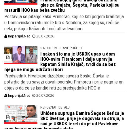
glas za Krajača, Šegotu, Pavleka koji su
rasturili HOO kao beba zvečku
Postavlja se pitanje kako Primorac, koji se kiti perjem branitelja
u Domovinskom ratu može biti s Nobilom, za kojeg su, reći će
neki, pokojni Račan ili Linić ultradesničari
Imperijal.Net
28.07.2026
S NOBILOM JE SVE POČELO
I nakon što mu je USKOK upao u dom
HOO-ovim Titanicom i dalje upravlja
kapetan Siniša Krajač, tvrdi da se bez
njega ne mogu održati izbori
Predsjednik Hrvatskog dizačkog saveza Boško Čavka je
potvrdio da su savezi davali podršku Primorcu i prije nego je on
objavio da će se kandidirati za predsjednika HOO-a
Imperijal.Net
26.07.2026
NEPOZNATI DETALJI
Uhićena supruga Damira Šegote šefica je
SRC Svetice, prije je dugovala za struju, a
sad je USKOK tereti da je od Pavlekove
crne love s mužem kupovala zlato