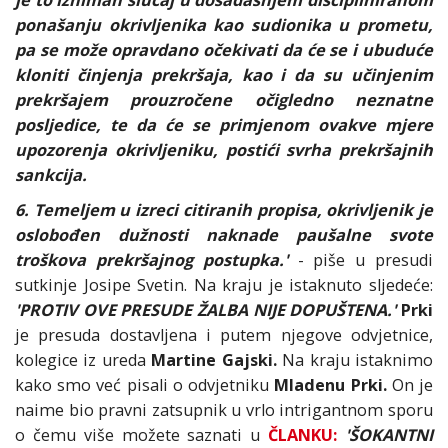
je to izniman slučaj u dosadašnjem discipliniranom
ponašanju okrivljenika kao sudionika u prometu,
pa se može opravdano očekivati da će se i ubuduće
kloniti činjenja prekršaja, kao i da su učinjenim
prekršajem prouzročene očigledno neznatne
posljedice, te da će se primjenom ovakve mjere
upozorenja okrivljeniku, postići svrha prekršajnih
sankcija.
6. Temeljem u izreci citiranih propisa, okrivljenik je
oslobođen dužnosti naknade paušalne svote
troškova prekršajnog postupka.'
- piše u presudi
sutkinje Josipe Svetin. Na kraju je istaknuto sljedeće:
'PROTIV OVE PRESUDE ŽALBA NIJE DOPUŠTENA.'
Prki
je presuda dostavljena i putem njegove odvjetnice,
kolegice iz ureda
Martine Gajski.
Na kraju istaknimo
kako smo već pisali o odvjetniku
Mladenu Prki.
On je
naime bio pravni zatsupnik u vrlo intrigantnom sporu
o čemu više možete saznati u
ČLANKU:
'ŠOKANTNI