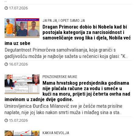
Vesna Škulić imala je dugove veće od 8 tisuća eura pa je o
provedbi bankrota nad njenom imovinom odlučivao zagrebački
..
17.07.2026
JA PA JA, I OPET SAMO JA
Dragan Primorac dobio bi Nobela kad bi
postojala kategorija za narcisoidnost i
samoveličanje svog lika i djela, Nobila već
ima uz sebe
Degutantnost Primorčeva samohvalisanja, koja graniči s
gadljivošću možda je najbolje sažeta u rečenici koja glasi: “K..
16.07.2026
PENZIONERSKE MUKE
Mama hrvatskog predsjednika godinama
nije plaćala račune za vodu i smeće u
kući na moru, prijeti joj četvrta ovrha nad
imovinom u zadnje dvije godine.
Umirovljenica Đurđica Milanović sve je češće meta prisilne
naplate, nije joj lako nakon smrti muža i mlađeg sina a sta..