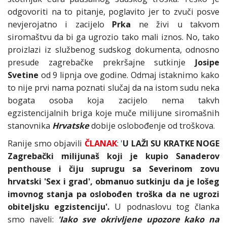
odgovoriti na to pitanje, poglavito jer to zvuči posve
nevjerojatno i zacijelo
Prka
ne živi u takvom
siromaštvu da bi ga ugrozio tako mali iznos. No, tako
proizlazi iz službenog sudskog dokumenta, odnosno
presude zagrebačke prekršajne sutkinje
Josipe
Svetine
od 9 lipnja ove godine. Odmaj istaknimo kako
to nije prvi nama poznati slučaj da na istom sudu neka
bogata osoba koja zacijelo nema takvh
egzistencijalnih briga koje muče milijune siromašnih
stanovnika
Hrvatske
dobije oslobođenje od troškova.
Ranije smo objavili
ČLANAK
: '
U LAŽI SU KRATKE NOGE
Zagrebački milijunaš koji je kupio Sanaderov
penthouse i čiju suprugu sa Severinom zovu
hrvatski 'Sex i grad', obmanuo sutkinju da je lošeg
imovnog stanja pa oslobođen troška da ne ugrozi
obiteljsku egzistenciju'.
U podnaslovu tog članka
smo naveli:
'Iako sve okrivljene upozore kako na