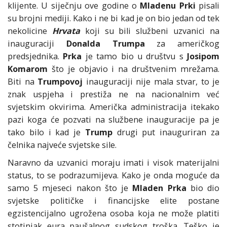
klijente. U siječnju ove godine o
Mladenu Prki
pisali
su brojni mediji. Kako i ne bi kad je on bio jedan od tek
nekolicine
Hrvata
koji su bili službeni uzvanici na
inauguraciji
Donalda Trumpa
za američkog
predsjednika.
Prka
je tamo bio u društvu s
Josipom
Komarom
što je objavio i na društvenim mrežama.
Biti na
Trumpovoj
inauguraciji nije mala stvar, to je
znak uspjeha i prestiža ne na nacionalnim već
svjetskim okvirima. Američka administracija itekako
pazi koga će pozvati na službene inauguracije pa je
tako bilo i kad je
Trump
drugi put inauguriran za
čelnika najveće svjetske sile.
Naravno da uzvanici moraju imati i visok materijalni
status, to se podrazumijeva. Kako je onda moguće da
samo 5 mjeseci nakon što je
Mladen Prka
bio dio
svjetske političke i financijske elite postane
egzistencijalno ugrožena osoba koja ne može platiti
stotinjak eura paušalnog sudskog troška. Teško je