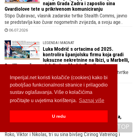
SVE OSTAJE U OBITELJI
O imidžu Gvardiola i Livakovića skrbi bivši
obavještajac, koji je iskoristio jeftini
najam Grada Zadra i zaposlio sina
Gvardiolove tete u prikrivenom komuniciranju
Stipo Dubravac, vlasnik zadarske tvrtke Stealth Comms, javno
se predstavlja kao čuvar nogometnih zvijezda, a svoju age..
06.07.2026
LEGENDA I MAGNAT
Luka Modrić s ortacima od 2025.
Imperijal.net koristi kolačiće (cookies) kako bi
kontrolira španjolsku firmu koja gradi
poboljšao funkcionalnost stranice i prilagodio
luksuzne nekretnine na Ibizi, u Marbelli,
Sevilli, a sa ženom i dalje ima Modric Family
sustav oglašavanja. Više o kolačićima
Iako je kapetan Vatrenih gazda i obiteljske nekretninske tvrtke
pročitajte u uvjetima korištenja.
Saznaj više
Modric Family Sl preko koje upravlja skupim projektima..
05.07.2026
U redu
TOP
SJAJNA OBITELJ
Tajna roditeljskog uspjeha bivšeg
Vatrenog Darija Šimića i njegove