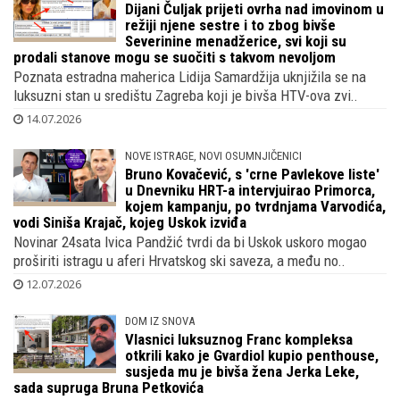
15.07.2026
KAKVA NEVOLJA
Dijani Čuljak prijeti ovrha nad imovinom u
režiji njene sestre i to zbog bivše
Severinine menadžerice, svi koji su
prodali stanove mogu se suočiti s takvom nevoljom
Poznata estradna maherica Lidija Samardžija uknjižila se na
luksuzni stan u središtu Zagreba koji je bivša HTV-ova zvi..
14.07.2026
NOVE ISTRAGE, NOVI OSUMNJIČENICI
Bruno Kovačević, s 'crne Pavlekove liste'
u Dnevniku HRT-a intervjuirao Primorca,
kojem kampanju, po tvrdnjama Varvodića,
vodi Siniša Krajač, kojeg Uskok izviđa
Novinar 24sata Ivica Pandžić tvrdi da bi Uskok uskoro mogao
proširiti istragu u aferi Hrvatskog ski saveza, a među no..
12.07.2026
DOM IZ SNOVA
Vlasnici luksuznog Franc kompleksa