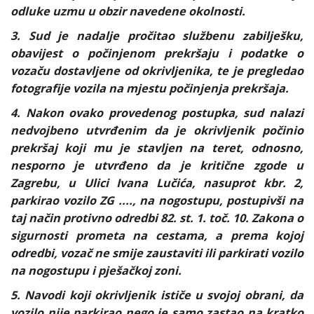
odluke uzmu u obzir navedene okolnosti.
3. Sud je nadalje pročitao službenu zabilješku,
obavijest o počinjenom prekršaju i podatke o
vozaču dostavljene od okrivljenika, te je pregledao
fotografije vozila na mjestu počinjenja prekršaja.
4. Nakon ovako provedenog postupka, sud nalazi
nedvojbeno utvrđenim da je okrivljenik počinio
prekršaj koji mu je stavljen na teret, odnosno,
nesporno je utvrđeno da je kritične zgode u
Zagrebu, u Ulici Ivana Lučića, nasuprot kbr. 2,
parkirao vozilo ZG ...., na nogostupu, postupivši na
taj način protivno odredbi 82. st. 1. toč. 10. Zakona o
sigurnosti prometa na cestama, a prema kojoj
odredbi, vozač ne smije zaustaviti ili parkirati vozilo
na nogostupu i pješačkoj zoni.
5. Navodi koji okrivljenik ističe u svojoj obrani, da
vozilo nije parkirao nego je samo zastao na kratko