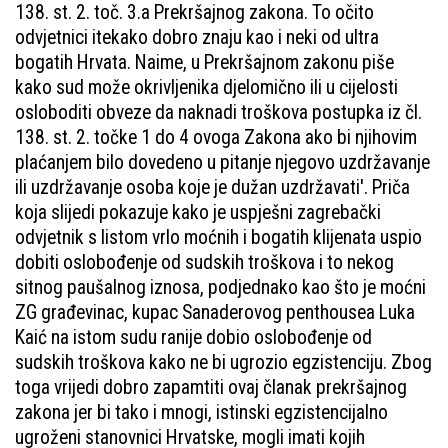
138. st. 2. toč. 3.a Prekršajnog zakona. To očito
odvjetnici itekako dobro znaju kao i neki od ultra
bogatih Hrvata. Naime, u Prekršajnom zakonu piše
kako sud može okrivljenika djelomično ili u cijelosti
osloboditi obveze da naknadi troškova postupka iz čl.
138. st. 2. točke 1 do 4 ovoga Zakona ako bi njihovim
plaćanjem bilo dovedeno u pitanje njegovo uzdržavanje
ili uzdržavanje osoba koje je dužan uzdržavati'. Priča
koja slijedi pokazuje kako je uspješni zagrebački
odvjetnik s listom vrlo moćnih i bogatih klijenata uspio
dobiti oslobođenje od sudskih troškova i to nekog
sitnog paušalnog iznosa, podjednako kao što je moćni
ZG građevinac, kupac Sanaderovog penthousea Luka
Kaić na istom sudu ranije dobio oslobođenje od
sudskih troškova kako ne bi ugrozio egzistenciju. Zbog
toga vrijedi dobro zapamtiti ovaj članak prekršajnog
zakona jer bi tako i mnogi, istinski egzistencijalno
ugroženi stanovnici Hrvatske, mogli imati kojih