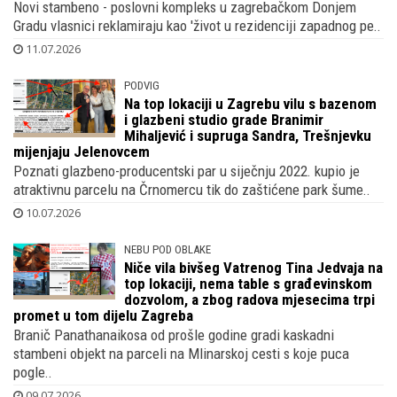
otkrili kako je Gvardiol kupio penthouse,
susjeda mu je bivša žena Jerka Leke,
sada supruga Bruna Petkovića
Novi stambeno - poslovni kompleks u zagrebačkom Donjem
Gradu vlasnici reklamiraju kao 'život u rezidenciji zapadnog pe..
11.07.2026
PODVIG
Na top lokaciji u Zagrebu vilu s bazenom
i glazbeni studio grade Branimir
Mihaljević i supruga Sandra, Trešnjevku
mijenjaju Jelenovcem
Poznati glazbeno-producentski par u siječnju 2022. kupio je
atraktivnu parcelu na Črnomercu tik do zaštićene park šume..
10.07.2026
NEBU POD OBLAKE
Niče vila bivšeg Vatrenog Tina Jedvaja na
top lokaciji, nema table s građevinskom
dozvolom, a zbog radova mjesecima trpi
promet u tom dijelu Zagreba
Branič Panathanaikosa od prošle godine gradi kaskadni