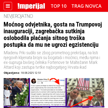
TOP 10
TRAG NOVCA
NEVJEROJATNO
DETEKTOR
FOTO SPECIJAL
Moćnog odvjetnika, gosta na Trumpovoj
inauguraciji, zagrebačka sutkinja
IMPERIJAL VIDEO
RADAR
oslobodila plaćanja sitnog troška
IMPERIJAL & FREETIME
postupka da mu ne ugrozi egzistenciju
Mladenu Prki sudilo se zbog prometnog prekršaja, na listi
IMPERIJALOVE POZNATE FACE
njegovih klijenata brojni su bogataši i moćnici, među njima i
ex-supruga bivšeg čelnika Fortenove te Maltežanin Mark
Attard koji zastupa tvrtke najbogatijeg Hrvata ikad
Objavljeno:
18.08.2025 12:51