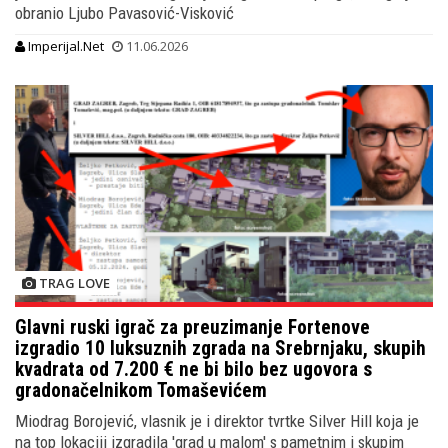
obranio Ljubo Pavasović-Visković
Imperijal.Net
11.06.2026
TRAG LOVE
Glavni ruski igrač za preuzimanje Fortenove
izgradio 10 luksuznih zgrada na Srebrnjaku, skupih
kvadrata od 7.200 € ne bi bilo bez ugovora s
gradonačelnikom Tomaševićem
Miodrag Borojević, vlasnik je i direktor tvrtke Silver Hill koja je
na top lokaciji izgradila 'grad u malom' s pametnim i skupim