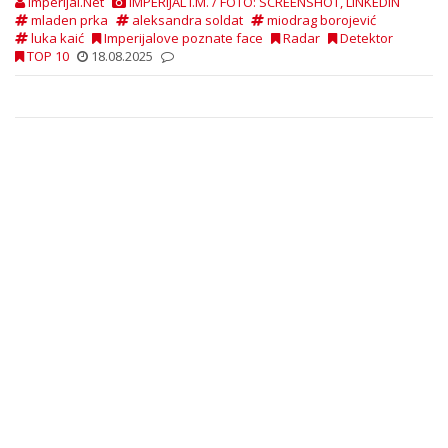
Imperijal.Net
IMPERIJAL I.M. / FOTO: SCREENSHOT, LINKEDIN
mladen prka
aleksandra soldat
miodrag borojević
luka kaić
Imperijalove poznate face
Radar
Detektor
TOP 10
18.08.2025