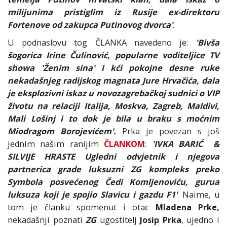
milijunima pristiglim iz Rusije ex-direktoru
Fortenove od zakupca Putinovog dvorca'
.
U podnaslovu tog ČLANKA navedeno je:
'Bivša
šogorica Irine Čulinović, popularne voditeljice TV
showa 'Ženim sina' i kći pokojne desne ruke
nekadašnjeg radijskog magnata Jure Hrvačića, dala
je eksplozivni iskaz u novozagrebačkoj sudnici o VIP
životu na relaciji Italija, Moskva, Zagreb, Maldivi,
Mali Lošinj i to dok je bila u braku s moćnim
Miodragom Borojevićem'.
Prka je povezan s još
jednim našim ranijim
ČLANKOM
:
'IVKA BARIĆ &
SILVIJE HRASTE Ugledni odvjetnik i njegova
partnerica grade luksuzni ZG kompleks preko
Symbola posvećenog Čedi Komljenoviću, gurua
luksuza koji je spojio Slavicu i gazdu F1'
. Naime, u
tom je članku spomenut i otac
Mladena Prke,
nekadašnji poznati
ZG
ugostitelj
Josip Prka
, ujedno i