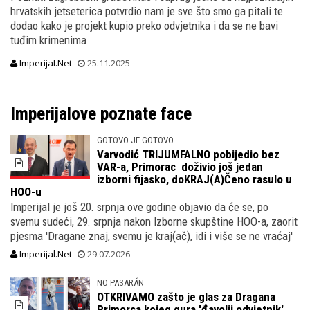
hrvatskih jetseterica potvrdio nam je sve što smo ga pitali te
dodao kako je projekt kupio preko odvjetnika i da se ne bavi
tuđim krimenima
Imperijal.Net
25.11.2025
Imperijalove poznate face
GOTOVO JE GOTOVO
Varvodić TRIJUMFALNO pobijedio bez
VAR-a, Primorac doživio još jedan
izborni fijasko, doKRAJ(A)Čeno rasulo u
HOO-u
Imperijal je još 20. srpnja ove godine objavio da će se, po
svemu sudeći, 29. srpnja nakon Izborne skupštine HOO-a, zaorit
pjesma 'Dragane znaj, svemu je kraj(ač), idi i više se ne vraćaj'
Imperijal.Net
29.07.2026
NO PASARÁN
OTKRIVAMO zašto je glas za Dragana
Primorca kojeg gura 'đavolji odvjetnik'