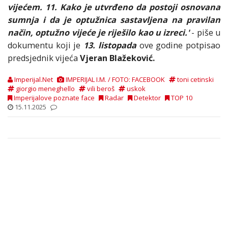
vijećem. 11. Kako je utvrđeno da postoji osnovana
sumnja i da je optužnica sastavljena na pravilan
način, optužno vijeće je riješilo kao u izreci.'
- piše u
dokumentu koji je
13. listopada
ove godine potpisao
predsjednik vijeća
Vjeran Blažeković.
Imperijal.Net
IMPERIJAL I.M. / FOTO: FACEBOOK
toni cetinski
giorgio meneghello
vili beroš
uskok
Imperijalove poznate face
Radar
Detektor
TOP 10
15.11.2025