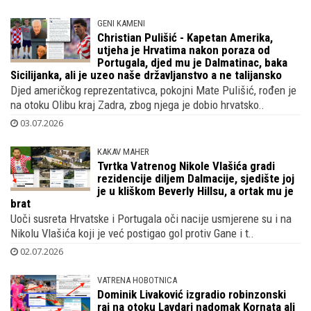
GENI KAMENI
Christian Pulišić - Kapetan Amerika,
utjeha je Hrvatima nakon poraza od
Portugala, djed mu je Dalmatinac, baka
Sicilijanka, ali je uzeo naše državljanstvo a ne talijansko
Djed američkog reprezentativca, pokojni Mate Pulišić, rođen je
na otoku Olibu kraj Zadra, zbog njega je dobio hrvatsko..
03.07.2026
KAKAV MAHER
Tvrtka Vatrenog Nikole Vlašića gradi
rezidencije diljem Dalmacije, sjedište joj
je u kliškom Beverly Hillsu, a ortak mu je
brat
Uoči susreta Hrvatske i Portugala oči nacije usmjerene su i na
Nikolu Vlašića koji je već postigao gol protiv Gane i t..
02.07.2026
VATRENA HOBOTNICA
Dominik Livaković izgradio robinzonski
raj na otoku Lavdari nadomak Kornata ali