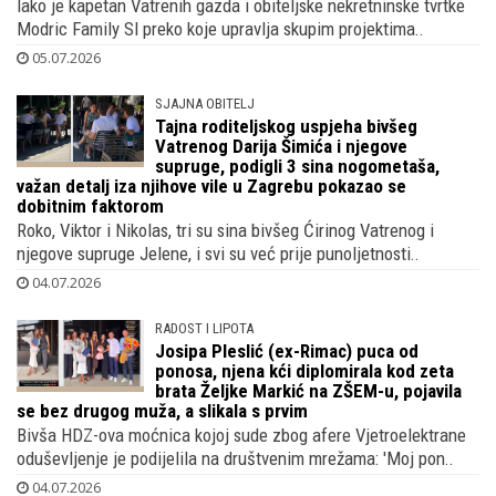
Iako je kapetan Vatrenih gazda i obiteljske nekretninske tvrtke
Modric Family Sl preko koje upravlja skupim projektima..
05.07.2026
SJAJNA OBITELJ
Tajna roditeljskog uspjeha bivšeg
Vatrenog Darija Šimića i njegove
supruge, podigli 3 sina nogometaša,
važan detalj iza njihove vile u Zagrebu pokazao se
dobitnim faktorom
Roko, Viktor i Nikolas, tri su sina bivšeg Ćirinog Vatrenog i
njegove supruge Jelene, i svi su već prije punoljetnosti..
04.07.2026
RADOST I LIPOTA
Josipa Pleslić (ex-Rimac) puca od
ponosa, njena kći diplomirala kod zeta
brata Željke Markić na ZŠEM-u, pojavila
se bez drugog muža, a slikala s prvim
Bivša HDZ-ova moćnica kojoj sude zbog afere Vjetroelektrane
oduševljenje je podijelila na društvenim mrežama: 'Moj pon..
04.07.2026