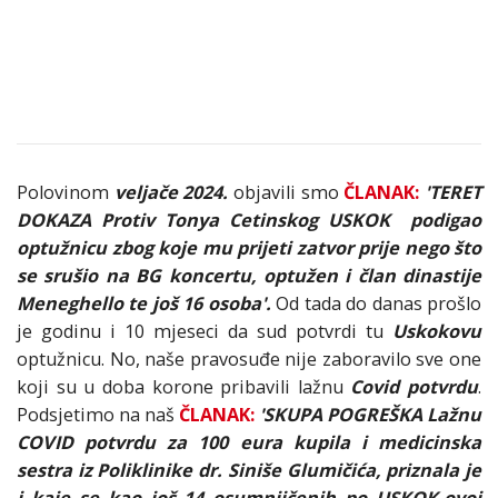
Polovinom
veljače 2024.
objavili smo
ČLANAK:
'TERET
DOKAZA Protiv Tonya Cetinskog USKOK podigao
optužnicu zbog koje mu prijeti zatvor prije nego što
se srušio na BG koncertu, optužen i član dinastije
Meneghello te još 16 osoba'.
Od tada do danas prošlo
je godinu i 10 mjeseci da sud potvrdi tu
Uskokovu
optužnicu. No, naše pravosuđe nije zaboravilo sve one
koji su u doba korone pribavili lažnu
Covid potvrdu
.
Podsjetimo na naš
ČLANAK:
'SKUPA POGREŠKA Lažnu
COVID potvrdu za 100 eura kupila i medicinska
sestra iz Poliklinike dr. Siniše Glumičića, priznala je