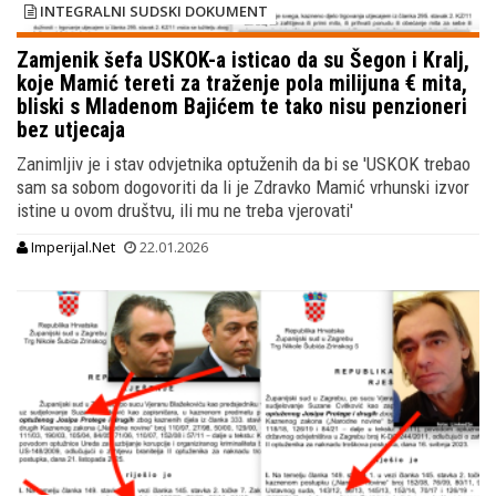
INTEGRALNI SUDSKI DOKUMENT
Zamjenik šefa USKOK-a isticao da su Šegon i Kralj,
koje Mamić tereti za traženje pola milijuna € mita,
bliski s Mladenom Bajićem te tako nisu penzioneri
bez utjecaja
Zanimljiv je i stav odvjetnika optuženih da bi se 'USKOK trebao
sam sa sobom dogovoriti da li je Zdravko Mamić vrhunski izvor
istine u ovom društvu, ili mu ne treba vjerovati'
Imperijal.Net
22.01.2026