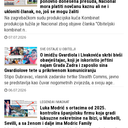
ponovno donesena presuda, Nacional
mora platiti novčanu kaznu ali ne i
ukloniti članak, no, još se mogu žaliti
Na zagrebačkom sudu produkcijska kuća Kombinat
produkcija tužila je Nacional zbog objave članka "Obiteljski
kombinat n..
07.07.2026
SVE OSTAJE U OBITELJI
O imidžu Gvardiola i Livakovića skrbi bivši
obavještajac, koji je iskoristio jeftini
najam Grada Zadra i zaposlio sina
Gvardiolove tete u prikrivenom komuniciranju
Stipo Dubravac, vlasnik zadarske tvrtke Stealth Comms, javno
se predstavlja kao čuvar nogometnih zvijezda, a svoju age..
06.07.2026
LEGENDA I MAGNAT
Luka Modrić s ortacima od 2025.
kontrolira španjolsku firmu koja gradi
luksuzne nekretnine na Ibizi, u Marbelli,
Sevilli, a sa ženom i dalje ima Modric Family