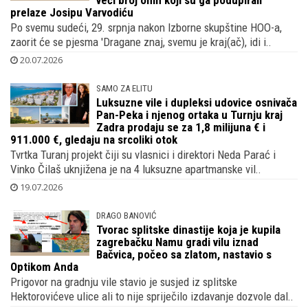
veći broj onih koji su ga podupirali
prelaze Josipu Varvodiću
Po svemu sudeći, 29. srpnja nakon Izborne skupštine HOO-a,
zaorit će se pjesma 'Dragane znaj, svemu je kraj(ač), idi i..
20.07.2026
SAMO ZA ELITU
Luksuzne vile i dupleksi udovice osnivača
Pan-Peka i njenog ortaka u Turnju kraj
Zadra prodaju se za 1,8 milijuna € i
911.000 €, gledaju na srcoliki otok
Tvrtka Turanj projekt čiji su vlasnici i direktori Neda Parać i
Vinko Čilaš uknjižena je na 4 luksuzne apartmanske vil..
19.07.2026
DRAGO BANOVIĆ
Tvorac splitske dinastije koja je kupila
zagrebačku Namu gradi vilu iznad
Bačvica, počeo sa zlatom, nastavio s
Optikom Anda
Prigovor na gradnju vile stavio je susjed iz splitske
Hektorovićeve ulice ali to nije spriječilo izdavanje dozvole dal..