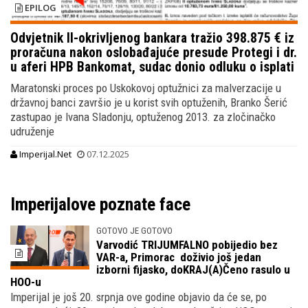
EPILOG
Odvjetnik II-okrivljenog bankara tražio 398.875 € iz
proračuna nakon oslobađajuće presude Protegi i dr.
u aferi HPB Bankomat, sudac donio odluku o isplati
Maratonski proces po Uskokovoj optužnici za malverzacije u
državnoj banci završio je u korist svih optuženih, Branko Šerić
zastupao je Ivana Sladonju, optuženog 2013. za zločinačko
udruženje
Imperijal.Net
07.12.2025
Imperijalove poznate face
GOTOVO JE GOTOVO
Varvodić TRIJUMFALNO pobijedio bez
VAR-a, Primorac doživio još jedan
izborni fijasko, doKRAJ(A)Čeno rasulo u
HOO-u
Imperijal je još 20. srpnja ove godine objavio da će se, po