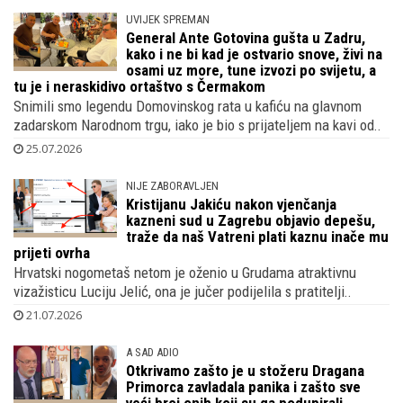
UVIJEK SPREMAN
General Ante Gotovina gušta u Zadru,
kako i ne bi kad je ostvario snove, živi na
osami uz more, tune izvozi po svijetu, a
tu je i neraskidivo ortaštvo s Čermakom
Snimili smo legendu Domovinskog rata u kafiću na glavnom
zadarskom Narodnom trgu, iako je bio s prijateljem na kavi od..
25.07.2026
NIJE ZABORAVLJEN
Kristijanu Jakiću nakon vjenčanja
kazneni sud u Zagrebu objavio depešu,
traže da naš Vatreni plati kaznu inače mu
prijeti ovrha
Hrvatski nogometaš netom je oženio u Grudama atraktivnu
vizažisticu Luciju Jelić, ona je jučer podijelila s pratitelji..
21.07.2026
A SAD ADIO
Otkrivamo zašto je u stožeru Dragana
Primorca zavladala panika i zašto sve