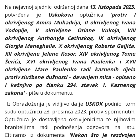
Na nejavnoj sjednici održanoj dana
13. listopada 2025.
potvrđena je
Uskokova
optužnica
'protiv I
okrivljenog Amira Muhadrija, II okrivljenog Ivana
Vodopije, V okrivljene Oriane Vukoja, VIII
okrivljenog Anthonyja Cetinskog, IX okrivljenog
Giorgia Meneghella, X okrivljenog Roberta Geljića,
XII okrivljene Jelene Kosor, XIV okrivljenog Tome
Šerića, XVI okrivljenog Ivana Paulenka i XVII
okrivljene Mare Paulenko radi kaznenih djela
protiv službene dužnosti – davanjem mita - opisano
i kažnjivo po članku 294. stavak 1. Kaznenog
zakona'
- piše u dokumentu.
Iz Obrazloženja je vidljivo da je
USKOK
podnio tom
sudu optužnicu 28. prosinca 2023. protiv spomenutih.
Optužnica je dostavljena okrivljenicima te njihovim
braniteljima radi podnošenja odgovora na istu.
Citiramo iz dokumenta:
'Nakon što je razdvojen