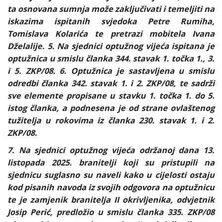
ta osnovana sumnja može zaključivati i temeljiti na
iskazima ispitanih svjedoka Petre Rumiha,
Tomislava Kolarića te pretrazi mobitela Ivana
Dželalije.
5. Na sjednici optužnog vijeća ispitana je
optužnica u smislu članka 344. stavak 1. točka 1., 3.
i 5. ZKP/08. 6. Optužnica je sastavljena u smislu
odredbi članka 342. stavak 1. i 2. ZKP/08, te sadrži
sve elemente propisane u stavku 1. točka 1. do 5.
istog članka, a podnesena je od strane ovlaštenog
tužitelja u rokovima iz članka 230. stavak 1. i 2.
ZKP/08.
7. Na sjednici optužnog vijeća održanoj dana 13.
listopada 2025. branitelji koji su pristupili na
sjednicu suglasno su naveli kako u cijelosti ostaju
kod pisanih navoda iz svojih odgovora na optužnicu
te je zamjenik branitelja II okrivljenika, odvjetnik
Josip Perić, predložio u smislu članka 335. ZKP/08