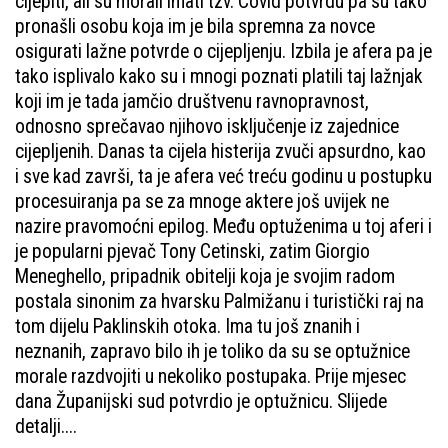
cijepiti, ali su morali imati tzv. Covid potvrdu pa su tako
pronašli osobu koja im je bila spremna za novce
osigurati lažne potvrde o cijepljenju. Izbila je afera pa je
tako isplivalo kako su i mnogi poznati platili taj lažnjak
koji im je tada jamčio društvenu ravnopravnost,
odnosno sprečavao njihovo isključenje iz zajednice
cijepljenih. Danas ta cijela histerija zvuči apsurdno, kao
i sve kad završi, ta je afera već treću godinu u postupku
procesuiranja pa se za mnoge aktere još uvijek ne
nazire pravomoćni epilog. Među optuženima u toj aferi i
je popularni pjevač Tony Cetinski, zatim Giorgio
Meneghello, pripadnik obitelji koja je svojim radom
postala sinonim za hvarsku Palmižanu i turistički raj na
tom dijelu Paklinskih otoka. Ima tu još znanih i
neznanih, zapravo bilo ih je toliko da su se optužnice
morale razdvojiti u nekoliko postupaka. Prije mjesec
dana Županijski sud potvrdio je optužnicu. Slijede
detalji....