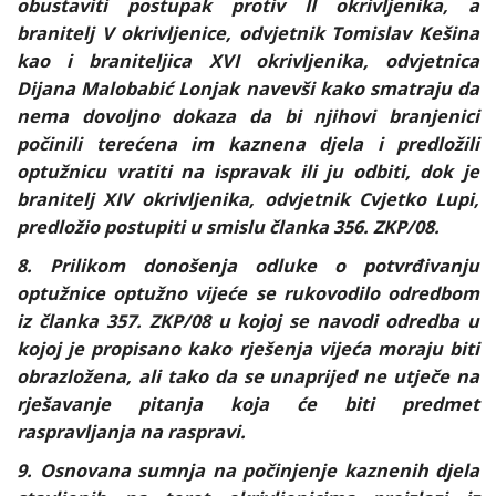
obustaviti postupak protiv II okrivljenika, a
branitelj V okrivljenice, odvjetnik
Tomislav Kešina
kao i braniteljica XVI okrivljenika, odvjetnica
Dijana Malobabić Lonjak navevši kako smatraju da
nema dovoljno dokaza da bi njihovi branjenici
počinili terećena im kaznena djela i predložili
optužnicu vratiti na ispravak ili ju odbiti, dok je
branitelj XIV okrivljenika, odvjetnik Cvjetko Lupi,
predložio postupiti u smislu članka 356. ZKP/08.
8. Prilikom donošenja odluke o potvrđivanju
optužnice optužno vijeće se rukovodilo odredbom
iz članka 357. ZKP/08 u kojoj se navodi odredba u
kojoj je propisano kako rješenja vijeća moraju biti
obrazložena, ali tako da se unaprijed ne utječe na
rješavanje pitanja koja će biti predmet
raspravljanja na raspravi.
9. Osnovana sumnja na počinjenje kaznenih djela