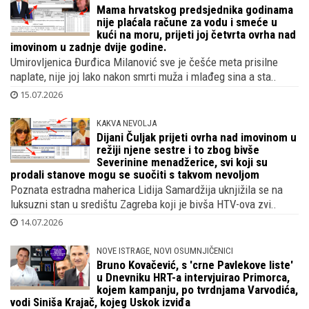
Mama hrvatskog predsjednika godinama
nije plaćala račune za vodu i smeće u
kući na moru, prijeti joj četvrta ovrha nad
imovinom u zadnje dvije godine.
Umirovljenica Đurđica Milanović sve je češće meta prisilne
naplate, nije joj lako nakon smrti muža i mlađeg sina a sta..
15.07.2026
KAKVA NEVOLJA
Dijani Čuljak prijeti ovrha nad imovinom u
režiji njene sestre i to zbog bivše
Severinine menadžerice, svi koji su
prodali stanove mogu se suočiti s takvom nevoljom
Poznata estradna maherica Lidija Samardžija uknjižila se na
luksuzni stan u središtu Zagreba koji je bivša HTV-ova zvi..
14.07.2026
NOVE ISTRAGE, NOVI OSUMNJIČENICI
Bruno Kovačević, s 'crne Pavlekove liste'
u Dnevniku HRT-a intervjuirao Primorca,
kojem kampanju, po tvrdnjama Varvodića,
vodi Siniša Krajač, kojeg Uskok izviđa