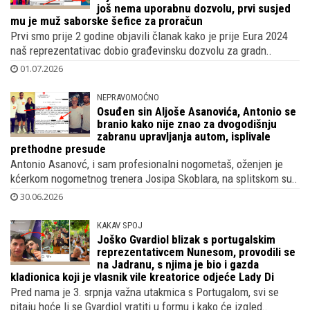
još nema uporabnu dozvolu, prvi susjed
mu je muž saborske šefice za proračun
Prvi smo prije 2 godine objavili članak kako je prije Eura 2024
naš reprezentativac dobio građevinsku dozvolu za gradn..
01.07.2026
NEPRAVOMOĆNO
Osuđen sin Aljoše Asanovića, Antonio se
branio kako nije znao za dvogodišnju
zabranu upravljanja autom, isplivale
prethodne presude
Antonio Asanovć, i sam profesionalni nogometaš, oženjen je
kćerkom nogometnog trenera Josipa Skoblara, na splitskom su..
30.06.2026
KAKAV SPOJ
Joško Gvardiol blizak s portugalskim
reprezentativcem Nunesom, provodili se
na Jadranu, s njima je bio i gazda
kladionica koji je vlasnik vile kreatorice odjeće Lady Di
Pred nama je 3. srpnja važna utakmica s Portugalom, svi se
pitaju hoće li se Gvardiol vratiti u formu i kako će izgled..