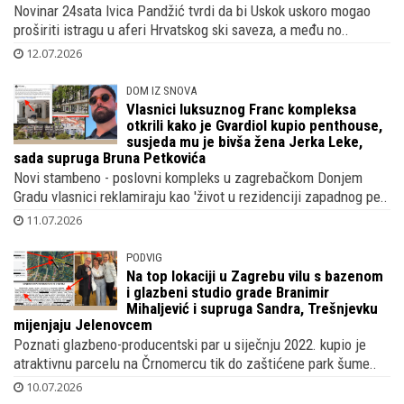
Novinar 24sata Ivica Pandžić tvrdi da bi Uskok uskoro mogao
proširiti istragu u aferi Hrvatskog ski saveza, a među no..
12.07.2026
DOM IZ SNOVA
Vlasnici luksuznog Franc kompleksa
otkrili kako je Gvardiol kupio penthouse,
susjeda mu je bivša žena Jerka Leke,
sada supruga Bruna Petkovića
Novi stambeno - poslovni kompleks u zagrebačkom Donjem
Gradu vlasnici reklamiraju kao 'život u rezidenciji zapadnog pe..
11.07.2026
PODVIG
Na top lokaciji u Zagrebu vilu s bazenom
i glazbeni studio grade Branimir
Mihaljević i supruga Sandra, Trešnjevku
mijenjaju Jelenovcem
Poznati glazbeno-producentski par u siječnju 2022. kupio je
atraktivnu parcelu na Črnomercu tik do zaštićene park šume..
10.07.2026