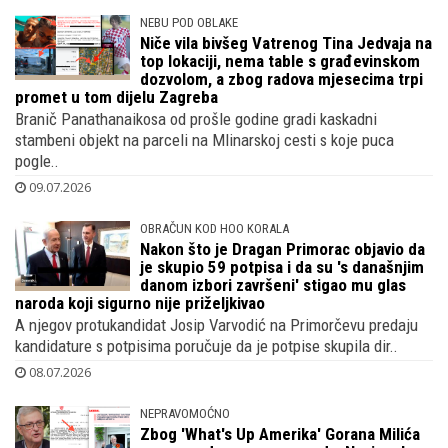
NEBU POD OBLAKE
Niče vila bivšeg Vatrenog Tina Jedvaja na
top lokaciji, nema table s građevinskom
dozvolom, a zbog radova mjesecima trpi
promet u tom dijelu Zagreba
Branič Panathanaikosa od prošle godine gradi kaskadni
stambeni objekt na parceli na Mlinarskoj cesti s koje puca
pogle..
09.07.2026
OBRAČUN KOD HOO KORALA
Nakon što je Dragan Primorac objavio da
je skupio 59 potpisa i da su 's današnjim
danom izbori završeni' stigao mu glas
naroda koji sigurno nije priželjkivao
A njegov protukandidat Josip Varvodić na Primorčevu predaju
kandidature s potpisima poručuje da je potpise skupila dir..
08.07.2026
NEPRAVOMOĆNO
Zbog 'What's Up Amerika' Gorana Milića