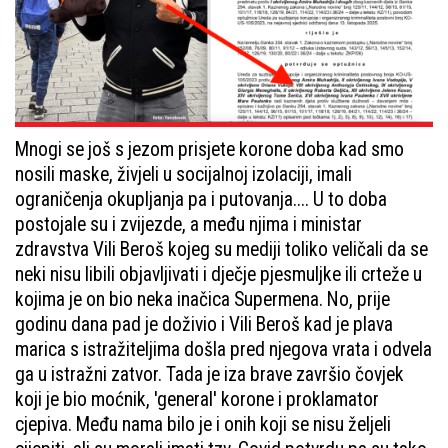
Mnogi se još s jezom prisjete korone doba kad smo
nosili maske, živjeli u socijalnoj izolaciji, imali
ograničenja okupljanja pa i putovanja.... U to doba
postojale su i zvijezde, a među njima i ministar
zdravstva Vili Beroš kojeg su mediji toliko veličali da se
neki nisu libili objavljivati i dječje pjesmuljke ili crteže u
kojima je on bio neka inačica Supermena. No, prije
godinu dana pad je doživio i Vili Beroš kad je plava
marica s istražiteljima došla pred njegova vrata i odvela
ga u istražni zatvor. Tada je iza brave završio čovjek
koji je bio moćnik, 'general' korone i proklamator
cjepiva. Među nama bilo je i onih koji se nisu željeli