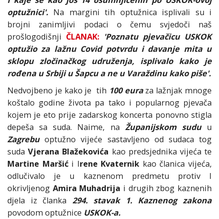
i kaje se kao još 14 osumnjičenih po USKOK-ovoj
optužnici'.
Na margini tih optužnica isplivali su i
brojni zanimljivi podaci o čemu svjedoči naš
prošlogodišnji
ČLANAK:
'Poznatu pjevačicu USKOK
optužio za lažnu Covid potvrdu i davanje mita u
sklopu zločinačkog udruženja, isplivalo kako je
rođena u Srbiji u Šapcu a ne u Varaždinu kako piše'.
Nedvojbeno je kako je tih
100 eura
za lažnjak mnoge
koštalo godine života pa tako i popularnog pjevača
kojem je eto prije zadarskog koncerta ponovno stigla
depeša sa suda. Naime, na
Županijskom sudu
u
Zagrebu
optužno vijeće sastavljeno od sudaca tog
suda
Vjerana Blažekovića
kao predsjednika vijeća te
Martine Maršić
i I
rene Kvaternik
kao članica vijeća,
odlučivalo je u kaznenom predmetu protiv I
okrivljenog
Amira Muhadrija
i drugih zbog kaznenih
djela iz članka
294. stavak 1. Kaznenog zakona
povodom optužnice
USKOK-a.