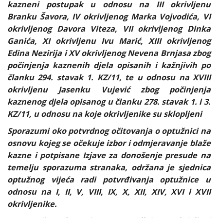
kazneni postupak u odnosu na III okrivljenu
Branku Šavora, IV okrivljenog Marka Vojvodića, VI
okrivljenog Davora Viteza, VII okrivljenog Dinka
Ganića, XI okrivljenu Ivu Marić, XIII okrivljenog
Edina Nezirija i XV okrivljenog Nevena Brnjasa zbog
počinjenja kaznenih djela opisanih i kažnjivih po
članku 294. stavak 1. KZ/11, te u odnosu na XVIII
okrivljenu Jasenku Vujević zbog počinjenja
kaznenog djela opisanog u članku 278. stavak 1. i 3.
KZ/11, u odnosu na koje okrivljenike su sklopljeni
Sporazumi oko potvrdnog očitovanja o optužnici na
osnovu kojeg se očekuje izbor i odmjeravanje blaže
kazne i potpisane Izjave za donošenje presude na
temelju sporazuma stranaka, održana je sjednica
optužnog vijeća radi potvrđivanja optužnice u
odnosu na I, II, V, VIII, IX, X, XII, XIV, XVI i XVII
okrivljenike.