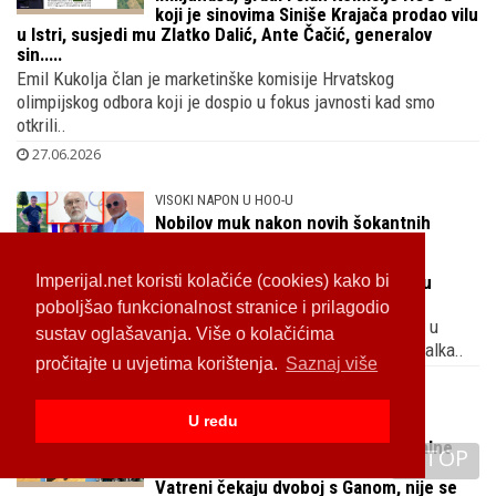
U elitnoj vikend oazi kraj Plitvica, ranču
milijunaša, gradi i član Komisije HOO-a
koji je sinovima Siniše Krajača prodao vilu
u Istri, susjedi mu Zlatko Dalić, Ante Čačić, generalov
sin.....
Emil Kukolja član je marketinške komisije Hrvatskog
olimpijskog odbora koji je dospio u fokus javnosti kad smo
otkrili..
27.06.2026
VISOKI NAPON U HOO-U
Nobilov muk nakon novih šokantnih
otkrića u HOO-u i poruke goluba
Imperijal.net koristi kolačiće (cookies) kako bi
pismonoše s Pantovčaka uzdrmali
poboljšao funkcionalnost stranice i prilagodio
izborni stožer Dragana Primorca koji je svakom loncu
poklopac
sustav oglašavanja. Više o kolačićima
Nakon novih uznemirujućih spoznaja o tajnim ugovorima u
pročitajte u uvjetima korištenja.
Saznaj više
HOO-u Siniša Krajač sve više sliči na Iliju Čvorovića iz Balka..
26.06.2026
U redu
TOP
SKITALICA SNIMALICA
Legendarni Niko Kranjčar lovio totalne