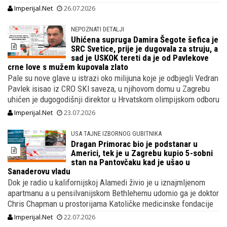
Imperijal.Net
26.07.2026
NEPOZNATI DETALJI
Uhićena supruga Damira Šegote šefica je
SRC Svetice, prije je dugovala za struju, a
sad je USKOK tereti da je od Pavlekove
crne love s mužem kupovala zlato
Pale su nove glave u istrazi oko milijuna koje je odbjegli Vedran
Pavlek isisao iz CRO SKI saveza, u njihovom domu u Zagrebu
uhićen je dugogodišnji direktor u Hrvatskom olimpijskom odboru
Imperijal.Net
23.07.2026
USA TAJNE IZBORNOG GUBITNIKA
Dragan Primorac bio je podstanar u
Americi, tek je u Zagrebu kupio 5-sobni
stan na Pantovčaku kad je ušao u
Sanaderovu vladu
Dok je radio u kalifornijskoj Alamedi živio je u iznajmljenom
apartmanu a u pensilvanijskom Bethlehemu udomio ga je doktor
Chris Chapman u prostorijama Katoličke medicinske fondacije
Imperijal.Net
22.07.2026