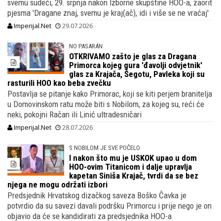
svemu sudeći, 29. srpnja nakon Izborne skupštine HOO-a, zaorit
pjesma 'Dragane znaj, svemu je kraj(ač), idi i više se ne vraćaj'
Imperijal.Net
29.07.2026
NO PASARÁN
OTKRIVAMO zašto je glas za Dragana
Primorca kojeg gura 'đavolji odvjetnik'
glas za Krajača, Šegotu, Pavleka koji su
rasturili HOO kao beba zvečku
Postavlja se pitanje kako Primorac, koji se kiti perjem branitelja
u Domovinskom ratu može biti s Nobilom, za kojeg su, reći će
neki, pokojni Račan ili Linić ultradesničari
Imperijal.Net
28.07.2026
S NOBILOM JE SVE POČELO
I nakon što mu je USKOK upao u dom
HOO-ovim Titanicom i dalje upravlja
kapetan Siniša Krajač, tvrdi da se bez
njega ne mogu održati izbori
Predsjednik Hrvatskog dizačkog saveza Boško Čavka je
potvrdio da su savezi davali podršku Primorcu i prije nego je on
objavio da će se kandidirati za predsjednika HOO-a