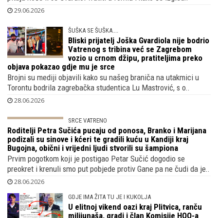
29.06.2026
ŠUŠKA SE ŠUŠKA....
Bliski prijatelj Joška Gvardiola nije bodrio
Vatrenog s tribina već se Zagrebom
vozio u crnom džipu, pratiteljima preko
objava pokazao gdje mu je srce
Brojni su mediji objavili kako su našeg braniča na utakmici u
Torontu bodrila zagrebačka studentica Lu Mastrović, s o..
28.06.2026
SRCE VATRENO
Roditelji Petra Sučića pucaju od ponosa,
Branko i Marijana podizali su sinove i
kćeri te gradili kuću u Kandiji kraj
Bugojna, obični i vrijedni ljudi stvorili su šampiona
Prvim pogotkom koji je postigao Petar Sučić dogodio se
preokret i krenuli smo put pobjede protiv Gane pa ne čudi da je..
28.06.2026
GDJE IMA ŽITA TU JE I KUKOLJA