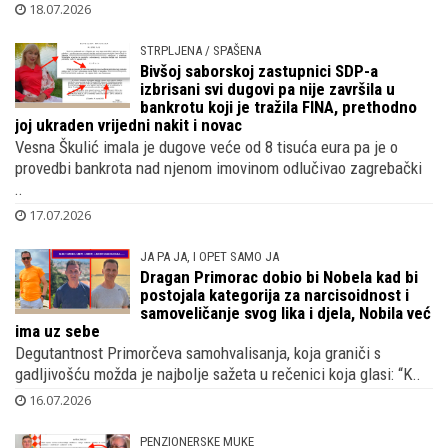
18.07.2026
STRPLJENA / SPAŠENA
Bivšoj saborskoj zastupnici SDP-a
izbrisani svi dugovi pa nije završila u
bankrotu koji je tražila FINA, prethodno
joj ukraden vrijedni nakit i novac
Vesna Škulić imala je dugove veće od 8 tisuća eura pa je o
provedbi bankrota nad njenom imovinom odlučivao zagrebački
..
17.07.2026
JA PA JA, I OPET SAMO JA
Dragan Primorac dobio bi Nobela kad bi
postojala kategorija za narcisoidnost i
samoveličanje svog lika i djela, Nobila već
ima uz sebe
Degutantnost Primorčeva samohvalisanja, koja graniči s
gadljivošću možda je najbolje sažeta u rečenici koja glasi: “K..
16.07.2026
PENZIONERSKE MUKE