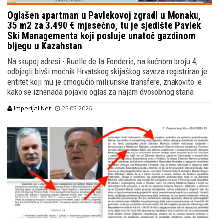
Oglašen apartman u Pavlekovoj zgradi u Monaku,
35 m2 za 3.490 € mjesečno, tu je sjedište Pavlek
Ski Managementa koji posluje unatoč gazdinom
bijegu u Kazahstan
Na skupoj adresi - Ruelle de la Fonderie, na kućnom broju 4,
odbjegli bivši moćnik Hrvatskog skijaškog saveza registrirao je
entitet koji mu je omogućio milijunske transfere, znakovito je
kako se iznenada pojavio oglas za najam dvosobnog stana
Imperijal.Net
26.05.2026