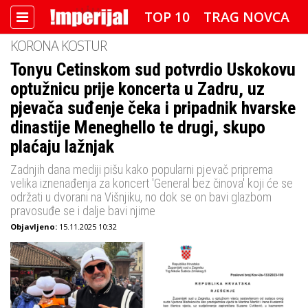
TOP 10
TRAG NOVCA
KORONA KOSTUR
DETEKTOR
FOTO SPECIJAL
Tonyu Cetinskom sud potvrdio Uskokovu
optužnicu prije koncerta u Zadru, uz
IMPERIJAL VIDEO
RADAR
pjevača suđenje čeka i pripadnik hvarske
IMPERIJAL & FREETIME
dinastije Meneghello te drugi, skupo
plaćaju lažnjak
IMPERIJALOVE POZNATE FACE
Zadnjih dana mediji pišu kako popularni pjevač priprema
velika iznenađenja za koncert 'General bez činova' koji će se
održati u dvorani na Višnjiku, no dok se on bavi glazbom
pravosuđe se i dalje bavi njime
Objavljeno:
15.11.2025 10:32