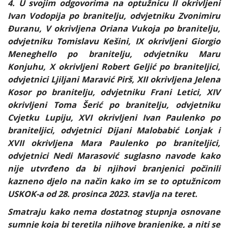
4. U svojim odgovorima na optužnicu II okrivljeni
Ivan Vodopija po branitelju, odvjetniku Zvonimiru
Đuranu, V okrivljena Oriana Vukoja po branitelju,
odvjetniku Tomislavu Kešini, IX okrivljeni Giorgio
Meneghello po branitelju, odvjetniku Maru
Konjuhu, X okrivljeni Robert Geljić po braniteljici,
odvjetnici Ljiljani Maravić Pirš, XII okrivljena Jelena
Kosor po branitelju, odvjetniku Frani Letici, XIV
okrivljeni Toma Šerić po branitelju, odvjetniku
Cvjetku Lupiju, XVI okrivljeni Ivan Paulenko po
braniteljici, odvjetnici Dijani Malobabić Lonjak i
XVII okrivljena Mara Paulenko po braniteljici,
odvjetnici Nedi Marasović suglasno navode kako
nije utvrđeno da bi njihovi branjenici počinili
kazneno djelo na način kako im se to optužnicom
USKOK-a od 28. prosinca 2023. stavlja na teret.
Smatraju kako nema dostatnog stupnja osnovane
sumnje koja bi teretila njihove branjenike, a niti se