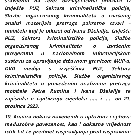
stavljenih na teret okrivljenicima proizlazi iz
izvješća PUZ, Sektora kriminalističke policije,
Službe organiziranog kriminaliteta o izvršenoj
analizi materijala pretrage pokretne stvari –
mobitela koji je oduzet od Ivana Dželalije, izvješća
PUZ, Sektora kriminalističke policije, Službe
organiziranog kriminaliteta o izvršenim
provjerama u nacionalnom informacijskom
sustavu za upravljanje državnom granicom MUP-a,
DVD medija s izvješćima PUZ, Sektora
kriminalističke policije, Službe organiziranog
kriminaliteta o provedenim analizama pretraga
mobitela Petre Rumiha i Ivana Dželalije te
zapisnika o ispitivanju svjedoka ..... i ..... od 21.
prosinca 2023.
10. Analiza dokaza navedenih u optužnici i njihova
međusobna povezanost, kao i dokazna vrijednost
istih bit će predmet raspravljanja pred raspravnim