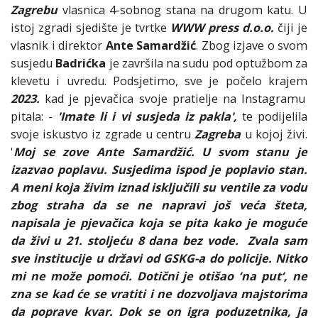
Zagrebu
vlasnica 4-sobnog stana na drugom katu. U
istoj zgradi sjedište je tvrtke
WWW press d.o.o.
čiji je
vlasnik i direktor
Ante Samardžić
. Zbog izjave o svom
susjedu
Badrićka
je završila na sudu pod optužbom za
klevetu i uvredu. Podsjetimo, sve je počelo krajem
2023.
kad je pjevačica svoje pratielje na Instagramu
pitala: -
'Imate li i vi susjeda iz pakla',
te podijelila
svoje iskustvo iz zgrade u centru
Zagreba
u kojoj živi.
'
Moj se zove Ante Samardžić. U svom stanu je
izazvao poplavu. Susjedima ispod je poplavio stan.
A meni koja živim iznad isključili su ventile za vodu
zbog straha da se ne napravi još veća šteta,
napisala je pjevačica koja se pita kako je moguće
da živi u 21. stoljeću 8 dana bez vode. Zvala sam
sve institucije u državi od GSKG-a do policije. Nitko
mi ne može pomoći. Dotični je otišao ‘na put‘, ne
zna se kad će se vratiti i ne dozvoljava majstorima
da poprave kvar. Dok se on igra poduzetnika, ja