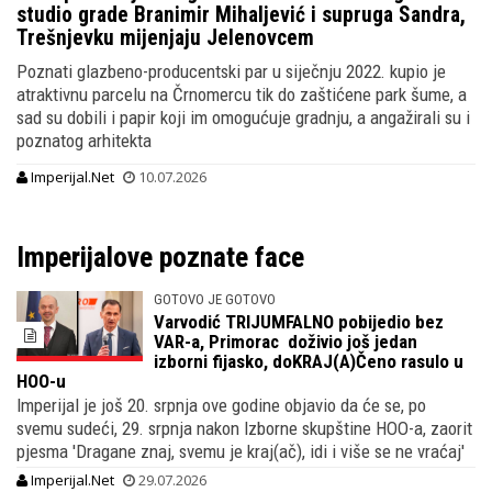
studio grade Branimir Mihaljević i supruga Sandra,
Trešnjevku mijenjaju Jelenovcem
Poznati glazbeno-producentski par u siječnju 2022. kupio je
atraktivnu parcelu na Črnomercu tik do zaštićene park šume, a
sad su dobili i papir koji im omogućuje gradnju, a angažirali su i
poznatog arhitekta
Imperijal.Net
10.07.2026
Imperijalove poznate face
GOTOVO JE GOTOVO
Varvodić TRIJUMFALNO pobijedio bez
VAR-a, Primorac doživio još jedan
izborni fijasko, doKRAJ(A)Čeno rasulo u
HOO-u
Imperijal je još 20. srpnja ove godine objavio da će se, po
svemu sudeći, 29. srpnja nakon Izborne skupštine HOO-a, zaorit
pjesma 'Dragane znaj, svemu je kraj(ač), idi i više se ne vraćaj'
Imperijal.Net
29.07.2026