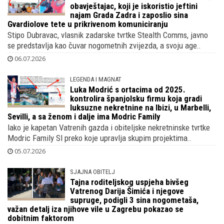
SVE OSTAJE U OBITELJI
O imidžu Gvardiola i Livakovića skrbi bivši
obavještajac, koji je iskoristio jeftini
najam Grada Zadra i zaposlio sina
Gvardiolove tete u prikrivenom komuniciranju
Stipo Dubravac, vlasnik zadarske tvrtke Stealth Comms, javno
se predstavlja kao čuvar nogometnih zvijezda, a svoju age..
06.07.2026
LEGENDA I MAGNAT
Luka Modrić s ortacima od 2025.
kontrolira španjolsku firmu koja gradi
luksuzne nekretnine na Ibizi, u Marbelli,
Sevilli, a sa ženom i dalje ima Modric Family
Iako je kapetan Vatrenih gazda i obiteljske nekretninske tvrtke
Modric Family Sl preko koje upravlja skupim projektima..
05.07.2026
SJAJNA OBITELJ
Tajna roditeljskog uspjeha bivšeg
Vatrenog Darija Šimića i njegove
supruge, podigli 3 sina nogometaša,
važan detalj iza njihove vile u Zagrebu pokazao se