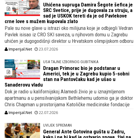
Uhićena supruga Damira Šegote šefica je
SRC Svetice, prije je dugovala za struju, a
sad je USKOK tereti da je od Pavlekove
crne love s mužem kupovala zlato
Pale su nove glave u istrazi oko milijuna koje je odbjegli Vedran
Pavlek isisao iz CRO SKI saveza, u njihovom domu u Zagrebu
uhićen je dugogodišnji direktor u Hrvatskom olimpijskom odboru
Imperijal.Net
23.07.2026
USA TAJNE IZBORNOG GUBITNIKA
Dragan Primorac bio je podstanar u
Americi, tek je u Zagrebu kupio 5-sobni
stan na Pantovčaku kad je ušao u
Sanaderovu vladu
Dok je radio u kalifornijskoj Alamedi živio je u iznajmljenom
apartmanu a u pensilvanijskom Bethlehemu udomio ga je doktor
Chris Chapman u prostorijama Katoličke medicinske fondacije
Imperijal.Net
22.07.2026
UVIJEK SPREMAN
General Ante Gotovina gušta u Zadru,
kako i ne bi kad je ostvario snove, živi na