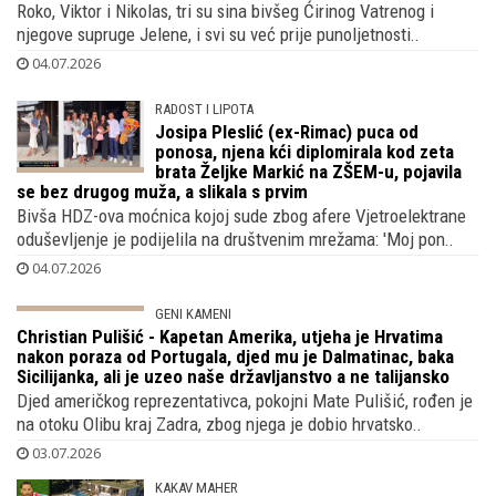
dobitnim faktorom
Roko, Viktor i Nikolas, tri su sina bivšeg Ćirinog Vatrenog i
njegove supruge Jelene, i svi su već prije punoljetnosti..
04.07.2026
RADOST I LIPOTA
Josipa Pleslić (ex-Rimac) puca od
ponosa, njena kći diplomirala kod zeta
brata Željke Markić na ZŠEM-u, pojavila
se bez drugog muža, a slikala s prvim
Bivša HDZ-ova moćnica kojoj sude zbog afere Vjetroelektrane
oduševljenje je podijelila na društvenim mrežama: 'Moj pon..
04.07.2026
GENI KAMENI
Christian Pulišić - Kapetan Amerika,
utjeha je Hrvatima nakon poraza od
Portugala, djed mu je Dalmatinac, baka
Sicilijanka, ali je uzeo naše državljanstvo a ne talijansko
Djed američkog reprezentativca, pokojni Mate Pulišić, rođen je
na otoku Olibu kraj Zadra, zbog njega je dobio hrvatsko..