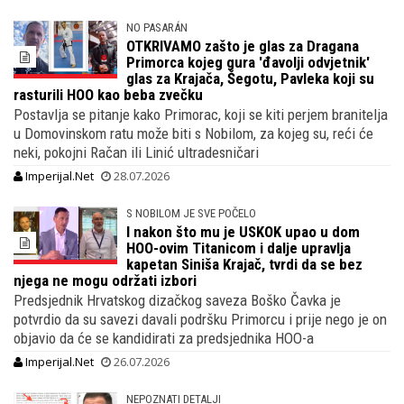
NO PASARÁN
OTKRIVAMO zašto je glas za Dragana
Primorca kojeg gura 'đavolji odvjetnik'
glas za Krajača, Šegotu, Pavleka koji su
rasturili HOO kao beba zvečku
Postavlja se pitanje kako Primorac, koji se kiti perjem branitelja
u Domovinskom ratu može biti s Nobilom, za kojeg su, reći će
neki, pokojni Račan ili Linić ultradesničari
Imperijal.Net
28.07.2026
S NOBILOM JE SVE POČELO
I nakon što mu je USKOK upao u dom
HOO-ovim Titanicom i dalje upravlja
kapetan Siniša Krajač, tvrdi da se bez
njega ne mogu održati izbori
Predsjednik Hrvatskog dizačkog saveza Boško Čavka je
potvrdio da su savezi davali podršku Primorcu i prije nego je on
objavio da će se kandidirati za predsjednika HOO-a
Imperijal.Net
26.07.2026
NEPOZNATI DETALJI