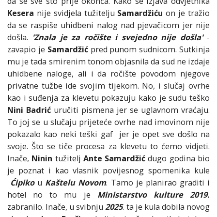
da se sve što prije okonča. Kako se izjava odvjetnika
Kesera
nije svidjela tužitelju
Samardžiću
on je tražio
da se raspiše uhidbeni nalog nad pjevačicom jer nije
došla.
'Znala je za ročište i svejedno nije došla'
-
zavapio je
Samardžić
pred punom sudnicom. Sutkinja
mu je tada smirenim tonom objasnila da sud ne izdaje
uhidbene naloge, ali i da ročište povodom njegove
privatne tužbe ide svojim tijekom. No, i slučaj ovrhe
kao i suđenja za klevetu pokazuju kako je sudu teško
Nini Badrić
uručiti pismena jer se uglavnom vraćaju.
To joj se u slučaju prijeteće ovrhe nad imovinom nije
pokazalo kao neki teški gaf jer je opet sve došlo na
svoje. Što se tiče procesa za klevetu to ćemo vidjeti.
Inače,
Ninin
tužitelj
Ante Samardžić
dugo godina bio
je poznat i kao vlasnik povijesnog spomenika kule
Ćipiko
u
Kaštelu Novom
. Tamo je planirao graditi i
hotel no to mu je
Ministarstvo kulture 2019.
zabranilo. Inače, u svibnju
2025
. ta je kula dobila novog