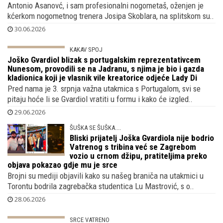
branio kako nije znao za dvogodišnju
zabranu upravljanja autom, isplivale
prethodne presude
Antonio Asanovć, i sam profesionalni nogometaš, oženjen je
kćerkom nogometnog trenera Josipa Skoblara, na splitskom su..
30.06.2026
KAKAV SPOJ
Joško Gvardiol blizak s portugalskim
reprezentativcem Nunesom, provodili se
na Jadranu, s njima je bio i gazda
kladionica koji je vlasnik vile kreatorice odjeće Lady Di
Pred nama je 3. srpnja važna utakmica s Portugalom, svi se
pitaju hoće li se Gvardiol vratiti u formu i kako će izgled..
29.06.2026
ŠUŠKA SE ŠUŠKA....
Bliski prijatelj Joška Gvardiola nije bodrio
Vatrenog s tribina već se Zagrebom
vozio u crnom džipu, pratiteljima preko
objava pokazao gdje mu je srce
Brojni su mediji objavili kako su našeg braniča na utakmici u