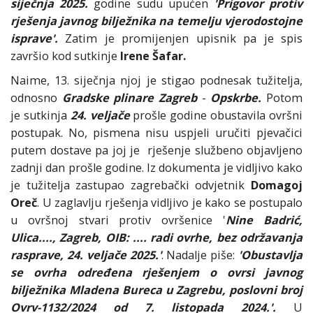
siječnja 2025.
godine sudu upućen
'Prigovor protiv
rješenja javnog bilježnika na temelju vjerodostojne
isprave'.
Zatim je promijenjen upisnik pa je spis
završio kod sutkinje
Irene Šafar.
Naime, 13. siječnja njoj je stigao podnesak tužitelja,
odnosno
Gradske plinare Zagreb
-
Opskrbe.
Potom
je sutkinja
24. veljače
prošle godine obustavila ovršni
postupak. No, pismena nisu uspjeli uručiti pjevačici
putem dostave pa joj je rješenje službeno objavljeno
zadnji dan prošle godine. Iz dokumenta je vidljivo kako
je tužitelja zastupao zagrebački odvjetnik
Domagoj
Oreč
. U zaglavlju rješenja vidljivo je kako se postupalo
u ovršnoj stvari protiv ovršenice '
Nine Badrić,
Ulica...., Zagreb, OIB: .... radi ovrhe, bez održavanja
rasprave, 24. veljače 2025.'
. Nadalje piše:
'Obustavlja
se ovrha određena rješenjem o ovrsi javnog
bilježnika Mladena Bureca u Zagrebu, poslovni broj
Ovrv-1132/2024 od 7. listopada 2024.'.
U