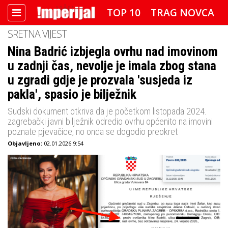
TOP 10
TRAG NOVCA
SRETNA VIJEST
DETEKTOR
FOTO SPECIJAL
Nina Badrić izbjegla ovrhu nad imovinom
u zadnji čas, nevolje je imala zbog stana
IMPERIJAL VIDEO
RADAR
u zgradi gdje je prozvala 'susjeda iz
IMPERIJAL & FREETIME
pakla', spasio je bilježnik
Sudski dokument otkriva da je početkom listopada 2024.
IMPERIJALOVE POZNATE FACE
zagrebački javni bilježnik odredio ovrhu općenito na imovini
poznate pjevačice, no onda se dogodio preokret
Objavljeno:
02.01.2026 9:54