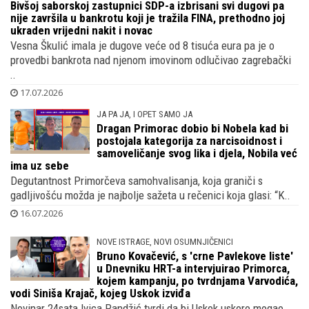
Bivšoj saborskoj zastupnici SDP-a
izbrisani svi dugovi pa nije završila u
bankrotu koji je tražila FINA, prethodno
joj ukraden vrijedni nakit i novac
Vesna Škulić imala je dugove veće od 8 tisuća eura pa je o
provedbi bankrota nad njenom imovinom odlučivao zagrebački
..
17.07.2026
JA PA JA, I OPET SAMO JA
Dragan Primorac dobio bi Nobela kad bi
postojala kategorija za narcisoidnost i
samoveličanje svog lika i djela, Nobila već
ima uz sebe
Degutantnost Primorčeva samohvalisanja, koja graniči s
gadljivošću možda je najbolje sažeta u rečenici koja glasi: “K..
16.07.2026
NOVE ISTRAGE, NOVI OSUMNJIČENICI
Bruno Kovačević, s 'crne Pavlekove liste'
u Dnevniku HRT-a intervjuirao Primorca,
kojem kampanju, po tvrdnjama Varvodića,