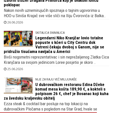
VISOKI NAPON U HOO-U
Nobilov muk nakon novih šokantnih
otkrića u HOO-u i poruke goluba
pismonoše s Pantovčaka uzdrmali
izborni stožer Dragana Primorca koji je svakom loncu
poklopac
Nakon novih uznemirujućih spoznaja o tajnim ugovorima u
HOO-u Siniša Krajač sve više sliči na Iliju Čvorovića iz Balka..
26.06.2026
SKITALICA SNIMALICA
Legendarni Niko Kranjčar lovio totalne
popuste s kćeri u City Centru dok
Vatreni čekaju dvoboj s Ganom, nije se
pridružio tisućama navijača u Americi
Bivši nogometni reprezentativac i sin neprežaljenog Zlatka Cica
Kranjčara sa svojom jedinicom Loree posjetio je skoro ..
25.06.2026
NIJE ZA RAJU VEĆ MILIJUNAŠE
U dubrovačkom restoranu Edina Džeke