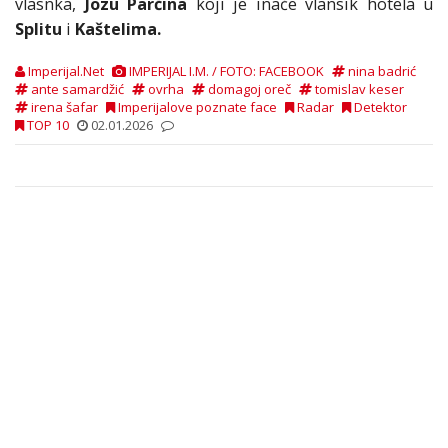
vlasnka,
Jozu Parčina
koji je inače vlansik hotela u
Splitu
i
Kaštelima.
Imperijal.Net
IMPERIJAL I.M. / FOTO: FACEBOOK
nina badrić
ante samardžić
ovrha
domagoj oreč
tomislav keser
irena šafar
Imperijalove poznate face
Radar
Detektor
TOP 10
02.01.2026