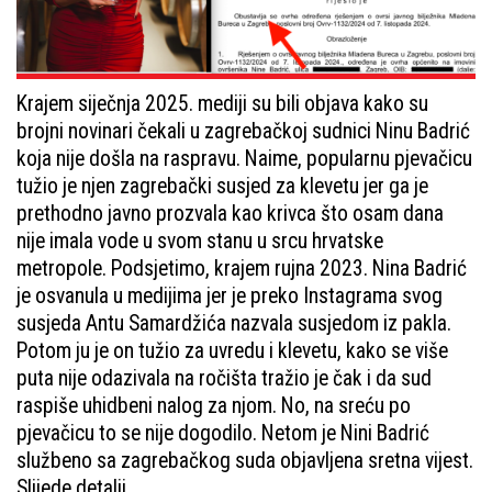
Krajem siječnja 2025. mediji su bili objava kako su
brojni novinari čekali u zagrebačkoj sudnici Ninu Badrić
koja nije došla na raspravu. Naime, popularnu pjevačicu
tužio je njen zagrebački susjed za klevetu jer ga je
prethodno javno prozvala kao krivca što osam dana
nije imala vode u svom stanu u srcu hrvatske
metropole. Podsjetimo, krajem rujna 2023. Nina Badrić
je osvanula u medijima jer je preko Instagrama svog
susjeda Antu Samardžića nazvala susjedom iz pakla.
Potom ju je on tužio za uvredu i klevetu, kako se više
puta nije odazivala na ročišta tražio je čak i da sud
raspiše uhidbeni nalog za njom. No, na sreću po
pjevačicu to se nije dogodilo. Netom je Nini Badrić
službeno sa zagrebačkog suda objavljena sretna vijest.
Slijede detalji....