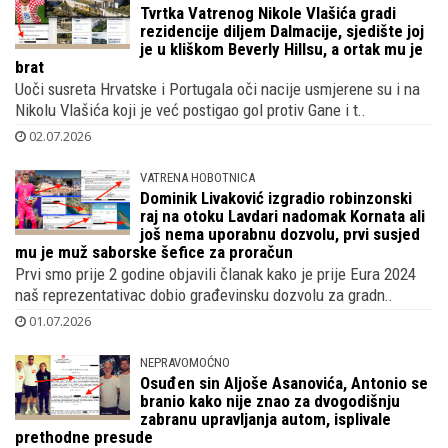
03.07.2026
KAKAV MAHER
Tvrtka Vatrenog Nikole Vlašića gradi
rezidencije diljem Dalmacije, sjedište joj
je u kliškom Beverly Hillsu, a ortak mu je
brat
Uoči susreta Hrvatske i Portugala oči nacije usmjerene su i na
Nikolu Vlašića koji je već postigao gol protiv Gane i t..
02.07.2026
VATRENA HOBOTNICA
Dominik Livaković izgradio robinzonski
raj na otoku Lavdari nadomak Kornata ali
još nema uporabnu dozvolu, prvi susjed
mu je muž saborske šefice za proračun
Prvi smo prije 2 godine objavili članak kako je prije Eura 2024
naš reprezentativac dobio građevinsku dozvolu za gradn..
01.07.2026
NEPRAVOMOĆNO
Osuđen sin Aljoše Asanovića, Antonio se