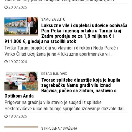
20.07.2026
SAMO ZA ELITU
Luksuzne vile i dupleksi udovice osnivača
Pan-Peka i njenog ortaka u Turnju kraj
Zadra prodaju se za 1,8 milijuna € i
911.000 €, gledaju na srcoliki otok
Tvrtka Turanj projekt čiji su vlasnici i direktori Neda Parać i
Vinko Čilaš uknjižena je na 4 luksuzne apartmanske vil..
19.07.2026
DRAGO BANOVIĆ
Tvorac splitske dinastije koja je kupila
zagrebačku Namu gradi vilu iznad
Bačvica, počeo sa zlatom, nastavio s
Optikom Anda
Prigovor na gradnju vile stavio je susjed iz splitske
Hektorovićeve ulice ali to nije spriječilo izdavanje dozvole dal..
18.07.2026
STRPLJENA / SPAŠENA