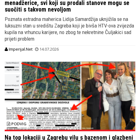
menadžerice, svi koji su prodali stanove mogu se
suočiti s takvom nevoljom
Poznata estradna maherica Lidija Samardžija uknjižila se na
luksuzni stan u središtu Zagreba koji je bivša HTV-ova zvijezda
kupila na vrhuncu karijere, no zbog te nekretnine Čuljakici sad
prijeti problem
Imperijal.Net
14.07.2026
PODVIG
Na top lokaciji u Zagrebu vilu s bazenom i glazbeni