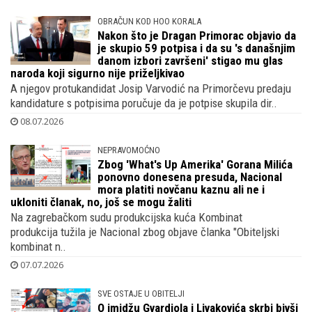
09.07.2026
OBRAČUN KOD HOO KORALA
Nakon što je Dragan Primorac objavio da
je skupio 59 potpisa i da su 's današnjim
danom izbori završeni' stigao mu glas
naroda koji sigurno nije priželjkivao
A njegov protukandidat Josip Varvodić na Primorčevu predaju
kandidature s potpisima poručuje da je potpise skupila dir..
08.07.2026
NEPRAVOMOĆNO
Zbog 'What's Up Amerika' Gorana Milića
ponovno donesena presuda, Nacional
mora platiti novčanu kaznu ali ne i
ukloniti članak, no, još se mogu žaliti
Na zagrebačkom sudu produkcijska kuća Kombinat
produkcija tužila je Nacional zbog objave članka "Obiteljski
kombinat n..
07.07.2026