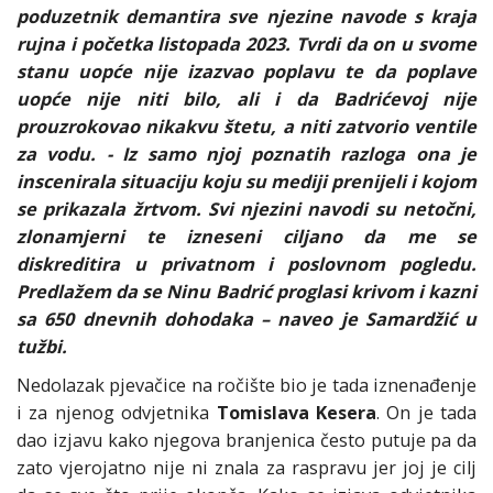
poduzetnik demantira sve njezine navode s kraja
rujna i početka listopada 2023. Tvrdi da on u svome
stanu uopće nije izazvao poplavu te da poplave
uopće nije niti bilo, ali i da Badrićevoj nije
prouzrokovao nikakvu štetu, a niti zatvorio ventile
za vodu. - Iz samo njoj poznatih razloga ona je
inscenirala situaciju koju su mediji prenijeli i kojom
se prikazala žrtvom. Svi njezini navodi su netočni,
zlonamjerni te izneseni ciljano da me se
diskreditira u privatnom i poslovnom pogledu.
Predlažem da se Ninu Badrić proglasi krivom i kazni
sa 650 dnevnih dohodaka – naveo je Samardžić u
tužbi.
Nedolazak pjevačice na ročište bio je tada iznenađenje
i za njenog odvjetnika
Tomislava Kesera
. On je tada
dao izjavu kako njegova branjenica često putuje pa da
zato vjerojatno nije ni znala za raspravu jer joj je cilj