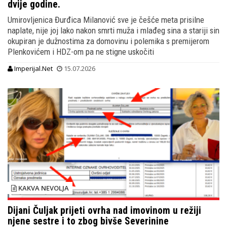
dvije godine.
Umirovljenica Đurđica Milanović sve je češće meta prisilne
naplate, nije joj lako nakon smrti muža i mlađeg sina a stariji sin
okupiran je dužnostima za domovinu i polemika s premijerom
Plenkovićem i HDZ-om pa ne stigne uskočiti
Imperijal.Net
15.07.2026
KAKVA NEVOLJA
Dijani Čuljak prijeti ovrha nad imovinom u režiji
njene sestre i to zbog bivše Severinine