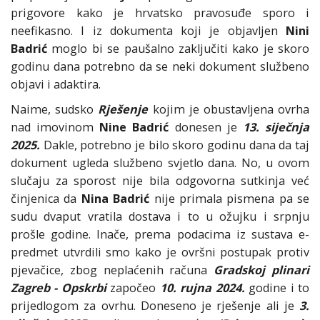
prigovore kako je hrvatsko pravosuđe sporo i
neefikasno. I iz dokumenta koji je objavljen
Nini
Badrić
moglo bi se paušalno zaključiti kako je skoro
godinu dana potrebno da se neki dokument službeno
objavi i adaktira.
Naime, sudsko
Rješenje
kojim je obustavljena ovrha
nad imovinom
Nine Badrić
donesen je
13. siječnja
2025.
Dakle, potrebno je bilo skoro godinu dana da taj
dokument ugleda službeno svjetlo dana. No, u ovom
slučaju za sporost nije bila odgovorna sutkinja već
činjenica da
Nina Badrić
nije primala pismena pa se
sudu dvaput vratila dostava i to u ožujku i srpnju
prošle godine. Inače, prema podacima iz sustava e-
predmet utvrdili smo kako je ovršni postupak protiv
pjevačice, zbog neplaćenih računa
Gradskoj plinari
Zagreb - Opskrbi
započeo
10. rujna 2024.
godine i to
prijedlogom za ovrhu. Doneseno je rješenje ali je
3.