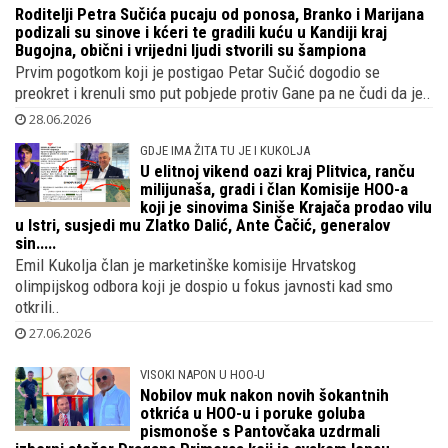
Torontu bodrila zagrebačka studentica Lu Mastrović, s o..
28.06.2026
SRCE VATRENO
Roditelji Petra Sučića pucaju od ponosa,
Branko i Marijana podizali su sinove i
kćeri te gradili kuću u Kandiji kraj
Bugojna, obični i vrijedni ljudi stvorili su šampiona
Prvim pogotkom koji je postigao Petar Sučić dogodio se
preokret i krenuli smo put pobjede protiv Gane pa ne čudi da je..
28.06.2026
GDJE IMA ŽITA TU JE I KUKOLJA
U elitnoj vikend oazi kraj Plitvica, ranču
milijunaša, gradi i član Komisije HOO-a
koji je sinovima Siniše Krajača prodao vilu
u Istri, susjedi mu Zlatko Dalić, Ante Čačić, generalov
sin.....
Emil Kukolja član je marketinške komisije Hrvatskog
olimpijskog odbora koji je dospio u fokus javnosti kad smo
otkrili..
27.06.2026