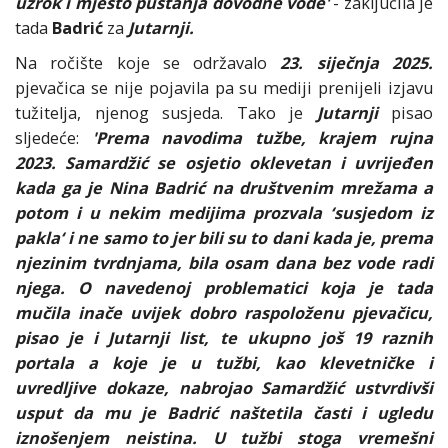
uzrok i mjesto puštanja dovodne vode'
- zaključila je
tada
Badrić
za
Jutarnji.
Na ročište koje se održavalo
23. siječnja 2025.
pjevačica se nije pojavila pa su mediji prenijeli izjavu
tužitelja, njenog susjeda. Tako je
Jutarnji
pisao
sljedeće:
'Prema navodima tužbe, krajem rujna
2023. Samardžić se osjetio oklevetan i uvrijeđen
kada ga je Nina Badrić na društvenim mrežama a
potom i u nekim medijima prozvala ‘susjedom iz
pakla‘ i ne samo to jer bili su to dani kada je, prema
njezinim tvrdnjama, bila osam dana bez vode radi
njega. O navedenoj problematici koja je tada
mučila inače uvijek dobro raspoloženu pjevačicu,
pisao je i Jutarnji list, te ukupno još 19 raznih
portala a koje je u tužbi, kao klevetničke i
uvredljive dokaze, nabrojao Samardžić ustvrdivši
usput da mu je Badrić naštetila časti i ugledu
iznošenjem neistina. U tužbi stoga vremešni