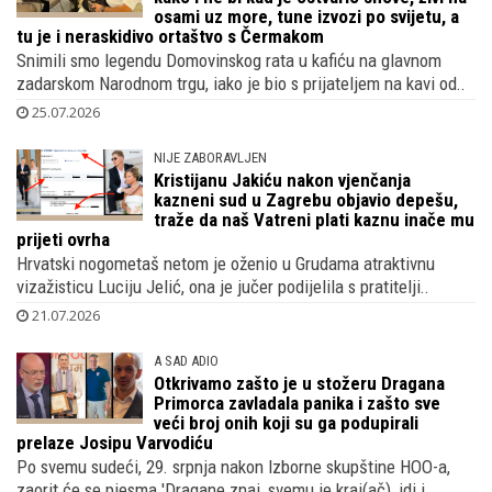
osami uz more, tune izvozi po svijetu, a
tu je i neraskidivo ortaštvo s Čermakom
Snimili smo legendu Domovinskog rata u kafiću na glavnom
zadarskom Narodnom trgu, iako je bio s prijateljem na kavi od..
25.07.2026
NIJE ZABORAVLJEN
Kristijanu Jakiću nakon vjenčanja
kazneni sud u Zagrebu objavio depešu,
traže da naš Vatreni plati kaznu inače mu
prijeti ovrha
Hrvatski nogometaš netom je oženio u Grudama atraktivnu
vizažisticu Luciju Jelić, ona je jučer podijelila s pratitelji..
21.07.2026
A SAD ADIO
Otkrivamo zašto je u stožeru Dragana
Primorca zavladala panika i zašto sve
veći broj onih koji su ga podupirali
prelaze Josipu Varvodiću
Po svemu sudeći, 29. srpnja nakon Izborne skupštine HOO-a,
zaorit će se pjesma 'Dragane znaj, svemu je kraj(ač), idi i..