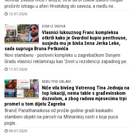
vodi Siniša Krajač, kojeg Uskok izviđa
Novinar 24sata Ivica Pandžić tvrdi da bi Uskok uskoro mogao
proširiti istragu u aferi Hrvatskog ski saveza, a među no..
12.07.2026
DOM IZ SNOVA
Vlasnici luksuznog Franc kompleksa
otkrili kako je Gvardiol kupio penthouse,
susjeda mu je bivša žena Jerka Leke,
sada supruga Bruna Petkovića
Novi stambeno - poslovni kompleks u zagrebačkom Donjem
Gradu vlasnici reklamiraju kao 'život u rezidenciji zapadnog pe..
11.07.2026
NEBU POD OBLAKE
Niče vila bivšeg Vatrenog Tina Jedvaja na
top lokaciji, nema table s građevinskom
dozvolom, a zbog radova mjesecima trpi
promet u tom dijelu Zagreba
Branič Panathanaikosa od prošle godine gradi kaskadni
stambeni objekt na parceli na Mlinarskoj cesti s koje puca
pogle..