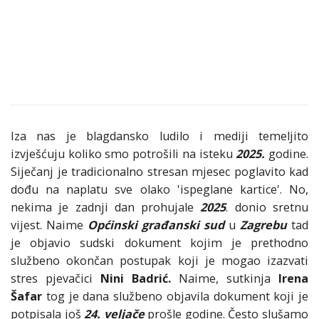
Iza nas je blagdansko ludilo i mediji temeljito
izvješćuju koliko smo potrošili na isteku
2025.
godine.
Siječanj je tradicionalno stresan mjesec poglavito kad
dođu na naplatu sve olako 'ispeglane kartice'. No,
nekima je zadnji dan prohujale
2025
. donio sretnu
vijest. Naime
Općinski građanski sud
u
Zagrebu
tad
je objavio sudski dokument kojim je prethodno
službeno okončan postupak koji je mogao izazvati
stres pjevačici
Nini Badrić.
Naime, sutkinja
Irena
Šafar
tog je dana službeno objavila dokument koji je
potpisala još
24. veljače
prošle godine. Često slušamo