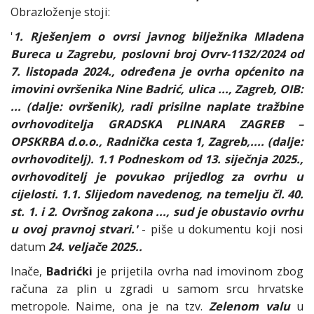
Obrazloženje stoji:
'
1. Rješenjem o ovrsi javnog bilježnika Mladena
Bureca u Zagrebu, poslovni broj Ovrv-1132/2024 od
7. listopada 2024., određena je ovrha općenito na
imovini ovršenika Nine Badrić, ulica ..., Zagreb, OIB:
... (dalje: ovršenik), radi prisilne naplate tražbine
ovrhovoditelja GRADSKA PLINARA ZAGREB –
OPSKRBA d.o.o., Radnička cesta 1, Zagreb,.... (dalje:
ovrhovoditelj). 1.1 Podneskom od 13. siječnja 2025.,
ovrhovoditelj je povukao prijedlog za ovrhu u
cijelosti. 1.1. Slijedom navedenog, na temelju čl. 40.
st. 1. i 2. Ovršnog zakona ..., sud je obustavio ovrhu
u ovoj pravnoj stvari.'
- piše u dokumentu koji nosi
datum
24. veljače 2025..
Inače,
Badrićki
je prijetila ovrha nad imovinom zbog
računa za plin u zgradi u samom srcu hrvatske
metropole. Naime, ona je na tzv.
Zelenom valu
u