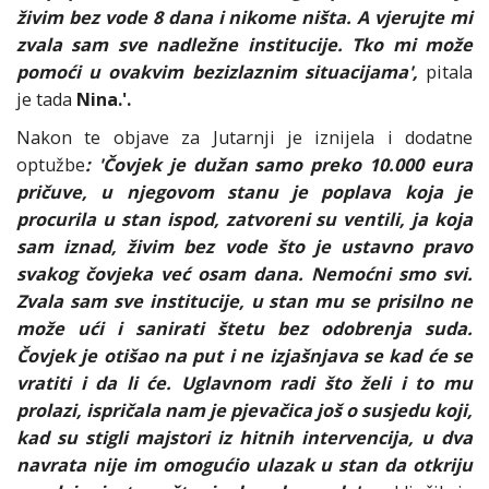
živim bez vode 8 dana i nikome ništa. A vjerujte mi
zvala sam sve nadležne institucije. Tko mi može
pomoći u ovakvim bezizlaznim situacijama',
pitala
je tada
Nina.'.
Nakon te objave za Jutarnji je iznijela i dodatne
optužbe
: 'Čovjek je dužan samo preko 10.000 eura
pričuve, u njegovom stanu je poplava koja je
procurila u stan ispod, zatvoreni su ventili, ja koja
sam iznad, živim bez vode što je ustavno pravo
svakog čovjeka već osam dana. Nemoćni smo svi.
Zvala sam sve institucije, u stan mu se prisilno ne
može ući i sanirati štetu bez odobrenja suda.
Čovjek je otišao na put i ne izjašnjava se kad će se
vratiti i da li će. Uglavnom radi što želi i to mu
prolazi, ispričala nam je pjevačica još o susjedu koji,
kad su stigli majstori iz hitnih intervencija, u dva
navrata nije im omogućio ulazak u stan da otkriju